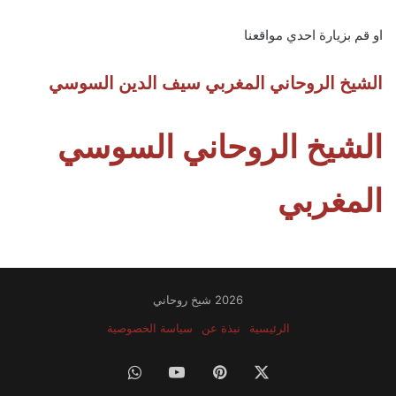
او قم بزيارة احدي مواقعنا
الشيخ الروحاني المغربي سيف الدين السوسي
الشيخ الروحاني السوسي
المغربي
2026 شيخ روحاني
الرئيسية
نبذة عن
سياسة الخصوصية
‫X
بينتيريست
‫YouTube
واتساب