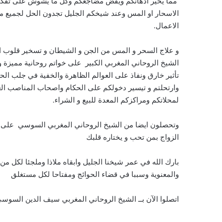
مما يحير أذهانكم ويقض مضاجعكم وكل ما يشوش على تفكيركم
الاسحار او المس وعند شيخكم الجليل تجدون الحل لجميع مشا
الاعمال.
و علاج السحر و المس من الجن و الشيطان و تسخير قلوب الخ
الشيخ الروحاني المغربي الكبير على خواتم روحانية مميزة 
تأثير خارق ونفاذ على العوالم الظاهرة والخفية في جلب الحظ 
وارتحلتم و تيسير دخولكم على الحكام واصحاب المناصب العا
لمحلاتكم ومراكزكم المعدة للبيع و الشراء.
وتحصلون ايضا من الشيخ الروحاني المغربي السوسي على فو
الزواج بمن تحب و يختاره قلبك
بارك الله في عمر شيخنا الجليل وابقاه ملاذا وملجئا لكل م
والمعنوية وسببا في قضاء الحوائج ومفتاحا لكل مستغلق
اتصلوا الآن بــ الشيخ الروحاني المغربي سيف الدين السوس