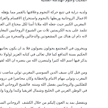
ولديه دراية في تتبع حركة النجوم وعلاقتها بالقمر مما يؤهل
الاعمال الروحانية وربطها بالنجوم واستخراج الاقسام والعزا
المغربي الكبير حيث جعله الله ملاذا أمنا لكل محتاج الى ا
تتلمذ على يديه الكريمتين ثلات من الشيوخ الروحانيين المغار
لانه دام ان هناك من المشعوذين والدجالين والسحرة من يكي
وينخرون في المجتمع يجولون يصولون فلا بد ان يكون بجانبه
الحكيم بسنة التدافع كما قال تعالى في كتابه العزيز (ولول
يذكر فيها اسم الله كثيرا ولينصرن الله من ينصره ان الله لق
ومن قبل كان سيف الدين السوسي المغربي تولي مناصب تعل
المغرب وتولى مهام الامام والخطابة وكان محاضرا في دروس
للفلكيين والروحانيين بفضل الله ومنته فالشيخ الروحاني ا
في الوطن العربي في الخليج وشمال افريقيا وكندا واروبا وام
ويتفضل بمد يد العون إليكم من خلال الكشف الروحاني السر