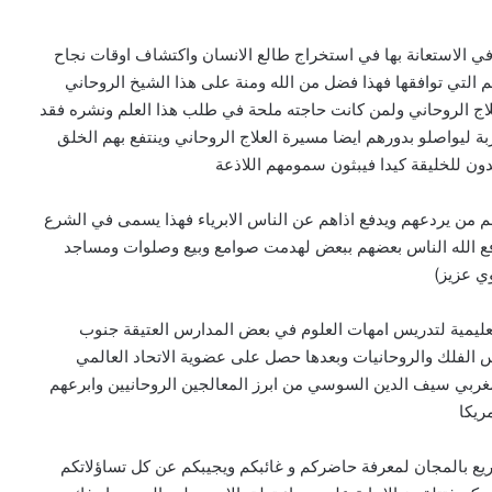
ه في الاستعانة بها في استخراج طالع الانسان واكتشاف اوقات نجاح
ئم التي توافقها فهذا فضل من الله ومنة على هذا الشيخ الروحاني
لعلاج الروحاني ولمن كانت حاجته ملحة في طلب هذا العلم ونشره فقد
بة ليواصلو بدورهم ايضا مسيرة العلاج الروحاني وينتفع بهم الخلق
دون للخليقة كيدا فيبثون سمومهم اللاذعة
م من يردعهم ويدفع اذاهم عن الناس الابرياء فهذا يسمى في الشرع
ا دفع الله الناس بعضهم ببعض لهدمت صوامع وبيع وصلوات ومساجد
وي عزيز)
يمية لتدريس امهات العلوم في بعض المدارس العتيقة جنوب
 الفلك والروحانيات وبعدها حصل على عضوية الاتحاد العالمي
لمغربي سيف الدين السوسي من ابرز المعالجين الروحانيين وابرعهم
ريكا
يع بالمجان لمعرفة حاضركم و غائبكم ويجيبكم عن كل تساؤلاتكم