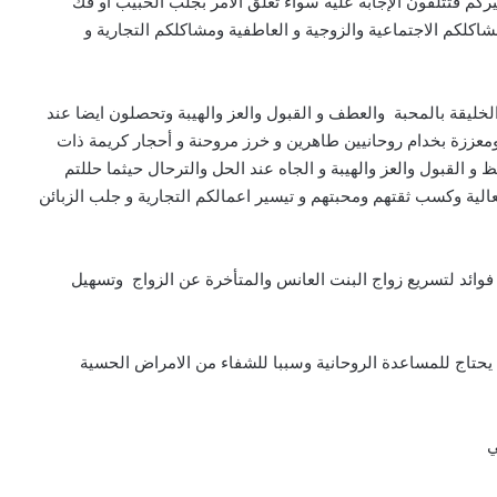
 فتتلقون الإجابة عليه سواء تعلق الامر بجلب الحبيب او فك
كلكم الاجتماعية والزوجية و العاطفية ومشاكلكم التجارية و
ليقة بالمحبة والعطف و القبول والعز والهيبة وتحصلون ايضا عند
ومعززة بخدام روحانيين طاهرين و خرز مروحنة و أحجار كريمة ذات
و القبول والعز والهيبة و الجاه عند الحل والترحال حيثما حللتم
لية وكسب ثقتهم ومحبتهم و تيسير اعمالكم التجارية و جلب الزبائن
ائد لتسريع زواج البنت العانس والمتأخرة عن الزواج وتسهيل
ن يحتاج للمساعدة الروحانية وسببا للشفاء من الامراض الحسية
ي