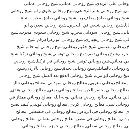
وحاني علي الزيدي,شيخ روحاني عماني,شيخ روحاني عماني
ي,شيخ روحاني عمر الرفاعي,شيخ روحاني علوي,رقم شيخ روحاني
,شيخ روحاني صادق يخاف ربه,شيخ روحاني صادق مجرب,شيخ
ا,شيخ روحاني شيعي في البحرين,شيخ روحاني سعودي ابو
جاني,شيخ روحاني سوداني مجرب,شيخ روحاني سعودي مجرب,شيخ
شيخ روحاني زنجباري,شيخ روحاني ابو زهراء,رقم شيخ
خ روحاني مضمون,شيخ حكيم روحاني,شيخ روحاني ابو حاتم,شيخ
جرب,شيخ روحاني ثقة,شيخ روحاني تونسي,شيخ روحاني تركيا,شيخ
ي مجاني,شيخ روحاني تونس,شيخ روحاني في تركيا,شيخ روحاني
 روحاني بالطائف,شيخ روحاني بجدة,شيخ روحاني بالاردن,شيخ
خ روحاني ابو مريم,شيخ روحاني الدفع بعد العمل,شيخ روحاني
الدفع بعد البرهان,معالج روحاني سابق, معالج روحاني اردني, معالج روحاني مغربي, معالج روحاني سوداني, معالج روحاني ltc,
معالج روحاني يحضر الجن, معالج روحاني يمني, معالج روحاني هندي,
ني مجاني, معالج روحاني مجاني لوجه الله, معالج روحاني ممتاز في
 روحاني ليبي, معالج روحاني كردي, معالج روحاني كويتي, كيف تصبح
ي, معالج روحاني في الرياض, معالج روحاني في فلسطين, معالج
ي دبي, معالج روحاني في مصر, معالج روحاني عماني, معالج روحاني
ي, معالج روحاني سفلي, معالج روحاني حمزة, معالج روحاني