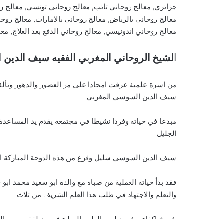
جزائري, معالج روحاني تائب, معالج روحاني تونسي, معالج ر
معالج روحاني بالرياض, معالج روحاني بالامارات, معالج روحا
معالج روحاني اندونيسي, معالج روحاني الدفع بعد العلاج, مع
الشيخ الروحاني المغربي الفقيه سيف الدين
من اسرة علمية عرفت امجادا على مر العصور والدهور وتألق
سيف الدين السوسي المغربي
مبدعا في حياته وفردا نشيطا في مجتمعه يقدم يد المساعدة 
الجليل
سيف الدين السوسي سليل وفرع من هذه الدوحة المباركة الاد
فقد بدأ حياته العملية من صباه مع والده ابو سعيد محمد ابو
والتعلم والاجتهاد في طلب هذا العلم الشريف من ثلاث
شيوخ اكفاء مشهود لهم بالعلم والعطاء في منطقة سوس الع