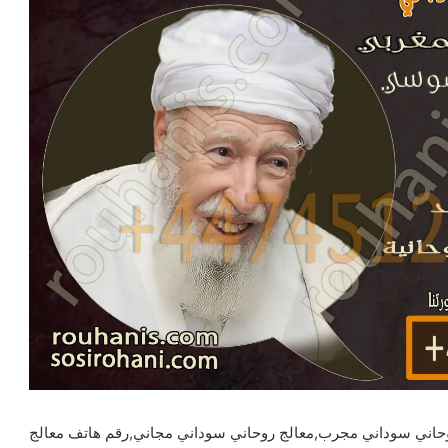
وحاني سوداني مجرب,معالج روحاني سوداني مجاني,رقم هاتف معالج