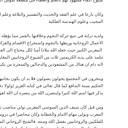
وكان بارعا في علم الفقه والحديث والتفسير والبلاغة وعلم 
المجيب وعلوم الهندسة الفلكية
ولديه دراية في تتبع حركة النجوم وعلاقتها بالقمر مما يؤهل
الاعمال الروحانية وربطها بالنجوم واستخراج الاقسام والعزا
المغربي الكبير حيث جعله الله ملاذا أمنا لكل محتاج الى ا
تتلمذ على يديه الكريمتين ثلات من الشيوخ الروحانيين المغار
لانه دام ان هناك من المشعوذين والدجالين والسحرة من يكي
وينخرون في المجتمع يجولون يصولون فلا بد ان يكون بجانبه
الحكيم بسنة التدافع كما قال تعالى في كتابه العزيز (ولول
يذكر فيها اسم الله كثيرا ولينصرن الله من ينصره ان الله لق
ومن قبل كان سيف الدين السوسي المغربي تولي مناصب تعل
المغرب وتولى مهام الامام والخطابة وكان محاضرا في دروس
للفلكيين والروحانيين بفضل الله ومنته فالشيخ الروحاني ا