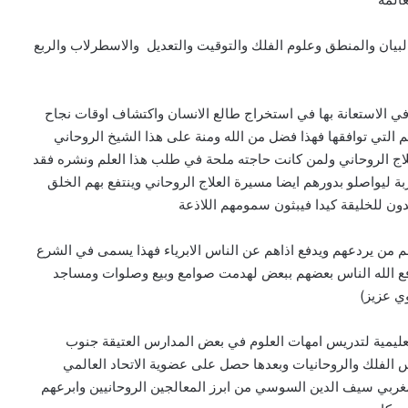
البيان والمنطق وعلوم الفلك والتوقيت والتعديل والاسطرلاب والربع
ه في الاستعانة بها في استخراج طالع الانسان واكتشاف اوقات نجاح
ئم التي توافقها فهذا فضل من الله ومنة على هذا الشيخ الروحاني
لعلاج الروحاني ولمن كانت حاجته ملحة في طلب هذا العلم ونشره فقد
بة ليواصلو بدورهم ايضا مسيرة العلاج الروحاني وينتفع بهم الخلق
دون للخليقة كيدا فيبثون سمومهم اللاذعة
م من يردعهم ويدفع اذاهم عن الناس الابرياء فهذا يسمى في الشرع
ا دفع الله الناس بعضهم ببعض لهدمت صوامع وبيع وصلوات ومساجد
وي عزيز)
يمية لتدريس امهات العلوم في بعض المدارس العتيقة جنوب
 الفلك والروحانيات وبعدها حصل على عضوية الاتحاد العالمي
لمغربي سيف الدين السوسي من ابرز المعالجين الروحانيين وابرعهم