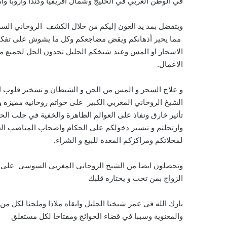
في الوطن العربي في الخليج وشمال افريقيا وكندا واروبا وام
ويتفضل بمد يد العون إليكم من خلال الكشف الروحاني السر
مما يحير أذهانكم ويقض مضاجعكم وكل ما يشوش على تفكيركم
الاسحار او المس وعند شيخكم الجليل تجدون الحل لجميع مشا
الاعمال.
و علاج السحر و المس من الجن و الشيطان و تسخير قلوب الخ
الشيخ الروحاني المغربي الكبير على خواتم روحانية مميزة 
تأثير خارق ونفاذ على العوالم الظاهرة والخفية في جلب الحظ 
وارتحلتم و تيسير دخولكم على الحكام واصحاب المناصب العا
لمحلاتكم ومراكزكم المعدة للبيع و الشراء.
وتحصلون ايضا من الشيخ الروحاني المغربي السوسي على فو
الزواج بمن تحب و يختاره قلبك
بارك الله في عمر شيخنا الجليل وابقاه ملاذا وملجئا لكل م
والمعنوية وسببا في قضاء الحوائج ومفتاحا لكل مستغلق