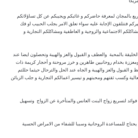
ريكا
يع بالمجان لمعرفة حاضركم و غائبكم ويجيبكم عن كل تساؤلاتكم
 فتتلقون الإجابة عليه سواء تعلق الامر بجلب الحبيب او فك
كلكم الاجتماعية والزوجية و العاطفية ومشاكلكم التجارية و
ليقة بالمحبة والعطف و القبول والعز والهيبة وتحصلون ايضا عند
ومعززة بخدام روحانيين طاهرين و خرز مروحنة و أحجار كريمة ذات
و القبول والعز والهيبة و الجاه عند الحل والترحال حيثما حللتم
لية وكسب ثقتهم ومحبتهم و تيسير اعمالكم التجارية و جلب الزبائن
ائد لتسريع زواج البنت العانس والمتأخرة عن الزواج وتسهيل
ن يحتاج للمساعدة الروحانية وسببا للشفاء من الامراض الحسية