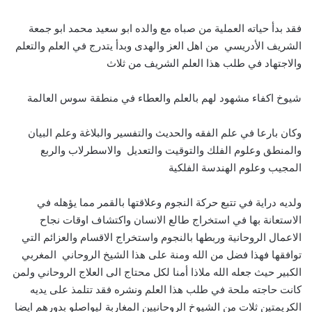
فقد بدأ حياته العملية من صباه مع والده ابو سعيد محمد ابو جمعة
الشريف الأدريسي من اهل العز والهدى وبدأ يتدرج في العلم والتعلم
والاجتهاد في طلب هذا العلم الشريف من ثلاث
شيوخ اكفاء مشهود لهم بالعلم والعطاء في منطقة سوس العالمة
وكان بارعا في علم الفقه والحديث والتفسير والبلاغة وعلم البيان
والمنطق وعلوم الفلك والتوقيت والتعديل والاسطرلاب والربع
المجيب وعلوم الهندسة الفلكية
ولديه دراية في تتبع حركة النجوم وعلاقتها بالقمر مما يؤهله في
الاستعانة بها في استخراج طالع الانسان واكتشاف اوقات نجاح
الاعمال الروحانية وربطها بالنجوم واستخراج الاقسام والعزائم التي
توافقها فهذا فضل من الله ومنة على هذا الشيخ الروحاني المغربي
الكبير حيث جعله الله ملاذا أمنا لكل محتاج الى العلاج الروحاني ولمن
كانت حاجته ملحة في طلب هذا العلم ونشره فقد تتلمذ على يديه
الكريمتين ثلات من الشيوخ الروحانيين المغاربة ليواصلو بدورهم ايضا