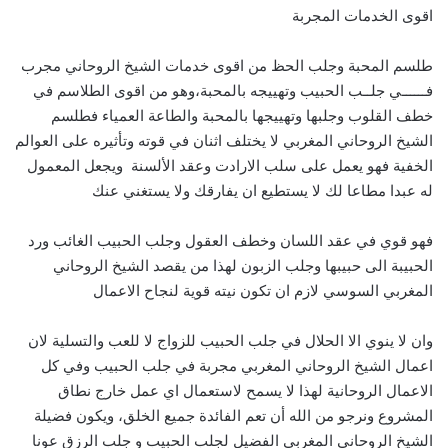
اقوى الخدمات المجربة
طلسم المحبة وجلب الحظ من اقوى خدمات الشيخ الروحاني مجرب
فــــــي جلــب الحبيب وتهييجه بالمحبة،وهو من اقوى الطلاسم في
خطف القلوب وجلبها وتهييجها بالمحبة والطاعة العمياء فطلسم
الشيخ الروحاني المغربي لا يختلف اثنان في قوته وتأثيره على العوالم
الخفية فهو يعمل على سلب الارادت وعقد الألسنة ويجعل المعمول
له عبدا مطاعا لك لا يستطيع ان يفارقك ولا يستغني عنك
فهو قوي في عقد اللسان وخطف العقول وجلب الحبيب الغائب ورد
الحبيبة الى حبيبها وجلب الزبون لهذا من يقصد الشيخ الروحاني
المغربي السوسي لازم ان تكون نيته قوية لنجاح الاعمال
وان لا ينوي الا الحلال في جلب الحبيب للزواج لا للعب والتسلية لان
اعمال الشيخ الروحاني المغربي مجربة في جلب الحبيب وفي كل
الاعمال الروحانية لهذا لا يسمح لاستعمال اي عمل خارج نطاق
المشروع ونرجو من الله أن تعم الفائدة جميع الخلق، ويكون فضيلة
الشيخ الروحاني المغربي الفضيل لجلب الحبيب و جلب الرزق عونا