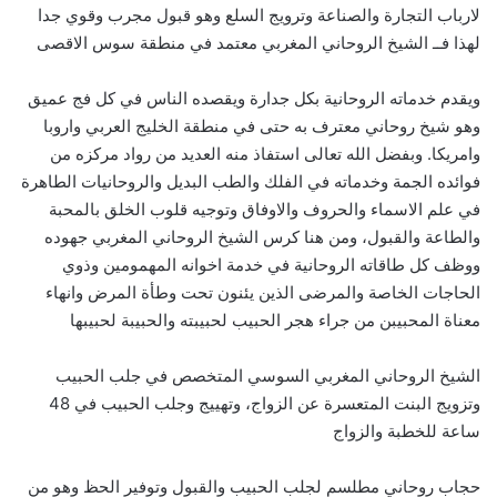
لارباب التجارة والصناعة وترويج السلع وهو قبول مجرب وقوي جدا
لهذا فــ الشيخ الروحاني المغربي معتمد في منطقة سوس الاقصى
ويقدم خدماته الروحانية بكل جدارة ويقصده الناس في كل فج عميق
وهو شيخ روحاني معترف به حتى في منطقة الخليج العربي واروبا
وامريكا. وبفضل الله تعالى استفاذ منه العديد من رواد مركزه من
فوائده الجمة وخدماته في الفلك والطب البديل والروحانيات الطاهرة
في علم الاسماء والحروف والاوفاق وتوجيه قلوب الخلق بالمحبة
والطاعة والقبول، ومن هنا كرس الشيخ الروحاني المغربي جهوده
ووظف كل طاقاته الروحانية في خدمة اخوانه المهمومين وذوي
الحاجات الخاصة والمرضى الذين يئنون تحت وطأة المرض وانهاء
معناة المحبيبن من جراء هجر الحبيب لحبيبته والحبيبة لحبيبها
الشيخ الروحاني المغربي السوسي المتخصص في جلب الحبيب
وتزويج البنت المتعسرة عن الزواج، وتهييج وجلب الحبيب في 48
ساعة للخطبة والزواج
حجاب روحاني مطلسم لجلب الحبيب والقبول وتوفير الحظ وهو من