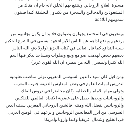
مسيرة العلاج الروحاني وينتفع بهم الخلق لانه دام ان هناك من
المشعوذين والدجالين والسحرة من يكيدون للخليقة كيدا فيبثون
سمومهم اللاذعة
وينخرون في المجتمع يجولون يصولون فلا بد ان يكون بجانبهم من
يردعهم ويدفع اذاهم عن الناس الابرياء فهذا يسمى في الشرع الحكيم
بسنة التدافع كما قال تعالى في كتابه العزيز (ولولا دفع الله الناس
بعضهم ببعض لهدمت صوامع وبيع وصلوات ومساجد يذكر فيها اسم
الله كثيرا ولينصرن الله من ينصره ان الله لقوي عزيز)
ومن قبل كان سيف الدين السوسي المغربي تولي مناصب تعليمية
لتدريس امهات العلوم في بعض المدارس العتيقة جنوب المغرب
وتولى مهام الامام والخطابة وكان محاضرا في دروس الفلك
والروحانيات وبعدها حصل على عضوية الاتحاد العالمي للفلكيين
والروحانيين بفضل الله ومنته فالشيخ الروحاني المغربي سيف الدين
السوسي من ابرز المعالجين الروحانيين وابرعهم في الوطن العربي
في الخليج وشمال افريقيا وكندا واروبا وامريكا