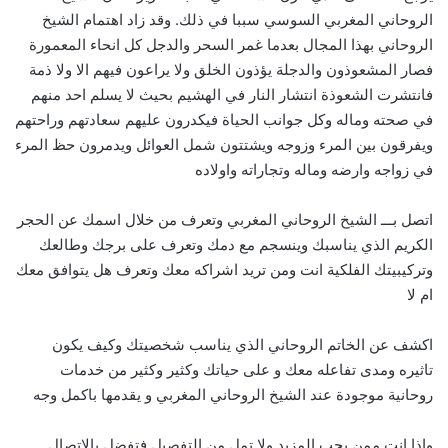
الروحاني المغربي السوسي سببا في ذلك. وقد زاد اهتمام الشيخ
الروحاني بهذا المجال بعدما غمر السحر والدجل كل انحاء المعمورة
فصار المشعوذون والدجلة يؤذون الخلق ولا يراعون فيهم الا ولا ذمة
فانتشرت الشعوذة انتشار النار في الهشيم بحيث لا يسلم احد منهم
في صحته وماله وكل جوانب الحياة فيكدرون عليهم سعادتهم وراحتهم
ويفرقون بين المرء وزوجه ويشتتون شمل العوائل ويدمرون حظ المرء
في زواجه وارضه وماله وتجاراته واولاده
اتصل بـــ الشيخ الروحاني المغربي وتعرف من خلال اسمك عن الحجر
الكريم الذي يناسبك وينسجم مع دمك وتعرف على برجك وطالعك
وتركيبيتك الفلكية انت ومن تريد اشراكه معك وتعرف هل يتوافق معك
ام لا
اكشف عن الخاتم الروحاني الذي يناسب شخصيتك وكيف يكون
تاثيره ومدى تفاعله معك و على حياتك وكثير وكثير من خدمات
روحانية موجودة عند الشيخ الروحاني المغربي و يقدمها باكمل وجه
واذا انت ممن يحب المزيد ولا تمل من التفصيل فتفضل بالاتصال