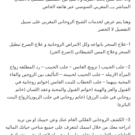
المباشر بـــ
ا
لمغربي السوسي عبر هاتفه الخاص
وهنا يتم عرض لخدمات الشيخ الروحاني المغربي على سبيل
التفصيل لا الحصر
1-علاج السحر بانواعه وكل الامراض الروحانية و علاج الصرع تبطيل
السحر وعلاج المس الشيطاني )(صرع الجن)
2- جلب الحبيب ( تزويج العانس – جلب الحبيب – رد المطلقه زواج
المرأة الارمله – جلب الحبيب لحبيبته – التأليف بين الزوجين والقاء
المحبة بينهما – جلب الخطاب للبنت العانس )خواتم روحانية في
القبول والعز والهيبة (خواتم القبول والمحبة وعقد اللسان (خاتم
روحاني في جلب الرزق) (خاتم روحاني في جلب الزبون)(زواج البنت
البائرة)
3- الكشف الروحاني الفلكي العام عنك وعن حبيبك او من تريد
ادراجه معك من خلال اسمك لتتعرف على جميع مناحي حياتك الماليه
العاطفيه والعامه وما يتعلق بها وما ينبغي اصلاحه لترتقي بنفسك في