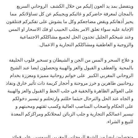
ويتفضل بمد يد العون إليكم من خلال الكشف الروحاني السريع
بالمجان لمعرفة حاضركم و غائبكم ويجيبكم عن كل تساؤلاتكم مما
يحير أذهانكم ويقض مضاجعكم وكل ما يشوش على تفكيركم فتتلقون
الإجابة عليه سواء تعلق الامر بجلب الحبيب او فك الاسحار او المس
وعند شيخكم الجليل تجدون الحل لجميع مشاكلكم الاجتماعية
والزوجية و العاطفية ومشاكلكم التجارية و الاعمال.
و علاج السحر و المس من الجن و الشيطان و تسخير قلوب الخليقة
بالمحبة والعطف و القبول والعز والهيبة وتحصلون ايضا عند الشيخ
الروحاني المغربي الكبير على خواتم روحانية مميزة ومعززة بخدام
روحانيين طاهرين و خرز مروحنة و أحجار كريمة ذات تأثير خارق ونفاذ
على العوالم الظاهرة والخفية في جلب الحظ و القبول والعز والهيبة
و الجاه عند الحل والترحال حيثما حللتم وارتحلتم و تيسير دخولكم
على الحكام واصحاب المناصب العالية وكسب ثقتهم ومحبتهم و
تيسير اعمالكم التجارية و جلب الزبائن لمحلاتكم ومراكزكم المعدة
للبيع و الشراء.
وتحصلون ايضا من الشيخ الروحاني المغربي السوسي على فوائد