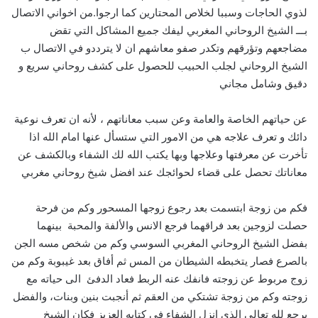
لذوي الحاجات وسببا لخلاص المحتارين كما ارجوا.من اخواني الاتصال
بـــ الشيخ الروحاني المغربي ليفك جميع المشاكل التي تقض
مضاجعهم وتؤرقهم وتكدر صفو معاشهم ان لا يترددو في الاتصال ب
الشيخ الروحاني لجلب الحبيب للحصول على كشف روحاني سريع و
دقيق وشامل مجاني
عن حياتهم الخاصة والعامة وعن سبب معاناتهم ، لأنه ان تعرف نوعية
دائك و تعرف علاجه هي من الامور التي ستسأل عنها امام الله اذا
تأخرت عن معرفتها وعلاجها وبها يكتب الله لك الشفاء وبالكشف عن
معاناتك تحصل على قضاء لحوائجك عند افضل شيخ روحاني مغربي
فكم من زوجة ابتسمت بعد رجوع زوجها المسحور وكم من فرحة
حصلت لزوجين بعد فراقهما فرجع الانس والألفة والمحبة بينهما
بفضل الشيخ الروحاني المغربي السوسي وكم من شخص مسه الجن
بالصرع فصار يتخبطه الشيطان من المس ثم أفاق بعد غيبوبة وكم من
زوج مربوط عن زوجته فانفك عنه الربط فعاد الدفئ الى حياته مع
زوجته وكم من زوجة تشتكي من العقم ثم أنجبت بنين وبنات، والفضل
يرجع لله تعالى الذي انزل الشفاء في كتابه العزيز فكان الشيخ