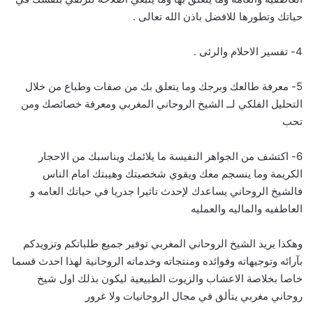
حياتك وتطورها للافضل باذن الله تعالى .
4- تفسير الاحلام والرئى .
5- معرفة طالعك وبرجك وما يتعلق بك من صفات وطباع من خلال
التحليل الفلكي لــ الشيخ الروحاني المغربي ومعرفة خصائصك ومن
تحب
6- اكتشف من الجواهر النفيسة ما يلائمك ويناسبك من الاحجار
الكريمة وما ينسجم معك ويقوي شخصيتك وهيبتك امام الناس
فالشيخ الروحاني يساعدك لإحدث تاثيرا جدريا في حياتك العامه و
العاطفيه والماليه والعمليه
وهكذا يريد الشيخ الروحاني المغربي توفير جميع طلباتكم وتزويدكم
بآرائه وتوجيهاته وفوائده ومنتجاته وخدماته الروحانية لهذا احدث قسما
خاصا بخلاصة الاعشاب والزيوت الطبيعية ليكون بذلك اول شيخ
روحاني مغربي يتألق في مجال الروحانيات ولا غرور