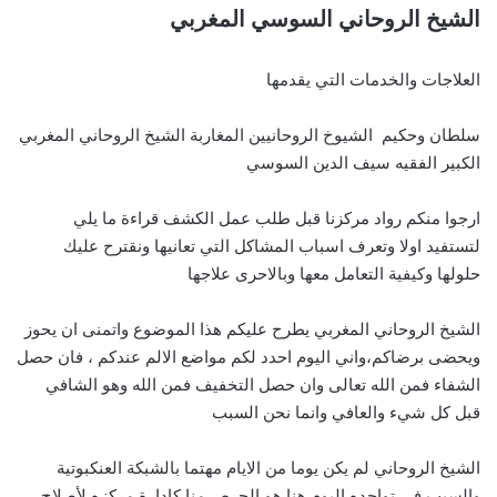
الشيخ الروحاني السوسي المغربي
العلاجات والخدمات التي يقدمها
سلطان وحكيم الشيوخ الروحانيين المغاربة الشيخ الروحاني المغربي
الكبير الفقيه سيف الدين السوسي
ارجوا منكم رواد مركزنا قبل طلب عمل الكشف قراءة ما يلي
لتستفيد اولا وتعرف اسباب المشاكل التي تعانيها ونقترح عليك
حلولها وكيفية التعامل معها وبالاحرى علاجها
الشيخ الروحاني المغربي يطرح عليكم هذا الموضوع واتمنى ان يحوز
ويحضى برضاكم،واني اليوم احدد لكم مواضع الالم عندكم ، فان حصل
الشفاء فمن الله تعالى وان حصل التخفيف فمن الله وهو الشافي
قبل كل شيء والعافي وانما نحن السبب
الشيخ الروحاني لم يكن يوما من الايام مهتما بالشبكة العنكبوتية
والسبب في تواجده اليوم هنا هو الحرص منا كادارة مركزه لأصلاح