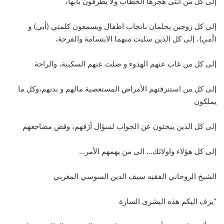
إلى كل من انثى هجرها الخطاب ولا يطرقون بابها،
إلى كل زوجين يحلمان بانجاب اطفال ويسمعون كلمتي (أبي) و
(أمي)، إلى كل الذين سلبت منهما الابتسامة والفرحة،
إلى كل من غاب عنهم الهدوء و ضلت عنهم السكينة، والراحة
إلى كل من استنزفتهم الأمراض المستعصية مالهم و بدنهم،وكل ما
يملكون
إلى كل الذين يبحثون عن الجواب لسؤال أرَقهم، وقض مضاجعهم
إلى كل هؤلاء واولائك… الى من يهمهم الأمر…
الشيخ الروحاني الفقيه سيف الدين السوسي المغربي
“يزف اليكم هذه البشرى السارة