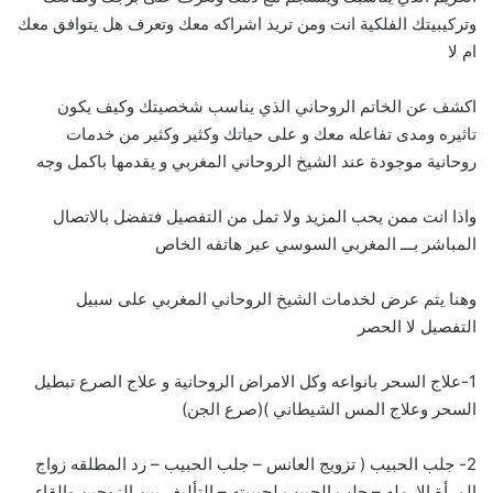
وتركيبيتك الفلكية انت ومن تريد اشراكه معك وتعرف هل يتوافق معك
ام لا
اكشف عن الخاتم الروحاني الذي يناسب شخصيتك وكيف يكون
تاثيره ومدى تفاعله معك و على حياتك وكثير وكثير من خدمات
روحانية موجودة عند الشيخ الروحاني المغربي و يقدمها باكمل وجه
واذا انت ممن يحب المزيد ولا تمل من التفصيل فتفضل بالاتصال
المباشر بـــ
ا
لمغربي السوسي عبر هاتفه الخاص
وهنا يتم عرض لخدمات الشيخ الروحاني المغربي على سبيل
التفصيل لا الحصر
1-علاج السحر بانواعه وكل الامراض الروحانية و علاج الصرع تبطيل
السحر وعلاج المس الشيطاني )(صرع الجن)
2- جلب الحبيب ( تزويج العانس – جلب الحبيب – رد المطلقه زواج
المرأة الارمله – جلب الحبيب لحبيبته – التأليف بين الزوجين والقاء