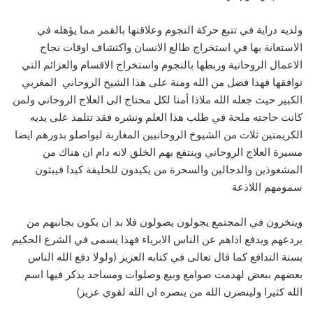
ولديه دراية في تتبع حركة النجوم وعلاقتها بالقمر مما يؤهله في
الاستعانة بها في استخراج طالع الانسان واكتشاف اوقات نجاح
الاعمال الروحانية وربطها بالنجوم واستخراج الاقسام والعزائم التي
توافقها فهذا فضل من الله ومنة على هذا الشيخ الروحاني المغربي
الكبير حيث جعله الله ملاذا أمنا لكل محتاج الى العلاج الروحاني ولمن
كانت حاجته ملحة في طلب هذا العلم ونشره فقد تتلمذ على يديه
الكريمتين ثلات من الشيوخ الروحانيين المغاربة ليواصلو بدورهم ايضا
مسيرة العلاج الروحاني وينتفع بهم الخلق لانه دام ان هناك من
المشعوذين والدجالين والسحرة من يكيدون للخليقة كيدا فيبثون
سمومهم اللاذعة
وينخرون في المجتمع يجولون يصولون فلا بد ان يكون بجانبهم من
يردعهم ويدفع اذاهم عن الناس الابرياء فهذا يسمى في الشرع الحكيم
بسنة التدافع كما قال تعالى في كتابه العزيز (ولولا دفع الله الناس
بعضهم ببعض لهدمت صوامع وبيع وصلوات ومساجد يذكر فيها اسم
الله كثيرا ولينصرن الله من ينصره ان الله لقوي عزيز)