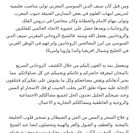
ومن قبل كان سيف الدين السوسي المغربي تولي مناصب تعليمية
لتدريس امهات العلوم في بعض المدارس العتيقة جنوب المغرب
وتولى مهام الامام والخطابة وكان محاضرا في دروس الفلك
والروحانيات وبعدها حصل على عضوية الاتحاد العالمي للفلكيين
والروحانيين بفضل الله ومنته فالشيخ الروحاني المغربي سيف الدين
السوسي من ابرز المعالجين الروحانيين وابرعهم في الوطن العربي
في الخليج وشمال افريقيا وكندا واروبا وامريكا
ويتفضل بمد يد العون إليكم من خلال الكشف الروحاني السريع
بالمجان لمعرفة حاضركم و غائبكم ويجيبكم عن كل تساؤلاتكم مما
يحير أذهانكم ويقض مضاجعكم وكل ما يشوش على تفكيركم فتتلقون
الإجابة عليه سواء تعلق الامر بجلب الحبيب او فك الاسحار او المس
وعند شيخكم الجليل تجدون الحل لجميع مشاكلكم الاجتماعية
والزوجية و العاطفية ومشاكلكم التجارية و الاعمال.
و علاج السحر و المس من الجن و الشيطان و تسخير قلوب الخليقة
بالمحبة والعطف و القبول والعز والهيبة وتحصلون ايضا عند الشيخ
الروحاني المغربي الكبير على خواتم روحانية مميزة ومعززة بخدام