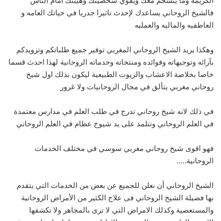
الكريمة وما ينسجم معك ويقوي شخصيتك وهيبتك امام الناس
فالشيخ الروحاني يساعدك لإحدث تاثيرا جدريا في حياتك العامه و
العاطفيه والماليه والعمليه
وهكذا يريد الشيخ الروحاني المغربي توفير جميع طلباتكم وتزويدكم
بآرائه وتوجيهاته وفوائده ومنتجاته وخدماته الروحانية لهذا احدث قسما
خاصا بخلاصة الاعشاب والزيوت الطبيعية ليكون بذلك اول شيخ
روحاني مغربي يتألق في مجال الروحانيات ولا غرور
في ذلك لانه شيخ روحاني تدرج في طلب العلم في مدارس معتمدة
في العلم الروحاني وتتلمذ على يد شيوخ عظام في العلم الروحاني
فهو اقوى شيخ روحاني مغربي سوسي في مختلف الخدمات
الروحانية…..
الشيخ الروحاني أن نعلن للجميع عن بعض من الخدمات التي يتقدم
بها فضيلة الشيخ الروحاني فى علاج الكثير من الأمراض الروحانية
والمستعصية وكذلك الامراض التي لا ترى بالمجاهر ولا تكشفها