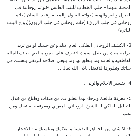
المحبة بينهما – جلب الخطاب للبنت العانس )خواتم روحانية في
القبول والعز والهيبة (خواتم القبول والمحبة وعقد اللسان (خاتم
روحاني في جلب الرزق) (خاتم روحاني في جلب الزبون)(زواج البنت
البائرة)
3- الكشف الروحاني الفلكي العام عنك وعن حبيبك او من تريد
ادراجه معك من خلال اسمك لتتعرف على جميع مناحي حياتك الماليه
العاطفيه والعامه وما يتعلق بها وما ينبغي اصلاحه لترتقي بنفسك في
حياتك وتطورها للافضل باذن الله تعالى .
4- تفسير الاحلام والرئى .
5- معرفة طالعك وبرجك وما يتعلق بك من صفات وطباع من خلال
التحليل الفلكي لــ الشيخ الروحاني المغربي ومعرفة خصائصك ومن
تحب
6- اكتشف من الجواهر النفيسة ما يلائمك ويناسبك من الاحجار