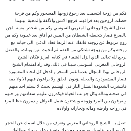
فكم من زوجة ابتسمت بعد رجوع زوجها المسحور وكم من فرحة
حصلت لزوجين بعد فراقهما فرجع الانس والألفة والمحبة بينهما
بفضل الشيخ الروحاني المغربي السوسي وكم من شخص مسه الجن
بالصرع فصار يتخبطه الشيطان من المس ثم أفاق بعد غيبوبة وكم من
زوج مربوط عن زوجته فانفك عنه الربط فعاد الدفئ الى حياته مع
زوجته وكم من زوجة تشتكي من العقم ثم أنجبت بنين وبنات، والفضل
يرجع لله تعالى الذي انزل الشفاء في كتابه العزيز فكان الشيخ
الروحاني المغربي السوسي سببا في ذلك. وقد زاد اهتمام الشيخ
الروحاني بهذا المجال بعدما غمر السحر والدجل كل انحاء المعمورة
فصار المشعوذون والدجلة يؤذون الخلق ولا يراعون فيهم الا ولا ذمة
فانتشرت الشعوذة انتشار النار في الهشيم بحيث لا يسلم احد منهم
في صحته وماله وكل جوانب الحياة فيكدرون عليهم سعادتهم وراحتهم
ويفرقون بين المرء وزوجه ويشتتون شمل العوائل ويدمرون حظ المرء
في زواجه وارضه وماله وتجاراته واولاده
اتصل بـــ الشيخ الروحاني المغربي وتعرف من خلال اسمك عن الحجر
الكريم الذي يناسبك وينسجم مع دمك وتعرف على برجك وطالعك