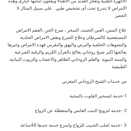
الاجهزة الطبية وتعجز العديد من الاطباء ويقفون امامها حيارى وهذه
الامراض لا تندرج تحت أى تشخيص طبي . على سبيل المثال لا
الحصر
علاج المس، العين الحسد، السحر ، صرع الجن ،العقم الامراض
المستعصية كالسرطان وعلاج الصرع وبعض الامراض الجلدية
والتشوهات الخلقية والبرص والبهق والنقرس فهذه الامراض وغيرها
يعالجها اكبر شيخ روحاني يعالج بالقرأن الكريم والرقية الشرعية
والسنة النبوية والعلم الروحاني الطاهر والاعشاب والزيوت النباتية
الطبيعية
من خدمات الشيخ الروحاني المغربي
1-خدمة لتسخير القلوب بالمحبة
2 -خدمة لتزويج البنت العانس والمتعطلة عن الزواج
3 -خدمة لجلب الحبيب للزواج واسرع خدمة عندها 48ساعة