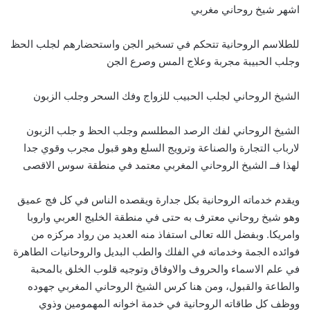
اشهر شيخ روحاني مغربي
للطلاسم الروحانية تتحكم في تسخير الجن واستحضارهم لجلب الحظ
وجلب الحبيبة مجربة وعلاج المس وصرع الجن
الشيخ الروحاني لجلب الحبيب للزواج وفك السحر وجلب الزبون
الشيخ الروحاني لفك الرصد المطلسم وجلب الحظ و جلب الزبون
لارباب التجارة والصناعة وترويج السلع وهو قبول مجرب وقوي جدا
لهذا فــ الشيخ الروحاني المغربي معتمد في منطقة سوس الاقصى
ويقدم خدماته الروحانية بكل جدارة ويقصده الناس في كل فج عميق
وهو شيخ روحاني معترف به حتى في منطقة الخليج العربي واروبا
وامريكا. وبفضل الله تعالى استفاذ منه العديد من رواد مركزه من
فوائده الجمة وخدماته في الفلك والطب البديل والروحانيات الطاهرة
في علم الاسماء والحروف والاوفاق وتوجيه قلوب الخلق بالمحبة
والطاعة والقبول، ومن هنا كرس الشيخ الروحاني المغربي جهوده
ووظف كل طاقاته الروحانية في خدمة اخوانه المهمومين وذوي