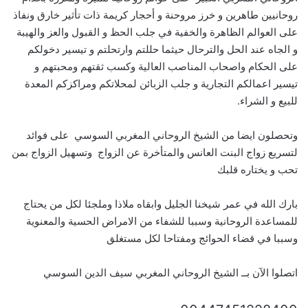
روحانيين طاهرين و خرز مروحنة و أحجار كريمة ذات تأثير خارق ونفاذ
على العوالم الظاهرة والخفية في جلب الحظ و القبول والعز والهيبة
و الجاه عند الحل والترحال حيثما حللتم وارتحلتم و تيسير دخولكم
على الحكام واصحاب المناصب العالية وكسب ثقتهم ومحبتهم و
تيسير اعمالكم التجارية و جلب الزبائن لمحلاتكم ومراكزكم المعدة
للبيع و الشراء.
وتحصلون ايضا من الشيخ الروحاني المغربي السوسي على فوائد
لتسريع زواج البنت العانس والمتأخرة عن الزواج وتسهيل الزواج بمن
تحب و يختاره قلبك
بارك الله في عمر شيخنا الجليل وابقاه ملاذا وملجئا لكل من يحتاج
للمساعدة الروحانية وسببا للشفاء من الامراض الحسية والمعنوية
وسببا في قضاء الحوائج ومفتاحا لكل مستغلق
اتصلوا الآن بــ الشيخ الروحاني المغربي سيف الدين السوسي