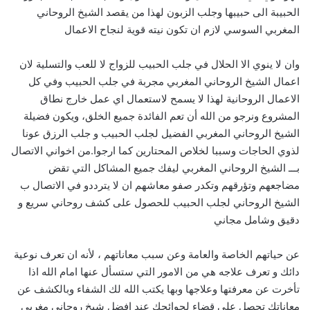
الحبيبة الى حبيبها وجلب الزبون لهذا من يقصد الشيخ الروحاني
المغربي السوسي لازم ان تكون نيته قوية لنجاح الاعمال
وان لا ينوي الا الحلال في جلب الحبيب للزواج لا للعب والتسلية لان
اعمال الشيخ الروحاني المغربي مجربة في جلب الحبيب وفي كل
الاعمال الروحانية لهذا لا يسمح لاستعمال اي عمل خارج نطاق
المشروع ونرجو من الله أن تعم الفائدة جميع الخلق، ويكون فضيلة
الشيخ الروحاني المغربي الفضيل لجلب الحبيب و جلب الرزق عونا
لذوي الحاجات وسببا لخلاص المحتارين كما ارجوا.من اخواني الاتصال
بـــ الشيخ الروحاني المغربي ليفك جميع المشاكل التي تقض
مضاجعهم وتؤرقهم وتكدر صفو معاشهم ان لا يترددو في الاتصال ب
الشيخ الروحاني لجلب الحبيب للحصول على كشف روحاني سريع و
دقيق وشامل مجاني
عن حياتهم الخاصة والعامة وعن سبب معاناتهم ، لأنه ان تعرف نوعية
دائك و تعرف علاجه هي من الامور التي ستسأل عنها امام الله اذا
تأخرت عن معرفتها وعلاجها وبها يكتب الله لك الشفاء وبالكشف عن
معاناتك تحصل على قضاء لحوائجك عند افضل شيخ روحاني مغربي