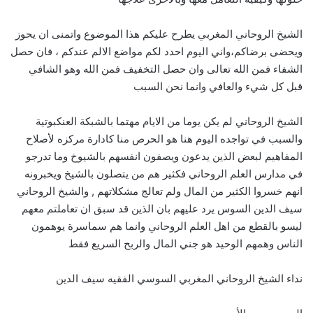
الشيخ الروحاني المغربي يطرح عليكم هذا الموضوع واتمنى ان يحوز
ويحضى برضاكم،واني اليوم احدد لكم مواضع الالم عندكم ، فان حصل
الشفاء فمن الله تعالى وان حصل التخفيف فمن الله وهو الشافي
قبل كل شيء والعافي وانما نحن السبب
الشيخ الروحاني لم يكن يوما من الايام مهتما بالشبكة العنكبوتية
والسبب في تواجده اليوم هنا هو الحرص منا كادارة مركزه لأصلاح
المفاهيم لبعض الذين يدعون ويصفون انفسهم بالشيوخ وما تدرجو
في مدارس العلم الروحاني فكثير هم من يتصلون بالشيخ ويخبرونه
انهم خسروا الكثير من المال ولم تعالج مشكلاتهم , والشيخ الروحاني
سيف الدين السوس يرد عليهم بان الذين قد سبق ان تعاملتم معهم
ليسو بالقطع من اهل العلم الروحاني وانما هم سماسرة يوهمون
الناس وهمهم الوحيد هو جني المال والربح السريع فقط
نداء الشيخ الروحاني المغربي السوسي الفقيه سيف الدين