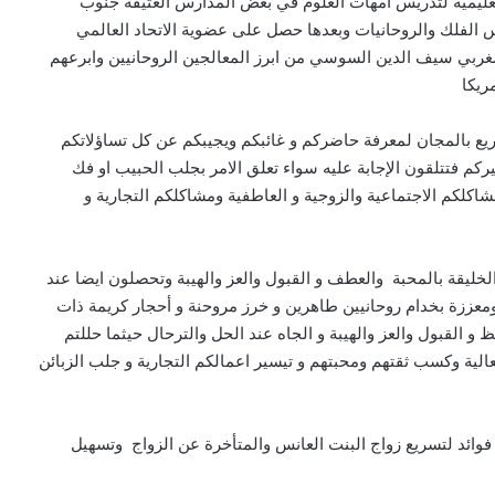
يمية لتدريس امهات العلوم في بعض المدارس العتيقة جنوب
 الفلك والروحانيات وبعدها حصل على عضوية الاتحاد العالمي
لمغربي سيف الدين السوسي من ابرز المعالجين الروحانيين وابرعهم
ريكا
يع بالمجان لمعرفة حاضركم و غائبكم ويجيبكم عن كل تساؤلاتكم
 فتتلقون الإجابة عليه سواء تعلق الامر بجلب الحبيب او فك
كلكم الاجتماعية والزوجية و العاطفية ومشاكلكم التجارية و
ليقة بالمحبة والعطف و القبول والعز والهيبة وتحصلون ايضا عند
ومعززة بخدام روحانيين طاهرين و خرز مروحنة و أحجار كريمة ذات
و القبول والعز والهيبة و الجاه عند الحل والترحال حيثما حللتم
لية وكسب ثقتهم ومحبتهم و تيسير اعمالكم التجارية و جلب الزبائن
ائد لتسريع زواج البنت العانس والمتأخرة عن الزواج وتسهيل