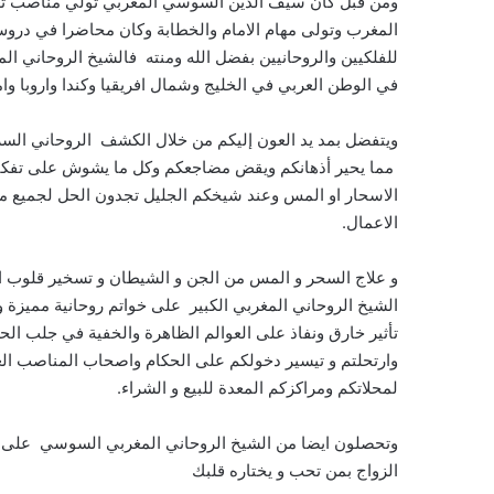
ومن قبل كان سيف الدين السوسي المغربي تولي مناصب تعل
المغرب وتولى مهام الامام والخطابة وكان محاضرا في دروس
للفلكيين والروحانيين بفضل الله ومنته فالشيخ الروحاني ا
في الوطن العربي في الخليج وشمال افريقيا وكندا واروبا وام
ويتفضل بمد يد العون إليكم من خلال الكشف الروحاني السر
مما يحير أذهانكم ويقض مضاجعكم وكل ما يشوش على تفكيركم
الاسحار او المس وعند شيخكم الجليل تجدون الحل لجميع مشا
الاعمال.
و علاج السحر و المس من الجن و الشيطان و تسخير قلوب الخ
الشيخ الروحاني المغربي الكبير على خواتم روحانية مميزة 
تأثير خارق ونفاذ على العوالم الظاهرة والخفية في جلب الحظ 
وارتحلتم و تيسير دخولكم على الحكام واصحاب المناصب العا
لمحلاتكم ومراكزكم المعدة للبيع و الشراء.
وتحصلون ايضا من الشيخ الروحاني المغربي السوسي على فو
الزواج بمن تحب و يختاره قلبك