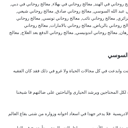
روحاني في الهند, معالج روحاني في بهلاء, معالج روحاني في دبي,
ي عبد الله السوسي, معالج روحاني صادق, معالج روحاني شيعي,
ائري, معالج روحاني تائب, معالج روحاني تونسي, معالج روحاني
لج روحاني بالرياض, معالج روحاني بالامارات, معالج روحاني
هان, معالج روحاني اندونيسي, معالج روحاني الدفع بعد العلاج, معالج
 السوسي
ت وابدعت في كل مجالات الحياة ولا غرو في ذلك فقد كان الفقيه
لكل المحتاجين ويرشد الحيارى والباحثين على ضالتهم فا شيخنا
ريسية فلا يدخر جهدا في اسعاد اخوانه وزواره من شتى بقاع العالم
 جمعة الشريف الأدريسي من اهل العز والهدى وبدأ يتدرج في العلم