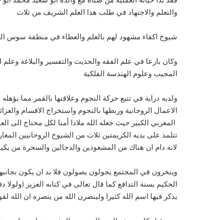
والتعلم والاجتهاد في طلب هذا العلم الشريف من ثلاث
شيوخ اكفاء مشهود لهم بالعلم والعطاء في منطقة سوس الع
وكان بارعا في علم الفقه والحديث والتفسير والبلاغة وعلم 
المجيب وعلوم الهندسة الفلكية
ولديه دراية في تتبع حركة النجوم وعلاقتها بالقمر مما يؤهل
الاعمال الروحانية وربطها بالنجوم واستخراج الاقسام والعزا
المغربي الكبير حيث جعله الله ملاذا أمنا لكل محتاج الى ا
تتلمذ على يديه الكريمتين ثلات من الشيوخ الروحانيين المغار
لانه دام ان هناك من المشعوذين والدجالين والسحرة من يكي
وينخرون في المجتمع يجولون يصولون فلا بد ان يكون بجانبه
الحكيم بسنة التدافع كما قال تعالى في كتابه العزيز (ولول
يذكر فيها اسم الله كثيرا ولينصرن الله من ينصره ان الله لق