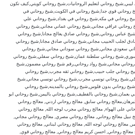
ليبي,شيخ روحاني لتعليم الروحانيات,شيخ روحاني كويتي,كيف تكون
 روحاني قوي جدا,شيخ روحاني في الكويت,شيخ روحاني في
يخ روحاني في مكه,شيخ روحاني في بغداد,شيخ روحاني علي
 روحاني عراقي مجاني,شيخ روحاني عماني مجاني,شيخ روحاني
يخ عباس روحاني,شيخ روحاني صادق يعالج مجانا,شيخ روحاني
ق لجلب الحبيب مجاني,شيخ روحاني صادق مجانا,شيخ روحاني
اني سعودي مجاني,شيخ روحاني سوداني مجاني,شيخ روحاني
ري,شيخ روحاني سلطنة عمان,شيخ روحاني سفلي,شيخ روحاني
 روحاني مجاني,شيخ رواد روحاني,رقم شيخ روحاني مضمون,شيخ
شيخ روحاني جلب حبيب,شيخ روحاني ثقه مجرب,شيخ روحاني
تركي,شيخ روحاني تونسي مجرب,شيخ روحاني تونسي مجاني,شيخ
شيخ روحاني بدون فلوس,شيخ روحاني بالمدينه,شيخ روحاني
ي بعمان,شيخ روحاني بالقطيف,شيخ روحاني باليمن,شيخ روحاني ابو
لبرهان,معالج روحاني سابق, معالج روحاني اردني, معالج روحاني
اني سوداني, معالج روحاني ltc, معالج روحاني على الهواء, معالج روحاني مجرب لوجه الله, معالج روحاني
خ نبيل معالج روحاني, معالج روحاني مصري, معالج روحاني مجاني,
, معالج روحاني لوجه الله, معالج روحاني لبناني, معالج روحاني
 معالج روحاني, احسن كريم معالج روحاني, معالج روحاني قوي,