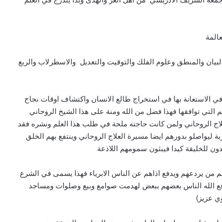
المة
البيان والمنطق وعلوم الفلك والتوقيت والتعديل والاسطرلاب والربع
ه في الاستعانة بها في استخراج طالع الانسان واكتشاف اوقات نجاح
ئم التي توافقها فهذا فضل من الله ومنة على هذا الشيخ الروحاني
لعلاج الروحاني ولمن كانت حاجته ملحة في طلب هذا العلم ونشره فقد
بة ليواصلو بدورهم ايضا مسيرة العلاج الروحاني وينتفع بهم الخلق
دون للخليقة كيدا فيبثون سمومهم اللاذعة
م من يردعهم ويدفع اذاهم عن الناس الابرياء فهذا يسمى في الشرع
ا دفع الله الناس بعضهم ببعض لهدمت صوامع وبيع وصلوات ومساجد
وي عزيز)