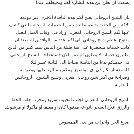
يسعدنا أن نعلن عن هذه البشارة لكم ونحيطكم علما
بان الشيخ الروحاني يفتح لكم هذه النافذة الاخرى عبر موقعه
الاكتروني الجديد متضمنة العديد من الخدمات الروحانية التي كشف
عنها لكم الشيخ الروحاني المغربي وزاد في اوقات العمل ليصل
منتوج اعظم شيخ روحاني الى اكبر عدد من الوافدين اليه بعد ان
كانت خدماته منحصرة على فئة قليلة من الناس بينما كثير من الذين
يطلبون خدماته لا يصلون اليه من الان فصاعدا فـــ الشيخ الروحاني
في خدمتكم بدءا من الثامنة صباحا الى الثانية عشر ليلا
فاستفساراتكم في اي مواضيع تهمكم يتم الرد عليها وبصرامة
وصراحة من اكبر شيخ روحاني مغربي وشيخ الشيوخ الروحانيين
المغاربة
الشيخ الروحاني المغربي لجلب الحبيب سريع ومجرب جلب الحظ
والرزق علاج السحر بانواعه مدفونا كان او معلقا او مأكولا او مرشوشا
صرع الجن واخراجه من بدن الممسوس