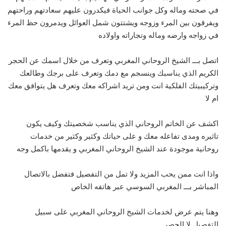
في صحته وماله وكل جوانب الحياة فيكدرون عليهم سعادتهم وراحتهم
ويفرقون بين المرء وزوجه ويشتتون شمل العوائل ويدمرون حظ المرء
في زواجه وارضه وماله وتجاراته واولاده
اتصل بـــ الشيخ الروحاني المغربي وتعرف من خلال اسمك عن الحجر
الكريم الذي يناسبك وينسجم مع دمك وتعرف على برجك وطالعك
وتركيبيتك الفلكية انت ومن تريد اشراكه معك وتعرف هل يتوافق معك
ام لا
اكشف عن الخاتم الروحاني الذي يناسب شخصيتك وكيف يكون
تاثيره ومدى تفاعله معك و على حياتك وكثير وكثير من خدمات
روحانية موجودة عند الشيخ الروحاني المغربي و يقدمها باكمل وجه
واذا انت ممن يحب المزيد ولا تمل من التفصيل فتفضل بالاتصال
المباشر بـــ
ا
لمغربي السوسي عبر هاتفه الخاص
وهنا يتم عرض لخدمات الشيخ الروحاني المغربي على سبيل
التفصيل لا الحصر