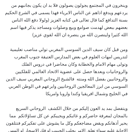
وينخرون في المجتمع يجولون يصولون فلا بد ان يكون بجانبهم من
يردعهم ويدفع اذاهم عن الناس الابرياء فهذا يسمى في الشرع الحكيم
بسنة التدافع كما قال تعالى في كتابه العزيز (ولولا دفع الله الناس
بعضهم ببعض لهدمت صوامع وبيع وصلوات ومساجد يذكر فيها اسم
الله كثيرا ولينصرن الله من ينصره ان الله لقوي عزيز)
ومن قبل كان سيف الدين السوسي المغربي تولي مناصب تعليمية
لتدريس امهات العلوم في بعض المدارس العتيقة جنوب المغرب
وتولى مهام الامام والخطابة وكان محاضرا في دروس الفلك
والروحانيات وبعدها حصل على عضوية الاتحاد العالمي للفلكيين
والروحانيين بفضل الله ومنته فالشيخ الروحاني المغربي سيف الدين
السوسي من ابرز المعالجين الروحانيين وابرعهم في الوطن العربي
في الخليج وشمال افريقيا وكندا واروبا وامريكا
ويتفضل بمد يد العون إليكم من خلال الكشف الروحاني السريع
بالمجان لمعرفة حاضركم و غائبكم ويجيبكم عن كل تساؤلاتكم مما
يحير أذهانكم ويقض مضاجعكم وكل ما يشوش على تفكيركم فتتلقون
الإجابة عليه سواء تعلق الامر بجلب الحبيب او فك الاسحار او المس