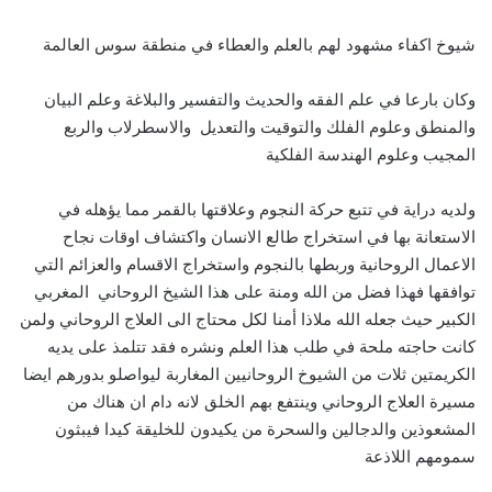
شيوخ اكفاء مشهود لهم بالعلم والعطاء في منطقة سوس العالمة
وكان بارعا في علم الفقه والحديث والتفسير والبلاغة وعلم البيان
والمنطق وعلوم الفلك والتوقيت والتعديل والاسطرلاب والربع
المجيب وعلوم الهندسة الفلكية
ولديه دراية في تتبع حركة النجوم وعلاقتها بالقمر مما يؤهله في
الاستعانة بها في استخراج طالع الانسان واكتشاف اوقات نجاح
الاعمال الروحانية وربطها بالنجوم واستخراج الاقسام والعزائم التي
توافقها فهذا فضل من الله ومنة على هذا الشيخ الروحاني المغربي
الكبير حيث جعله الله ملاذا أمنا لكل محتاج الى العلاج الروحاني ولمن
كانت حاجته ملحة في طلب هذا العلم ونشره فقد تتلمذ على يديه
الكريمتين ثلات من الشيوخ الروحانيين المغاربة ليواصلو بدورهم ايضا
مسيرة العلاج الروحاني وينتفع بهم الخلق لانه دام ان هناك من
المشعوذين والدجالين والسحرة من يكيدون للخليقة كيدا فيبثون
سمومهم اللاذعة