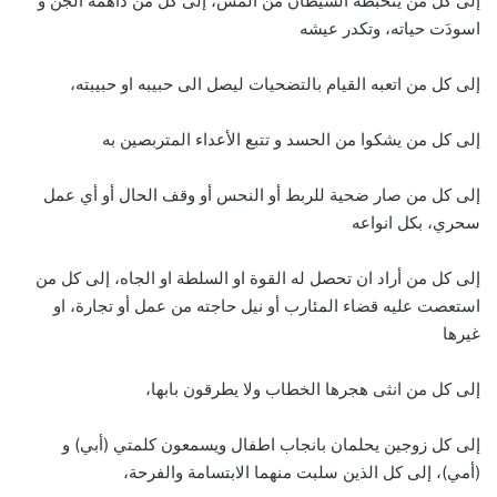
إلى كل من يتخبطه الشيطان من المس، إلى كل من داهمه الجن و
اسودَت حياته، وتكدر عيشه
إلى كل من اتعبه القيام بالتضحيات ليصل الى حبيبه او حبيبته،
إلى كل من يشكوا من الحسد و تتبع الأعداء المتربصين به
إلى كل من صار ضحية للربط أو النحس أو وقف الحال أو أي عمل
سحري، بكل انواعه
إلى كل من أراد ان تحصل له القوة او السلطة او الجاه، إلى كل من
استعصت عليه قضاء المئارب أو نيل حاجته من عمل أو تجارة، او
غيرها
إلى كل من انثى هجرها الخطاب ولا يطرقون بابها،
إلى كل زوجين يحلمان بانجاب اطفال ويسمعون كلمتي (أبي) و
(أمي)، إلى كل الذين سلبت منهما الابتسامة والفرحة،