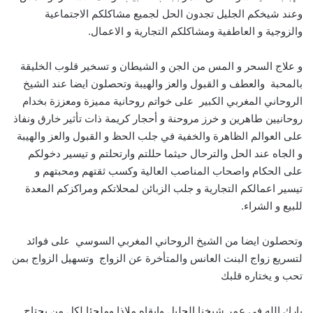
وعند شيخكم الجليل تجدون الحل لجميع مشاكلكم الاجتماعية
والزوجية و العاطفية ومشاكلكم التجارية و الاعمال.
و علاج السحر و المس من الجن و الشيطان و تسخير قلوب الخليقة
بالمحبة والعطف و القبول والعز والهيبة وتحصلون ايضا عند الشيخ
الروحاني المغربي الكبير على خواتم روحانية مميزة ومعززة بخدام
روحانيين طاهرين و خرز مروحنة و أحجار كريمة ذات تأثير خارق ونفاذ
على العوالم الظاهرة والخفية في جلب الحظ و القبول والعز والهيبة
و الجاه عند الحل والترحال حيثما حللتم وارتحلتم و تيسير دخولكم
على الحكام واصحاب المناصب العالية وكسب ثقتهم ومحبتهم و
تيسير اعمالكم التجارية و جلب الزبائن لمحلاتكم ومراكزكم المعدة
للبيع و الشراء.
وتحصلون ايضا من الشيخ الروحاني المغربي السوسي على فوائد
لتسريع زواج البنت العانس والمتأخرة عن الزواج وتسهيل الزواج بمن
تحب و يختاره قلبك
بارك الله في عمر شيخنا الجليل وابقاه ملاذا وملجئا لكل من يحتاج