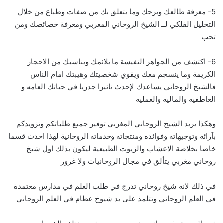
5- معرفة طالعك وبرجك وما يتعلق بك من صفات وطباع من خلال
التحليل الفلكي لــ الشيخ الروحاني المغربي ومعرفة خصائصك ومن
تحب
6- اكتشف من الجواهر النفيسة ما يلائمك ويناسبك من الاحجار
الكريمة وما ينسجم معك ويقوي شخصيتك وهيبتك امام الناس
فالشيخ الروحاني يساعدك لإحدث تاثيرا جدريا في حياتك العامه و
العاطفيه والماليه والعمليه
وهكذا يريد الشيخ الروحاني المغربي توفير جميع طلباتكم وتزويدكم
بآرائه وتوجيهاته وفوائده ومنتجاته وخدماته الروحانية لهذا احدث قسما
خاصا بخلاصة الاعشاب والزيوت الطبيعية ليكون بذلك اول شيخ
روحاني مغربي يتألق في مجال الروحانيات ولا غرور
في ذلك لانه شيخ روحاني تدرج في طلب العلم في مدارس معتمدة
في العلم الروحاني وتتلمذ على يد شيوخ عظام في العلم الروحاني