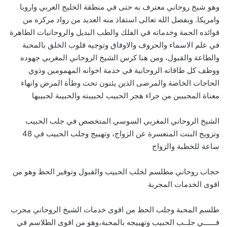
وهو شيخ روحاني معترف به حتى في منطقة الخليج العربي واروبا
وامريكا. وبفضل الله تعالى استفاذ منه العديد من رواد مركزه من
فوائده الجمة وخدماته في الفلك والطب البديل والروحانيات الطاهرة
في علم الاسماء والحروف والاوفاق وتوجيه قلوب الخلق بالمحبة
والطاعة والقبول، ومن هنا كرس الشيخ الروحاني المغربي جهوده
ووظف كل طاقاته الروحانية في خدمة اخوانه المهمومين وذوي
الحاجات الخاصة والمرضى الذين يئنون تحت وطأة المرض وانهاء
معناة المحبيبن من جراء هجر الحبيب لحبيبته والحبيبة لحبيبها
الشيخ الروحاني المغربي السوسي المتخصص في جلب الحبيب
وتزويج البنت المتعسرة عن الزواج، وتهييج وجلب الحبيب في 48
ساعة للخطبة والزواج
حجاب روحاني مطلسم لجلب الحبيب والقبول وتوفير الحظ وهو من
اقوى الخدمات المجربة
طلسم المحبة وجلب الحظ من اقوى خدمات الشيخ الروحاني مجرب
فــــــي جلــب الحبيب وتهييجه بالمحبة،وهو من اقوى الطلاسم في