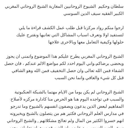
سلطان وحكيم الشيوخ الروحانيين المغاربة الشيخ الروحاني المغربي
الكبير الفقيه سيف الدين السوسي
ارجوا منكم رواد مركزنا قبل طلب عمل الكشف قراءة ما يلي
لتستفيد اولا وتعرف اسباب المشاكل التي تعانيها ونقترح عليك
حلولها وكيفية التعامل معها وبالاحرى علاجها
الشيخ الروحاني المغربي يطرح عليكم هذا الموضوع واتمنى ان يحوز
ويحضى برضاكم،واني اليوم احدد لكم مواضع الالم عندكم ، فان حصل
الشفاء فمن الله تعالى وان حصل التخفيف فمن الله وهو الشافي
قبل كل شيء والعافي وانما نحن السبب
الشيخ الروحاني لم يكن يوما من الايام مهتما بالشبكة العنكبوتية
والسبب في تواجده اليوم هنا هو الحرص منا كادارة مركزه لأصلاح
المفاهيم لبعض الذين يدعون ويصفون انفسهم بالشيوخ وما تدرجو
في مدارس العلم الروحاني فكثير هم من يتصلون بالشيخ ويخبرونه
انهم خسروا الكثير من المال ولم تعالج مشكلاتهم , والشيخ الروحاني
سيف الدين السوس يرد عليهم بان الذين قد سبق ان تعاملتم معهم