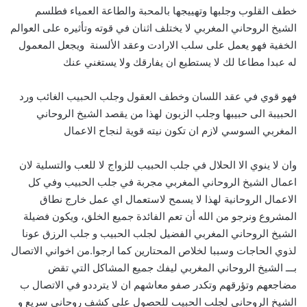
خطف القلوب وجلبها وتهييجها بالمحبة والطاعة العمياء فطلسم
الشيخ الروحاني المغربي لا يختلف اثنان في قوته وتأثيره على العوالم
الخفية فهو يعمل على سلب الارادت وعقد الألسنة ويجعل المعمول
له عبدا مطاعا لك لا يستطيع ان يفارقك ولا يستغني عنك
فهو قوي في عقد اللسان وخطف العقول وجلب الحبيب الغائب ورد
الحبيبة الى حبيبها وجلب الزبون لهذا من يقصد الشيخ الروحاني
المغربي السوسي لازم ان تكون نيته قوية لنجاح الاعمال
وان لا ينوي الا الحلال في جلب الحبيب للزواج لا للعب والتسلية لان
اعمال الشيخ الروحاني المغربي مجربة في جلب الحبيب وفي كل
الاعمال الروحانية لهذا لا يسمح لاستعمال اي عمل خارج نطاق
المشروع ونرجو من الله أن تعم الفائدة جميع الخلق، ويكون فضيلة
الشيخ الروحاني المغربي الفضيل لجلب الحبيب و جلب الرزق عونا
لذوي الحاجات وسببا لخلاص المحتارين كما ارجوا.من اخواني الاتصال
بـــ الشيخ الروحاني المغربي ليفك جميع المشاكل التي تقض
مضاجعهم وتؤرقهم وتكدر صفو معاشهم ان لا يترددو في الاتصال ب
الشيخ الروحاني لجلب الحبيب للحصول على كشف روحاني سريع و