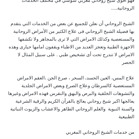
فهو اقوى شيخ روحاني مغربي سوسي في مختلف الخدمات
الروحانية…..
الشيخ الروحاني أن نعلن للجميع عن بعض من الخدمات التي يتقدم
بها فضيلة الشيخ الروحاني فى علاج الكثير من الأمراض الروحانية
والمستعصية وكذلك الامراض التي لا ترى بالمجاهر ولا تكشفها
الاجهزة الطبية وتعجز العديد من الاطباء ويقفون امامها حيارى وهذه
الامراض لا تندرج تحت أى تشخيص طبي . على سبيل المثال لا
الحصر
علاج المس، العين الحسد، السحر ، صرع الجن ،العقم الامراض
المستعصية كالسرطان وعلاج الصرع وبعض الامراض الجلدية
والتشوهات الخلقية والبرص والبهق والنقرس فهذه الامراض وغيرها
يعالجها اكبر شيخ روحاني يعالج بالقرأن الكريم والرقية الشرعية
والسنة النبوية والعلم الروحاني الطاهر والاعشاب والزيوت النباتية
الطبيعية
من خدمات الشيخ الروحاني المغربي