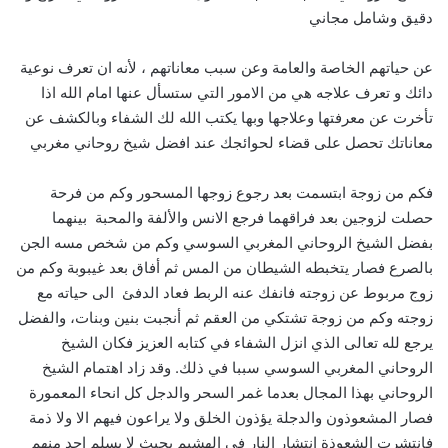
دقيق وشامل مجاني
عن حياتهم الخاصة والعامة وعن سبب معاناتهم ، لأنه ان تعرف نوعية
دائك و تعرف علاجه هي من الامور التي ستسأل عنها امام الله اذا
تأخرت عن معرفتها وعلاجها وبها يكتب الله لك الشفاء وبالكشف عن
معاناتك تحصل على قضاء لحوائجك عند افضل شيخ روحاني مغربي
فكم من زوجة ابتسمت بعد رجوع زوجها المسحور وكم من فرحة
حصلت لزوجين بعد فراقهما فرجع الانس والألفة والمحبة بينهما
بفضل الشيخ الروحاني المغربي السوسي وكم من شخص مسه الجن
بالصرع فصار يتخبطه الشيطان من المس ثم أفاق بعد غيبوبة وكم من
زوج مربوط عن زوجته فانفك عنه الربط فعاد الدفئ الى حياته مع
زوجته وكم من زوجة تشتكي من العقم ثم أنجبت بنين وبنات، والفضل
يرجع لله تعالى الذي انزل الشفاء في كتابه العزيز فكان الشيخ
الروحاني المغربي السوسي سببا في ذلك. وقد زاد اهتمام الشيخ
الروحاني بهذا المجال بعدما غمر السحر والدجل كل انحاء المعمورة
فصار المشعوذون والدجلة يؤذون الخلق ولا يراعون فيهم الا ولا ذمة
فانتشرت الشعوذة انتشار النار في الهشيم بحيث لا يسلم احد منهم