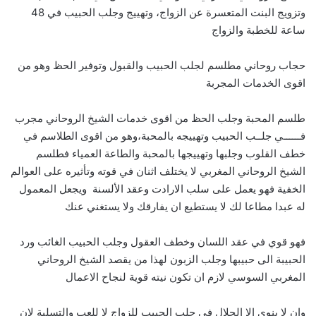
وتزويج البنت المتعسرة عن الزواج، وتهييج وجلب الحبيب في 48
ساعة للخطبة والزواج
حجاب روحاني مطلسم لجلب الحبيب والقبول وتوفير الحظ وهو من
اقوى الخدمات المجربة
طلسم المحبة وجلب الحظ من اقوى خدمات الشيخ الروحاني مجرب
فــــــي جلــب الحبيب وتهييجه بالمحبة،وهو من اقوى الطلاسم في
خطف القلوب وجلبها وتهييجها بالمحبة والطاعة العمياء فطلسم
الشيخ الروحاني المغربي لا يختلف اثنان في قوته وتأثيره على العوالم
الخفية فهو يعمل على سلب الارادت وعقد الألسنة ويجعل المعمول
له عبدا مطاعا لك لا يستطيع ان يفارقك ولا يستغني عنك
فهو قوي في عقد اللسان وخطف العقول وجلب الحبيب الغائب ورد
الحبيبة الى حبيبها وجلب الزبون لهذا من يقصد الشيخ الروحاني
المغربي السوسي لازم ان تكون نيته قوية لنجاح الاعمال
وان لا ينوي الا الحلال في جلب الحبيب للزواج لا للعب والتسلية لان