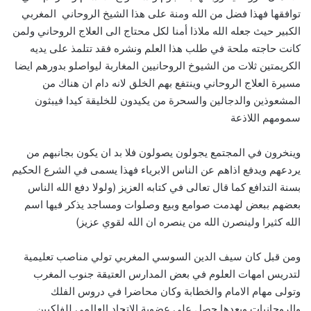
توافقها فهذا فضل من الله ومنة على هذا الشيخ الروحاني المغربي
الكبير حيث جعله الله ملاذا أمنا لكل محتاج الى العلاج الروحاني ولمن
كانت حاجته ملحة في طلب هذا العلم ونشره فقد تتلمذ على يديه
الكريمتين ثلات من الشيوخ الروحانيين المغاربة ليواصلو بدورهم ايضا
مسيرة العلاج الروحاني وينتفع بهم الخلق لانه دام ان هناك من
المشعوذين والدجالين والسحرة من يكيدون للخليقة كيدا فيبثون
سمومهم اللاذعة
وينخرون في المجتمع يجولون يصولون فلا بد ان يكون بجانبهم من
يردعهم ويدفع اذاهم عن الناس الابرياء فهذا يسمى في الشرع الحكيم
بسنة التدافع كما قال تعالى في كتابه العزيز (ولولا دفع الله الناس
بعضهم ببعض لهدمت صوامع وبيع وصلوات ومساجد يذكر فيها اسم
الله كثيرا ولينصرن الله من ينصره ان الله لقوي عزيز)
ومن قبل كان سيف الدين السوسي المغربي تولي مناصب تعليمية
لتدريس امهات العلوم في بعض المدارس العتيقة جنوب المغرب
وتولى مهام الامام والخطابة وكان محاضرا في دروس الفلك
والروحانيات وبعدها حصل على عضوية الاتحاد العالمي للفلكيين