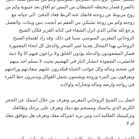
بالصرع فصار يتخبطه الشيطان من المس ثم أفاق بعد غيبوبة وكم من
زوج مربوط عن زوجته فانفك عنه الربط فعاد الدفئ الى حياته مع
زوجته وكم من زوجة تشتكي من العقم ثم أنجبت بنين وبنات، والفضل
يرجع لله تعالى الذي انزل الشفاء في كتابه العزيز فكان الشيخ
الروحاني المغربي السوسي سببا في ذلك. وقد زاد اهتمام الشيخ
الروحاني بهذا المجال بعدما غمر السحر والدجل كل انحاء المعمورة
فصار المشعوذون والدجلة يؤذون الخلق ولا يراعون فيهم الا ولا ذمة
فانتشرت الشعوذة انتشار النار في الهشيم بحيث لا يسلم احد منهم
في صحته وماله وكل جوانب الحياة فيكدرون عليهم سعادتهم وراحتهم
ويفرقون بين المرء وزوجه ويشتتون شمل العوائل ويدمرون حظ المرء
في زواجه وارضه وماله وتجاراته واولاده
اتصل بـــ الشيخ الروحاني المغربي وتعرف من خلال اسمك عن الحجر
الكريم الذي يناسبك وينسجم مع دمك وتعرف على برجك وطالعك
وتركيبيتك الفلكية انت ومن تريد اشراكه معك وتعرف هل يتوافق معك
ام لا
اكشف عن الخاتم الروحاني الذي يناسب شخصيتك وكيف يكون