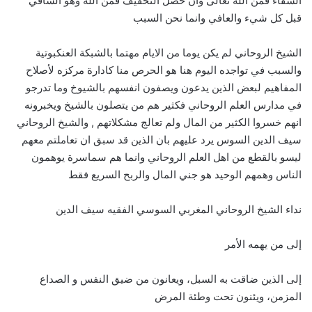
الشفاء فمن الله تعالى وان حصل التخفيف فمن الله وهو الشافي
قبل كل شيء والعافي وانما نحن السبب
الشيخ الروحاني لم يكن يوما من الايام مهتما بالشبكة العنكبوتية
والسبب في تواجده اليوم هنا هو الحرص منا كادارة مركزه لأصلاح
المفاهيم لبعض الذين يدعون ويصفون انفسهم بالشيوخ وما تدرجو
في مدارس العلم الروحاني فكثير هم من يتصلون بالشيخ ويخبرونه
انهم خسروا الكثير من المال ولم تعالج مشكلاتهم , والشيخ الروحاني
سيف الدين السوس يرد عليهم بان الذين قد سبق ان تعاملتم معهم
ليسو بالقطع من اهل العلم الروحاني وانما هم سماسرة يوهمون
الناس وهمهم الوحيد هو جني المال والربح السريع فقط
نداء الشيخ الروحاني المغربي السوسي الفقيه سيف الدين
إلى من يهمه الأمر
إلى الذين ضاقت به السبل، ويعانون من ضيق النفس و الصداع
المزمن، ويئنون تحت وطئة المرض