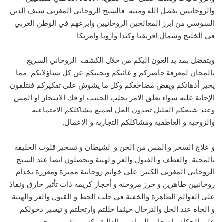
والروحانيين بفضل الله ومنته فالشيخ الروحاني المغربي سيف الدين
السوسي من ابرز المعالجين الروحانيين وابرعهم في الوطن العربي
في الخليج وشمال افريقيا وكندا واروبا وامريكا
ويتفضل بمد يد العون إليكم من خلال الكشف الروحاني السريع
بالمجان لمعرفة حاضركم و غائبكم ويجيبكم عن كل تساؤلاتكم مما
يحير أذهانكم ويقض مضاجعكم وكل ما يشوش على تفكيركم فتتلقون
الإجابة عليه سواء تعلق الامر بجلب الحبيب او فك الاسحار او المس
وعند شيخكم الجليل تجدون الحل لجميع مشاكلكم الاجتماعية
والزوجية و العاطفية ومشاكلكم التجارية و الاعمال.
و علاج السحر و المس من الجن و الشيطان و تسخير قلوب الخليقة
بالمحبة والعطف و القبول والعز والهيبة وتحصلون ايضا عند الشيخ
الروحاني المغربي الكبير على خواتم روحانية مميزة ومعززة بخدام
روحانيين طاهرين و خرز مروحنة و أحجار كريمة ذات تأثير خارق ونفاذ
على العوالم الظاهرة والخفية في جلب الحظ و القبول والعز والهيبة
و الجاه عند الحل والترحال حيثما حللتم وارتحلتم و تيسير دخولكم
على الحكام واصحاب المناصب العالية وكسب ثقتهم ومحبتهم و