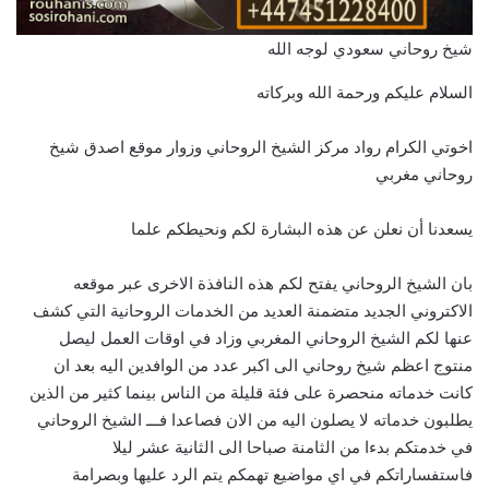
شيخ روحاني سعودي لوجه الله
السلام عليكم ورحمة الله وبركاته
اخوتي الكرام رواد مركز الشيخ الروحاني وزوار موقع اصدق شيخ
روحاني مغربي
يسعدنا أن نعلن عن هذه البشارة لكم ونحيطكم علما
بان الشيخ الروحاني يفتح لكم هذه النافذة الاخرى عبر موقعه
الاكتروني الجديد متضمنة العديد من الخدمات الروحانية التي كشف
عنها لكم الشيخ الروحاني المغربي وزاد في اوقات العمل ليصل
منتوج اعظم شيخ روحاني الى اكبر عدد من الوافدين اليه بعد ان
كانت خدماته منحصرة على فئة قليلة من الناس بينما كثير من الذين
يطلبون خدماته لا يصلون اليه من الان فصاعدا فـــ الشيخ الروحاني
في خدمتكم بدءا من الثامنة صباحا الى الثانية عشر ليلا
فاستفساراتكم في اي مواضيع تهمكم يتم الرد عليها وبصرامة