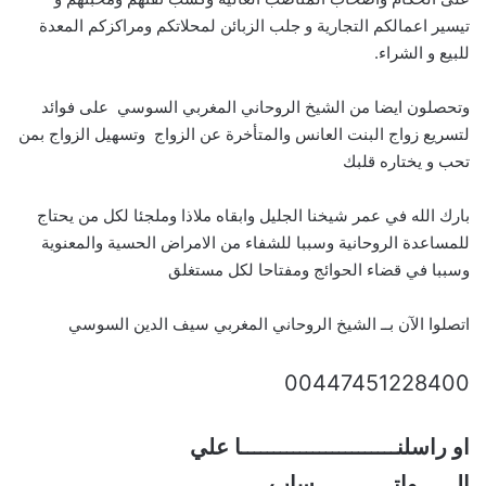
تيسير اعمالكم التجارية و جلب الزبائن لمحلاتكم ومراكزكم المعدة
للبيع و الشراء.
وتحصلون ايضا من الشيخ الروحاني المغربي السوسي على فوائد
لتسريع زواج البنت العانس والمتأخرة عن الزواج وتسهيل الزواج بمن
تحب و يختاره قلبك
بارك الله في عمر شيخنا الجليل وابقاه ملاذا وملجئا لكل من يحتاج
للمساعدة الروحانية وسببا للشفاء من الامراض الحسية والمعنوية
وسببا في قضاء الحوائج ومفتاحا لكل مستغلق
اتصلوا الآن بــ الشيخ الروحاني المغربي سيف الدين السوسي
00447451228400
او راسلنــــــــــــــــــــــــا علي
الــــــواتــــــــــــساب