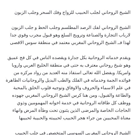
الشيخ الروحاني لجلب الحبيب للزواج وفك السحر وجلب الزبون
الشيخ الروحاني لفك الرصد المطلسم وجلب الحظ و جلب الزبون
لارباب التجارة والصناعة وترويج السلع وهو قبول مجرب وقوي جدا
لهذا فــ الشيخ الروحاني المغربي معتمد في منطقة سوس الاقصى
ويقدم خدماته الروحانية بكل جدارة ويقصده الناس في كل فج عميق
وهو شيخ روحاني معترف به حتى في منطقة الخليج العربي واروبا
وامريكا. وبفضل الله تعالى استفاذ منه العديد من رواد مركزه من
فوائده الجمة وخدماته في الفلك والطب البديل والروحانيات الطاهرة
في علم الاسماء والحروف والاوفاق وتوجيه قلوب الخلق بالمحبة
والطاعة والقبول، ومن هنا كرس الشيخ الروحاني المغربي جهوده
ووظف كل طاقاته الروحانية في خدمة اخوانه المهمومين وذوي
الحاجات الخاصة والمرضى الذين يئنون تحت وطأة المرض وانهاء
معناة المحبيبن من جراء هجر الحبيب لحبيبته والحبيبة لحبيبها
الشيخ الروحاني المغربي السوسي المتخصص في جلب الحبيب