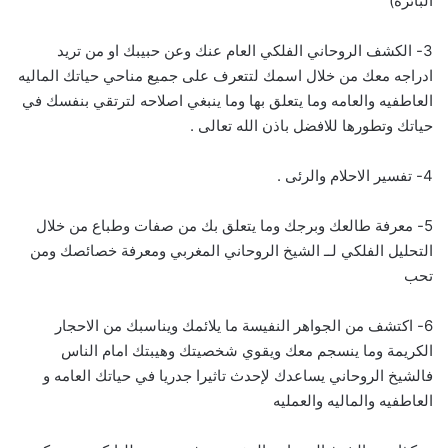
البائرة)
3- الكشف الروحاني الفلكي العام عنك وعن حبيبك او من تريد
ادراجه معك من خلال اسمك لتتعرف على جميع مناحي حياتك الماليه
العاطفيه والعامه وما يتعلق بها وما ينبغي اصلاحه لترتقي بنفسك في
حياتك وتطورها للافضل باذن الله تعالى .
4- تفسير الاحلام والرئى .
5- معرفة طالعك وبرجك وما يتعلق بك من صفات وطباع من خلال
التحليل الفلكي لــ الشيخ الروحاني المغربي ومعرفة خصائصك ومن
تحب
6- اكتشف من الجواهر النفيسة ما يلائمك ويناسبك من الاحجار
الكريمة وما ينسجم معك ويقوي شخصيتك وهيبتك امام الناس
فالشيخ الروحاني يساعدك لإحدث تاثيرا جدريا في حياتك العامه و
العاطفيه والماليه والعمليه