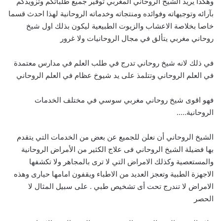
وهكذا يريد الشيخ الروحاني المغربي توفير جميع طلباتكم وتزويدكم
بآرائه وتوجيهاته وفوائده ومنتجاته وخدماته الروحانية لهذا احدث قسما
خاصا بخلاصة الاعشاب والزيوت الطبيعية ليكون بذلك اول شيخ
روحاني مغربي يتألق في مجال الروحانيات ولا غرور
في ذلك لانه شيخ روحاني تدرج في طلب العلم في مدارس معتمدة
في العلم الروحاني وتتلمذ على يد شيوخ عظام في العلم الروحاني
فهو اقوى شيخ روحاني مغربي سوسي في مختلف الخدمات
الروحانية…..
الشيخ الروحاني أن نعلن للجميع عن بعض من الخدمات التي يتقدم
بها فضيلة الشيخ الروحاني فى علاج الكثير من الأمراض الروحانية
والمستعصية وكذلك الامراض التي لا ترى بالمجاهر ولا تكشفها
الاجهزة الطبية وتعجز العديد من الاطباء ويقفون امامها حيارى وهذه
الامراض لا تندرج تحت أى تشخيص طبي . على سبيل المثال لا
الحصر