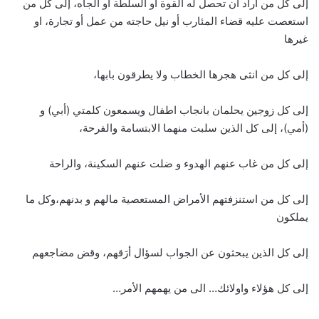
إلى كل من أراد ان تحصل له القوة او السلطة او الجاه، إلى كل من
استعصت عليه قضاء المئارب أو نيل حاجته من عمل أو تجارة، او
غيرها
إلى كل من انثى هجرها الخطاب ولا يطرقون بابها،
إلى كل زوجين يحلمان بانجاب اطفال ويسمعون كلمتي (أبي) و
(أمي)، إلى كل الذين سلبت منهما الابتسامة والفرحة،
إلى كل من غاب عنهم الهدوء و ضلت عنهم السكينة، والراحة
إلى كل من استنزفتهم الأمراض المستعصية مالهم و بدنهم،وكل ما
يملكون
إلى كل الذين يبحثون عن الجواب لسؤال أرَقهم، وقض مضاجعهم
إلى كل هؤلاء واولائك… الى من يهمهم الأمر…