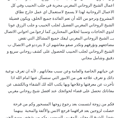
اعمال الشيخ الروحاني المغربي مجربة في جلب الحبيب وفي كل
الاعمال الروحانية لهذا لا يسمح لاستعمال اي عمل خارج نطاق
المشروع ونرجو من الله أن تعم الفائدة جميع الخلق، ويكون فضيلة
الشيخ الروحاني المغربي الفضيل لجلب الحبيب و جلب الرزق عونا
لذوي الحاجات وسببا لخلاص المحتارين كما ارجوا.من اخواني الاتصال
بـــ الشيخ الروحاني المغربي ليفك جميع المشاكل التي تقض
مضاجعهم وتؤرقهم وتكدر صفو معاشهم ان لا يترددو في الاتصال ب
الشيخ الروحاني لجلب الحبيب للحصول على كشف روحاني سريع و
دقيق وشامل مجاني
عن حياتهم الخاصة والعامة وعن سبب معاناتهم ، لأنه ان تعرف نوعية
دائك و تعرف علاجه هي من الامور التي ستسأل عنها امام الله اذا
تأخرت عن معرفتها وعلاجها وبها يكتب الله لك الشفاء وبالكشف عن
معاناتك تحصل على قضاء لحوائجك عند افضل شيخ روحاني مغربي
فكم من زوجة ابتسمت بعد رجوع زوجها المسحور وكم من فرحة
حصلت لزوجين بعد فراقهما فرجع الانس والألفة والمحبة بينهما
بفضل الشيخ الروحاني المغربي السوسي وكم من شخص مسه الجن