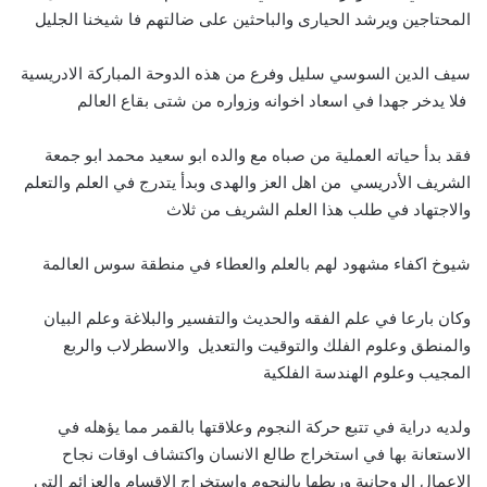
المحتاجين ويرشد الحيارى والباحثين على ضالتهم فا شيخنا الجليل
سيف الدين السوسي سليل وفرع من هذه الدوحة المباركة الادريسية
فلا يدخر جهدا في اسعاد اخوانه وزواره من شتى بقاع العالم
فقد بدأ حياته العملية من صباه مع والده ابو سعيد محمد ابو جمعة
الشريف الأدريسي من اهل العز والهدى وبدأ يتدرج في العلم والتعلم
والاجتهاد في طلب هذا العلم الشريف من ثلاث
شيوخ اكفاء مشهود لهم بالعلم والعطاء في منطقة سوس العالمة
وكان بارعا في علم الفقه والحديث والتفسير والبلاغة وعلم البيان
والمنطق وعلوم الفلك والتوقيت والتعديل والاسطرلاب والربع
المجيب وعلوم الهندسة الفلكية
ولديه دراية في تتبع حركة النجوم وعلاقتها بالقمر مما يؤهله في
الاستعانة بها في استخراج طالع الانسان واكتشاف اوقات نجاح
الاعمال الروحانية وربطها بالنجوم واستخراج الاقسام والعزائم التي