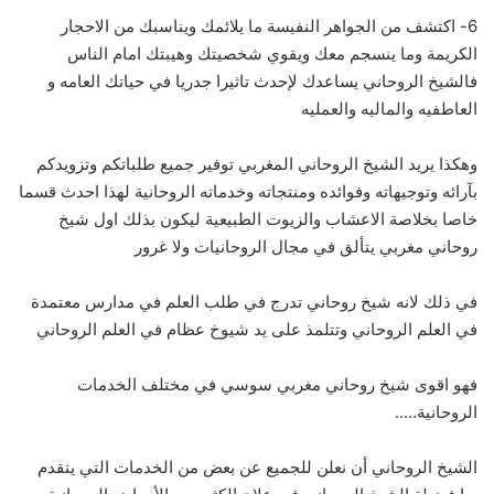
6- اكتشف من الجواهر النفيسة ما يلائمك ويناسبك من الاحجار
الكريمة وما ينسجم معك ويقوي شخصيتك وهيبتك امام الناس
فالشيخ الروحاني يساعدك لإحدث تاثيرا جدريا في حياتك العامه و
العاطفيه والماليه والعمليه
وهكذا يريد الشيخ الروحاني المغربي توفير جميع طلباتكم وتزويدكم
بآرائه وتوجيهاته وفوائده ومنتجاته وخدماته الروحانية لهذا احدث قسما
خاصا بخلاصة الاعشاب والزيوت الطبيعية ليكون بذلك اول شيخ
روحاني مغربي يتألق في مجال الروحانيات ولا غرور
في ذلك لانه شيخ روحاني تدرج في طلب العلم في مدارس معتمدة
في العلم الروحاني وتتلمذ على يد شيوخ عظام في العلم الروحاني
فهو اقوى شيخ روحاني مغربي سوسي في مختلف الخدمات
الروحانية…..
الشيخ الروحاني أن نعلن للجميع عن بعض من الخدمات التي يتقدم