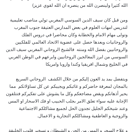
الله كثيرا ولينصرن الله من ينصره ان الله لقوي عزيز)
ومن قبل كان سيف الدين السوسي المغربي تولي مناصب تعليمية
لتدريس امهات العلوم في بعض المدارس العتيقة جنوب المغرب
وتولى مهام الامام والخطابة وكان محاضرا في دروس الفلك
والروحانيات وبعدها حصل على عضوية الاتحاد العالمي للفلكيين
والروحانيين بفضل الله ومنته فالشيخ الروحاني المغربي سيف الدين
السوسي من ابرز المعالجين الروحانيين وابرعهم في الوطن العربي
في الخليج وشمال افريقيا وكندا واروبا وامريكا
ويتفضل بمد يد العون إليكم من خلال الكشف الروحاني السريع
بالمجان لمعرفة حاضركم و غائبكم ويجيبكم عن كل تساؤلاتكم مما
يحير أذهانكم ويقض مضاجعكم وكل ما يشوش على تفكيركم فتتلقون
الإجابة عليه سواء تعلق الامر بجلب الحبيب او فك الاسحار او المس
وعند شيخكم الجليل تجدون الحل لجميع مشاكلكم الاجتماعية
والزوجية و العاطفية ومشاكلكم التجارية و الاعمال.
و علاج السحر و المس من الجن و الشيطان و تسخير قلوب الخليقة