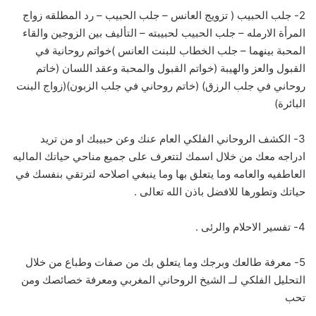
2- جلب الحبيب ( تزويج العانس – جلب الحبيب – رد المطلقه زواج
المرأة الارمله – جلب الحبيب لحبيبته – التأليف بين الزوجين والقاء
المحبة بينهما – جلب الخطاب للبنت العانس )خواتم روحانية في
القبول والعز والهيبة (خواتم القبول والمحبة وعقد اللسان (خاتم
روحاني في جلب الرزق) (خاتم روحاني في جلب الزبون)(زواج البنت
البائرة)
3- الكشف الروحاني الفلكي العام عنك وعن حبيبك او من تريد
ادراجه معك من خلال اسمك لتتعرف على جميع مناحي حياتك الماليه
العاطفيه والعامه وما يتعلق بها وما ينبغي اصلاحه لترتقي بنفسك في
حياتك وتطورها للافضل باذن الله تعالى .
4- تفسير الاحلام والرئى .
5- معرفة طالعك وبرجك وما يتعلق بك من صفات وطباع من خلال
التحليل الفلكي لــ الشيخ الروحاني المغربي ومعرفة خصائصك ومن
تحب