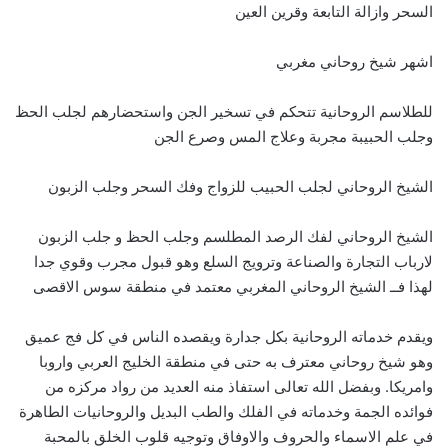
السحر وازالة التابعة وقرين العين
اشهر شيخ روحاني مغربي
للطلاسم الروحانية تتحكم في تسخير الجن واستحضارهم لجلب الحظ
وجلب الحبيبة مجربة وعلاج المس وصرع الجن
الشيخ الروحاني لجلب الحبيب للزواج وفك السحر وجلب الزبون
الشيخ الروحاني لفك الرصد المطلسم وجلب الحظ و جلب الزبون
لارباب التجارة والصناعة وترويج السلع وهو قبول مجرب وقوي جدا
لهذا فــ الشيخ الروحاني المغربي معتمد في منطقة سوس الاقصى
ويقدم خدماته الروحانية بكل جدارة ويقصده الناس في كل فج عميق
وهو شيخ روحاني معترف به حتى في منطقة الخليج العربي واروبا
وامريكا. وبفضل الله تعالى استفاذ منه العديد من رواد مركزه من
فوائده الجمة وخدماته في الفلك والطب البديل والروحانيات الطاهرة
في علم الاسماء والحروف والاوفاق وتوجيه قلوب الخلق بالمحبة