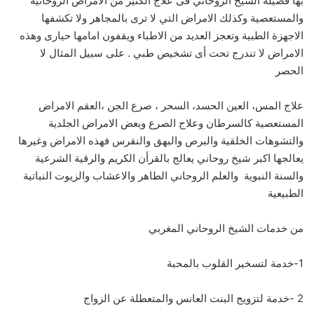
بها فضيلة الشيخ الروحاني فى علاج الكثير من الأمراض الروحانية
والمستعصية وكذلك الامراض التي لا ترى بالمجاهر ولا تكشفها
الاجهزة الطبية وتعجز العديد من الاطباء ويقفون امامها حيارى وهذه
الامراض لا تندرج تحت أى تشخيص طبي . على سبيل المثال لا
الحصر
علاج المس، العين الحسد، السحر ، صرع الجن ،العقم الامراض
المستعصية كالسرطان وعلاج الصرع وبعض الامراض الجلدية
والتشوهات الخلقية والبرص والبهق والنقرس فهذه الامراض وغيرها
يعالجها اكبر شيخ روحاني يعالج بالقرأن الكريم والرقية الشرعية
والسنة النبوية والعلم الروحاني الطاهر والاعشاب والزيوت النباتية
الطبيعية
من خدمات الشيخ الروحاني المغربي
1-خدمة لتسخير القلوب بالمحبة
2 -خدمة لتزويج البنت العانس والمتعطلة عن الزواج