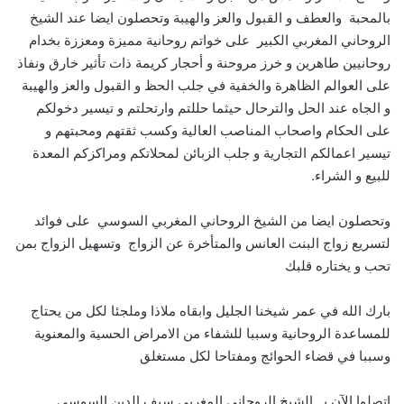
بالمحبة والعطف و القبول والعز والهيبة وتحصلون ايضا عند الشيخ
الروحاني المغربي الكبير على خواتم روحانية مميزة ومعززة بخدام
روحانيين طاهرين و خرز مروحنة و أحجار كريمة ذات تأثير خارق ونفاذ
على العوالم الظاهرة والخفية في جلب الحظ و القبول والعز والهيبة
و الجاه عند الحل والترحال حيثما حللتم وارتحلتم و تيسير دخولكم
على الحكام واصحاب المناصب العالية وكسب ثقتهم ومحبتهم و
تيسير اعمالكم التجارية و جلب الزبائن لمحلاتكم ومراكزكم المعدة
للبيع و الشراء.
وتحصلون ايضا من الشيخ الروحاني المغربي السوسي على فوائد
لتسريع زواج البنت العانس والمتأخرة عن الزواج وتسهيل الزواج بمن
تحب و يختاره قلبك
بارك الله في عمر شيخنا الجليل وابقاه ملاذا وملجئا لكل من يحتاج
للمساعدة الروحانية وسببا للشفاء من الامراض الحسية والمعنوية
وسببا في قضاء الحوائج ومفتاحا لكل مستغلق
اتصلوا الآن بــ الشيخ الروحاني المغربي سيف الدين السوسي