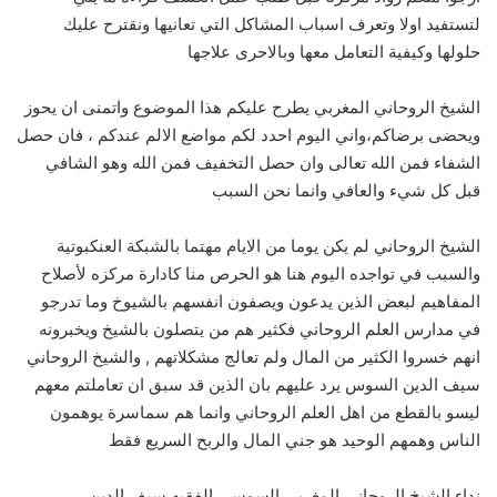
لتستفيد اولا وتعرف اسباب المشاكل التي تعانيها ونقترح عليك
حلولها وكيفية التعامل معها وبالاحرى علاجها
الشيخ الروحاني المغربي يطرح عليكم هذا الموضوع واتمنى ان يحوز
ويحضى برضاكم،واني اليوم احدد لكم مواضع الالم عندكم ، فان حصل
الشفاء فمن الله تعالى وان حصل التخفيف فمن الله وهو الشافي
قبل كل شيء والعافي وانما نحن السبب
الشيخ الروحاني لم يكن يوما من الايام مهتما بالشبكة العنكبوتية
والسبب في تواجده اليوم هنا هو الحرص منا كادارة مركزه لأصلاح
المفاهيم لبعض الذين يدعون ويصفون انفسهم بالشيوخ وما تدرجو
في مدارس العلم الروحاني فكثير هم من يتصلون بالشيخ ويخبرونه
انهم خسروا الكثير من المال ولم تعالج مشكلاتهم , والشيخ الروحاني
سيف الدين السوس يرد عليهم بان الذين قد سبق ان تعاملتم معهم
ليسو بالقطع من اهل العلم الروحاني وانما هم سماسرة يوهمون
الناس وهمهم الوحيد هو جني المال والربح السريع فقط
نداء الشيخ الروحاني المغربي السوسي الفقيه سيف الدين