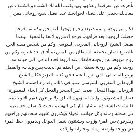
تأخرت عن معرفتها وعلاجها وبها يكتب الله لك الشفاء وبالكشف عن
معاناتك تحصل على قضاء لحوائجك عند افضل شيخ روحاني مغربي
فكم من زوجة ابتسمت بعد رجوع زوجها المسحور وكم من فرحة
حصلت لزوجين بعد فراقهما فرجع الانس والألفة والمحبة بينهما
بفضل الشيخ الروحاني المغربي السوسي وكم من شخص مسه الجن
بالصرع فصار يتخبطه الشيطان من المس ثم أفاق بعد غيبوبة وكم من
زوج مربوط عن زوجته فانفك عنه الربط فعاد الدفئ الى حياته مع
زوجته وكم من زوجة تشتكي من العقم ثم أنجبت بنين وبنات، والفضل
يرجع لله تعالى الذي انزل الشفاء في كتابه العزيز فكان الشيخ
الروحاني المغربي السوسي سببا في ذلك. وقد زاد اهتمام الشيخ
الروحاني بهذا المجال بعدما غمر السحر والدجل كل انحاء المعمورة
فصار المشعوذون والدجلة يؤذون الخلق ولا يراعون فيهم الا ولا ذمة
فانتشرت الشعوذة انتشار النار في الهشيم بحيث لا يسلم احد منهم
في صحته وماله وكل جوانب الحياة فيكدرون عليهم سعادتهم وراحتهم
ويفرقون بين المرء وزوجه ويشتتون شمل العوائل ويدمرون حظ المرء
في زواجه وارضه وماله وتجاراته واولاده