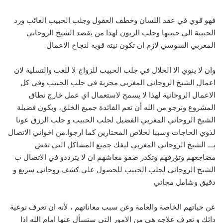
فهو قوي في عقد اللسان وخطف العقول وجلب الحبيب الغائب ورد
الحبيبة الى حبيبها وجلب الزبون لهذا من يقصد الشيخ الروحاني
المغربي السوسي لازم ان تكون نيته قوية لنجاح الاعمال
وان لا ينوي الا الحلال في جلب الحبيب للزواج لا للعب والتسلية لان
اعمال الشيخ الروحاني المغربي مجربة في جلب الحبيب وفي كل
الاعمال الروحانية لهذا لا يسمح لاستعمال اي عمل خارج نطاق
المشروع ونرجو من الله أن تعم الفائدة جميع الخلق، ويكون فضيلة
الشيخ الروحاني المغربي الفضيل لجلب الحبيب و جلب الرزق عونا
لذوي الحاجات وسببا لخلاص المحتارين كما ارجوا.من اخواني الاتصال
بـــ الشيخ الروحاني المغربي ليفك جميع المشاكل التي تقض
مضاجعهم وتؤرقهم وتكدر صفو معاشهم ان لا يترددو في الاتصال ب
الشيخ الروحاني لجلب الحبيب للحصول على كشف روحاني سريع و
دقيق وشامل مجاني
عن حياتهم الخاصة والعامة وعن سبب معاناتهم ، لأنه ان تعرف نوعية
دائك و تعرف علاجه هي من الامور التي ستسأل عنها امام الله اذا