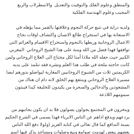
والمنطق وعلوم الفلك والتوقيت والتعديل والاسطرلاب والربع
المجيب وعلوم الهندسة الفلكية
ولديه دراية في تتبع حركة النجوم وعلاقتها بالقمر مما يؤهله في
الاستعانة بها في استخراج طالع الانسان واكتشاف اوقات نجاح
الاعمال الروحانية وربطها بالنجوم واستخراج الاقسام والعزائم التي
توافقها فهذا فضل من الله ومنة على هذا الشيخ الروحاني المغربي
الكبير حيث جعله الله ملاذا أمنا لكل محتاج الى العلاج الروحاني ولمن
كانت حاجته ملحة في طلب هذا العلم ونشره فقد تتلمذ على يديه
الكريمتين ثلات من الشيوخ الروحانيين المغاربة ليواصلو بدورهم ايضا
مسيرة العلاج الروحاني وينتفع بهم الخلق لانه دام ان هناك من
المشعوذين والدجالين والسحرة من يكيدون للخليقة كيدا فيبثون
سمومهم اللاذعة
وينخرون في المجتمع يجولون يصولون فلا بد ان يكون بجانبهم من
يردعهم ويدفع اذاهم عن الناس الابرياء فهذا يسمى في الشرع الحكيم
بسنة التدافع كما قال تعالى في كتابه العزيز (ولولا دفع الله الناس
بعضهم ببعض لهدمت صوامع وبيع وصلوات ومساجد يذكر فيها اسم