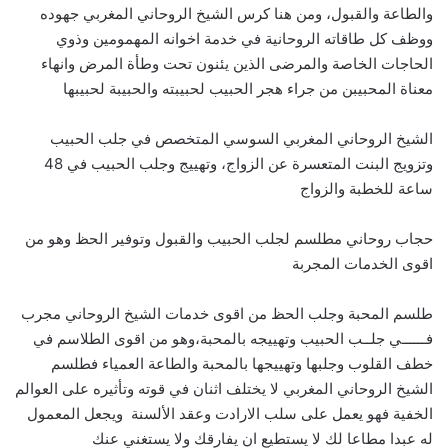
والطاعة والقبول، ومن هنا كرس الشيخ الروحاني المغربي جهوده
ووظف كل طاقاته الروحانية في خدمة اخوانه المهمومين وذوي
الحاجات الخاصة والمرضى الذين يئنون تحت وطأة المرض وانهاء
معناة المحبيبن من جراء هجر الحبيب لحبيبته والحبيبة لحبيبها
الشيخ الروحاني المغربي السوسي المتخصص في جلب الحبيب
وتزويج البنت المتعسرة عن الزواج، وتهييج وجلب الحبيب في 48
ساعة للخطبة والزواج
حجاب روحاني مطلسم لجلب الحبيب والقبول وتوفير الحظ وهو من
اقوى الخدمات المجربة
طلسم المحبة وجلب الحظ من اقوى خدمات الشيخ الروحاني مجرب
فــــــي جلــب الحبيب وتهييجه بالمحبة،وهو من اقوى الطلاسم في
خطف القلوب وجلبها وتهييجها بالمحبة والطاعة العمياء فطلسم
الشيخ الروحاني المغربي لا يختلف اثنان في قوته وتأثيره على العوالم
الخفية فهو يعمل على سلب الارادت وعقد الألسنة ويجعل المعمول
له عبدا مطاعا لك لا يستطيع ان يفارقك ولا يستغني عنك