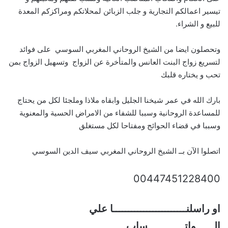
تيسير اعمالكم التجارية و جلب الزبائن لمحلاتكم ومراكزكم المعدة
للبيع و الشراء.
وتحصلون ايضا من الشيخ الروحاني المغربي السوسي على فوائد
لتسريع زواج البنت العانس والمتأخرة عن الزواج وتسهيل الزواج بمن
تحب و يختاره قلبك
بارك الله في عمر شيخنا الجليل وابقاه ملاذا وملجئا لكل من يحتاج
للمساعدة الروحانية وسببا للشفاء من الامراض الحسية والمعنوية
وسببا في قضاء الحوائج ومفتاحا لكل مستغلق
اتصلوا الآن بــ الشيخ الروحاني المغربي سيف الدين السوسي
00447451228400
او راسلنــــــــــــــــــــــــا علي
الــــــواتــــــــــــساب