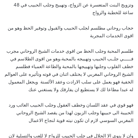
وتزويج البنت المتعسرة عن الزواج، وتهييج وجلب الحبيب في 48
ساعة للخطبة والزواج
حجاب روحاني مطلسم لجلب الحبيب والقبول وتوفير الحظ وهو من
اقوى الخدمات المجربة
طلسم المحبة وجلب الحظ من اقوى خدمات الشيخ الروحاني مجرب
فــــــي جلــب الحبيب وتهييجه بالمحبة،وهو من اقوى الطلاسم في
خطف القلوب وجلبها وتهييجها بالمحبة والطاعة العمياء فطلسم
الشيخ الروحاني المغربي لا يختلف اثنان في قوته وتأثيره على العوالم
الخفية فهو يعمل على سلب الارادت وعقد الألسنة ويجعل المعمول
له عبدا مطاعا لك لا يستطيع ان يفارقك ولا يستغني عنك
فهو قوي في عقد اللسان وخطف العقول وجلب الحبيب الغائب ورد
الحبيبة الى حبيبها وجلب الزبون لهذا من يقصد الشيخ الروحاني
المغربي السوسي لازم ان تكون نيته قوية لنجاح الاعمال
وان لا ينوي الا الحلال في جلب الحبيب للزواج لا للعب والتسلية لان