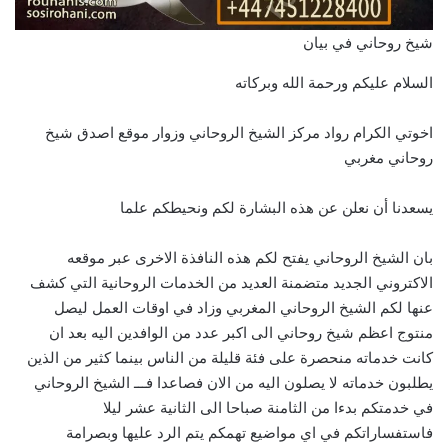
شيخ روحاني في بيان
السلام عليكم ورحمة الله وبركاته
اخوتي الكرام رواد مركز الشيخ الروحاني وزوار موقع اصدق شيخ
روحاني مغربي
يسعدنا أن نعلن عن هذه البشارة لكم ونحيطكم علما
بان الشيخ الروحاني يفتح لكم هذه النافذة الاخرى عبر موقعه
الاكتروني الجديد متضمنة العديد من الخدمات الروحانية التي كشف
عنها لكم الشيخ الروحاني المغربي وزاد في اوقات العمل ليصل
منتوج اعظم شيخ روحاني الى اكبر عدد من الوافدين اليه بعد ان
كانت خدماته منحصرة على فئة قليلة من الناس بينما كثير من الذين
يطلبون خدماته لا يصلون اليه من الان فصاعدا فـــ الشيخ الروحاني
في خدمتكم بدءا من الثامنة صباحا الى الثانية عشر ليلا
فاستفساراتكم في اي مواضيع تهمكم يتم الرد عليها وبصرامة