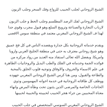
الشيخ الروحاني لجلب الحبيب للزواج وفك السحر وجلب الزبون
الشيخ الروحاني لفك الرصد المطلسم وجلب الحظ و جلب الزبون
لارباب التجارة والصناعة وترويج السلع وهو قبول مجرب وقوي جدا
لهذا فــ الشيخ الروحاني المغربي معتمد في منطقة سوس الاقصى
ويقدم خدماته الروحانية بكل جدارة ويقصده الناس في كل فج عميق
وهو شيخ روحاني معترف به حتى في منطقة الخليج العربي واروبا
وامريكا. وبفضل الله تعالى استفاذ منه العديد من رواد مركزه من
فوائده الجمة وخدماته في الفلك والطب البديل والروحانيات الطاهرة
في علم الاسماء والحروف والاوفاق وتوجيه قلوب الخلق بالمحبة
والطاعة والقبول، ومن هنا كرس الشيخ الروحاني المغربي جهوده
ووظف كل طاقاته الروحانية في خدمة اخوانه المهمومين وذوي
الحاجات الخاصة والمرضى الذين يئنون تحت وطأة المرض وانهاء
معناة المحبيبن من جراء هجر الحبيب لحبيبته والحبيبة لحبيبها
الشيخ الروحاني المغربي السوسي المتخصص في جلب الحبيب