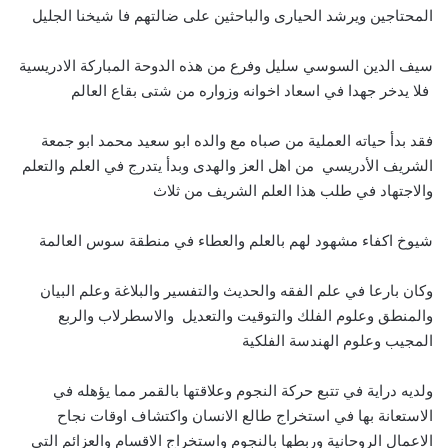
المحتاجين ويرشد الحيارى والباحثين على ضالتهم فا شيخنا الجليل
سيف الدين السوسي سليل وفرع من هذه الدوحة المباركة الادريسية
فلا يدخر جهدا في اسعاد اخوانه وزواره من شتى بقاع العالم
فقد بدأ حياته العملية من صباه مع والده ابو سعيد محمد ابو جمعة
الشريف الأدريسي من اهل العز والهدى وبدأ يتدرج في العلم والتعلم
والاجتهاد في طلب هذا العلم الشريف من ثلاث
شيوخ اكفاء مشهود لهم بالعلم والعطاء في منطقة سوس العالمة
وكان بارعا في علم الفقه والحديث والتفسير والبلاغة وعلم البيان
والمنطق وعلوم الفلك والتوقيت والتعديل والاسطرلاب والربع
المجيب وعلوم الهندسة الفلكية
ولديه دراية في تتبع حركة النجوم وعلاقتها بالقمر مما يؤهله في
الاستعانة بها في استخراج طالع الانسان واكتشاف اوقات نجاح
الاعمال الروحانية وربطها بالنجوم واستخراج الاقسام والعزائم التي