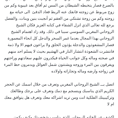
بالصرع فصار يتخبطه الشيطان من المس ثم أفاق بعد غيبوبة وكم من
زوج مربوط عن زوجته فانفك عنه الربط فعاد الدفئ الى حياته مع
زوجته وكم من زوجة تشتكي من العقم ثم أنجبت بنين وبنات، والفضل
يرجع لله تعالى الذي انزل الشفاء في كتابه العزيز فكان الشيخ
الروحاني المغربي السوسي سببا في ذلك. وقد زاد اهتمام الشيخ
الروحاني بهذا المجال بعدما غمر السحر والدجل كل انحاء المعمورة
فصار المشعوذون والدجلة يؤذون الخلق ولا يراعون فيهم الا ولا ذمة
فانتشرت الشعوذة انتشار النار في الهشيم بحيث لا يسلم احد منهم
في صحته وماله وكل جوانب الحياة فيكدرون عليهم سعادتهم وراحتهم
ويفرقون بين المرء وزوجه ويشتتون شمل العوائل ويدمرون حظ المرء
في زواجه وارضه وماله وتجاراته واولاده
اتصل بـــ الشيخ الروحاني المغربي وتعرف من خلال اسمك عن الحجر
الكريم الذي يناسبك وينسجم مع دمك وتعرف على برجك وطالعك
وتركيبيتك الفلكية انت ومن تريد اشراكه معك وتعرف هل يتوافق معك
ام لا
اكشف عن الخاتم الروحاني الذي يناسب شخصيتك وكيف يكون