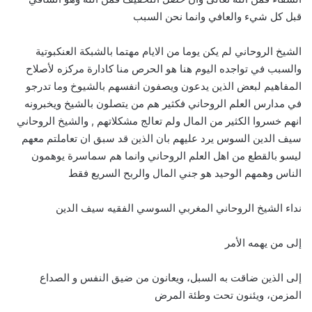
قبل كل شيء والعافي وانما نحن السبب
الشيخ الروحاني لم يكن يوما من الايام مهتما بالشبكة العنكبوتية
والسبب في تواجده اليوم هنا هو الحرص منا كادارة مركزه لأصلاح
المفاهيم لبعض الذين يدعون ويصفون انفسهم بالشيوخ وما تدرجو
في مدارس العلم الروحاني فكثير هم من يتصلون بالشيخ ويخبرونه
انهم خسروا الكثير من المال ولم تعالج مشكلاتهم , والشيخ الروحاني
سيف الدين السوس يرد عليهم بان الذين قد سبق ان تعاملتم معهم
ليسو بالقطع من اهل العلم الروحاني وانما هم سماسرة يوهمون
الناس وهمهم الوحيد هو جني المال والربح السريع فقط
نداء الشيخ الروحاني المغربي السوسي الفقيه سيف الدين
إلى من يهمه الأمر
إلى الذين ضاقت به السبل، ويعانون من ضيق النفس و الصداع
المزمن، ويئنون تحت وطئة المرض