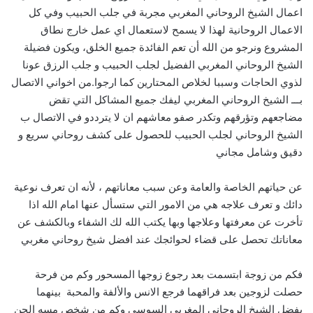
اعمال الشيخ الروحاني المغربي مجربة في جلب الحبيب وفي كل
الاعمال الروحانية لهذا لا يسمح لاستعمال اي عمل خارج نطاق
المشروع ونرجو من الله أن تعم الفائدة جميع الخلق، ويكون فضيلة
الشيخ الروحاني المغربي الفضيل لجلب الحبيب و جلب الرزق عونا
لذوي الحاجات وسببا لخلاص المحتارين كما ارجوا.من اخواني الاتصال
بـــ الشيخ الروحاني المغربي ليفك جميع المشاكل التي تقض
مضاجعهم وتؤرقهم وتكدر صفو معاشهم ان لا يترددو في الاتصال ب
الشيخ الروحاني لجلب الحبيب للحصول على كشف روحاني سريع و
دقيق وشامل مجاني
عن حياتهم الخاصة والعامة وعن سبب معاناتهم ، لأنه ان تعرف نوعية
دائك و تعرف علاجه هي من الامور التي ستسأل عنها امام الله اذا
تأخرت عن معرفتها وعلاجها وبها يكتب الله لك الشفاء وبالكشف عن
معاناتك تحصل على قضاء لحوائجك عند افضل شيخ روحاني مغربي
فكم من زوجة ابتسمت بعد رجوع زوجها المسحور وكم من فرحة
حصلت لزوجين بعد فراقهما فرجع الانس والألفة والمحبة بينهما
بفضل الشيخ الروحاني المغربي السوسي وكم من شخص مسه الجن