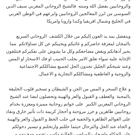
والروحانيين بفضل الله ومنته فالشيخ الروحاني المغربي سيف الدين
السوسي من ابرز المعالجين الروحانيين وابرعهم في الوطن العربي
في الخليج وشمال افريقيا وكندا واروبا وامريكا
ويتفضل بمد يد العون إليكم من خلال الكشف الروحاني السريع
بالمجان لمعرفة حاضركم و غائبكم ويجيبكم عن كل تساؤلاتكم مما
يحير أذهانكم ويقض مضاجعكم وكل ما يشوش على تفكيركم فتتلقون
الإجابة عليه سواء تعلق الامر بجلب الحبيب او فك الاسحار او المس
وعند شيخكم الجليل تجدون الحل لجميع مشاكلكم الاجتماعية
والزوجية و العاطفية ومشاكلكم التجارية و الاعمال.
و علاج السحر و المس من الجن و الشيطان و تسخير قلوب الخليقة
بالمحبة والعطف و القبول والعز والهيبة وتحصلون ايضا عند الشيخ
الروحاني المغربي الكبير على خواتم روحانية مميزة ومعززة بخدام
روحانيين طاهرين و خرز مروحنة و أحجار كريمة ذات تأثير خارق ونفاذ
على العوالم الظاهرة والخفية في جلب الحظ و القبول والعز والهيبة
و الجاه عند الحل والترحال حيثما حللتم وارتحلتم و تيسير دخولكم
على الحكام واصحاب المناصب العالية وكسب ثقتهم ومحبتهم و