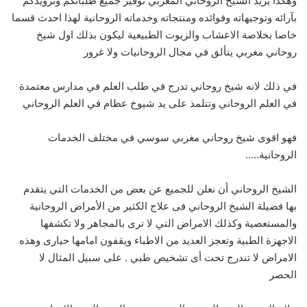
وهكذا يريد الشيخ الروحاني المغربي توفير جميع طلباتكم وتزويدكم
بآرائه وتوجيهاته وفوائده ومنتجاته وخدماته الروحانية لهذا احدث قسما
خاصا بخلاصة الاعشاب والزيوت الطبيعية ليكون بذلك اول شيخ
روحاني مغربي يتألق في مجال الروحانيات ولا غرور
في ذلك لانه شيخ روحاني تدرج في طلب العلم في مدارس معتمدة
في العلم الروحاني وتتلمذ على يد شيوخ عظام في العلم الروحاني
فهو اقوى شيخ روحاني مغربي سوسي في مختلف الخدمات
الروحانية…..
الشيخ الروحاني أن نعلن للجميع عن بعض من الخدمات التي يتقدم
بها فضيلة الشيخ الروحاني فى علاج الكثير من الأمراض الروحانية
والمستعصية وكذلك الامراض التي لا ترى بالمجاهر ولا تكشفها
الاجهزة الطبية وتعجز العديد من الاطباء ويقفون امامها حيارى وهذه
الامراض لا تندرج تحت أى تشخيص طبي . على سبيل المثال لا
الحصر