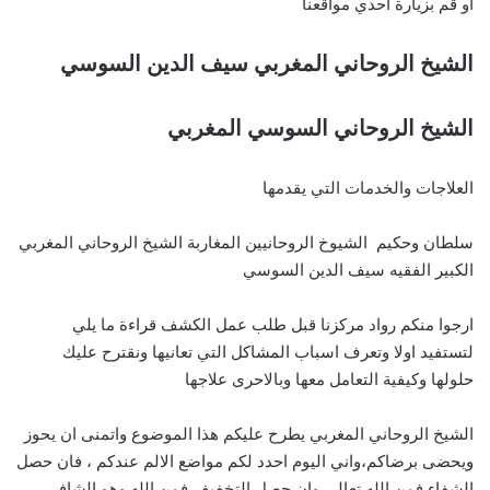
او قم بزيارة احدي مواقعنا
الشيخ الروحاني المغربي سيف الدين السوسي
الشيخ الروحاني السوسي المغربي
العلاجات والخدمات التي يقدمها
سلطان وحكيم الشيوخ الروحانيين المغاربة الشيخ الروحاني المغربي
الكبير الفقيه سيف الدين السوسي
ارجوا منكم رواد مركزنا قبل طلب عمل الكشف قراءة ما يلي
لتستفيد اولا وتعرف اسباب المشاكل التي تعانيها ونقترح عليك
حلولها وكيفية التعامل معها وبالاحرى علاجها
الشيخ الروحاني المغربي يطرح عليكم هذا الموضوع واتمنى ان يحوز
ويحضى برضاكم،واني اليوم احدد لكم مواضع الالم عندكم ، فان حصل
الشفاء فمن الله تعالى وان حصل التخفيف فمن الله وهو الشافي