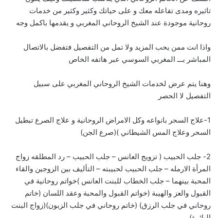
تاثيره ومدى تفاعله معك و على حياتك وكثير وكثير من خدمات
روحانية موجودة عند الشيخ الروحاني المغربي و يقدمها باكمل وجه
واذا انت ممن يحب المزيد ولا تمل من التفصيل فتفضل بالاتصال
المباشر بـــ
ا
لمغربي السوسي عبر هاتفه الخاص
وهنا يتم عرض لخدمات الشيخ الروحاني المغربي على سبيل
التفصيل لا الحصر
1-علاج السحر بانواعه وكل الامراض الروحانية و علاج الصرع تبطيل
السحر وعلاج المس الشيطاني )(صرع الجن)
2- جلب الحبيب ( تزويج العانس – جلب الحبيب – رد المطلقه زواج
المرأة الارمله – جلب الحبيب لحبيبته – التأليف بين الزوجين والقاء
المحبة بينهما – جلب الخطاب للبنت العانس )خواتم روحانية في
القبول والعز والهيبة (خواتم القبول والمحبة وعقد اللسان (خاتم
روحاني في جلب الرزق) (خاتم روحاني في جلب الزبون)(زواج البنت
البائرة)