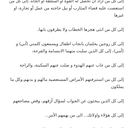
إلى كل من أراد ان تحصل له القوة او السلطة او الجاه، إلى كل من
استعصت عليه قضاء المئارب أو نيل حاجته من عمل أو تجارة، او
غيرها
إلى كل من انثى هجرها الخطاب ولا يطرقون بابها،
إلى كل زوجين يحلمان بانجاب اطفال ويسمعون كلمتي (أبي) و
(أمي)، إلى كل الذين سلبت منهما الابتسامة والفرحة،
إلى كل من غاب عنهم الهدوء و ضلت عنهم السكينة، والراحة
إلى كل من استنزفتهم الأمراض المستعصية مالهم و بدنهم،وكل ما
يملكون
إلى كل الذين يبحثون عن الجواب لسؤال أرَقهم، وقض مضاجعهم
إلى كل هؤلاء واولائك… الى من يهمهم الأمر…