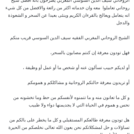
الروحاني سيف الدين السوسي المغربي يصرحون بانه افضل شيخ
روحاني تعاملوا معه وان خدماته اكثر من رائعة والافضل من كل شيء
انه يتعامل ويعالج بالقرءان الكريم وينئى بعيدا عن السحر و الشعوذة
والدجل
الشيخ الروحاني المغربي الفقيه سيف الدين السوسي قريب منكم
فهل تودون معرفة إن كنتم مصابون بالسحر،
أو لديكم حبيب تسألون عنه أو شخص ما أو عمل أو وظيفة ،
أو تريدون معرفة حالتكم الروحانية و مشاكلكم و همومكم
و كل ما تعانون منه و ما تتمنوه لأنفسكم من حظ وما تخشونه من
نحس و هموم في الحياة التي لا يجديمنها دواء ولا طبيب
هل تودون معرفة طالعكم المستقبلي و كل ما يخطر على بالكم من
تساؤلات و حل لمشكلاتكم نحن بعون الله تعالى نخلصكم من الحيرة