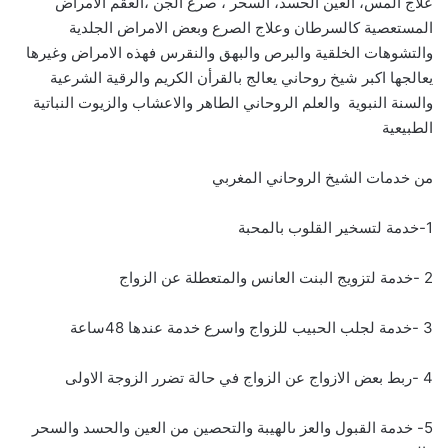
علاج المس، العين الحسد، السحر ، صرع الجن ،العقم الامراض
المستعصية كالسرطان وعلاج الصرع وبعض الامراض الجلدية
والتشوهات الخلقية والبرص والبهق والنقرس فهذه الامراض وغيرها
يعالجها اكبر شيخ روحاني يعالج بالقرأن الكريم والرقية الشرعية
والسنة النبوية والعلم الروحاني الطاهر والاعشاب والزيوت النباتية
الطبيعية
من خدمات الشيخ الروحاني المغربي
1-خدمة لتسخير القلوب بالمحبة
2 -خدمة لتزويج البنت العانس والمتعطلة عن الزواج
3 -خدمة لجلب الحبيب للزواج واسرع خدمة عندها 48ساعة
4 -ربط بعض الازواج عن الزواج في حالة تضرر الزوجة الاولى
5- خدمة القبول والعز ىالهيبة والتحصين من العين والحسد والسحر