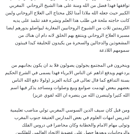
توافقها فهذا فضل من الله ومنة على هذا الشيخ الروحاني المغربي
الكبير حيث جعله الله ملاذا أمنا لكل محتاج الى العلاج الروحاني ولمن
كانت حاجته ملحة في طلب هذا العلم ونشره فقد تتلمذ على يديه
الكريمتين ثلات من الشيوخ الروحانيين المغاربة ليواصلو بدورهم ايضا
مسيرة العلاج الروحاني وينتفع بهم الخلق لانه دام ان هناك من
المشعوذين والدجالين والسحرة من يكيدون للخليقة كيدا فيبثون
سمومهم اللاذعة
وينخرون في المجتمع يجولون يصولون فلا بد ان يكون بجانبهم من
يردعهم ويدفع اذاهم عن الناس الابرياء فهذا يسمى في الشرع الحكيم
بسنة التدافع كما قال تعالى في كتابه العزيز (ولولا دفع الله الناس
بعضهم ببعض لهدمت صوامع وبيع وصلوات ومساجد يذكر فيها اسم
الله كثيرا ولينصرن الله من ينصره ان الله لقوي عزيز)
ومن قبل كان سيف الدين السوسي المغربي تولي مناصب تعليمية
لتدريس امهات العلوم في بعض المدارس العتيقة جنوب المغرب
وتولى مهام الامام والخطابة وكان محاضرا في دروس الفلك
والروحانيات وبعدها حصل على عضوية الاتحاد العالمي للفلكيين