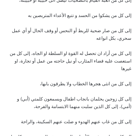
إلى كل من اتعبه القيام بالتضحيات ليصل الى حبيبه او حبيبته،
إلى كل من يشكوا من الحسد و تتبع الأعداء المتربصين به
إلى كل من صار ضحية للربط أو النحس أو وقف الحال أو أي عمل
سحري، بكل انواعه
إلى كل من أراد ان تحصل له القوة او السلطة او الجاه، إلى كل من
استعصت عليه قضاء المئارب أو نيل حاجته من عمل أو تجارة، او
غيرها
إلى كل من انثى هجرها الخطاب ولا يطرقون بابها،
إلى كل زوجين يحلمان بانجاب اطفال ويسمعون كلمتي (أبي) و
(أمي)، إلى كل الذين سلبت منهما الابتسامة والفرحة،
إلى كل من غاب عنهم الهدوء و ضلت عنهم السكينة، والراحة