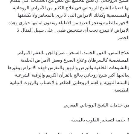
الشيخ الروحاني أن نعلن للجميع عن بعض من الخدمات التي يتقدم
بها فضيلة الشيخ الروحاني فى علاج الكثير من الأمراض الروحانية
والمستعصية وكذلك الامراض التي لا ترى بالمجاهر ولا تكشفها
الاجهزة الطبية وتعجز العديد من الاطباء ويقفون امامها حيارى وهذه
الامراض لا تندرج تحت أى تشخيص طبي . على سبيل المثال لا
الحصر
علاج المس، العين الحسد، السحر ، صرع الجن ،العقم الامراض
المستعصية كالسرطان وعلاج الصرع وبعض الامراض الجلدية
والتشوهات الخلقية والبرص والبهق والنقرس فهذه الامراض وغيرها
يعالجها اكبر شيخ روحاني يعالج بالقرأن الكريم والرقية الشرعية
والسنة النبوية والعلم الروحاني الطاهر والاعشاب والزيوت النباتية
الطبيعية
من خدمات الشيخ الروحاني المغربي
1-خدمة لتسخير القلوب بالمحبة