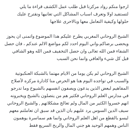
ارجوا منكم رواد مركزنا قبل طلب عمل الكشف قراءة ما يلي
لتستفيد اولا وتعرف اسباب المشاكل التي تعانيها ونقترح عليك
حلولها وكيفية التعامل معها وبالاحرى علاجها
الشيخ الروحاني المغربي يطرح عليكم هذا الموضوع واتمنى ان يحوز
ويحضى برضاكم،واني اليوم احدد لكم مواضع الالم عندكم ، فان حصل
الشفاء فمن الله تعالى وان حصل التخفيف فمن الله وهو الشافي
قبل كل شيء والعافي وانما نحن السبب
الشيخ الروحاني لم يكن يوما من الايام مهتما بالشبكة العنكبوتية
والسبب في تواجده اليوم هنا هو الحرص منا كادارة مركزه لأصلاح
المفاهيم لبعض الذين يدعون ويصفون انفسهم بالشيوخ وما تدرجو
في مدارس العلم الروحاني فكثير هم من يتصلون بالشيخ ويخبرونه
انهم خسروا الكثير من المال ولم تعالج مشكلاتهم , والشيخ الروحاني
سيف الدين السوس يرد عليهم بان الذين قد سبق ان تعاملتم معهم
ليسو بالقطع من اهل العلم الروحاني وانما هم سماسرة يوهمون
الناس وهمهم الوحيد هو جني المال والربح السريع فقط