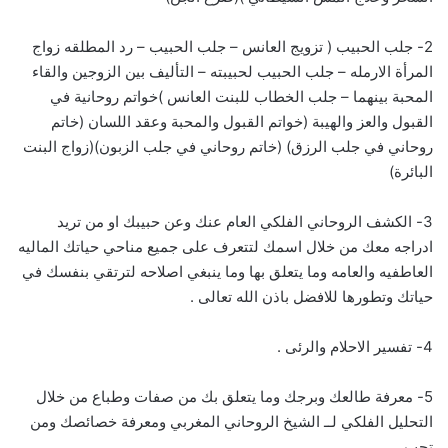
2- جلب الحبيب ( تزويج العانس – جلب الحبيب – رد المطلقه زواج
المرأة الارمله – جلب الحبيب لحبيبته – التأليف بين الزوجين والقاء
المحبة بينهما – جلب الخطاب للبنت العانس )خواتم روحانية في
القبول والعز والهيبة (خواتم القبول والمحبة وعقد اللسان (خاتم
روحاني في جلب الرزق) (خاتم روحاني في جلب الزبون)(زواج البنت
البائرة)
3- الكشف الروحاني الفلكي العام عنك وعن حبيبك او من تريد
ادراجه معك من خلال اسمك لتتعرف على جميع مناحي حياتك الماليه
العاطفيه والعامه وما يتعلق بها وما ينبغي اصلاحه لترتقي بنفسك في
حياتك وتطورها للافضل باذن الله تعالى .
4- تفسير الاحلام والرئى .
5- معرفة طالعك وبرجك وما يتعلق بك من صفات وطباع من خلال
التحليل الفلكي لــ الشيخ الروحاني المغربي ومعرفة خصائصك ومن
تحب