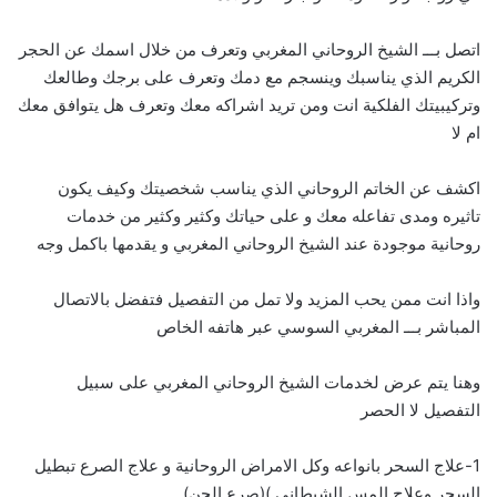
اتصل بـــ الشيخ الروحاني المغربي وتعرف من خلال اسمك عن الحجر
الكريم الذي يناسبك وينسجم مع دمك وتعرف على برجك وطالعك
وتركيبيتك الفلكية انت ومن تريد اشراكه معك وتعرف هل يتوافق معك
ام لا
اكشف عن الخاتم الروحاني الذي يناسب شخصيتك وكيف يكون
تاثيره ومدى تفاعله معك و على حياتك وكثير وكثير من خدمات
روحانية موجودة عند الشيخ الروحاني المغربي و يقدمها باكمل وجه
واذا انت ممن يحب المزيد ولا تمل من التفصيل فتفضل بالاتصال
المباشر بـــ
ا
لمغربي السوسي عبر هاتفه الخاص
وهنا يتم عرض لخدمات الشيخ الروحاني المغربي على سبيل
التفصيل لا الحصر
1-علاج السحر بانواعه وكل الامراض الروحانية و علاج الصرع تبطيل
السحر وعلاج المس الشيطاني )(صرع الجن)