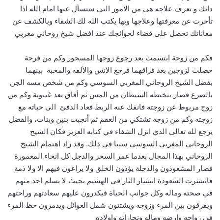
دائك و تعرف علاجه هي من الامور التي ستسأل عنها امام الله اذا
تأخرت عن معرفتها وعلاجها وبها يكتب الله لك الشفاء وبالكشف عن
معاناتك تحصل على قضاء لحوائجك عند افضل شيخ روحاني مغربي
فكم من زوجة ابتسمت بعد رجوع زوجها المسحور وكم من فرحة
حصلت لزوجين بعد فراقهما فرجع الانس والألفة والمحبة بينهما
بفضل الشيخ الروحاني المغربي السوسي وكم من شخص مسه الجن
بالصرع فصار يتخبطه الشيطان من المس ثم أفاق بعد غيبوبة وكم من
زوج مربوط عن زوجته فانفك عنه الربط فعاد الدفئ الى حياته مع
زوجته وكم من زوجة تشتكي من العقم ثم أنجبت بنين وبنات، والفضل
يرجع لله تعالى الذي انزل الشفاء في كتابه العزيز فكان الشيخ
الروحاني المغربي السوسي سببا في ذلك. وقد زاد اهتمام الشيخ
الروحاني بهذا المجال بعدما غمر السحر والدجل كل انحاء المعمورة
فصار المشعوذون والدجلة يؤذون الخلق ولا يراعون فيهم الا ولا ذمة
فانتشرت الشعوذة انتشار النار في الهشيم بحيث لا يسلم احد منهم
في صحته وماله وكل جوانب الحياة فيكدرون عليهم سعادتهم وراحتهم
ويفرقون بين المرء وزوجه ويشتتون شمل العوائل ويدمرون حظ المرء
في زواجه وارضه وماله وتجاراته واولاده