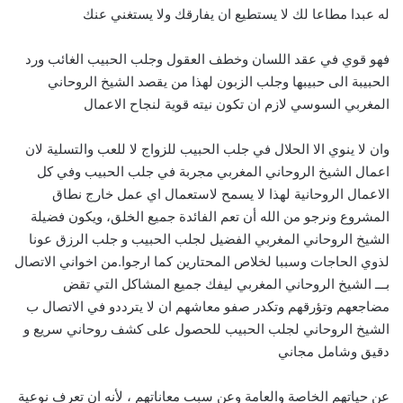
له عبدا مطاعا لك لا يستطيع ان يفارقك ولا يستغني عنك
فهو قوي في عقد اللسان وخطف العقول وجلب الحبيب الغائب ورد
الحبيبة الى حبيبها وجلب الزبون لهذا من يقصد الشيخ الروحاني
المغربي السوسي لازم ان تكون نيته قوية لنجاح الاعمال
وان لا ينوي الا الحلال في جلب الحبيب للزواج لا للعب والتسلية لان
اعمال الشيخ الروحاني المغربي مجربة في جلب الحبيب وفي كل
الاعمال الروحانية لهذا لا يسمح لاستعمال اي عمل خارج نطاق
المشروع ونرجو من الله أن تعم الفائدة جميع الخلق، ويكون فضيلة
الشيخ الروحاني المغربي الفضيل لجلب الحبيب و جلب الرزق عونا
لذوي الحاجات وسببا لخلاص المحتارين كما ارجوا.من اخواني الاتصال
بـــ الشيخ الروحاني المغربي ليفك جميع المشاكل التي تقض
مضاجعهم وتؤرقهم وتكدر صفو معاشهم ان لا يترددو في الاتصال ب
الشيخ الروحاني لجلب الحبيب للحصول على كشف روحاني سريع و
دقيق وشامل مجاني
عن حياتهم الخاصة والعامة وعن سبب معاناتهم ، لأنه ان تعرف نوعية