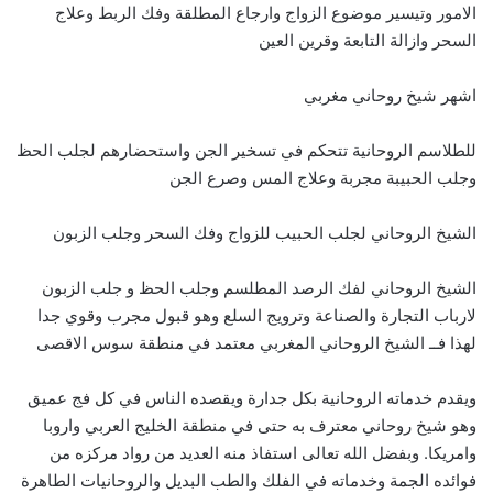
الامور وتيسير موضوع الزواج وارجاع المطلقة وفك الربط وعلاج
السحر وازالة التابعة وقرين العين
اشهر شيخ روحاني مغربي
للطلاسم الروحانية تتحكم في تسخير الجن واستحضارهم لجلب الحظ
وجلب الحبيبة مجربة وعلاج المس وصرع الجن
الشيخ الروحاني لجلب الحبيب للزواج وفك السحر وجلب الزبون
الشيخ الروحاني لفك الرصد المطلسم وجلب الحظ و جلب الزبون
لارباب التجارة والصناعة وترويج السلع وهو قبول مجرب وقوي جدا
لهذا فــ الشيخ الروحاني المغربي معتمد في منطقة سوس الاقصى
ويقدم خدماته الروحانية بكل جدارة ويقصده الناس في كل فج عميق
وهو شيخ روحاني معترف به حتى في منطقة الخليج العربي واروبا
وامريكا. وبفضل الله تعالى استفاذ منه العديد من رواد مركزه من
فوائده الجمة وخدماته في الفلك والطب البديل والروحانيات الطاهرة