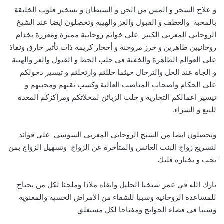
و علاج السحر و المس من الجن و الشيطان و تسخير قلوب الخليقة
بالمحبة والعطف و القبول والعز والهيبة وتحصلون ايضا عند الشيخ
الروحاني المغربي الكبير على خواتم روحانية مميزة ومعززة بخدام
روحانيين طاهرين و خرز مروحنة و أحجار كريمة ذات تأثير خارق ونفاذ
على العوالم الظاهرة والخفية في جلب الحظ و القبول والعز والهيبة
و الجاه عند الحل والترحال حيثما حللتم وارتحلتم و تيسير دخولكم
على الحكام واصحاب المناصب العالية وكسب ثقتهم ومحبتهم و
تيسير اعمالكم التجارية و جلب الزبائن لمحلاتكم ومراكزكم المعدة
للبيع و الشراء.
وتحصلون ايضا من الشيخ الروحاني المغربي السوسي على فوائد
لتسريع زواج البنت العانس والمتأخرة عن الزواج وتسهيل الزواج بمن
تحب و يختاره قلبك
بارك الله في عمر شيخنا الجليل وابقاه ملاذا وملجئا لكل من يحتاج
للمساعدة الروحانية وسببا للشفاء من الامراض الحسية والمعنوية
وسببا في قضاء الحوائج ومفتاحا لكل مستغلق