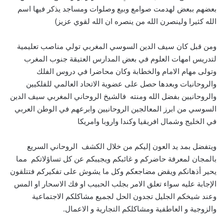
بعضهم ببعض لهدمت صوامع وبيع وصلوات ومساجد يذكر فيها اسم
الله كثيرا ولينصرن الله من ينصره ان الله لقوي عزيز)
ومن قبل كان سيف الدين السوسي المغربي تولي مناصب تعليمية
لتدريس امهات العلوم في بعض المدارس العتيقة جنوب المغرب
وتولى مهام الامام والخطابة وكان محاضرا في دروس الفلك
والروحانيات وبعدها حصل على عضوية الاتحاد العالمي للفلكيين
والروحانيين بفضل الله ومنته فالشيخ الروحاني المغربي سيف الدين
السوسي من ابرز المعالجين الروحانيين وابرعهم في الوطن العربي
في الخليج وشمال افريقيا وكندا واروبا وامريكا
ويتفضل بمد يد العون إليكم من خلال الكشف الروحاني السريع
بالمجان لمعرفة حاضركم و غائبكم ويجيبكم عن كل تساؤلاتكم مما
يحير أذهانكم ويقض مضاجعكم وكل ما يشوش على تفكيركم فتتلقون
الإجابة عليه سواء تعلق الامر بجلب الحبيب او فك الاسحار او المس
وعند شيخكم الجليل تجدون الحل لجميع مشاكلكم الاجتماعية
والزوجية و العاطفية ومشاكلكم التجارية و الاعمال.