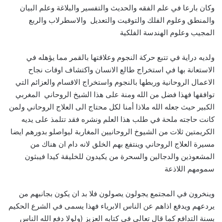
وكان بارعا في علم الفقه والحديث والتفسير والبلاغة وعلم البيان
والمنطق وعلوم الفلك والتوقيت والتعديل والاسطرلاب والربع
المجيب وعلوم الهندسة الفلكية
ولديه دراية في تتبع حركة النجوم وعلاقتها بالقمر مما يؤهله في
الاستعانة بها في استخراج طالع الانسان واكتشاف اوقات نجاح
الاعمال الروحانية وربطها بالنجوم واستخراج الاقسام والعزائم التي
توافقها فهذا فضل من الله ومنة على هذا الشيخ الروحاني المغربي
الكبير حيث جعله الله ملاذا أمنا لكل محتاج الى العلاج الروحاني ولمن
كانت حاجته ملحة في طلب هذا العلم ونشره فقد تتلمذ على يديه
الكريمتين ثلات من الشيوخ الروحانيين المغاربة ليواصلو بدورهم ايضا
مسيرة العلاج الروحاني وينتفع بهم الخلق لانه دام ان هناك من
المشعوذين والدجالين والسحرة من يكيدون للخليقة كيدا فيبثون
سمومهم اللاذعة
وينخرون في المجتمع يجولون يصولون فلا بد ان يكون بجانبهم من
يردعهم ويدفع اذاهم عن الناس الابرياء فهذا يسمى في الشرع الحكيم
بسنة التدافع كما قال تعالى في كتابه العزيز (ولولا دفع الله الناس