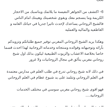
6- اكتشف من الجواهر النفيسة ما يلائمك ويناسبك من الاحجار
الكريمة وما ينسجم معك ويقوي شخصيتك وهيبتك امام الناس
فالشيخ الروحاني يساعدك لإحدث تاثيرا جدريا في حياتك العامه و
العاطفيه والماليه والعمليه
وهكذا يريد الشيخ الروحاني المغربي توفير جميع طلباتكم وتزويدكم
بآرائه وتوجيهاته وفوائده ومنتجاته وخدماته الروحانية لهذا احدث قسما
خاصا بخلاصة الاعشاب والزيوت الطبيعية ليكون بذلك اول شيخ
روحاني مغربي يتألق في مجال الروحانيات ولا غرور
في ذلك لانه شيخ روحاني تدرج في طلب العلم في مدارس معتمدة
في العلم الروحاني وتتلمذ على يد شيوخ عظام في العلم الروحاني
فهو اقوى شيخ روحاني مغربي سوسي في مختلف الخدمات
الروحانية…..