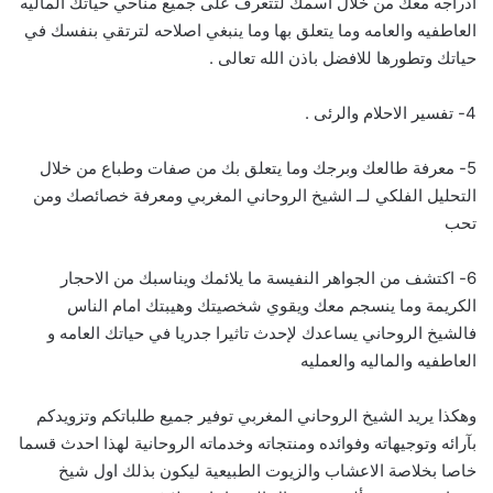
ادراجه معك من خلال اسمك لتتعرف على جميع مناحي حياتك الماليه
العاطفيه والعامه وما يتعلق بها وما ينبغي اصلاحه لترتقي بنفسك في
حياتك وتطورها للافضل باذن الله تعالى .
4- تفسير الاحلام والرئى .
5- معرفة طالعك وبرجك وما يتعلق بك من صفات وطباع من خلال
التحليل الفلكي لــ الشيخ الروحاني المغربي ومعرفة خصائصك ومن
تحب
6- اكتشف من الجواهر النفيسة ما يلائمك ويناسبك من الاحجار
الكريمة وما ينسجم معك ويقوي شخصيتك وهيبتك امام الناس
فالشيخ الروحاني يساعدك لإحدث تاثيرا جدريا في حياتك العامه و
العاطفيه والماليه والعمليه
وهكذا يريد الشيخ الروحاني المغربي توفير جميع طلباتكم وتزويدكم
بآرائه وتوجيهاته وفوائده ومنتجاته وخدماته الروحانية لهذا احدث قسما
خاصا بخلاصة الاعشاب والزيوت الطبيعية ليكون بذلك اول شيخ