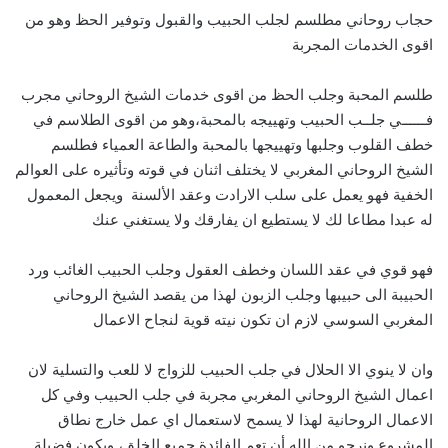
حجاب روحاني مطلسم لجلب الحبيب والقبول وتوفير الحظ وهو من
اقوى الخدمات المجربة
طلسم المحبة وجلب الحظ من اقوى خدمات الشيخ الروحاني مجرب
فــــــي جلــب الحبيب وتهييجه بالمحبة،وهو من اقوى الطلاسم في
خطف القلوب وجلبها وتهييجها بالمحبة والطاعة العمياء فطلسم
الشيخ الروحاني المغربي لا يختلف اثنان في قوته وتأثيره على العوالم
الخفية فهو يعمل على سلب الارادت وعقد الألسنة ويجعل المعمول
له عبدا مطاعا لك لا يستطيع ان يفارقك ولا يستغني عنك
فهو قوي في عقد اللسان وخطف العقول وجلب الحبيب الغائب ورد
الحبيبة الى حبيبها وجلب الزبون لهذا من يقصد الشيخ الروحاني
المغربي السوسي لازم ان تكون نيته قوية لنجاح الاعمال
وان لا ينوي الا الحلال في جلب الحبيب للزواج لا للعب والتسلية لان
اعمال الشيخ الروحاني المغربي مجربة في جلب الحبيب وفي كل
الاعمال الروحانية لهذا لا يسمح لاستعمال اي عمل خارج نطاق
المشروع ونرجو من الله أن تعم الفائدة جميع الخلق، ويكون فضيلة