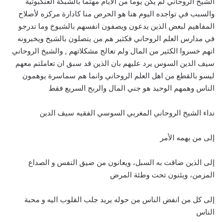
الشيخ الروحاني لم يكن يوما من الايام مهتما بالشبكة العنكبوتية
والسبب في تواجده اليوم هنا هو الحرص منا كادارة مركزه لأصلاح
المفاهيم لبعض الذين يدعون ويصفون انفسهم بالشيوخ وما تدرجو
في مدارس العلم الروحاني فكثير هم من يتصلون بالشيخ ويخبرونه
انهم خسروا الكثير من المال ولم تعالج مشكلاتهم , والشيخ الروحاني
سيف الدين السوس يرد عليهم بان الذين قد سبق ان تعاملتم معهم
ليسو بالقطع من اهل العلم الروحاني وانما هم سماسرة يوهمون
الناس وهمهم الوحيد هو جني المال والربح السريع فقط
نداء الشيخ الروحاني المغربي السوسي الفقيه سيف الدين
إلى من يهمه الأمر
إلى الذين ضاقت به السبل، ويعانون من ضيق النفس و الصداع
المزمن، ويئنون تحت وطئة المرض
إلى كل من انفض الناس من حوله يريد جلب القلوب اليه و محبة
الناس