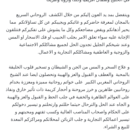
ويتفضل بمد يد العون إليكم من خلال الكشف الروحاني السريع
بالمجان لمعرفة حاضركم و غائبكم ويجيبكم عن كل تساؤلاتكم مما
يحير أذهانكم ويقض مضاجعكم وكل ما يشوش على تفكيركم فتتلقون
الإجابة عليه سواء تعلق الامر بجلب الحبيب او فك الاسحار او المس
وعند شيخكم الجليل تجدون الحل لجميع مشاكلكم الاجتماعية
والزوجية و العاطفية ومشاكلكم التجارية و الاعمال.
و علاج السحر و المس من الجن و الشيطان و تسخير قلوب الخليقة
بالمحبة والعطف و القبول والعز والهيبة وتحصلون ايضا عند الشيخ
الروحاني المغربي الكبير على خواتم روحانية مميزة ومعززة بخدام
روحانيين طاهرين و خرز مروحنة و أحجار كريمة ذات تأثير خارق ونفاذ
على العوالم الظاهرة والخفية في جلب الحظ و القبول والعز والهيبة
و الجاه عند الحل والترحال حيثما حللتم وارتحلتم و تيسير دخولكم
على الحكام واصحاب المناصب العالية وكسب ثقتهم ومحبتهم و
تيسير اعمالكم التجارية و جلب الزبائن لمحلاتكم ومراكزكم المعدة
للبيع و الشراء.