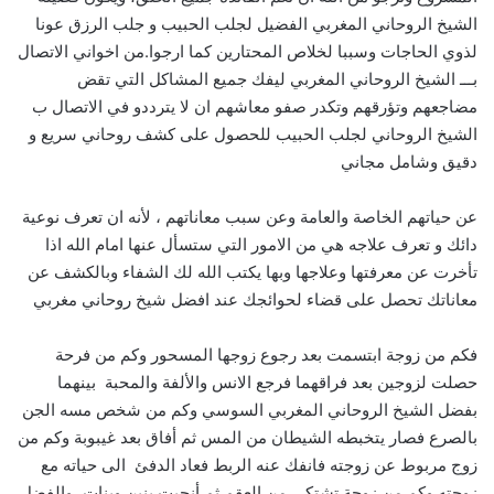
الشيخ الروحاني المغربي الفضيل لجلب الحبيب و جلب الرزق عونا
لذوي الحاجات وسببا لخلاص المحتارين كما ارجوا.من اخواني الاتصال
بـــ الشيخ الروحاني المغربي ليفك جميع المشاكل التي تقض
مضاجعهم وتؤرقهم وتكدر صفو معاشهم ان لا يترددو في الاتصال ب
الشيخ الروحاني لجلب الحبيب للحصول على كشف روحاني سريع و
دقيق وشامل مجاني
عن حياتهم الخاصة والعامة وعن سبب معاناتهم ، لأنه ان تعرف نوعية
دائك و تعرف علاجه هي من الامور التي ستسأل عنها امام الله اذا
تأخرت عن معرفتها وعلاجها وبها يكتب الله لك الشفاء وبالكشف عن
معاناتك تحصل على قضاء لحوائجك عند افضل شيخ روحاني مغربي
فكم من زوجة ابتسمت بعد رجوع زوجها المسحور وكم من فرحة
حصلت لزوجين بعد فراقهما فرجع الانس والألفة والمحبة بينهما
بفضل الشيخ الروحاني المغربي السوسي وكم من شخص مسه الجن
بالصرع فصار يتخبطه الشيطان من المس ثم أفاق بعد غيبوبة وكم من
زوج مربوط عن زوجته فانفك عنه الربط فعاد الدفئ الى حياته مع
زوجته وكم من زوجة تشتكي من العقم ثم أنجبت بنين وبنات، والفضل