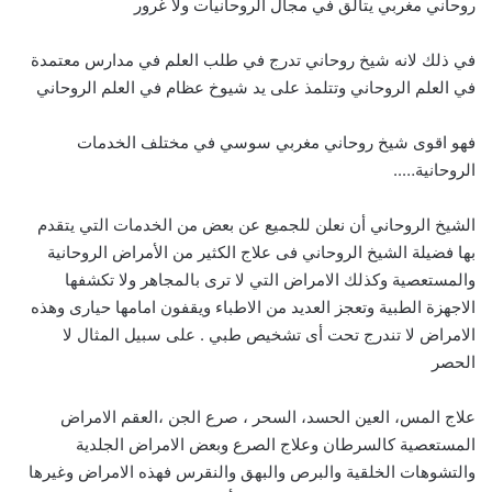
روحاني مغربي يتألق في مجال الروحانيات ولا غرور
في ذلك لانه شيخ روحاني تدرج في طلب العلم في مدارس معتمدة
في العلم الروحاني وتتلمذ على يد شيوخ عظام في العلم الروحاني
فهو اقوى شيخ روحاني مغربي سوسي في مختلف الخدمات
الروحانية…..
الشيخ الروحاني أن نعلن للجميع عن بعض من الخدمات التي يتقدم
بها فضيلة الشيخ الروحاني فى علاج الكثير من الأمراض الروحانية
والمستعصية وكذلك الامراض التي لا ترى بالمجاهر ولا تكشفها
الاجهزة الطبية وتعجز العديد من الاطباء ويقفون امامها حيارى وهذه
الامراض لا تندرج تحت أى تشخيص طبي . على سبيل المثال لا
الحصر
علاج المس، العين الحسد، السحر ، صرع الجن ،العقم الامراض
المستعصية كالسرطان وعلاج الصرع وبعض الامراض الجلدية
والتشوهات الخلقية والبرص والبهق والنقرس فهذه الامراض وغيرها