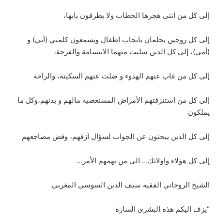
إلى كل من انثى هجرها الخطاب ولا يطرقون بابها،
إلى كل زوجين يحلمان بانجاب اطفال ويسمعون كلمتي (أبي) و
(أمي)، إلى كل الذين سلبت منهما الابتسامة والفرحة،
إلى كل من غاب عنهم الهدوء و ضلت عنهم السكينة، والراحة
إلى كل من استنزفتهم الأمراض المستعصية مالهم و بدنهم،وكل ما
يملكون
إلى كل الذين يبحثون عن الجواب لسؤال أرَقهم، وقض مضاجعهم
إلى كل هؤلاء واولائك… الى من يهمهم الأمر…
الشيخ الروحاني الفقيه سيف الدين السوسي المغربي
“يزف اليكم هذه البشرى السارة