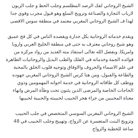
الشيخ الروحاني لفك الرصد المطلسم وجلب الحظ و جلب الزبون
لارباب التجارة والصناعة وترويج السلع وهو قبول مجرب وقوي جدا
لهذا فــ الشيخ الروحاني المغربي معتمد في منطقة سوس الاقصى
ويقدم خدماته الروحانية بكل جدارة ويقصده الناس في كل فج عميق
وهو شيخ روحاني معترف به حتى في منطقة الخليج العربي واروبا
وامريكا. وبفضل الله تعالى استفاذ منه العديد من رواد مركزه من
فوائده الجمة وخدماته في الفلك والطب البديل والروحانيات الطاهرة
في علم الاسماء والحروف والاوفاق وتوجيه قلوب الخلق بالمحبة
والطاعة والقبول، ومن هنا كرس الشيخ الروحاني المغربي جهوده
ووظف كل طاقاته الروحانية في خدمة اخوانه المهمومين وذوي
الحاجات الخاصة والمرضى الذين يئنون تحت وطأة المرض وانهاء
معناة المحبيبن من جراء هجر الحبيب لحبيبته والحبيبة لحبيبها
الشيخ الروحاني المغربي السوسي المتخصص في جلب الحبيب
وتزويج البنت المتعسرة عن الزواج، وتهييج وجلب الحبيب في 48
ساعة للخطبة والزواج