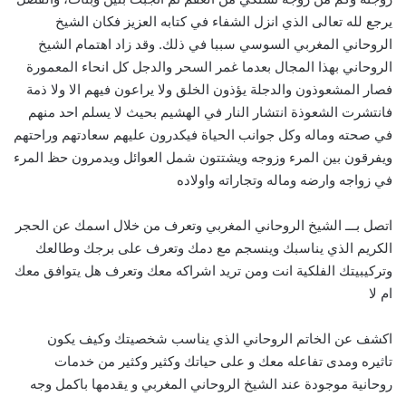
يرجع لله تعالى الذي انزل الشفاء في كتابه العزيز فكان الشيخ
الروحاني المغربي السوسي سببا في ذلك. وقد زاد اهتمام الشيخ
الروحاني بهذا المجال بعدما غمر السحر والدجل كل انحاء المعمورة
فصار المشعوذون والدجلة يؤذون الخلق ولا يراعون فيهم الا ولا ذمة
فانتشرت الشعوذة انتشار النار في الهشيم بحيث لا يسلم احد منهم
في صحته وماله وكل جوانب الحياة فيكدرون عليهم سعادتهم وراحتهم
ويفرقون بين المرء وزوجه ويشتتون شمل العوائل ويدمرون حظ المرء
في زواجه وارضه وماله وتجاراته واولاده
اتصل بـــ الشيخ الروحاني المغربي وتعرف من خلال اسمك عن الحجر
الكريم الذي يناسبك وينسجم مع دمك وتعرف على برجك وطالعك
وتركيبيتك الفلكية انت ومن تريد اشراكه معك وتعرف هل يتوافق معك
ام لا
اكشف عن الخاتم الروحاني الذي يناسب شخصيتك وكيف يكون
تاثيره ومدى تفاعله معك و على حياتك وكثير وكثير من خدمات
روحانية موجودة عند الشيخ الروحاني المغربي و يقدمها باكمل وجه