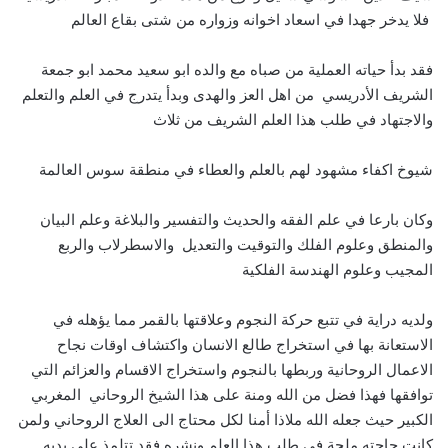
فلا يدخر جهدا في اسعاد اخوانه وزواره من شتى بقاع العالم
فقد بدأ حياته العملية من صباه مع والده ابو سعيد محمد ابو جمعة
الشريف الأدريسي من اهل العز والهدى وبدأ يتدرج في العلم والتعلم
والاجتهاد في طلب هذا العلم الشريف من ثلاث
شيوخ اكفاء مشهود لهم بالعلم والعطاء في منطقة سوس العالمة
وكان بارعا في علم الفقه والحديث والتفسير والبلاغة وعلم البيان
والمنطق وعلوم الفلك والتوقيت والتعديل والاسطرلاب والربع
المجيب وعلوم الهندسة الفلكية
ولديه دراية في تتبع حركة النجوم وعلاقتها بالقمر مما يؤهله في
الاستعانة بها في استخراج طالع الانسان واكتشاف اوقات نجاح
الاعمال الروحانية وربطها بالنجوم واستخراج الاقسام والعزائم التي
توافقها فهذا فضل من الله ومنة على هذا الشيخ الروحاني المغربي
الكبير حيث جعله الله ملاذا أمنا لكل محتاج الى العلاج الروحاني ولمن
كانت حاجته ملحة في طلب هذا العلم ونشره فقد تتلمذ على يديه