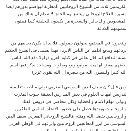
الكريمتين ثلات من الشيوخ الروحانيين المغاربة ليواصلو بدورهم ايضا
مسيرة العلاج الروحاني وينتفع بهم الخلق لانه دام ان هناك من
المشعوذين والدجالين والسحرة من يكيدون للخليقة كيدا فيبثون
سمومهم اللاذعة
وينخرون في المجتمع يجولون يصولون فلا بد ان يكون بجانبهم من
يردعهم ويدفع اذاهم عن الناس الابرياء فهذا يسمى في الشرع الحكيم
بسنة التدافع كما قال تعالى في كتابه العزيز (ولولا دفع الله الناس
بعضهم ببعض لهدمت صوامع وبيع وصلوات ومساجد يذكر فيها اسم
الله كثيرا ولينصرن الله من ينصره ان الله لقوي عزيز)
ومن قبل كان سيف الدين السوسي المغربي تولي مناصب تعليمية
لتدريس امهات العلوم في بعض المدارس العتيقة جنوب المغرب
وتولى مهام الامام والخطابة وكان محاضرا في دروس الفلك
والروحانيات وبعدها حصل على عضوية الاتحاد العالمي للفلكيين
والروحانيين بفضل الله ومنته فالشيخ الروحاني المغربي سيف الدين
السوسي من ابرز المعالجين الروحانيين وابرعهم في الوطن العربي
في الخليج وشمال افريقيا وكندا واروبا وامريكا