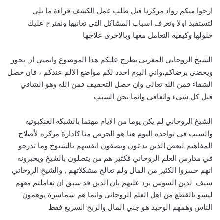
ارجوا منكم رواد مركزنا قبل طلب عمل الكشف قراءة ما يلي
لتستفيد اولا وتعرف اسباب المشاكل التي تعانيها ونقترح عليك
حلولها وكيفية التعامل معها وبالاحرى علاجها
الشيخ الروحاني المغربي يطرح عليكم هذا الموضوع واتمنى ان يحوز
ويحضى برضاكم،واني اليوم احدد لكم مواضع الالم عندكم ، فان حصل
الشفاء فمن الله تعالى وان حصل التخفيف فمن الله وهو الشافي
قبل كل شيء والعافي وانما نحن السبب
الشيخ الروحاني لم يكن يوما من الايام مهتما بالشبكة العنكبوتية
والسبب في تواجده اليوم هنا هو الحرص منا كادارة مركزه لأصلاح
المفاهيم لبعض الذين يدعون ويصفون انفسهم بالشيوخ وما تدرجو
في مدارس العلم الروحاني فكثير هم من يتصلون بالشيخ ويخبرونه
انهم خسروا الكثير من المال ولم تعالج مشكلاتهم , والشيخ الروحاني
سيف الدين السوس يرد عليهم بان الذين قد سبق ان تعاملتم معهم
ليسو بالقطع من اهل العلم الروحاني وانما هم سماسرة يوهمون
الناس وهمهم الوحيد هو جني المال والربح السريع فقط