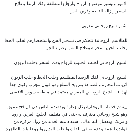
الامور وتيسير موضوع الزواج وارجاع المطلقة وفك الربط وعلاج
السحر وازالة التابعة وقرين العين
اشهر شيخ روحاني مغربي
للطلاسم الروحانية تتحكم في تسخير الجن واستحضارهم لجلب الحظ
وجلب الحبيبة مجربة وعلاج المس وصرع الجن
الشيخ الروحاني لجلب الحبيب للزواج وفك السحر وجلب الزبون
الشيخ الروحاني لفك الرصد المطلسم وجلب الحظ و جلب الزبون
لارباب التجارة والصناعة وترويج السلع وهو قبول مجرب وقوي جدا
لهذا فــ الشيخ الروحاني المغربي معتمد في منطقة سوس الاقصى
ويقدم خدماته الروحانية بكل جدارة ويقصده الناس في كل فج عميق
وهو شيخ روحاني معترف به حتى في منطقة الخليج العربي واروبا
وامريكا. وبفضل الله تعالى استفاذ منه العديد من رواد مركزه من
فوائده الجمة وخدماته في الفلك والطب البديل والروحانيات الطاهرة