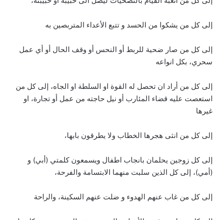
إلى كل من اتعبه القيام بالتضحيات ليصل الى حبيبه او حبيبته،
إلى كل من يشكوا من الحسد و تتبع الأعداء المتربصين به
إلى كل من صار ضحية للربط أو النحس أو وقف الحال أو أي عمل
سحري، بكل انواعه
إلى كل من أراد ان تحصل له القوة او السلطة او الجاه، إلى كل من
استعصت عليه قضاء المئارب أو نيل حاجته من عمل أو تجارة، او
غيرها
إلى كل من انثى هجرها الخطاب ولا يطرقون بابها،
إلى كل زوجين يحلمان بانجاب اطفال ويسمعون كلمتي (أبي) و
(أمي)، إلى كل الذين سلبت منهما الابتسامة والفرحة،
إلى كل من غاب عنهم الهدوء و ضلت عنهم السكينة، والراحة