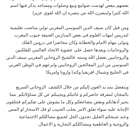
بعضهم ببعض لهدمت صوامع وبيع وصلوات ومساجد يذكر فيها اسم
الله كثيرا ولينصرن الله من ينصره ان الله لقوي عزيز)
ومن قبل كان سيف الدين السوسي المغربي تولي مناصب تعليمية
لتدريس امهات العلوم في بعض المدارس العتيقة جنوب المغرب
وتولى مهام الامام والخطابة وكان محاضرا في دروس الفلك
والروحانيات وبعدها حصل على عضوية الاتحاد العالمي للفلكيين
والروحانيين بفضل الله ومنته فالشيخ الروحاني المغربي سيف الدين
السوسي من ابرز المعالجين الروحانيين وابرعهم في الوطن العربي
في الخليج وشمال افريقيا وكندا واروبا وامريكا
ويتفضل بمد يد العون إليكم من خلال الكشف الروحاني السريع
بالمجان لمعرفة حاضركم و غائبكم ويجيبكم عن كل تساؤلاتكم مما
يحير أذهانكم ويقض مضاجعكم وكل ما يشوش على تفكيركم فتتلقون
الإجابة عليه سواء تعلق الامر بجلب الحبيب او فك الاسحار او المس
وعند شيخكم الجليل تجدون الحل لجميع مشاكلكم الاجتماعية
والزوجية و العاطفية ومشاكلكم التجارية و الاعمال.