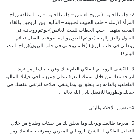
2- جلب الحبيب ( تزويج العانس – جلب الحبيب – رد المطلقه زواج
المرأة الارمله – جلب الحبيب لحبيبته – التأليف بين الزوجين والقاء
المحبة بينهما – جلب الخطاب للبنت العانس )خواتم روحانية في
القبول والعز والهيبة (خواتم القبول والمحبة وعقد اللسان (خاتم
روحاني في جلب الرزق) (خاتم روحاني في جلب الزبون)(زواج البنت
البائرة)
3- الكشف الروحاني الفلكي العام عنك وعن حبيبك او من تريد
ادراجه معك من خلال اسمك لتتعرف على جميع مناحي حياتك الماليه
العاطفيه والعامه وما يتعلق بها وما ينبغي اصلاحه لترتقي بنفسك في
حياتك وتطورها للافضل باذن الله تعالى .
4- تفسير الاحلام والرئى .
5- معرفة طالعك وبرجك وما يتعلق بك من صفات وطباع من خلال
التحليل الفلكي لــ الشيخ الروحاني المغربي ومعرفة خصائصك ومن
تحب