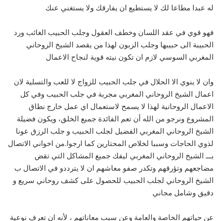
له عبدا مطاعا لك لا يستطيع ان يفارقك ولا يستغني عنك
فهو قوي في عقد اللسان وخطف العقول وجلب الحبيب الغائب ورد
الحبيبة الى حبيبها وجلب الزبون لهذا من يقصد الشيخ الروحاني
المغربي السوسي لازم ان تكون نيته قوية لنجاح الاعمال
وان لا ينوي الا الحلال في جلب الحبيب للزواج لا للعب والتسلية لان
اعمال الشيخ الروحاني المغربي مجربة في جلب الحبيب وفي كل
الاعمال الروحانية لهذا لا يسمح لاستعمال اي عمل خارج نطاق
المشروع ونرجو من الله أن تعم الفائدة جميع الخلق، ويكون فضيلة
الشيخ الروحاني المغربي الفضيل لجلب الحبيب و جلب الرزق عونا
لذوي الحاجات وسببا لخلاص المحتارين كما ارجوا.من اخواني الاتصال
بـــ الشيخ الروحاني المغربي ليفك جميع المشاكل التي تقض
مضاجعهم وتؤرقهم وتكدر صفو معاشهم ان لا يترددو في الاتصال ب
الشيخ الروحاني لجلب الحبيب للحصول على كشف روحاني سريع و
دقيق وشامل مجاني
عن حياتهم الخاصة والعامة وعن سبب معاناتهم ، لأنه ان تعرف نوعية