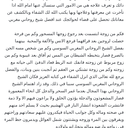
دائك و تعرف علاجه هي من الامور التي ستسأل عنها امام الله اذا
تأخرت عن معرفتها وعلاجها وبها يكتب الله لك الشفاء وبالكشف عن
معاناتك تحصل على قضاء لحوائجك عند افضل شيخ روحاني مغربي
فكم من زوجة ابتسمت بعد رجوع زوجها المسحور وكم من فرحة
حصلت لزوجين بعد فراقهما فرجع الانس والألفة والمحبة بينهما
بفضل الشيخ الروحاني المغربي السوسي وكم من شخص مسه الجن
بالصرع فصار يتخبطه الشيطان من المس ثم أفاق بعد غيبوبة وكم من
زوج مربوط عن زوجته فانفك عنه الربط فعاد الدفئ الى حياته مع
زوجته وكم من زوجة تشتكي من العقم ثم أنجبت بنين وبنات، والفضل
يرجع لله تعالى الذي انزل الشفاء في كتابه العزيز فكان الشيخ
الروحاني المغربي السوسي سببا في ذلك. وقد زاد اهتمام الشيخ
الروحاني بهذا المجال بعدما غمر السحر والدجل كل انحاء المعمورة
فصار المشعوذون والدجلة يؤذون الخلق ولا يراعون فيهم الا ولا ذمة
فانتشرت الشعوذة انتشار النار في الهشيم بحيث لا يسلم احد منهم
في صحته وماله وكل جوانب الحياة فيكدرون عليهم سعادتهم وراحتهم
ويفرقون بين المرء وزوجه ويشتتون شمل العوائل ويدمرون حظ المرء
في زواجه وارضه وماله وتجاراته واولاده