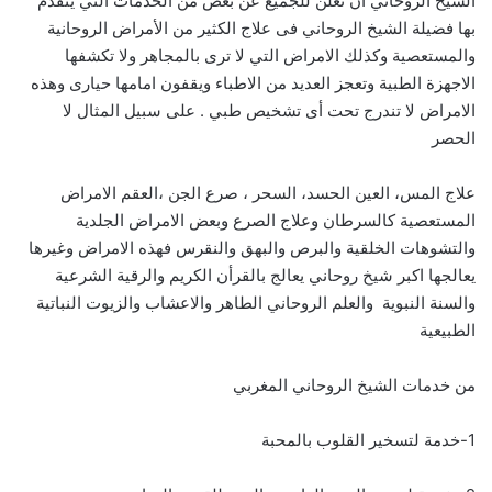
الشيخ الروحاني أن نعلن للجميع عن بعض من الخدمات التي يتقدم
بها فضيلة الشيخ الروحاني فى علاج الكثير من الأمراض الروحانية
والمستعصية وكذلك الامراض التي لا ترى بالمجاهر ولا تكشفها
الاجهزة الطبية وتعجز العديد من الاطباء ويقفون امامها حيارى وهذه
الامراض لا تندرج تحت أى تشخيص طبي . على سبيل المثال لا
الحصر
علاج المس، العين الحسد، السحر ، صرع الجن ،العقم الامراض
المستعصية كالسرطان وعلاج الصرع وبعض الامراض الجلدية
والتشوهات الخلقية والبرص والبهق والنقرس فهذه الامراض وغيرها
يعالجها اكبر شيخ روحاني يعالج بالقرأن الكريم والرقية الشرعية
والسنة النبوية والعلم الروحاني الطاهر والاعشاب والزيوت النباتية
الطبيعية
من خدمات الشيخ الروحاني المغربي
1-خدمة لتسخير القلوب بالمحبة