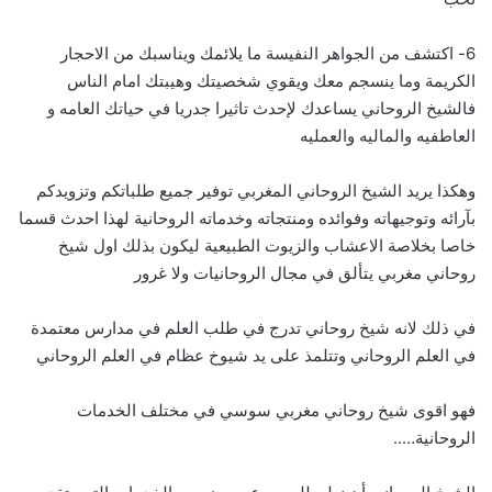
6- اكتشف من الجواهر النفيسة ما يلائمك ويناسبك من الاحجار
الكريمة وما ينسجم معك ويقوي شخصيتك وهيبتك امام الناس
فالشيخ الروحاني يساعدك لإحدث تاثيرا جدريا في حياتك العامه و
العاطفيه والماليه والعمليه
وهكذا يريد الشيخ الروحاني المغربي توفير جميع طلباتكم وتزويدكم
بآرائه وتوجيهاته وفوائده ومنتجاته وخدماته الروحانية لهذا احدث قسما
خاصا بخلاصة الاعشاب والزيوت الطبيعية ليكون بذلك اول شيخ
روحاني مغربي يتألق في مجال الروحانيات ولا غرور
في ذلك لانه شيخ روحاني تدرج في طلب العلم في مدارس معتمدة
في العلم الروحاني وتتلمذ على يد شيوخ عظام في العلم الروحاني
فهو اقوى شيخ روحاني مغربي سوسي في مختلف الخدمات
الروحانية…..