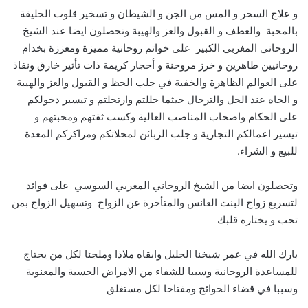
و علاج السحر و المس من الجن و الشيطان و تسخير قلوب الخليقة
بالمحبة والعطف و القبول والعز والهيبة وتحصلون ايضا عند الشيخ
الروحاني المغربي الكبير على خواتم روحانية مميزة ومعززة بخدام
روحانيين طاهرين و خرز مروحنة و أحجار كريمة ذات تأثير خارق ونفاذ
على العوالم الظاهرة والخفية في جلب الحظ و القبول والعز والهيبة
و الجاه عند الحل والترحال حيثما حللتم وارتحلتم و تيسير دخولكم
على الحكام واصحاب المناصب العالية وكسب ثقتهم ومحبتهم و
تيسير اعمالكم التجارية و جلب الزبائن لمحلاتكم ومراكزكم المعدة
للبيع و الشراء.
وتحصلون ايضا من الشيخ الروحاني المغربي السوسي على فوائد
لتسريع زواج البنت العانس والمتأخرة عن الزواج وتسهيل الزواج بمن
تحب و يختاره قلبك
بارك الله في عمر شيخنا الجليل وابقاه ملاذا وملجئا لكل من يحتاج
للمساعدة الروحانية وسببا للشفاء من الامراض الحسية والمعنوية
وسببا في قضاء الحوائج ومفتاحا لكل مستغلق