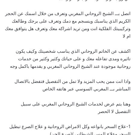
اتصل بـــ الشيخ الروحاني المغربي وتعرف من خلال اسمك عن الحجر
الكريم الذي يناسبك وينسجم مع دمك وتعرف على برجك وطالعك
وتركيبيتك الفلكية انت ومن تريد اشراكه معك وتعرف هل يتوافق معك
ام لا
اكشف عن الخاتم الروحاني الذي يناسب شخصيتك وكيف يكون
تاثيره ومدى تفاعله معك و على حياتك وكثير وكثير من خدمات
روحانية موجودة عند الشيخ الروحاني المغربي و يقدمها باكمل وجه
واذا انت ممن يحب المزيد ولا تمل من التفصيل فتفضل بالاتصال
المباشر بـــ
ا
لمغربي السوسي عبر هاتفه الخاص
وهنا يتم عرض لخدمات الشيخ الروحاني المغربي على سبيل
التفصيل لا الحصر
1-علاج السحر بانواعه وكل الامراض الروحانية و علاج الصرع تبطيل
السحر وعلاج المس الشيطاني )(صرع الجن)