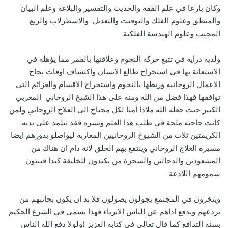
وكان بارعا في علم الفقه والحديث والتفسير والبلاغة وعلم البيان
والمنطق وعلوم الفلك والتوقيت والتعديل والاسطرلاب والربع
المجيب وعلوم الهندسة الفلكية
ولديه دراية في تتبع حركة النجوم وعلاقتها بالقمر مما يؤهله في
الاستعانة بها في استخراج طالع الانسان واكتشاف اوقات نجاح
الاعمال الروحانية وربطها بالنجوم واستخراج الاقسام والعزائم التي
توافقها فهذا فضل من الله ومنة على هذا الشيخ الروحاني المغربي
الكبير حيث جعله الله ملاذا أمنا لكل محتاج الى العلاج الروحاني ولمن
كانت حاجته ملحة في طلب هذا العلم ونشره فقد تتلمذ على يديه
الكريمتين ثلات من الشيوخ الروحانيين المغاربة ليواصلو بدورهم ايضا
مسيرة العلاج الروحاني وينتفع بهم الخلق لانه دام ان هناك من
المشعوذين والدجالين والسحرة من يكيدون للخليقة كيدا فيبثون
سمومهم اللاذعة
وينخرون في المجتمع يجولون يصولون فلا بد ان يكون بجانبهم من
يردعهم ويدفع اذاهم عن الناس الابرياء فهذا يسمى في الشرع الحكيم
بسنة التدافع كما قال تعالى في كتابه العزيز (ولولا دفع الله الناس