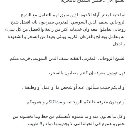
اتصلوا الآن… فليس السماع كالتجربة
لما تتبعنا بعض آراء الاخوة الذين سبق لهم التعامل مع الشيخ
الروحاني سيف الدين السوسي المغربي يصرحون بانه افضل شيخ
روحاني تعاملوا معه وان خدماته اكثر من رائعة والافضل من كل شيء
انه يتعامل ويعالج بالقرءان الكريم وينئى بعيدا عن السحر و الشعوذة
والدجل
الشيخ الروحاني المغربي الفقيه سيف الدين السوسي قريب منكم
فهل تودون معرفة إن كنتم مصابون بالسحر،
أو لديكم حبيب تسألون عنه أو شخص ما أو عمل أو وظيفة ،
أو تريدون معرفة حالتكم الروحانية و مشاكلكم و همومكم
و كل ما تعانون منه و ما تتمنوه لأنفسكم من حظ وما تخشونه من
نحس و هموم في الحياة التي لا يجديمنها دواء ولا طبيب