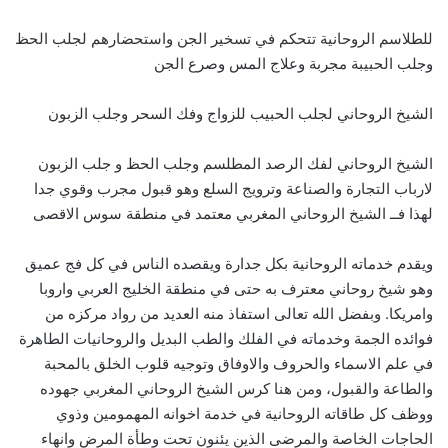
للطلاسم الروحانية تتحكم في تسخير الجن واستحضارهم لجلب الحظ
وجلب الحبيبة مجربة وعلاج المس وصرع الجن
الشيخ الروحاني لجلب الحبيب للزواج وفك السحر وجلب الزبون
الشيخ الروحاني لفك الرصد المطلسم وجلب الحظ و جلب الزبون
لارباب التجارة والصناعة وترويج السلع وهو قبول مجرب وقوي جدا
لهذا فــ الشيخ الروحاني المغربي معتمد في منطقة سوس الاقصى
ويقدم خدماته الروحانية بكل جدارة ويقصده الناس في كل فج عميق
وهو شيخ روحاني معترف به حتى في منطقة الخليج العربي واروبا
وامريكا. وبفضل الله تعالى استفاذ منه العديد من رواد مركزه من
فوائده الجمة وخدماته في الفلك والطب البديل والروحانيات الطاهرة
في علم الاسماء والحروف والاوفاق وتوجيه قلوب الخلق بالمحبة
والطاعة والقبول، ومن هنا كرس الشيخ الروحاني المغربي جهوده
ووظف كل طاقاته الروحانية في خدمة اخوانه المهمومين وذوي
الحاجات الخاصة والمرضى الذين يئنون تحت وطأة المرض وانهاء