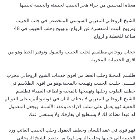
معناة المحبيبن من جراء هجر الحبيب لحبيبته والحبيبة لحبيبها
الشيخ الروحاني المغربي السوسي المتخصص في جلب الحبيب
وتزويج البنت المتعسرة عن الزواج، وتهييج وجلب الحبيب في 48
ساعة للخطبة والزواج
حجاب روحاني مطلسم لجلب الحبيب والقبول وتوفير الحظ وهو من
اقوى الخدمات المجربة
طلسم المحبة وجلب الحظ من اقوى خدمات الشيخ الروحاني مجرب
فــــــي جلــب الحبيب وتهييجه بالمحبة،وهو من اقوى الطلاسم في
خطف القلوب وجلبها وتهييجها بالمحبة والطاعة العمياء فطلسم
الشيخ الروحاني المغربي لا يختلف اثنان في قوته وتأثيره على العوالم
الخفية فهو يعمل على سلب الارادت وعقد الألسنة ويجعل المعمول
له عبدا مطاعا لك لا يستطيع ان يفارقك ولا يستغني عنك
فهو قوي في عقد اللسان وخطف العقول وجلب الحبيب الغائب ورد
الحبيبة الى حبيبها وجلب الزبون لهذا من يقصد الشيخ الروحاني