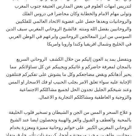
لتدريس امهات العلوم في بعض المدارس العتيقة جنوب المغرب
وتولى مهام الامام والخطابة وكان محاضرا في دروس الفلك
والروحانيات وبعدها حصل على عضوية الاتحاد العالمي للفلكيين
والروحانيين بفضل الله ومنته فالشيخ الروحاني المغربي سيف الدين
السوسي من ابرز المعالجين الروحانيين وابرعهم في الوطن العربي
في الخليج وشمال افريقيا وكندا واروبا وامريكا
ويتفضل بمد يد العون إليكم من خلال الكشف الروحاني السريع
بالمجان لمعرفة حاضركم و غائبكم ويجيبكم عن كل تساؤلاتكم مما
يحير أذهانكم ويقض مضاجعكم وكل ما يشوش على تفكيركم فتتلقون
الإجابة عليه سواء تعلق الامر بجلب الحبيب او فك الاسحار او المس
وعند شيخكم الجليل تجدون الحل لجميع مشاكلكم الاجتماعية
والزوجية و العاطفية ومشاكلكم التجارية و الاعمال.
و علاج السحر و المس من الجن و الشيطان و تسخير قلوب الخليقة
بالمحبة والعطف و القبول والعز والهيبة وتحصلون ايضا عند الشيخ
الروحاني المغربي الكبير على خواتم روحانية مميزة ومعززة بخدام
روحانيين طاهرين و خرز مروحنة و أحجار كريمة ذات تأثير خارق ونفاذ