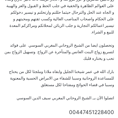
على العوالم الظاهرة والخفية في جلب الحظ و القبول والعز والهيبة
و الجاه عند الحل والترحال حيثما حللتم وارتحلتم و تيسير دخولكم
على الحكام واصحاب المناصب العالية وكسب ثقتهم ومحبتهم و
تيسير اعمالكم التجارية و جلب الزبائن لمحلاتكم ومراكزكم المعدة
للبيع و الشراء.
وتحصلون ايضا من الشيخ الروحاني المغربي السوسي على فوائد
لتسريع زواج البنت العانس والمتأخرة عن الزواج وتسهيل الزواج بمن
تحب و يختاره قلبك
بارك الله في عمر شيخنا الجليل وابقاه ملاذا وملجئا لكل من يحتاج
للمساعدة الروحانية وسببا للشفاء من الامراض الحسية والمعنوية
وسببا في قضاء الحوائج ومفتاحا لكل مستغلق
اتصلوا الآن بــ الشيخ الروحاني المغربي سيف الدين السوسي
00447451228400