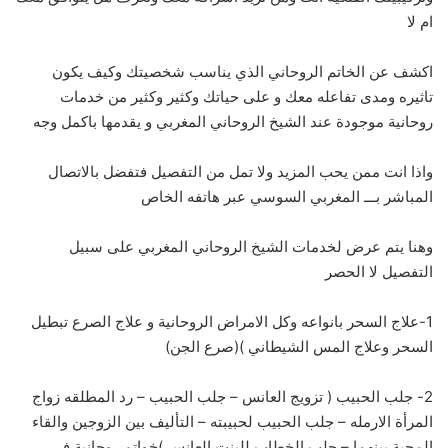
ام لا
اكشف عن الخاتم الروحاني الذي يناسب شخصيتك وكيف يكون
تاثيره ومدى تفاعله معك و على حياتك وكثير وكثير من خدمات
روحانية موجودة عند الشيخ الروحاني المغربي و يقدمها باكمل وجه
واذا انت ممن يحب المزيد ولا تمل من التفصيل فتفضل بالاتصال
المباشر بـــ
ا
لمغربي السوسي عبر هاتفه الخاص
وهنا يتم عرض لخدمات الشيخ الروحاني المغربي على سبيل
التفصيل لا الحصر
1-علاج السحر بانواعه وكل الامراض الروحانية و علاج الصرع تبطيل
السحر وعلاج المس الشيطاني )(صرع الجن)
2- جلب الحبيب ( تزويج العانس – جلب الحبيب – رد المطلقه زواج
المرأة الارمله – جلب الحبيب لحبيبته – التأليف بين الزوجين والقاء
المحبة بينهما – جلب الخطاب للبنت العانس )خواتم روحانية في