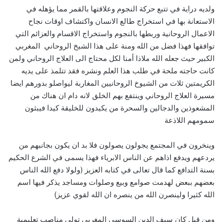
ولديه دراية في تتبع حركة النجوم وعلاقتها بالقمر مما يؤهله في
الاستعانة بها في استخراج طالع الانسان واكتشاف اوقات نجاح
الاعمال الروحانية وربطها بالنجوم واستخراج الاقسام والعزائم التي
توافقها فهذا فضل من الله ومنة على هذا الشيخ الروحاني المغربي
الكبير حيث جعله الله ملاذا أمنا لكل محتاج الى العلاج الروحاني ولمن
كانت حاجته ملحة في طلب هذا العلم ونشره فقد تتلمذ على يديه
الكريمتين ثلات من الشيوخ الروحانيين المغاربة ليواصلو بدورهم ايضا
مسيرة العلاج الروحاني وينتفع بهم الخلق لانه دام ان هناك من
المشعوذين والدجالين والسحرة من يكيدون للخليقة كيدا فيبثون
سمومهم اللاذعة
وينخرون في المجتمع يجولون يصولون فلا بد ان يكون بجانبهم من
يردعهم ويدفع اذاهم عن الناس الابرياء فهذا يسمى في الشرع الحكيم
بسنة التدافع كما قال تعالى في كتابه العزيز (ولولا دفع الله الناس
بعضهم ببعض لهدمت صوامع وبيع وصلوات ومساجد يذكر فيها اسم
الله كثيرا ولينصرن الله من ينصره ان الله لقوي عزيز)
ومن قبل كان سيف الدين السوسي المغربي تولي مناصب تعليمية