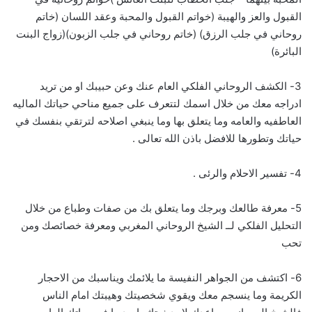
القبول والعز والهيبة (خواتم القبول والمحبة وعقد اللسان (خاتم
روحاني في جلب الرزق) (خاتم روحاني في جلب الزبون)(زواج البنت
البائرة)
3- الكشف الروحاني الفلكي العام عنك وعن حبيبك او من تريد
ادراجه معك من خلال اسمك لتتعرف على جميع مناحي حياتك الماليه
العاطفيه والعامه وما يتعلق بها وما ينبغي اصلاحه لترتقي بنفسك في
حياتك وتطورها للافضل باذن الله تعالى .
4- تفسير الاحلام والرئى .
5- معرفة طالعك وبرجك وما يتعلق بك من صفات وطباع من خلال
التحليل الفلكي لــ الشيخ الروحاني المغربي ومعرفة خصائصك ومن
تحب
6- اكتشف من الجواهر النفيسة ما يلائمك ويناسبك من الاحجار
الكريمة وما ينسجم معك ويقوي شخصيتك وهيبتك امام الناس