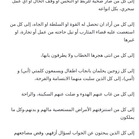
إلى كل من صار ضحية للربط أو النحس أو وقف الحال أو أي عمل
سحري، بكل انواعه
إلى كل من أراد ان تحصل له القوة او السلطة او الجاه، إلى كل من
استعصت عليه قضاء المئارب أو نيل حاجته من عمل أو تجارة، او
غيرها
إلى كل من انثى هجرها الخطاب ولا يطرقون بابها،
إلى كل زوجين يحلمان بانجاب اطفال ويسمعون كلمتي (أبي) و
(أمي)، إلى كل الذين سلبت منهما الابتسامة والفرحة،
إلى كل من غاب عنهم الهدوء و ضلت عنهم السكينة، والراحة
إلى كل من استنزفتهم الأمراض المستعصية مالهم و بدنهم،وكل ما
يملكون
إلى كل الذين يبحثون عن الجواب لسؤال أرَقهم، وقض مضاجعهم