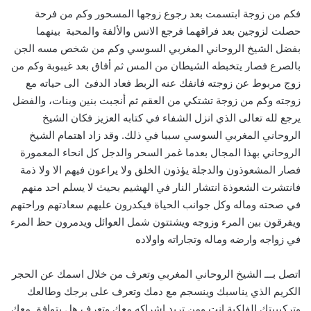
فكم من زوجة ابتسمت بعد رجوع زوجها المسحور وكم من فرحة
حصلت لزوجين بعد فراقهما فرجع الانس والألفة والمحبة بينهما
بفضل الشيخ الروحاني المغربي السوسي وكم من شخص مسه الجن
بالصرع فصار يتخبطه الشيطان من المس ثم أفاق بعد غيبوبة وكم من
زوج مربوط عن زوجته فانفك عنه الربط فعاد الدفئ الى حياته مع
زوجته وكم من زوجة تشتكي من العقم ثم أنجبت بنين وبنات، والفضل
يرجع لله تعالى الذي انزل الشفاء في كتابه العزيز فكان الشيخ
الروحاني المغربي السوسي سببا في ذلك. وقد زاد اهتمام الشيخ
الروحاني بهذا المجال بعدما غمر السحر والدجل كل انحاء المعمورة
فصار المشعوذون والدجلة يؤذون الخلق ولا يراعون فيهم الا ولا ذمة
فانتشرت الشعوذة انتشار النار في الهشيم بحيث لا يسلم احد منهم
في صحته وماله وكل جوانب الحياة فيكدرون عليهم سعادتهم وراحتهم
ويفرقون بين المرء وزوجه ويشتتون شمل العوائل ويدمرون حظ المرء
في زواجه وارضه وماله وتجاراته واولاده
اتصل بـــ الشيخ الروحاني المغربي وتعرف من خلال اسمك عن الحجر
الكريم الذي يناسبك وينسجم مع دمك وتعرف على برجك وطالعك
وتركيبيتك الفلكية انت ومن تريد اشراكه معك وتعرف هل يتوافق معك