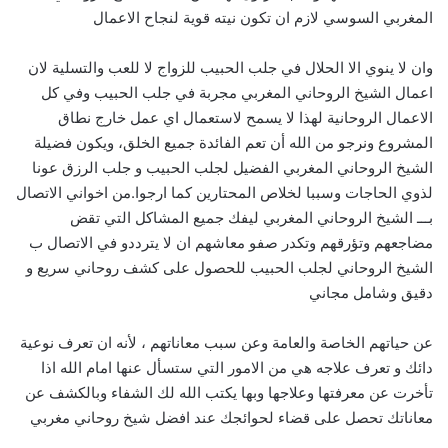
المغربي السوسي لازم ان تكون نيته قوية لنجاح الاعمال
وان لا ينوي الا الحلال في جلب الحبيب للزواج لا للعب والتسلية لان
اعمال الشيخ الروحاني المغربي مجربة في جلب الحبيب وفي كل
الاعمال الروحانية لهذا لا يسمح لاستعمال اي عمل خارج نطاق
المشروع ونرجو من الله أن تعم الفائدة جميع الخلق، ويكون فضيلة
الشيخ الروحاني المغربي الفضيل لجلب الحبيب و جلب الرزق عونا
لذوي الحاجات وسببا لخلاص المحتارين كما ارجوا.من اخواني الاتصال
بـــ الشيخ الروحاني المغربي ليفك جميع المشاكل التي تقض
مضاجعهم وتؤرقهم وتكدر صفو معاشهم ان لا يترددو في الاتصال ب
الشيخ الروحاني لجلب الحبيب للحصول على كشف روحاني سريع و
دقيق وشامل مجاني
عن حياتهم الخاصة والعامة وعن سبب معاناتهم ، لأنه ان تعرف نوعية
دائك و تعرف علاجه هي من الامور التي ستسأل عنها امام الله اذا
تأخرت عن معرفتها وعلاجها وبها يكتب الله لك الشفاء وبالكشف عن
معاناتك تحصل على قضاء لحوائجك عند افضل شيخ روحاني مغربي