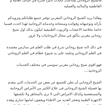
فالشيخ الروحاني يساعدك لإحدث تاثيرا جدريا في حياتك العامه و
العاطفيه والماليه والعمليه
وهكذا يريد الشيخ الروحاني المغربي توفير جميع طلباتكم وتزويدكم
بآرائه وتوجيهاته وفوائده ومنتجاته وخدماته الروحانية لهذا احدث قسما
خاصا بخلاصة الاعشاب والزيوت الطبيعية ليكون بذلك اول شيخ
روحاني مغربي يتألق في مجال الروحانيات ولا غرور
في ذلك لانه شيخ روحاني تدرج في طلب العلم في مدارس معتمدة
في العلم الروحاني وتتلمذ على يد شيوخ عظام في العلم الروحاني
فهو اقوى شيخ روحاني مغربي سوسي في مختلف الخدمات
الروحانية…..
الشيخ الروحاني أن نعلن للجميع عن بعض من الخدمات التي يتقدم
بها فضيلة الشيخ الروحاني فى علاج الكثير من الأمراض الروحانية
والمستعصية وكذلك الامراض التي لا ترى بالمجاهر ولا تكشفها
الاجهزة الطبية وتعجز العديد من الاطباء ويقفون امامها حيارى وهذه