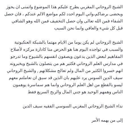
الشيخ الروحاني المغربي يطرح عليكم هذا الموضوع واتمنى ان يحوز
ويحضى برضاكم،واني اليوم احدد لكم مواضع الالم عندكم ، فان حصل
الشفاء فمن الله تعالى وان حصل التخفيف فمن الله وهو الشافي
قبل كل شيء والعافي وانما نحن السبب
الشيخ الروحاني لم يكن يوما من الايام مهتما بالشبكة العنكبوتية
والسبب في تواجده اليوم هنا هو الحرص منا كادارة مركزه لأصلاح
المفاهيم لبعض الذين يدعون ويصفون انفسهم بالشيوخ وما تدرجو
في مدارس العلم الروحاني فكثير هم من يتصلون بالشيخ ويخبرونه
انهم خسروا الكثير من المال ولم تعالج مشكلاتهم , والشيخ الروحاني
سيف الدين السوس يرد عليهم بان الذين قد سبق ان تعاملتم معهم
ليسو بالقطع من اهل العلم الروحاني وانما هم سماسرة يوهمون
الناس وهمهم الوحيد هو جني المال والربح السريع فقط
نداء الشيخ الروحاني المغربي السوسي الفقيه سيف الدين
إلى من يهمه الأمر