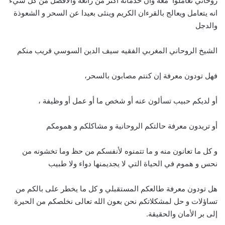
روحاني تعاملوا معه وان خدماته اكثر من رائعة والافضل من كل شيء
انه يتعامل ويعالج بالقرءان الكريم وينئى بعيدا عن السحر و الشعوذة
والدجل
الشيخ الروحاني المغربي الفقيه سيف الدين السوسي قريب منكم
فهل تودون معرفة إن كنتم مصابون بالسحر،
أو لديكم حبيب تسألون عنه أو شخص ما أو عمل أو وظيفة ،
أو تريدون معرفة حالتكم الروحانية و مشاكلكم و همومكم
و كل ما تعانون منه و ما تتمنوه لأنفسكم من حظ وما تخشونه من
نحس و هموم في الحياة التي لا يجديمنها دواء ولا طبيب
هل تودون معرفة طالعكم المستقبلي و كل ما يخطر على بالكم من
تساؤلات و حل لمشكلاتكم نحن بعون الله تعالى نخلصكم من الحيرة
إلى بر الأمان والحقيقة.