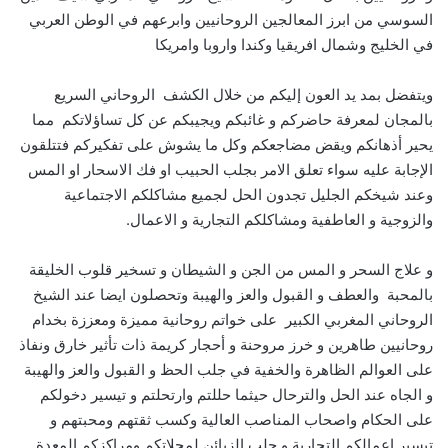
السوسي من ابرز المعالجين الروحانيين وابرعهم في الوطن العربي
في الخليج وشمال افريقيا وكندا واروبا وامريكا
ويتفضل بمد يد العون إليكم من خلال الكشف الروحاني السريع
بالمجان لمعرفة حاضركم و غائبكم ويجيبكم عن كل تساؤلاتكم مما
يحير أذهانكم ويقض مضاجعكم وكل ما يشوش على تفكيركم فتتلقون
الإجابة عليه سواء تعلق الامر بجلب الحبيب او فك الاسحار او المس
وعند شيخكم الجليل تجدون الحل لجميع مشاكلكم الاجتماعية
والزوجية و العاطفية ومشاكلكم التجارية و الاعمال.
و علاج السحر و المس من الجن و الشيطان و تسخير قلوب الخليقة
بالمحبة والعطف و القبول والعز والهيبة وتحصلون ايضا عند الشيخ
الروحاني المغربي الكبير على خواتم روحانية مميزة ومعززة بخدام
روحانيين طاهرين و خرز مروحنة و أحجار كريمة ذات تأثير خارق ونفاذ
على العوالم الظاهرة والخفية في جلب الحظ و القبول والعز والهيبة
و الجاه عند الحل والترحال حيثما حللتم وارتحلتم و تيسير دخولكم
على الحكام واصحاب المناصب العالية وكسب ثقتهم ومحبتهم و
تيسير اعمالكم التجارية و جلب الزبائن لمحلاتكم ومراكزكم المعدة