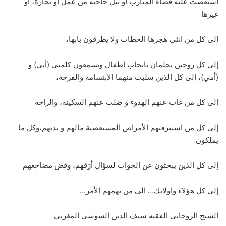
استعصت عليه قضاء المئارب أو نيل حاجته من عمل أو تجارة، او
غيرها
إلى كل من انثى هجرها الخطاب ولا يطرقون بابها،
إلى كل زوجين يحلمان بانجاب اطفال ويسمعون كلمتي (أبي) و
(أمي)، إلى كل الذين سلبت منهما الابتسامة والفرحة،
إلى كل من غاب عنهم الهدوء و ضلت عنهم السكينة، والراحة
إلى كل من استنزفتهم الأمراض المستعصية مالهم و بدنهم،وكل ما
يملكون
إلى كل الذين يبحثون عن الجواب لسؤال أرَقهم، وقض مضاجعهم
إلى كل هؤلاء واولائك… الى من يهمهم الأمر…
الشيخ الروحاني الفقيه سيف الدين السوسي المغربي