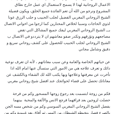
الاعمال الروحانية لهذا لا يسمح لاستعمال اي عمل خارج نطاق
المشروع ونرجو من الله أن تعم الفائدة جميع الخلق، ويكون فضيلة
الشيخ الروحاني المغربي الفضيل لجلب الحبيب و جلب الرزق عونا
لذوي الحاجات وسببا لخلاص المحتارين كما ارجوا.من اخواني الاتصال
بـــ الشيخ الروحاني المغربي ليفك جميع المشاكل التي تقض
مضاجعهم وتؤرقهم وتكدر صفو معاشهم ان لا يترددو في الاتصال ب
الشيخ الروحاني لجلب الحبيب للحصول على كشف روحاني سريع و
دقيق وشامل مجاني
عن حياتهم الخاصة والعامة وعن سبب معاناتهم ، لأنه ان تعرف نوعية
دائك و تعرف علاجه هي من الامور التي ستسأل عنها امام الله اذا
تأخرت عن معرفتها وعلاجها وبها يكتب الله لك الشفاء وبالكشف عن
معاناتك تحصل على قضاء لحوائجك عند افضل شيخ روحاني مغربي
فكم من زوجة ابتسمت بعد رجوع زوجها المسحور وكم من فرحة
حصلت لزوجين بعد فراقهما فرجع الانس والألفة والمحبة بينهما
بفضل الشيخ الروحاني المغربي السوسي وكم من شخص مسه الجن
بالصرع فصار يتخبطه الشيطان من المس ثم أفاق بعد غيبوبة وكم من