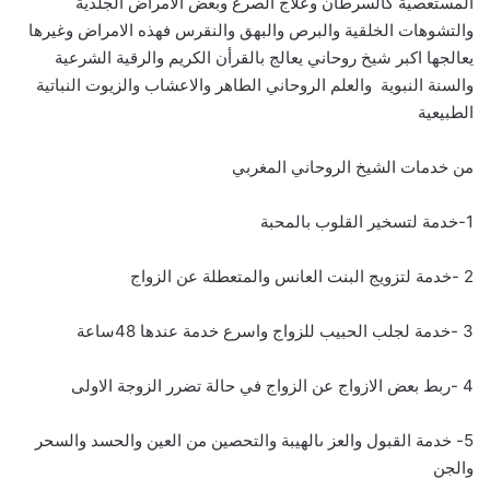
المستعصية كالسرطان وعلاج الصرع وبعض الامراض الجلدية
والتشوهات الخلقية والبرص والبهق والنقرس فهذه الامراض وغيرها
يعالجها اكبر شيخ روحاني يعالج بالقرأن الكريم والرقية الشرعية
والسنة النبوية والعلم الروحاني الطاهر والاعشاب والزيوت النباتية
الطبيعية
من خدمات الشيخ الروحاني المغربي
1-خدمة لتسخير القلوب بالمحبة
2 -خدمة لتزويج البنت العانس والمتعطلة عن الزواج
3 -خدمة لجلب الحبيب للزواج واسرع خدمة عندها 48ساعة
4 -ربط بعض الازواج عن الزواج في حالة تضرر الزوجة الاولى
5- خدمة القبول والعز ىالهيبة والتحصين من العين والحسد والسحر
والجن