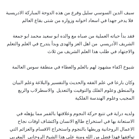
سيف الدين السوسي سليل وفرع من هذه الدوحة المباركة الادريسية
فلا يدخر جهدا في اسعاد اخوانه وزواره من شتى بقاع العالم
فقد بدأ حياته العملية من صباه مع والده ابو سعيد محمد ابو جمعة
الشريف الأدريسي من اهل العز والهدى وبدأ يتدرج في العلم والتعلم
والاجتهاد في طلب هذا العلم الشريف من ثلاث
شيوخ اكفاء مشهود لهم بالعلم والعطاء في منطقة سوس العالمة
وكان بارعا في علم الفقه والحديث والتفسير والبلاغة وعلم البيان
والمنطق وعلوم الفلك والتوقيت والتعديل والاسطرلاب والربع
المجيب وعلوم الهندسة الفلكية
ولديه دراية في تتبع حركة النجوم وعلاقتها بالقمر مما يؤهله في
الاستعانة بها في استخراج طالع الانسان واكتشاف اوقات نجاح
الاعمال الروحانية وربطها بالنجوم واستخراج الاقسام والعزائم التي
توافقها فهذا فضل من الله ومنة على هذا الشيخ الروحاني المغربي