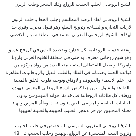
الشيخ الروحاني لجلب الحبيب للزواج وفك السحر وجلب الزبون
الشيخ الروحاني لفك الرصد المطلسم وجلب الحظ و جلب الزبون
لارباب التجارة والصناعة وترويج السلع وهو قبول مجرب وقوي جدا
لهذا فــ الشيخ الروحاني المغربي معتمد في منطقة سوس الاقصى
ويقدم خدماته الروحانية بكل جدارة ويقصده الناس في كل فج عميق
وهو شيخ روحاني معترف به حتى في منطقة الخليج العربي واروبا
وامريكا. وبفضل الله تعالى استفاذ منه العديد من رواد مركزه من
فوائده الجمة وخدماته في الفلك والطب البديل والروحانيات الطاهرة
في علم الاسماء والحروف والاوفاق وتوجيه قلوب الخلق بالمحبة
والطاعة والقبول، ومن هنا كرس الشيخ الروحاني المغربي جهوده
ووظف كل طاقاته الروحانية في خدمة اخوانه المهمومين وذوي
الحاجات الخاصة والمرضى الذين يئنون تحت وطأة المرض وانهاء
معناة المحبيبن من جراء هجر الحبيب لحبيبته والحبيبة لحبيبها
الشيخ الروحاني المغربي السوسي المتخصص في جلب الحبيب
وتزويج البنت المتعسرة عن الزواج، وتهييج وجلب الحبيب في 48