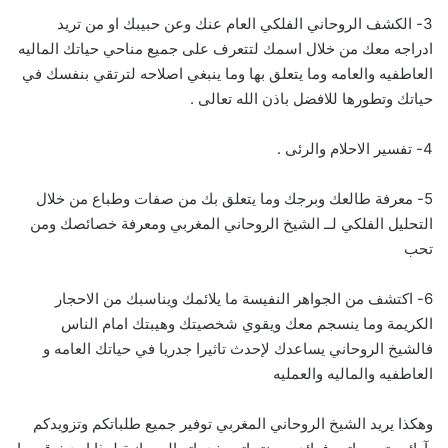
3- الكشف الروحاني الفلكي العام عنك وعن حبيبك او من تريد
ادراجه معك من خلال اسمك لتتعرف على جميع مناحي حياتك الماليه
العاطفيه والعامه وما يتعلق بها وما ينبغي اصلاحه لترتقي بنفسك في
حياتك وتطورها للافضل باذن الله تعالى .
4- تفسير الاحلام والرئى .
5- معرفة طالعك وبرجك وما يتعلق بك من صفات وطباع من خلال
التحليل الفلكي لــ الشيخ الروحاني المغربي ومعرفة خصائصك ومن
تحب
6- اكتشف من الجواهر النفيسة ما يلائمك ويناسبك من الاحجار
الكريمة وما ينسجم معك ويقوي شخصيتك وهيبتك امام الناس
فالشيخ الروحاني يساعدك لإحدث تاثيرا جدريا في حياتك العامه و
العاطفيه والماليه والعمليه
وهكذا يريد الشيخ الروحاني المغربي توفير جميع طلباتكم وتزويدكم