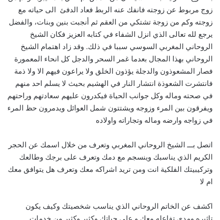
زوج مربوط عن زوجته فانفك عنه الربط فعاد الدفئ الى حياته مع
زوجته وكم من زوجة تشتكي من العقم ثم أنجبت بنين وبنات، والفضل
يرجع لله تعالى الذي انزل الشفاء في كتابه العزيز فكان الشيخ
الروحاني المغربي السوسي سببا في ذلك. وقد زاد اهتمام الشيخ
الروحاني بهذا المجال بعدما غمر السحر والدجل كل انحاء المعمورة
فصار المشعوذون والدجلة يؤذون الخلق ولا يراعون فيهم الا ولا ذمة
فانتشرت الشعوذة انتشار النار في الهشيم بحيث لا يسلم احد منهم
في صحته وماله وكل جوانب الحياة فيكدرون عليهم سعادتهم وراحتهم
ويفرقون بين المرء وزوجه ويشتتون شمل العوائل ويدمرون حظ المرء
في زواجه وارضه وماله وتجاراته واولاده
اتصل بـــ الشيخ الروحاني المغربي وتعرف من خلال اسمك عن الحجر
الكريم الذي يناسبك وينسجم مع دمك وتعرف على برجك وطالعك
وتركيبيتك الفلكية انت ومن تريد اشراكه معك وتعرف هل يتوافق معك
ام لا
اكشف عن الخاتم الروحاني الذي يناسب شخصيتك وكيف يكون
تاثيره ومدى تفاعله معك و على حياتك وكثير وكثير من خدمات