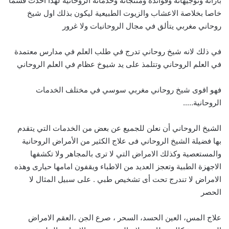
بآرائه وتوجيهاته وفوائده ومنتجاته وخدماته الروحانية لهذا احدث قسما
خاصا بخلاصة الاعشاب والزيوت الطبيعية ليكون بذلك اول شيخ
روحاني مغربي يتألق في مجال الروحانيات ولا غرور
في ذلك لانه شيخ روحاني تدرج في طلب العلم في مدارس معتمدة
في العلم الروحاني وتتلمذ على يد شيوخ عظام في العلم الروحاني
فهو اقوى شيخ روحاني مغربي سوسي في مختلف الخدمات
الروحانية…..
الشيخ الروحاني أن نعلن للجميع عن بعض من الخدمات التي يتقدم
بها فضيلة الشيخ الروحاني فى علاج الكثير من الأمراض الروحانية
والمستعصية وكذلك الامراض التي لا ترى بالمجاهر ولا تكشفها
الاجهزة الطبية وتعجز العديد من الاطباء ويقفون امامها حيارى وهذه
الامراض لا تندرج تحت أى تشخيص طبي . على سبيل المثال لا
الحصر
علاج المس، العين الحسد، السحر ، صرع الجن ،العقم الامراض