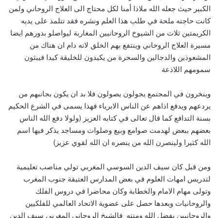
الكبير حيث جعله الله ملاذا أمنا لكل محتاج الى العلاج الروحاني ولمن
كانت حاجته ملحة في طلب هذا العلم ونشره فقد تتلمذ على يديه
الكريمتين ثلات من الشيوخ الروحانيين المغاربة ليواصلو بدورهم ايضا
مسيرة العلاج الروحاني وينتفع بهم الخلق لانه دام ان هناك من
المشعوذين والدجالين والسحرة من يكيدون للخليقة كيدا فيبثون
سمومهم اللاذعة
وينخرون في المجتمع يجولون يصولون فلا بد ان يكون بجانبهم من
يردعهم ويدفع اذاهم عن الناس الابرياء فهذا يسمى في الشرع الحكيم
بسنة التدافع كما قال تعالى في كتابه العزيز (ولولا دفع الله الناس
بعضهم ببعض لهدمت صوامع وبيع وصلوات ومساجد يذكر فيها اسم
الله كثيرا ولينصرن الله من ينصره ان الله لقوي عزيز)
ومن قبل كان سيف الدين السوسي المغربي تولي مناصب تعليمية
لتدريس امهات العلوم في بعض المدارس العتيقة جنوب المغرب
وتولى مهام الامام والخطابة وكان محاضرا في دروس الفلك
والروحانيات وبعدها حصل على عضوية الاتحاد العالمي للفلكيين
والروحانيين بفضل الله ومنته فالشيخ الروحاني المغربي سيف الدين