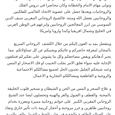
وتولى مهام الامام والخطابة وكان محاضرا في دروس الفلك
والروحانيات وبعدها حصل على عضوية الاتحاد العالمي للفلكيين
والروحانيين بفضل الله ومنته فالشيخ الروحاني المغربي سيف الدين
السوسي من ابرز المعالجين الروحانيين وابرعهم في الوطن العربي
في الخليج وشمال افريقيا وكندا واروبا وامريكا
ويتفضل بمد يد العون إليكم من خلال الكشف الروحاني السريع
بالمجان لمعرفة حاضركم و غائبكم ويجيبكم عن كل تساؤلاتكم مما
يحير أذهانكم ويقض مضاجعكم وكل ما يشوش على تفكيركم فتتلقون
الإجابة عليه سواء تعلق الامر بجلب الحبيب او فك الاسحار او المس
وعند شيخكم الجليل تجدون الحل لجميع مشاكلكم الاجتماعية
والزوجية و العاطفية ومشاكلكم التجارية و الاعمال.
و علاج السحر و المس من الجن و الشيطان و تسخير قلوب الخليقة
بالمحبة والعطف و القبول والعز والهيبة وتحصلون ايضا عند الشيخ
الروحاني المغربي الكبير على خواتم روحانية مميزة ومعززة بخدام
روحانيين طاهرين و خرز مروحنة و أحجار كريمة ذات تأثير خارق ونفاذ
على العوالم الظاهرة والخفية في جلب الحظ و القبول والعز والهيبة