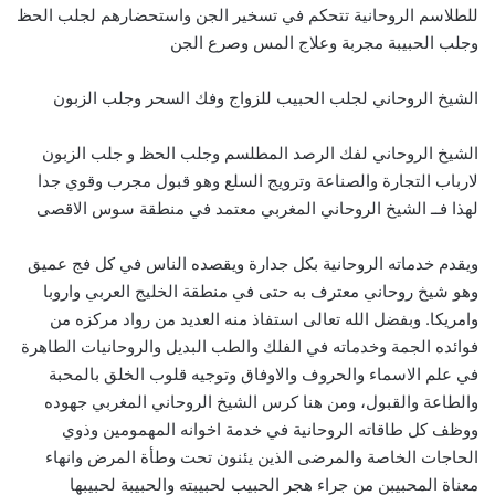
للطلاسم الروحانية تتحكم في تسخير الجن واستحضارهم لجلب الحظ
وجلب الحبيبة مجربة وعلاج المس وصرع الجن
الشيخ الروحاني لجلب الحبيب للزواج وفك السحر وجلب الزبون
الشيخ الروحاني لفك الرصد المطلسم وجلب الحظ و جلب الزبون
لارباب التجارة والصناعة وترويج السلع وهو قبول مجرب وقوي جدا
لهذا فــ الشيخ الروحاني المغربي معتمد في منطقة سوس الاقصى
ويقدم خدماته الروحانية بكل جدارة ويقصده الناس في كل فج عميق
وهو شيخ روحاني معترف به حتى في منطقة الخليج العربي واروبا
وامريكا. وبفضل الله تعالى استفاذ منه العديد من رواد مركزه من
فوائده الجمة وخدماته في الفلك والطب البديل والروحانيات الطاهرة
في علم الاسماء والحروف والاوفاق وتوجيه قلوب الخلق بالمحبة
والطاعة والقبول، ومن هنا كرس الشيخ الروحاني المغربي جهوده
ووظف كل طاقاته الروحانية في خدمة اخوانه المهمومين وذوي
الحاجات الخاصة والمرضى الذين يئنون تحت وطأة المرض وانهاء
معناة المحبيبن من جراء هجر الحبيب لحبيبته والحبيبة لحبيبها