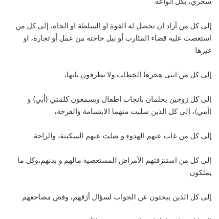
سحري، بكل انواعه
إلى كل من أراد ان تحصل له القوة او السلطة او الجاه، إلى كل من
استعصت عليه قضاء المئارب أو نيل حاجته من عمل أو تجارة، او
غيرها
إلى كل من انثى هجرها الخطاب ولا يطرقون بابها،
إلى كل زوجين يحلمان بانجاب اطفال ويسمعون كلمتي (أبي) و
(أمي)، إلى كل الذين سلبت منهما الابتسامة والفرحة،
إلى كل من غاب عنهم الهدوء و ضلت عنهم السكينة، والراحة
إلى كل من استنزفتهم الأمراض المستعصية مالهم و بدنهم،وكل ما
يملكون
إلى كل الذين يبحثون عن الجواب لسؤال أرَقهم، وقض مضاجعهم