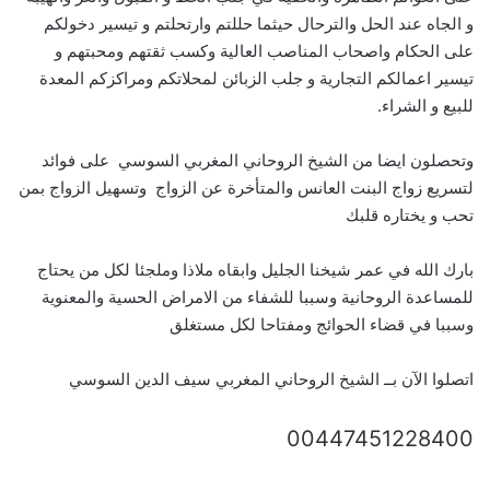
و الجاه عند الحل والترحال حيثما حللتم وارتحلتم و تيسير دخولكم
على الحكام واصحاب المناصب العالية وكسب ثقتهم ومحبتهم و
تيسير اعمالكم التجارية و جلب الزبائن لمحلاتكم ومراكزكم المعدة
للبيع و الشراء.
وتحصلون ايضا من الشيخ الروحاني المغربي السوسي على فوائد
لتسريع زواج البنت العانس والمتأخرة عن الزواج وتسهيل الزواج بمن
تحب و يختاره قلبك
بارك الله في عمر شيخنا الجليل وابقاه ملاذا وملجئا لكل من يحتاج
للمساعدة الروحانية وسببا للشفاء من الامراض الحسية والمعنوية
وسببا في قضاء الحوائج ومفتاحا لكل مستغلق
اتصلوا الآن بــ الشيخ الروحاني المغربي سيف الدين السوسي
00447451228400