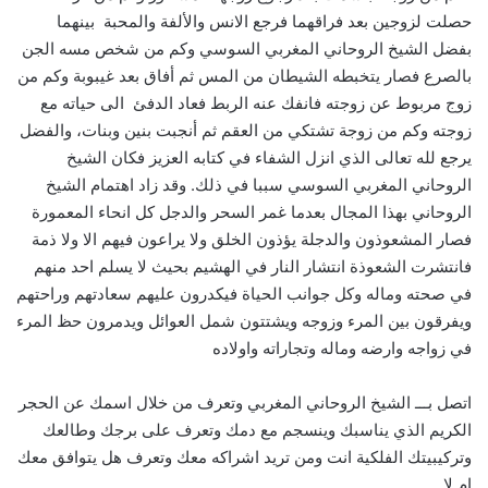
حصلت لزوجين بعد فراقهما فرجع الانس والألفة والمحبة بينهما
بفضل الشيخ الروحاني المغربي السوسي وكم من شخص مسه الجن
بالصرع فصار يتخبطه الشيطان من المس ثم أفاق بعد غيبوبة وكم من
زوج مربوط عن زوجته فانفك عنه الربط فعاد الدفئ الى حياته مع
زوجته وكم من زوجة تشتكي من العقم ثم أنجبت بنين وبنات، والفضل
يرجع لله تعالى الذي انزل الشفاء في كتابه العزيز فكان الشيخ
الروحاني المغربي السوسي سببا في ذلك. وقد زاد اهتمام الشيخ
الروحاني بهذا المجال بعدما غمر السحر والدجل كل انحاء المعمورة
فصار المشعوذون والدجلة يؤذون الخلق ولا يراعون فيهم الا ولا ذمة
فانتشرت الشعوذة انتشار النار في الهشيم بحيث لا يسلم احد منهم
في صحته وماله وكل جوانب الحياة فيكدرون عليهم سعادتهم وراحتهم
ويفرقون بين المرء وزوجه ويشتتون شمل العوائل ويدمرون حظ المرء
في زواجه وارضه وماله وتجاراته واولاده
اتصل بـــ الشيخ الروحاني المغربي وتعرف من خلال اسمك عن الحجر
الكريم الذي يناسبك وينسجم مع دمك وتعرف على برجك وطالعك
وتركيبيتك الفلكية انت ومن تريد اشراكه معك وتعرف هل يتوافق معك
ام لا