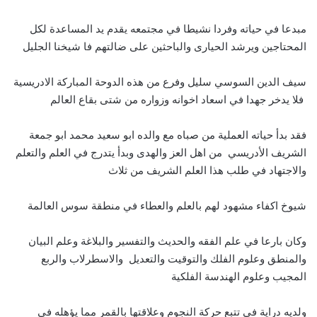
مبدعا في حياته وفردا نشيطا في مجتمعه يقدم يد المساعدة لكل
المحتاجين ويرشد الحيارى والباحثين على ضالتهم فا شيخنا الجليل
سيف الدين السوسي سليل وفرع من هذه الدوحة المباركة الادريسية
فلا يدخر جهدا في اسعاد اخوانه وزواره من شتى بقاع العالم
فقد بدأ حياته العملية من صباه مع والده ابو سعيد محمد ابو جمعة
الشريف الأدريسي من اهل العز والهدى وبدأ يتدرج في العلم والتعلم
والاجتهاد في طلب هذا العلم الشريف من ثلاث
شيوخ اكفاء مشهود لهم بالعلم والعطاء في منطقة سوس العالمة
وكان بارعا في علم الفقه والحديث والتفسير والبلاغة وعلم البيان
والمنطق وعلوم الفلك والتوقيت والتعديل والاسطرلاب والربع
المجيب وعلوم الهندسة الفلكية
ولديه دراية في تتبع حركة النجوم وعلاقتها بالقمر مما يؤهله في