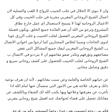
وان لا ينوي الا الحلال في جلب الحبيب للزواج لا للعب والتسلية لان
اعمال الشيخ الروحاني المغربي مجربة في جلب الحبيب وفي كل
الاعمال الروحانية لهذا لا يسمح لاستعمال اي عمل خارج نطاق
المشروع ونرجو من الله أن تعم الفائدة جميع الخلق، ويكون فضيلة
الشيخ الروحاني المغربي الفضيل لجلب الحبيب و جلب الرزق عونا
لذوي الحاجات وسببا لخلاص المحتارين كما ارجوا.من اخواني الاتصال
بـــ الشيخ الروحاني المغربي ليفك جميع المشاكل التي تقض
مضاجعهم وتؤرقهم وتكدر صفو معاشهم ان لا يترددو في الاتصال ب
الشيخ الروحاني لجلب الحبيب للحصول على كشف روحاني سريع و
دقيق وشامل مجاني
عن حياتهم الخاصة والعامة وعن سبب معاناتهم ، لأنه ان تعرف نوعية
دائك و تعرف علاجه هي من الامور التي ستسأل عنها امام الله اذا
تأخرت عن معرفتها وعلاجها وبها يكتب الله لك الشفاء وبالكشف عن
معاناتك تحصل على قضاء لحوائجك عند افضل شيخ روحاني مغربي
فكم من زوجة ابتسمت بعد رجوع زوجها المسحور وكم من فرحة