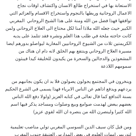
الاستعانة بها في استخراج طالع الانسان واكتشاف اوقات نجاح
الاعمال الروحانية وربطها بالنجوم واستخراج الاقسام والعزائم التي
توافقها فهذا فضل من الله ومنة على هذا الشيخ الروحاني المغربي
الكبير حيث جعله الله ملاذا أمنا لكل محتاج الى العلاج الروحاني ولمن
كانت حاجته ملحة في طلب هذا العلم ونشره فقد تتلمذ على يديه
الكريمتين ثلات من الشيوخ الروحانيين المغاربة ليواصلو بدورهم ايضا
مسيرة العلاج الروحاني وينتفع بهم الخلق لانه دام ان هناك من
المشعوذين والدجالين والسحرة من يكيدون للخليقة كيدا فيبثون
سمومهم اللاذعة
وينخرون في المجتمع يجولون يصولون فلا بد ان يكون بجانبهم من
يردعهم ويدفع اذاهم عن الناس الابرياء فهذا يسمى في الشرع الحكيم
بسنة التدافع كما قال تعالى في كتابه العزيز (ولولا دفع الله الناس
بعضهم ببعض لهدمت صوامع وبيع وصلوات ومساجد يذكر فيها اسم
الله كثيرا ولينصرن الله من ينصره ان الله لقوي عزيز)
ومن قبل كان سيف الدين السوسي المغربي تولي مناصب تعليمية
لتدريس امهات العلوم في بعض المدارس العتيقة جنوب المغرب