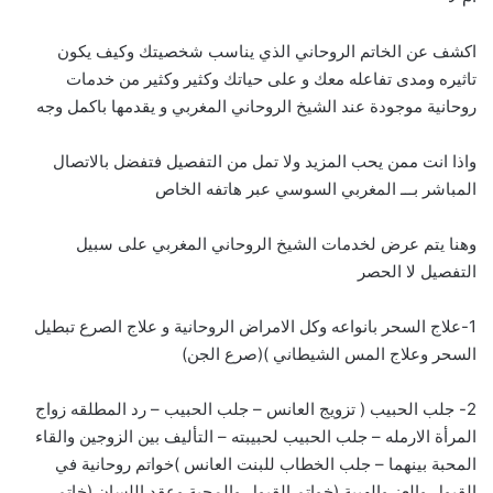
اكشف عن الخاتم الروحاني الذي يناسب شخصيتك وكيف يكون
تاثيره ومدى تفاعله معك و على حياتك وكثير وكثير من خدمات
روحانية موجودة عند الشيخ الروحاني المغربي و يقدمها باكمل وجه
واذا انت ممن يحب المزيد ولا تمل من التفصيل فتفضل بالاتصال
المباشر بـــ
ا
لمغربي السوسي عبر هاتفه الخاص
وهنا يتم عرض لخدمات الشيخ الروحاني المغربي على سبيل
التفصيل لا الحصر
1-علاج السحر بانواعه وكل الامراض الروحانية و علاج الصرع تبطيل
السحر وعلاج المس الشيطاني )(صرع الجن)
2- جلب الحبيب ( تزويج العانس – جلب الحبيب – رد المطلقه زواج
المرأة الارمله – جلب الحبيب لحبيبته – التأليف بين الزوجين والقاء
المحبة بينهما – جلب الخطاب للبنت العانس )خواتم روحانية في
القبول والعز والهيبة (خواتم القبول والمحبة وعقد اللسان (خاتم