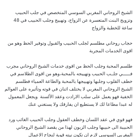
الشيخ الروحاني المغربي السوسي المتخصص في جلب الحبيب
وتزويج البنت المتعسرة عن الزواج، وتهييج وجلب الحبيب في 48
ساعة للخطبة والزواج
حجاب روحاني مطلسم لجلب الحبيب والقبول وتوفير الحظ وهو من
اقوى الخدمات المجربة
طلسم المحبة وجلب الحظ من اقوى خدمات الشيخ الروحاني مجرب
فــــــي جلــب الحبيب وتهييجه بالمحبة،وهو من اقوى الطلاسم في
خطف القلوب وجلبها وتهييجها بالمحبة والطاعة العمياء فطلسم
الشيخ الروحاني المغربي لا يختلف اثنان في قوته وتأثيره على العوالم
الخفية فهو يعمل على سلب الارادت وعقد الألسنة ويجعل المعمول
له عبدا مطاعا لك لا يستطيع ان يفارقك ولا يستغني عنك
فهو قوي في عقد اللسان وخطف العقول وجلب الحبيب الغائب ورد
الحبيبة الى حبيبها وجلب الزبون لهذا من يقصد الشيخ الروحاني
المغربي السوسي لازم ان تكون نيته قوية لنجاح الاعمال