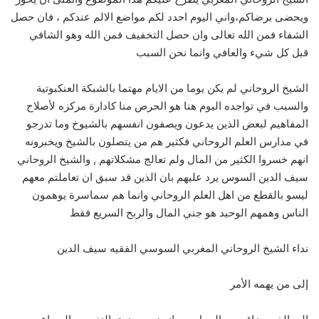
ويحضى برضاكم،واني اليوم احدد لكم مواضع الالم عندكم ، فان حصل
الشفاء فمن الله تعالى وان حصل التخفيف فمن الله وهو الشافي
قبل كل شيء والعافي وانما نحن السبب
الشيخ الروحاني لم يكن يوما من الايام مهتما بالشبكة العنكبوتية
والسبب في تواجده اليوم هنا هو الحرص منا كادارة مركزه لأصلاح
المفاهيم لبعض الذين يدعون ويصفون انفسهم بالشيوخ وما تدرجو
في مدارس العلم الروحاني فكثير هم من يتصلون بالشيخ ويخبرونه
انهم خسروا الكثير من المال ولم تعالج مشكلاتهم , والشيخ الروحاني
سيف الدين السوس يرد عليهم بان الذين قد سبق ان تعاملتم معهم
ليسو بالقطع من اهل العلم الروحاني وانما هم سماسرة يوهمون
الناس وهمهم الوحيد هو جني المال والربح السريع فقط
نداء الشيخ الروحاني المغربي السوسي الفقيه سيف الدين
إلى من يهمه الأمر