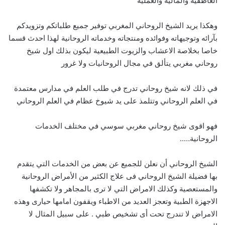
العاطفيه والماليه والعمليه
وهكذا يريد الشيخ الروحاني المغربي توفير جميع طلباتكم وتزويدكم
بآرائه وتوجيهاته وفوائده ومنتجاته وخدماته الروحانية لهذا احدث قسما
خاصا بخلاصة الاعشاب والزيوت الطبيعية ليكون بذلك اول شيخ
روحاني مغربي يتألق في مجال الروحانيات ولا غرور
في ذلك لانه شيخ روحاني تدرج في طلب العلم في مدارس معتمدة
في العلم الروحاني وتتلمذ على يد شيوخ عظام في العلم الروحاني
فهو اقوى شيخ روحاني مغربي سوسي في مختلف الخدمات
الروحانية…..
الشيخ الروحاني أن نعلن للجميع عن بعض من الخدمات التي يتقدم
بها فضيلة الشيخ الروحاني فى علاج الكثير من الأمراض الروحانية
والمستعصية وكذلك الامراض التي لا ترى بالمجاهر ولا تكشفها
الاجهزة الطبية وتعجز العديد من الاطباء ويقفون امامها حيارى وهذه
الامراض لا تندرج تحت أى تشخيص طبي . على سبيل المثال لا