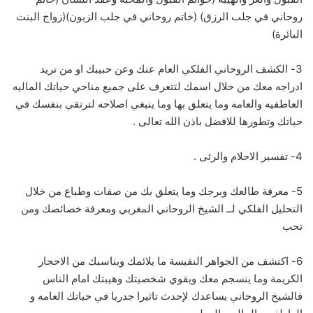
روحاني في جلب الرزق) (خاتم روحاني في جلب الزبون)(زواج البنت
البائرة)
3- الكشف الروحاني الفلكي العام عنك وعن حبيبك او من تريد
ادراجه معك من خلال اسمك لتتعرف على جميع مناحي حياتك الماليه
العاطفيه والعامه وما يتعلق بها وما ينبغي اصلاحه لترتقي بنفسك في
حياتك وتطورها للافضل باذن الله تعالى .
4- تفسير الاحلام والرئى .
5- معرفة طالعك وبرجك وما يتعلق بك من صفات وطباع من خلال
التحليل الفلكي لــ الشيخ الروحاني المغربي ومعرفة خصائصك ومن
تحب
6- اكتشف من الجواهر النفيسة ما يلائمك ويناسبك من الاحجار
الكريمة وما ينسجم معك ويقوي شخصيتك وهيبتك امام الناس
فالشيخ الروحاني يساعدك لإحدث تاثيرا جدريا في حياتك العامه و