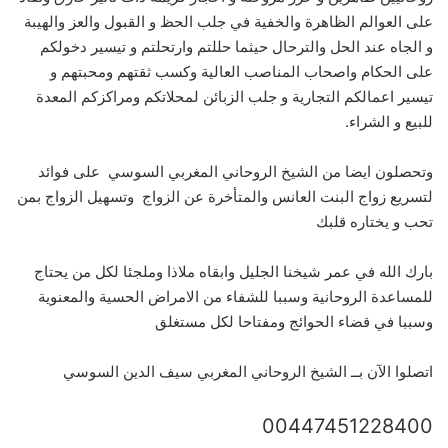
على العوالم الظاهرة والخفية في جلب الحظ و القبول والعز والهيبة
و الجاه عند الحل والترحال حيثما حللتم وارتحلتم و تيسير دخولكم
على الحكام واصحاب المناصب العالية وكسب ثقتهم ومحبتهم و
تيسير اعمالكم التجارية و جلب الزبائن لمحلاتكم ومراكزكم المعدة
للبيع و الشراء.
وتحصلون ايضا من الشيخ الروحاني المغربي السوسي على فوائد
لتسريع زواج البنت العانس والمتأخرة عن الزواج وتسهيل الزواج بمن
تحب و يختاره قلبك
بارك الله في عمر شيخنا الجليل وابقاه ملاذا وملجئا لكل من يحتاج
للمساعدة الروحانية وسببا للشفاء من الامراض الحسية والمعنوية
وسببا في قضاء الحوائج ومفتاحا لكل مستغلق
اتصلوا الآن بــ الشيخ الروحاني المغربي سيف الدين السوسي
00447451228400