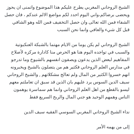
الشيخ الروحاني المغربي يطرح عليكم هذا الموضوع واتمنى ان يحوز
ويحضى برضاكم،واني اليوم احدد لكم مواضع الالم عندكم ، فان حصل
الشفاء فمن الله تعالى وان حصل التخفيف فمن الله وهو الشافي
قبل كل شيء والعافي وانما نحن السبب
الشيخ الروحاني لم يكن يوما من الايام مهتما بالشبكة العنكبوتية
والسبب في تواجده اليوم هنا هو الحرص منا كادارة مركزه لأصلاح
المفاهيم لبعض الذين يدعون ويصفون انفسهم بالشيوخ وما تدرجو
في مدارس العلم الروحاني فكثير هم من يتصلون بالشيخ ويخبرونه
انهم خسروا الكثير من المال ولم تعالج مشكلاتهم , والشيخ الروحاني
سيف الدين السوس يرد عليهم بان الذين قد سبق ان تعاملتم معهم
ليسو بالقطع من اهل العلم الروحاني وانما هم سماسرة يوهمون
الناس وهمهم الوحيد هو جني المال والربح السريع فقط
نداء الشيخ الروحاني المغربي السوسي الفقيه سيف الدين
إلى من يهمه الأمر