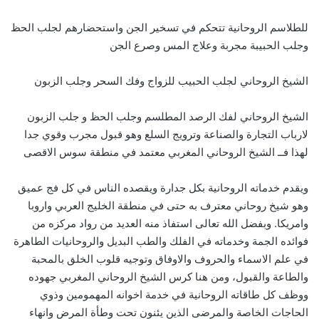
للطلاسم الروحانية تتحكم في تسخير الجن واستحضارهم لجلب الحظ
وجلب الحبيبة مجربة وعلاج المس وصرع الجن
الشيخ الروحاني لجلب الحبيب للزواج وفك السحر وجلب الزبون
الشيخ الروحاني لفك الرصد المطلسم وجلب الحظ و جلب الزبون
لارباب التجارة والصناعة وترويج السلع وهو قبول مجرب وقوي جدا
لهذا فــ الشيخ الروحاني المغربي معتمد في منطقة سوس الاقصى
ويقدم خدماته الروحانية بكل جدارة ويقصده الناس في كل فج عميق
وهو شيخ روحاني معترف به حتى في منطقة الخليج العربي واروبا
وامريكا. وبفضل الله تعالى استفاذ منه العديد من رواد مركزه من
فوائده الجمة وخدماته في الفلك والطب البديل والروحانيات الطاهرة
في علم الاسماء والحروف والاوفاق وتوجيه قلوب الخلق بالمحبة
والطاعة والقبول، ومن هنا كرس الشيخ الروحاني المغربي جهوده
ووظف كل طاقاته الروحانية في خدمة اخوانه المهمومين وذوي
الحاجات الخاصة والمرضى الذين يئنون تحت وطأة المرض وانهاء