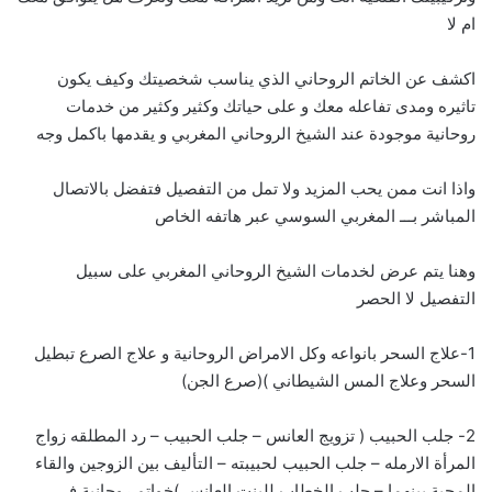
ام لا
اكشف عن الخاتم الروحاني الذي يناسب شخصيتك وكيف يكون
تاثيره ومدى تفاعله معك و على حياتك وكثير وكثير من خدمات
روحانية موجودة عند الشيخ الروحاني المغربي و يقدمها باكمل وجه
واذا انت ممن يحب المزيد ولا تمل من التفصيل فتفضل بالاتصال
المباشر بـــ
ا
لمغربي السوسي عبر هاتفه الخاص
وهنا يتم عرض لخدمات الشيخ الروحاني المغربي على سبيل
التفصيل لا الحصر
1-علاج السحر بانواعه وكل الامراض الروحانية و علاج الصرع تبطيل
السحر وعلاج المس الشيطاني )(صرع الجن)
2- جلب الحبيب ( تزويج العانس – جلب الحبيب – رد المطلقه زواج
المرأة الارمله – جلب الحبيب لحبيبته – التأليف بين الزوجين والقاء
المحبة بينهما – جلب الخطاب للبنت العانس )خواتم روحانية في