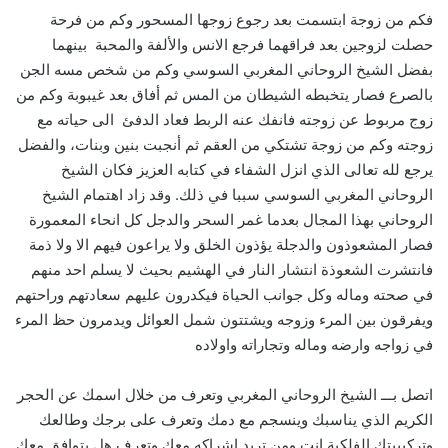
فكم من زوجة ابتسمت بعد رجوع زوجها المسحور وكم من فرحة
حصلت لزوجين بعد فراقهما فرجع الانس والألفة والمحبة بينهما
بفضل الشيخ الروحاني المغربي السوسي وكم من شخص مسه الجن
بالصرع فصار يتخبطه الشيطان من المس ثم أفاق بعد غيبوبة وكم من
زوج مربوط عن زوجته فانفك عنه الربط فعاد الدفئ الى حياته مع
زوجته وكم من زوجة تشتكي من العقم ثم أنجبت بنين وبنات، والفضل
يرجع لله تعالى الذي انزل الشفاء في كتابه العزيز فكان الشيخ
الروحاني المغربي السوسي سببا في ذلك. وقد زاد اهتمام الشيخ
الروحاني بهذا المجال بعدما غمر السحر والدجل كل انحاء المعمورة
فصار المشعوذون والدجلة يؤذون الخلق ولا يراعون فيهم الا ولا ذمة
فانتشرت الشعوذة انتشار النار في الهشيم بحيث لا يسلم احد منهم
في صحته وماله وكل جوانب الحياة فيكدرون عليهم سعادتهم وراحتهم
ويفرقون بين المرء وزوجه ويشتتون شمل العوائل ويدمرون حظ المرء
في زواجه وارضه وماله وتجاراته واولاده
اتصل بـــ الشيخ الروحاني المغربي وتعرف من خلال اسمك عن الحجر
الكريم الذي يناسبك وينسجم مع دمك وتعرف على برجك وطالعك
وتركيبيتك الفلكية انت ومن تريد اشراكه معك وتعرف هل يتوافق معك