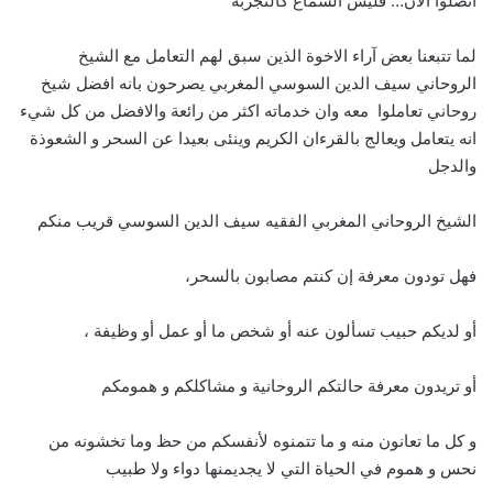
اتصلوا الآن… فليس السماع كالتجربة
لما تتبعنا بعض آراء الاخوة الذين سبق لهم التعامل مع الشيخ
الروحاني سيف الدين السوسي المغربي يصرحون بانه افضل شيخ
روحاني تعاملوا معه وان خدماته اكثر من رائعة والافضل من كل شيء
انه يتعامل ويعالج بالقرءان الكريم وينئى بعيدا عن السحر و الشعوذة
والدجل
الشيخ الروحاني المغربي الفقيه سيف الدين السوسي قريب منكم
فهل تودون معرفة إن كنتم مصابون بالسحر،
أو لديكم حبيب تسألون عنه أو شخص ما أو عمل أو وظيفة ،
أو تريدون معرفة حالتكم الروحانية و مشاكلكم و همومكم
و كل ما تعانون منه و ما تتمنوه لأنفسكم من حظ وما تخشونه من
نحس و هموم في الحياة التي لا يجديمنها دواء ولا طبيب