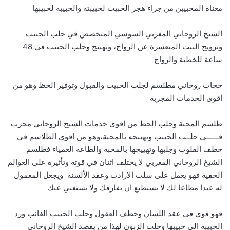
معناة المحبيبن من جراء هجر الحبيب لحبيبته والحبيبة لحبيبها
الشيخ الروحاني المغربي السوسي المتخصص في جلب الحبيب
وتزويج البنت المتعسرة عن الزواج، وتهييج وجلب الحبيب في 48
ساعة للخطبة والزواج
حجاب روحاني مطلسم لجلب الحبيب والقبول وتوفير الحظ وهو من
اقوى الخدمات المجربة
طلسم المحبة وجلب الحظ من اقوى خدمات الشيخ الروحاني مجرب
فــــــي جلــب الحبيب وتهييجه بالمحبة،وهو من اقوى الطلاسم في
خطف القلوب وجلبها وتهييجها بالمحبة والطاعة العمياء فطلسم
الشيخ الروحاني المغربي لا يختلف اثنان في قوته وتأثيره على العوالم
الخفية فهو يعمل على سلب الارادت وعقد الألسنة ويجعل المعمول
له عبدا مطاعا لك لا يستطيع ان يفارقك ولا يستغني عنك
فهو قوي في عقد اللسان وخطف العقول وجلب الحبيب الغائب ورد
الحبيبة الى حبيبها وجلب الزبون لهذا من يقصد الشيخ الروحاني