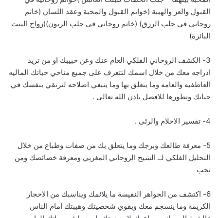
القبول والعز والهيبة (خواتم القبول والمحبة وعقد اللسان (خاتم
روحاني في جلب الرزق) (خاتم روحاني في جلب الزبون)(زواج البنت
البائرة)
3- الكشف الروحاني الفلكي العام عنك وعن حبيبك او من تريد
ادراجه معك من خلال اسمك لتتعرف على جميع مناحي حياتك الماليه
العاطفيه والعامه وما يتعلق بها وما ينبغي اصلاحه لترتقي بنفسك في
حياتك وتطورها للافضل باذن الله تعالى .
4- تفسير الاحلام والرئى .
5- معرفة طالعك وبرجك وما يتعلق بك من صفات وطباع من خلال
التحليل الفلكي لــ الشيخ الروحاني المغربي ومعرفة خصائصك ومن
تحب
6- اكتشف من الجواهر النفيسة ما يلائمك ويناسبك من الاحجار
الكريمة وما ينسجم معك ويقوي شخصيتك وهيبتك امام الناس