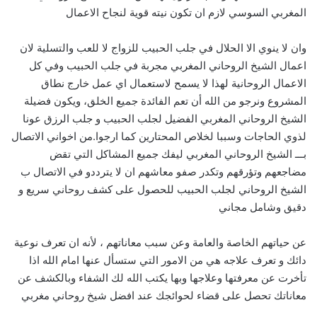
المغربي السوسي لازم ان تكون نيته قوية لنجاح الاعمال
وان لا ينوي الا الحلال في جلب الحبيب للزواج لا للعب والتسلية لان
اعمال الشيخ الروحاني المغربي مجربة في جلب الحبيب وفي كل
الاعمال الروحانية لهذا لا يسمح لاستعمال اي عمل خارج نطاق
المشروع ونرجو من الله أن تعم الفائدة جميع الخلق، ويكون فضيلة
الشيخ الروحاني المغربي الفضيل لجلب الحبيب و جلب الرزق عونا
لذوي الحاجات وسببا لخلاص المحتارين كما ارجوا.من اخواني الاتصال
بـــ الشيخ الروحاني المغربي ليفك جميع المشاكل التي تقض
مضاجعهم وتؤرقهم وتكدر صفو معاشهم ان لا يترددو في الاتصال ب
الشيخ الروحاني لجلب الحبيب للحصول على كشف روحاني سريع و
دقيق وشامل مجاني
عن حياتهم الخاصة والعامة وعن سبب معاناتهم ، لأنه ان تعرف نوعية
دائك و تعرف علاجه هي من الامور التي ستسأل عنها امام الله اذا
تأخرت عن معرفتها وعلاجها وبها يكتب الله لك الشفاء وبالكشف عن
معاناتك تحصل على قضاء لحوائجك عند افضل شيخ روحاني مغربي