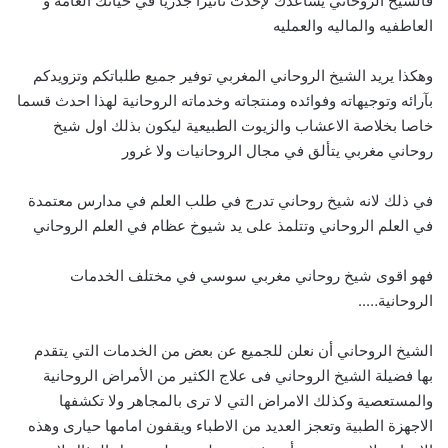
فالشيخ الروحاني يساعدك لإحدث تاثيرا جدريا في حياتك العامه و
العاطفيه والماليه والعمليه
وهكذا يريد الشيخ الروحاني المغربي توفير جميع طلباتكم وتزويدكم
بآرائه وتوجيهاته وفوائده ومنتجاته وخدماته الروحانية لهذا احدث قسما
خاصا بخلاصة الاعشاب والزيوت الطبيعية ليكون بذلك اول شيخ
روحاني مغربي يتألق في مجال الروحانيات ولا غرور
في ذلك لانه شيخ روحاني تدرج في طلب العلم في مدارس معتمدة
في العلم الروحاني وتتلمذ على يد شيوخ عظام في العلم الروحاني
فهو اقوى شيخ روحاني مغربي سوسي في مختلف الخدمات
الروحانية…..
الشيخ الروحاني أن نعلن للجميع عن بعض من الخدمات التي يتقدم
بها فضيلة الشيخ الروحاني فى علاج الكثير من الأمراض الروحانية
والمستعصية وكذلك الامراض التي لا ترى بالمجاهر ولا تكشفها
الاجهزة الطبية وتعجز العديد من الاطباء ويقفون امامها حيارى وهذه