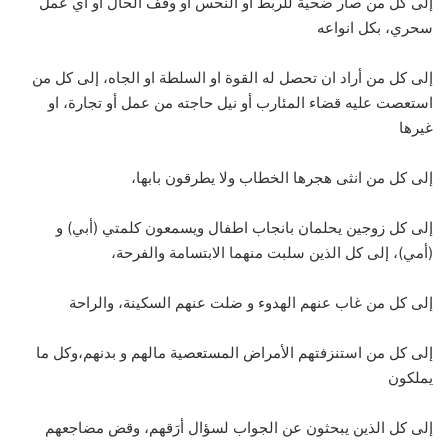
إلى كل من صار ضحية للربط أو النحس أو وقف الحال أو أي عمل
سحري، بكل انواعه
إلى كل من أراد ان تحصل له القوة او السلطة او الجاه، إلى كل من
استعصت عليه قضاء المئارب أو نيل حاجته من عمل أو تجارة، او
غيرها
إلى كل من انثى هجرها الخطاب ولا يطرقون بابها،
إلى كل زوجين يحلمان بانجاب اطفال ويسمعون كلمتي (أبي) و
(أمي)، إلى كل الذين سلبت منهما الابتسامة والفرحة،
إلى كل من غاب عنهم الهدوء و ضلت عنهم السكينة، والراحة
إلى كل من استنزفتهم الأمراض المستعصية مالهم و بدنهم،وكل ما
يملكون
إلى كل الذين يبحثون عن الجواب لسؤال أرَقهم، وقض مضاجعهم