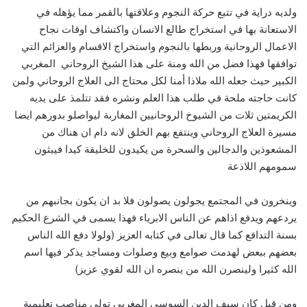
ولديه دراية في تتبع حركة النجوم وعلاقتها بالقمر مما يؤهله في
الاستعانة بها في استخراج طالع الانسان واكتشاف اوقات نجاح
الاعمال الروحانية وربطها بالنجوم واستخراج الاقسام والعزائم التي
توافقها فهذا فضل من الله ومنة على هذا الشيخ الروحاني المغربي
الكبير حيث جعله الله ملاذا أمنا لكل محتاج الى العلاج الروحاني ولمن
كانت حاجته ملحة في طلب هذا العلم ونشره فقد تتلمذ على يديه
الكريمتين ثلات من الشيوخ الروحانيين المغاربة ليواصلو بدورهم ايضا
مسيرة العلاج الروحاني وينتفع بهم الخلق لانه دام ان هناك من
المشعوذين والدجالين والسحرة من يكيدون للخليقة كيدا فيبثون
سمومهم اللاذعة
وينخرون في المجتمع يجولون يصولون فلا بد ان يكون بجانبهم من
يردعهم ويدفع اذاهم عن الناس الابرياء فهذا يسمى في الشرع الحكيم
بسنة التدافع كما قال تعالى في كتابه العزيز (ولولا دفع الله الناس
بعضهم ببعض لهدمت صوامع وبيع وصلوات ومساجد يذكر فيها اسم
الله كثيرا ولينصرن الله من ينصره ان الله لقوي عزيز)
ومن قبل كان سيف الدين السوسي المغربي تولي مناصب تعليمية