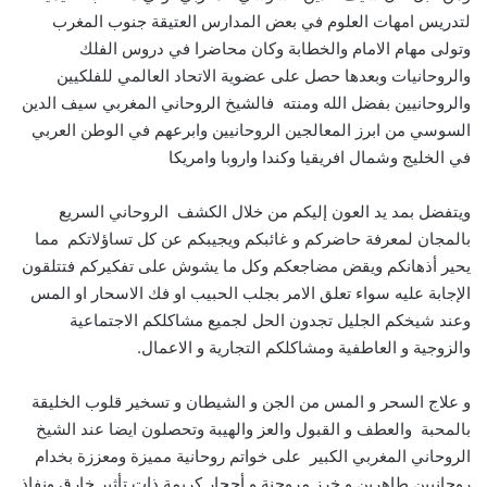
لتدريس امهات العلوم في بعض المدارس العتيقة جنوب المغرب
وتولى مهام الامام والخطابة وكان محاضرا في دروس الفلك
والروحانيات وبعدها حصل على عضوية الاتحاد العالمي للفلكيين
والروحانيين بفضل الله ومنته فالشيخ الروحاني المغربي سيف الدين
السوسي من ابرز المعالجين الروحانيين وابرعهم في الوطن العربي
في الخليج وشمال افريقيا وكندا واروبا وامريكا
ويتفضل بمد يد العون إليكم من خلال الكشف الروحاني السريع
بالمجان لمعرفة حاضركم و غائبكم ويجيبكم عن كل تساؤلاتكم مما
يحير أذهانكم ويقض مضاجعكم وكل ما يشوش على تفكيركم فتتلقون
الإجابة عليه سواء تعلق الامر بجلب الحبيب او فك الاسحار او المس
وعند شيخكم الجليل تجدون الحل لجميع مشاكلكم الاجتماعية
والزوجية و العاطفية ومشاكلكم التجارية و الاعمال.
و علاج السحر و المس من الجن و الشيطان و تسخير قلوب الخليقة
بالمحبة والعطف و القبول والعز والهيبة وتحصلون ايضا عند الشيخ
الروحاني المغربي الكبير على خواتم روحانية مميزة ومعززة بخدام
روحانيين طاهرين و خرز مروحنة و أحجار كريمة ذات تأثير خارق ونفاذ