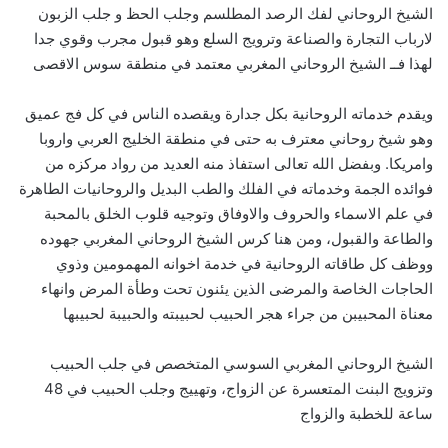
الشيخ الروحاني لفك الرصد المطلسم وجلب الحظ و جلب الزبون
لارباب التجارة والصناعة وترويج السلع وهو قبول مجرب وقوي جدا
لهذا فــ الشيخ الروحاني المغربي معتمد في منطقة سوس الاقصى
ويقدم خدماته الروحانية بكل جدارة ويقصده الناس في كل فج عميق
وهو شيخ روحاني معترف به حتى في منطقة الخليج العربي واروبا
وامريكا. وبفضل الله تعالى استفاذ منه العديد من رواد مركزه من
فوائده الجمة وخدماته في الفلك والطب البديل والروحانيات الطاهرة
في علم الاسماء والحروف والاوفاق وتوجيه قلوب الخلق بالمحبة
والطاعة والقبول، ومن هنا كرس الشيخ الروحاني المغربي جهوده
ووظف كل طاقاته الروحانية في خدمة اخوانه المهمومين وذوي
الحاجات الخاصة والمرضى الذين يئنون تحت وطأة المرض وانهاء
معناة المحبيبن من جراء هجر الحبيب لحبيبته والحبيبة لحبيبها
الشيخ الروحاني المغربي السوسي المتخصص في جلب الحبيب
وتزويج البنت المتعسرة عن الزواج، وتهييج وجلب الحبيب في 48
ساعة للخطبة والزواج