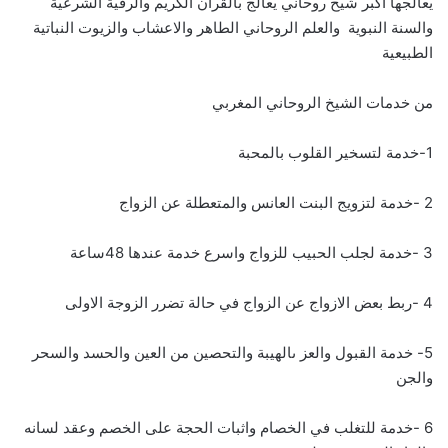
يعالجها اكبر شيخ روحاني يعالج بالقرأن الكريم والرقية الشرعية
والسنة النبوية والعلم الروحاني الطاهر والاعشاب والزيوت النباتية
الطبيعية
من خدمات الشيخ الروحاني المغربي
1-خدمة لتسخير القلوب بالمحبة
2 -خدمة لتزويج البنت العانس والمتعطلة عن الزواج
3 -خدمة لجلب الحبيب للزواج واسرع خدمة عندها 48ساعة
4 -ربط بعض الازواج عن الزواج في حالة تضرر الزوجة الاولى
5- خدمة القبول والعز ىالهيبة والتحصين من العين والحسد والسحر
والجن
6 -خدمة للتغلب في الخصام واثبات الحجة على الخصم وعقد لسانه