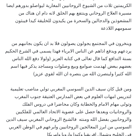
الكريمتين ثلات من الشيوخ الروحانيين المغاربة ليواصلو بدورهم ايضا
مسيرة العلاج الروحاني وينتفع بهم الخلق لانه دام ان هناك من
المشعوذين والدجالين والسحرة من يكيدون للخليقة كيدا فيبثون
سمومهم اللاذعة
وينخرون في المجتمع يجولون يصولون فلا بد ان يكون بجانبهم من
يردعهم ويدفع اذاهم عن الناس الابرياء فهذا يسمى في الشرع الحكيم
بسنة التدافع كما قال تعالى في كتابه العزيز (ولولا دفع الله الناس
بعضهم ببعض لهدمت صوامع وبيع وصلوات ومساجد يذكر فيها اسم
الله كثيرا ولينصرن الله من ينصره ان الله لقوي عزيز)
ومن قبل كان سيف الدين السوسي المغربي تولي مناصب تعليمية
لتدريس امهات العلوم في بعض المدارس العتيقة جنوب المغرب
وتولى مهام الامام والخطابة وكان محاضرا في دروس الفلك
والروحانيات وبعدها حصل على عضوية الاتحاد العالمي للفلكيين
والروحانيين بفضل الله ومنته فالشيخ الروحاني المغربي سيف الدين
السوسي من ابرز المعالجين الروحانيين وابرعهم في الوطن العربي
في الخليج وشمال افريقيا وكندا واروبا وامريكا