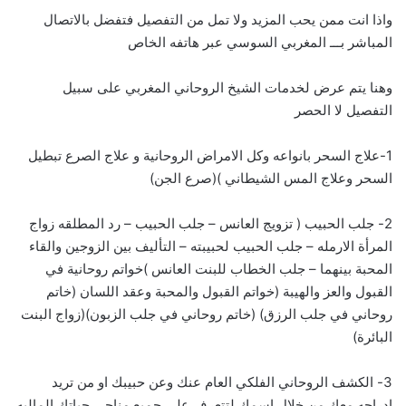
واذا انت ممن يحب المزيد ولا تمل من التفصيل فتفضل بالاتصال
المباشر بـــ
ا
لمغربي السوسي عبر هاتفه الخاص
وهنا يتم عرض لخدمات الشيخ الروحاني المغربي على سبيل
التفصيل لا الحصر
1-علاج السحر بانواعه وكل الامراض الروحانية و علاج الصرع تبطيل
السحر وعلاج المس الشيطاني )(صرع الجن)
2- جلب الحبيب ( تزويج العانس – جلب الحبيب – رد المطلقه زواج
المرأة الارمله – جلب الحبيب لحبيبته – التأليف بين الزوجين والقاء
المحبة بينهما – جلب الخطاب للبنت العانس )خواتم روحانية في
القبول والعز والهيبة (خواتم القبول والمحبة وعقد اللسان (خاتم
روحاني في جلب الرزق) (خاتم روحاني في جلب الزبون)(زواج البنت
البائرة)
3- الكشف الروحاني الفلكي العام عنك وعن حبيبك او من تريد
ادراجه معك من خلال اسمك لتتعرف على جميع مناحي حياتك الماليه