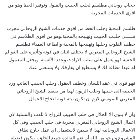
حجاب روحاني مطلسم لجلب الحبيب والقبول وتوفير الحظ وهو من
اقوى الخدمات المجربة
طلسم المحبة وجلب الحظ من اقوى خدمات الشيخ الروحاني مجرب
فــــــي جلــب الحبيب وتهييجه بالمحبة،وهو من اقوى الطلاسم في
خطف القلوب وجلبها وتهييجها بالمحبة والطاعة العمياء فطلسم
الشيخ الروحاني المغربي لا يختلف اثنان في قوته وتأثيره على العوالم
الخفية فهو يعمل على سلب الارادت وعقد الألسنة ويجعل المعمول
له عبدا مطاعا لك لا يستطيع ان يفارقك ولا يستغني عنك
فهو قوي في عقد اللسان وخطف العقول وجلب الحبيب الغائب ورد
الحبيبة الى حبيبها وجلب الزبون لهذا من يقصد الشيخ الروحاني
المغربي السوسي لازم ان تكون نيته قوية لنجاح الاعمال
وان لا ينوي الا الحلال في جلب الحبيب للزواج لا للعب والتسلية لان
اعمال الشيخ الروحاني المغربي مجربة في جلب الحبيب وفي كل
الاعمال الروحانية لهذا لا يسمح لاستعمال اي عمل خارج نطاق
المشروع ونرجو من الله أن تعم الفائدة جميع الخلق، ويكون فضيلة