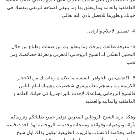
العاطفيه والعامه وما يتعلق بها وما ينبغي اصلاحه لترتقي بنفسك في
حياتك وتطورها للافضل باذن الله تعالى .
4- تفسير الاحلام والرئى .
5- معرفة طالعك وبرجك وما يتعلق بك من صفات وطباع من خلال
التحليل الفلكي لــ الشيخ الروحاني المغربي ومعرفة خصائصك ومن
تحب
6- اكتشف من الجواهر النفيسة ما يلائمك ويناسبك من الاحجار
الكريمة وما ينسجم معك ويقوي شخصيتك وهيبتك امام الناس
فالشيخ الروحاني يساعدك لإحدث تاثيرا جدريا في حياتك العامه و
العاطفيه والماليه والعمليه
وهكذا يريد الشيخ الروحاني المغربي توفير جميع طلباتكم وتزويدكم
بآرائه وتوجيهاته وفوائده ومنتجاته وخدماته الروحانية لهذا احدث قسما
خاصا بخلاصة الاعشاب والزيوت الطبيعية ليكون بذلك اول شيخ