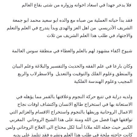
فلا يدخر جهدا في اسعاد اخوانه وزواره من شتى بقاع العالم
فقد بدأ حياته العملية من صباه مع والده ابو سعيد محمد ابو جمعة
الشريف الأدريسي من اهل العز والهدى وبدأ يتدرج في العلم والتعلم
والاجتهاد في طلب هذا العلم الشريف من ثلاث
شيوخ اكفاء مشهود لهم بالعلم والعطاء في منطقة سوس العالمة
وكان بارعا في علم الفقه والحديث والتفسير والبلاغة وعلم البيان
والمنطق وعلوم الفلك والتوقيت والتعديل والاسطرلاب والربع
المجيب وعلوم الهندسة الفلكية
ولديه دراية في تتبع حركة النجوم وعلاقتها بالقمر مما يؤهله في
الاستعانة بها في استخراج طالع الانسان واكتشاف اوقات نجاح
الاعمال الروحانية وربطها بالنجوم واستخراج الاقسام والعزائم التي
توافقها فهذا فضل من الله ومنة على هذا الشيخ الروحاني المغربي
الكبير حيث جعله الله ملاذا أمنا لكل محتاج الى العلاج الروحاني ولمن
كانت حاجته ملحة في طلب هذا العلم ونشره فقد تتلمذ على يديه