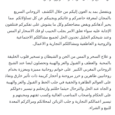
ويتفضل بمد يد العون إليكم من خلال الكشف الروحاني السريع
بالمجان لمعرفة حاضركم و غائبكم ويجيبكم عن كل تساؤلاتكم مما
يحير أذهانكم ويقض مضاجعكم وكل ما يشوش على تفكيركم فتتلقون
الإجابة عليه سواء تعلق الامر بجلب الحبيب او فك الاسحار او المس
وعند شيخكم الجليل تجدون الحل لجميع مشاكلكم الاجتماعية
والزوجية و العاطفية ومشاكلكم التجارية و الاعمال.
و علاج السحر و المس من الجن و الشيطان و تسخير قلوب الخليقة
بالمحبة والعطف و القبول والعز والهيبة وتحصلون ايضا عند الشيخ
الروحاني المغربي الكبير على خواتم روحانية مميزة ومعززة بخدام
روحانيين طاهرين و خرز مروحنة و أحجار كريمة ذات تأثير خارق ونفاذ
على العوالم الظاهرة والخفية في جلب الحظ و القبول والعز والهيبة
و الجاه عند الحل والترحال حيثما حللتم وارتحلتم و تيسير دخولكم
على الحكام واصحاب المناصب العالية وكسب ثقتهم ومحبتهم و
تيسير اعمالكم التجارية و جلب الزبائن لمحلاتكم ومراكزكم المعدة
للبيع و الشراء.