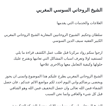
الشيخ الروحاني السوسي المغربي
العلاجات والخدمات التي يقدمها
سلطان وحكيم الشيوخ الروحانيين المغاربة الشيخ الروحاني المغربي
الكبير الفقيه سيف الدين السوسي
ارجوا منكم رواد مركزنا قبل طلب عمل الكشف قراءة ما يلي
لتستفيد اولا وتعرف اسباب المشاكل التي تعانيها ونقترح عليك
حلولها وكيفية التعامل معها وبالاحرى علاجها
الشيخ الروحاني المغربي يطرح عليكم هذا الموضوع واتمنى ان يحوز
ويحضى برضاكم،واني اليوم احدد لكم مواضع الالم عندكم ، فان حصل
الشفاء فمن الله تعالى وان حصل التخفيف فمن الله وهو الشافي
قبل كل شيء والعافي وانما نحن السبب
الشيخ الروحاني لم يكن يوما من الايام مهتما بالشبكة العنكبوتية