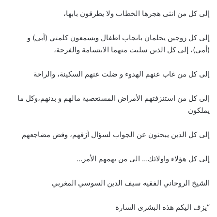
إلى كل من انثى هجرها الخطاب ولا يطرقون بابها،
إلى كل زوجين يحلمان بانجاب اطفال ويسمعون كلمتي (أبي) و
(أمي)، إلى كل الذين سلبت منهما الابتسامة والفرحة،
إلى كل من غاب عنهم الهدوء و ضلت عنهم السكينة، والراحة
إلى كل من استنزفتهم الأمراض المستعصية مالهم و بدنهم،وكل ما
يملكون
إلى كل الذين يبحثون عن الجواب لسؤال أرَقهم، وقض مضاجعهم
إلى كل هؤلاء واولائك… الى من يهمهم الأمر…
الشيخ الروحاني الفقيه سيف الدين السوسي المغربي
“يزف اليكم هذه البشرى السارة