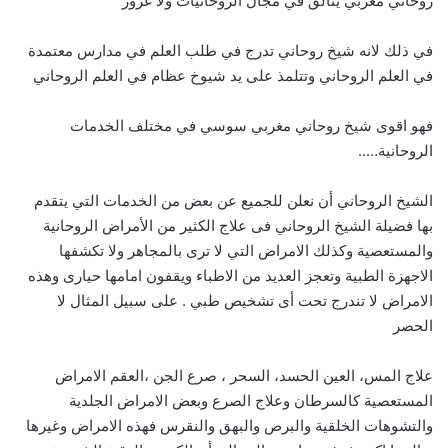
روحاني مغربي يتألق في مجال الروحانيات ولا غرور
في ذلك لانه شيخ روحاني تدرج في طلب العلم في مدارس معتمدة
في العلم الروحاني وتتلمذ على يد شيوخ عظام في العلم الروحاني
فهو اقوى شيخ روحاني مغربي سوسي في مختلف الخدمات
الروحانية…..
الشيخ الروحاني أن نعلن للجميع عن بعض من الخدمات التي يتقدم
بها فضيلة الشيخ الروحاني فى علاج الكثير من الأمراض الروحانية
والمستعصية وكذلك الامراض التي لا ترى بالمجاهر ولا تكشفها
الاجهزة الطبية وتعجز العديد من الاطباء ويقفون امامها حيارى وهذه
الامراض لا تندرج تحت أى تشخيص طبي . على سبيل المثال لا
الحصر
علاج المس، العين الحسد، السحر ، صرع الجن ،العقم الامراض
المستعصية كالسرطان وعلاج الصرع وبعض الامراض الجلدية
والتشوهات الخلقية والبرص والبهق والنقرس فهذه الامراض وغيرها