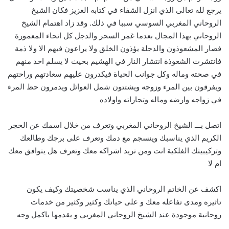
يرجع لله تعالى الذي انزل الشفاء في كتابه العزيز فكان الشيخ
الروحاني المغربي السوسي سببا في ذلك. وقد زاد اهتمام الشيخ
الروحاني بهذا المجال بعدما غمر السحر والدجل كل انحاء المعمورة
فصار المشعوذون والدجلة يؤذون الخلق ولا يراعون فيهم الا ولا ذمة
فانتشرت الشعوذة انتشار النار في الهشيم بحيث لا يسلم احد منهم
في صحته وماله وكل جوانب الحياة فيكدرون عليهم سعادتهم وراحتهم
ويفرقون بين المرء وزوجه ويشتتون شمل العوائل ويدمرون حظ المرء
في زواجه وارضه وماله وتجاراته واولاده
اتصل بـــ الشيخ الروحاني المغربي وتعرف من خلال اسمك عن الحجر
الكريم الذي يناسبك وينسجم مع دمك وتعرف على برجك وطالعك
وتركيبيتك الفلكية انت ومن تريد اشراكه معك وتعرف هل يتوافق معك
ام لا
اكشف عن الخاتم الروحاني الذي يناسب شخصيتك وكيف يكون
تاثيره ومدى تفاعله معك و على حياتك وكثير وكثير من خدمات
روحانية موجودة عند الشيخ الروحاني المغربي و يقدمها باكمل وجه