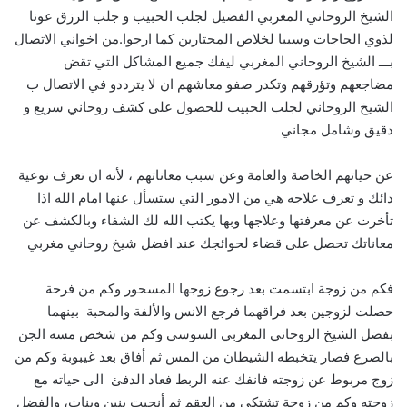
الشيخ الروحاني المغربي الفضيل لجلب الحبيب و جلب الرزق عونا
لذوي الحاجات وسببا لخلاص المحتارين كما ارجوا.من اخواني الاتصال
بـــ الشيخ الروحاني المغربي ليفك جميع المشاكل التي تقض
مضاجعهم وتؤرقهم وتكدر صفو معاشهم ان لا يترددو في الاتصال ب
الشيخ الروحاني لجلب الحبيب للحصول على كشف روحاني سريع و
دقيق وشامل مجاني
عن حياتهم الخاصة والعامة وعن سبب معاناتهم ، لأنه ان تعرف نوعية
دائك و تعرف علاجه هي من الامور التي ستسأل عنها امام الله اذا
تأخرت عن معرفتها وعلاجها وبها يكتب الله لك الشفاء وبالكشف عن
معاناتك تحصل على قضاء لحوائجك عند افضل شيخ روحاني مغربي
فكم من زوجة ابتسمت بعد رجوع زوجها المسحور وكم من فرحة
حصلت لزوجين بعد فراقهما فرجع الانس والألفة والمحبة بينهما
بفضل الشيخ الروحاني المغربي السوسي وكم من شخص مسه الجن
بالصرع فصار يتخبطه الشيطان من المس ثم أفاق بعد غيبوبة وكم من
زوج مربوط عن زوجته فانفك عنه الربط فعاد الدفئ الى حياته مع
زوجته وكم من زوجة تشتكي من العقم ثم أنجبت بنين وبنات، والفضل