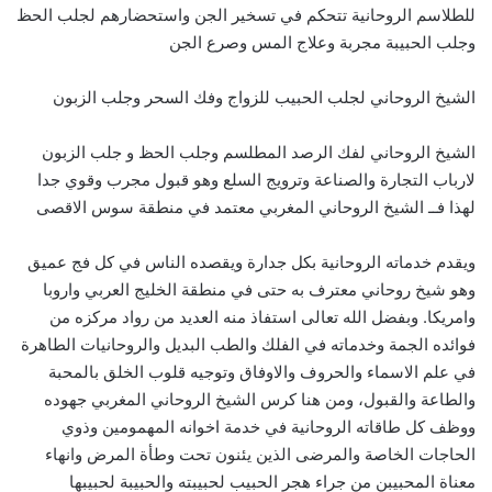
للطلاسم الروحانية تتحكم في تسخير الجن واستحضارهم لجلب الحظ
وجلب الحبيبة مجربة وعلاج المس وصرع الجن
الشيخ الروحاني لجلب الحبيب للزواج وفك السحر وجلب الزبون
الشيخ الروحاني لفك الرصد المطلسم وجلب الحظ و جلب الزبون
لارباب التجارة والصناعة وترويج السلع وهو قبول مجرب وقوي جدا
لهذا فــ الشيخ الروحاني المغربي معتمد في منطقة سوس الاقصى
ويقدم خدماته الروحانية بكل جدارة ويقصده الناس في كل فج عميق
وهو شيخ روحاني معترف به حتى في منطقة الخليج العربي واروبا
وامريكا. وبفضل الله تعالى استفاذ منه العديد من رواد مركزه من
فوائده الجمة وخدماته في الفلك والطب البديل والروحانيات الطاهرة
في علم الاسماء والحروف والاوفاق وتوجيه قلوب الخلق بالمحبة
والطاعة والقبول، ومن هنا كرس الشيخ الروحاني المغربي جهوده
ووظف كل طاقاته الروحانية في خدمة اخوانه المهمومين وذوي
الحاجات الخاصة والمرضى الذين يئنون تحت وطأة المرض وانهاء
معناة المحبيبن من جراء هجر الحبيب لحبيبته والحبيبة لحبيبها