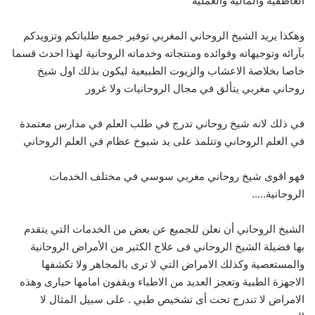
العاطفيه والماليه والعمليه
وهكذا يريد الشيخ الروحاني المغربي توفير جميع طلباتكم وتزويدكم
بآرائه وتوجيهاته وفوائده ومنتجاته وخدماته الروحانية لهذا احدث قسما
خاصا بخلاصة الاعشاب والزيوت الطبيعية ليكون بذلك اول شيخ
روحاني مغربي يتألق في مجال الروحانيات ولا غرور
في ذلك لانه شيخ روحاني تدرج في طلب العلم في مدارس معتمدة
في العلم الروحاني وتتلمذ على يد شيوخ عظام في العلم الروحاني
فهو اقوى شيخ روحاني مغربي سوسي في مختلف الخدمات
الروحانية…..
الشيخ الروحاني أن نعلن للجميع عن بعض من الخدمات التي يتقدم
بها فضيلة الشيخ الروحاني فى علاج الكثير من الأمراض الروحانية
والمستعصية وكذلك الامراض التي لا ترى بالمجاهر ولا تكشفها
الاجهزة الطبية وتعجز العديد من الاطباء ويقفون امامها حيارى وهذه
الامراض لا تندرج تحت أى تشخيص طبي . على سبيل المثال لا