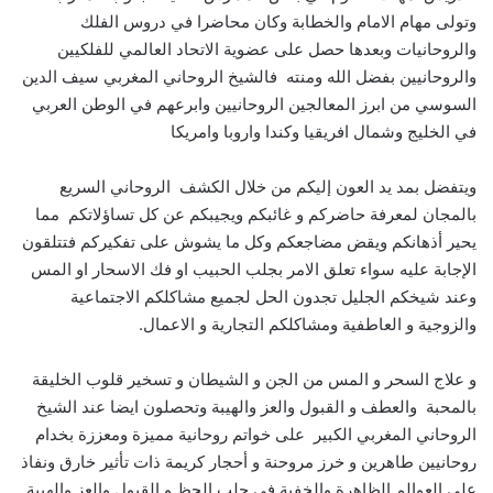
وتولى مهام الامام والخطابة وكان محاضرا في دروس الفلك
والروحانيات وبعدها حصل على عضوية الاتحاد العالمي للفلكيين
والروحانيين بفضل الله ومنته فالشيخ الروحاني المغربي سيف الدين
السوسي من ابرز المعالجين الروحانيين وابرعهم في الوطن العربي
في الخليج وشمال افريقيا وكندا واروبا وامريكا
ويتفضل بمد يد العون إليكم من خلال الكشف الروحاني السريع
بالمجان لمعرفة حاضركم و غائبكم ويجيبكم عن كل تساؤلاتكم مما
يحير أذهانكم ويقض مضاجعكم وكل ما يشوش على تفكيركم فتتلقون
الإجابة عليه سواء تعلق الامر بجلب الحبيب او فك الاسحار او المس
وعند شيخكم الجليل تجدون الحل لجميع مشاكلكم الاجتماعية
والزوجية و العاطفية ومشاكلكم التجارية و الاعمال.
و علاج السحر و المس من الجن و الشيطان و تسخير قلوب الخليقة
بالمحبة والعطف و القبول والعز والهيبة وتحصلون ايضا عند الشيخ
الروحاني المغربي الكبير على خواتم روحانية مميزة ومعززة بخدام
روحانيين طاهرين و خرز مروحنة و أحجار كريمة ذات تأثير خارق ونفاذ
على العوالم الظاهرة والخفية في جلب الحظ و القبول والعز والهيبة