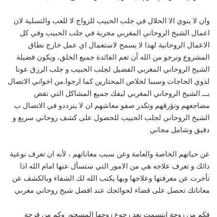
وان لا ينوي الا الحلال في جلب الحبيب للزواج لا للعب والتسلية لان
اعمال الشيخ الروحاني المغربي مجربة في جلب الحبيب وفي كل
الاعمال الروحانية لهذا لا يسمح لاستعمال اي عمل خارج نطاق
المشروع ونرجو من الله أن تعم الفائدة جميع الخلق، ويكون فضيلة
الشيخ الروحاني المغربي الفضيل لجلب الحبيب و جلب الرزق عونا
لذوي الحاجات وسببا لخلاص المحتارين كما ارجوا.من اخواني الاتصال
بـــ الشيخ الروحاني المغربي ليفك جميع المشاكل التي تقض
مضاجعهم وتؤرقهم وتكدر صفو معاشهم ان لا يترددو في الاتصال ب
الشيخ الروحاني لجلب الحبيب للحصول على كشف روحاني سريع و
دقيق وشامل مجاني
عن حياتهم الخاصة والعامة وعن سبب معاناتهم ، لأنه ان تعرف نوعية
دائك و تعرف علاجه هي من الامور التي ستسأل عنها امام الله اذا
تأخرت عن معرفتها وعلاجها وبها يكتب الله لك الشفاء وبالكشف عن
معاناتك تحصل على قضاء لحوائجك عند افضل شيخ روحاني مغربي
فكم من زوجة ابتسمت بعد رجوع زوجها المسحور وكم من فرحة