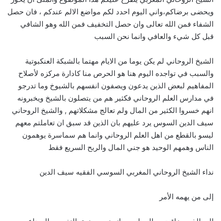
ويحضى برضاكم،واني اليوم احدد لكم مواضع الالم عندكم ، فان حصل
الشفاء فمن الله تعالى وان حصل التخفيف فمن الله وهو الشافي
قبل كل شيء والعافي وانما نحن السبب
الشيخ الروحاني لم يكن يوما من الايام مهتما بالشبكة العنكبوتية
والسبب في تواجده اليوم هنا هو الحرص منا كادارة مركزه لأصلاح
المفاهيم لبعض الذين يدعون ويصفون انفسهم بالشيوخ وما تدرجو
في مدارس العلم الروحاني فكثير هم من يتصلون بالشيخ ويخبرونه
انهم خسروا الكثير من المال ولم تعالج مشكلاتهم , والشيخ الروحاني
سيف الدين السوس يرد عليهم بان الذين قد سبق ان تعاملتم معهم
ليسو بالقطع من اهل العلم الروحاني وانما هم سماسرة يوهمون
الناس وهمهم الوحيد هو جني المال والربح السريع فقط
نداء الشيخ الروحاني المغربي السوسي الفقيه سيف الدين
إلى من يهمه الأمر