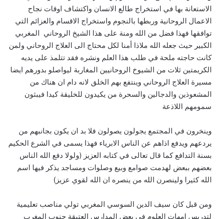
الاستعانة بها في استخراج طالع الانسان واكتشاف اوقات نجاح
الاعمال الروحانية وربطها بالنجوم واستخراج الاقسام والعزائم التي
توافقها فهذا فضل من الله ومنة على هذا الشيخ الروحاني المغربي
الكبير حيث جعله الله ملاذا أمنا لكل محتاج الى العلاج الروحاني ولمن
كانت حاجته ملحة في طلب هذا العلم ونشره فقد تتلمذ على يديه
الكريمتين ثلات من الشيوخ الروحانيين المغاربة ليواصلو بدورهم ايضا
مسيرة العلاج الروحاني وينتفع بهم الخلق لانه دام ان هناك من
المشعوذين والدجالين والسحرة من يكيدون للخليقة كيدا فيبثون
سمومهم اللاذعة
وينخرون في المجتمع يجولون يصولون فلا بد ان يكون بجانبهم من
يردعهم ويدفع اذاهم عن الناس الابرياء فهذا يسمى في الشرع الحكيم
بسنة التدافع كما قال تعالى في كتابه العزيز (ولولا دفع الله الناس
بعضهم ببعض لهدمت صوامع وبيع وصلوات ومساجد يذكر فيها اسم
الله كثيرا ولينصرن الله من ينصره ان الله لقوي عزيز)
ومن قبل كان سيف الدين السوسي المغربي تولي مناصب تعليمية
لتدريس امهات العلوم في بعض المدارس العتيقة جنوب المغرب