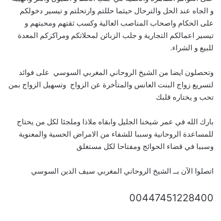
و الجاه عند الحل والترحال حيثما حللتم وارتحلتم و تيسير دخولكم
على الحكام واصحاب المناصب العالية وكسب ثقتهم ومحبتهم و
تيسير اعمالكم التجارية و جلب الزبائن لمحلاتكم ومراكزكم المعدة
للبيع و الشراء.
وتحصلون ايضا من الشيخ الروحاني المغربي السوسي على فوائد
لتسريع زواج البنت العانس والمتأخرة عن الزواج وتسهيل الزواج بمن
تحب و يختاره قلبك
بارك الله في عمر شيخنا الجليل وابقاه ملاذا وملجئا لكل من يحتاج
للمساعدة الروحانية وسببا للشفاء من الامراض الحسية والمعنوية
وسببا في قضاء الحوائج ومفتاحا لكل مستغلق
اتصلوا الآن بــ الشيخ الروحاني المغربي سيف الدين السوسي
00447451228400