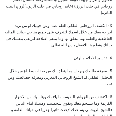
روحاني في جلب الرزق) (خاتم روحاني في جلب الزبون)(زواج البنت
البائرة)
3- الكشف الروحاني الفلكي العام عنك وعن حبيبك او من تريد
ادراجه معك من خلال اسمك لتتعرف على جميع مناحي حياتك الماليه
العاطفيه والعامه وما يتعلق بها وما ينبغي اصلاحه لترتقي بنفسك في
حياتك وتطورها للافضل باذن الله تعالى .
4- تفسير الاحلام والرئى .
5- معرفة طالعك وبرجك وما يتعلق بك من صفات وطباع من خلال
التحليل الفلكي لــ الشيخ الروحاني المغربي ومعرفة خصائصك ومن
تحب
6- اكتشف من الجواهر النفيسة ما يلائمك ويناسبك من الاحجار
الكريمة وما ينسجم معك ويقوي شخصيتك وهيبتك امام الناس
فالشيخ الروحاني يساعدك لإحدث تاثيرا جدريا في حياتك العامه و