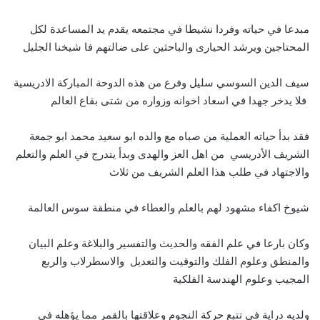
مبدعا في حياته وفردا نشيطا في مجتمعه يقدم يد المساعدة لكل
المحتاجين ويرشد الحيارى والباحثين على ضالتهم فا شيخنا الجليل
سيف الدين السوسي سليل وفرع من هذه الدوحة المباركة الادريسية
فلا يدخر جهدا في اسعاد اخوانه وزواره من شتى بقاع العالم
فقد بدأ حياته العملية من صباه مع والده ابو سعيد محمد ابو جمعة
الشريف الأدريسي من اهل العز والهدى وبدأ يتدرج في العلم والتعلم
والاجتهاد في طلب هذا العلم الشريف من ثلاث
شيوخ اكفاء مشهود لهم بالعلم والعطاء في منطقة سوس العالمة
وكان بارعا في علم الفقه والحديث والتفسير والبلاغة وعلم البيان
والمنطق وعلوم الفلك والتوقيت والتعديل والاسطرلاب والربع
المجيب وعلوم الهندسة الفلكية
ولديه دراية في تتبع حركة النجوم وعلاقتها بالقمر مما يؤهله في