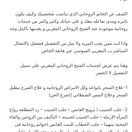
اكشف عن الخاتم الروحاني الذي يناسب شخصيتك وكيف يكون
تاثيره ومدى تفاعله معك و على حياتك وكثير وكثير من خدمات
روحانية موجودة عند الشيخ الروحاني المغربي و يقدمها باكمل وجه
واذا انت ممن يحب المزيد ولا تمل من التفصيل فتفضل بالاتصال
المباشر بـــ
ا
لمغربي السوسي عبر هاتفه الخاص
وهنا يتم عرض لخدمات الشيخ الروحاني المغربي على سبيل
التفصيل لا الحصر
1-علاج السحر بانواعه وكل الامراض الروحانية و علاج الصرع تبطيل
السحر وعلاج المس الشيطاني )(صرع الجن)
2- جلب الحبيب ( تزويج العانس – جلب الحبيب – رد المطلقه زواج
المرأة الارمله – جلب الحبيب لحبيبته – التأليف بين الزوجين والقاء
المحبة بينهما – جلب الخطاب للبنت العانس )خواتم روحانية في
القبول والعز والهيبة (خواتم القبول والمحبة وعقد اللسان (خاتم