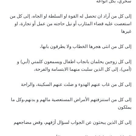
سحري، بكل انواعه
إلى كل من أراد ان تحصل له القوة او السلطة او الجاه، إلى كل من
استعصت عليه قضاء المئارب أو نيل حاجته من عمل أو تجارة، او
غيرها
إلى كل من انثى هجرها الخطاب ولا يطرقون بابها،
إلى كل زوجين يحلمان بانجاب اطفال ويسمعون كلمتي (أبي) و
(أمي)، إلى كل الذين سلبت منهما الابتسامة والفرحة،
إلى كل من غاب عنهم الهدوء و ضلت عنهم السكينة، والراحة
إلى كل من استنزفتهم الأمراض المستعصية مالهم و بدنهم،وكل ما
يملكون
إلى كل الذين يبحثون عن الجواب لسؤال أرَقهم، وقض مضاجعهم