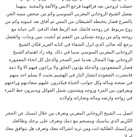
حصلت لزوجين بعد فراقهما فرجع الانس والألفة والمحبة بينهما
بفضل الشيخ الروحاني المغربي السوسي وكم من شخص مسه الجن
بالصرع فصار يتخبطه الشيطان من المس ثم أفاق بعد غيبوبة وكم من
زوج مربوط عن زوجته فانفك عنه الربط فعاد الدفئ الى حياته مع
زوجته وكم من زوجة تشتكي من العقم ثم أنجبت بنين وبنات، والفضل
يرجع لله تعالى الذي انزل الشفاء في كتابه العزيز فكان الشيخ
الروحاني المغربي السوسي سببا في ذلك. وقد زاد اهتمام الشيخ
الروحاني بهذا المجال بعدما غمر السحر والدجل كل انحاء المعمورة
فصار المشعوذون والدجلة يؤذون الخلق ولا يراعون فيهم الا ولا ذمة
فانتشرت الشعوذة انتشار النار في الهشيم بحيث لا يسلم احد منهم
في صحته وماله وكل جوانب الحياة فيكدرون عليهم سعادتهم وراحتهم
ويفرقون بين المرء وزوجه ويشتتون شمل العوائل ويدمرون حظ المرء
في زواجه وارضه وماله وتجاراته واولاده
اتصل بـــ الشيخ الروحاني المغربي وتعرف من خلال اسمك عن الحجر
الكريم الذي يناسبك وينسجم مع دمك وتعرف على برجك وطالعك
وتركيبيتك الفلكية انت ومن تريد اشراكه معك وتعرف هل يتوافق معك
ام لا