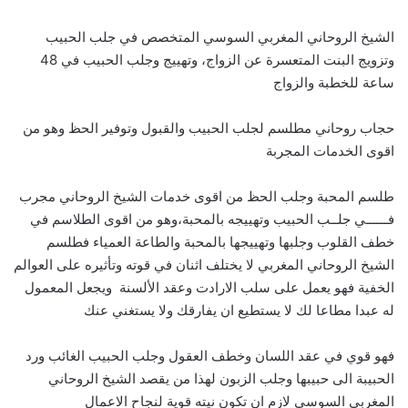
الشيخ الروحاني المغربي السوسي المتخصص في جلب الحبيب
وتزويج البنت المتعسرة عن الزواج، وتهييج وجلب الحبيب في 48
ساعة للخطبة والزواج
حجاب روحاني مطلسم لجلب الحبيب والقبول وتوفير الحظ وهو من
اقوى الخدمات المجربة
طلسم المحبة وجلب الحظ من اقوى خدمات الشيخ الروحاني مجرب
فــــــي جلــب الحبيب وتهييجه بالمحبة،وهو من اقوى الطلاسم في
خطف القلوب وجلبها وتهييجها بالمحبة والطاعة العمياء فطلسم
الشيخ الروحاني المغربي لا يختلف اثنان في قوته وتأثيره على العوالم
الخفية فهو يعمل على سلب الارادت وعقد الألسنة ويجعل المعمول
له عبدا مطاعا لك لا يستطيع ان يفارقك ولا يستغني عنك
فهو قوي في عقد اللسان وخطف العقول وجلب الحبيب الغائب ورد
الحبيبة الى حبيبها وجلب الزبون لهذا من يقصد الشيخ الروحاني
المغربي السوسي لازم ان تكون نيته قوية لنجاح الاعمال