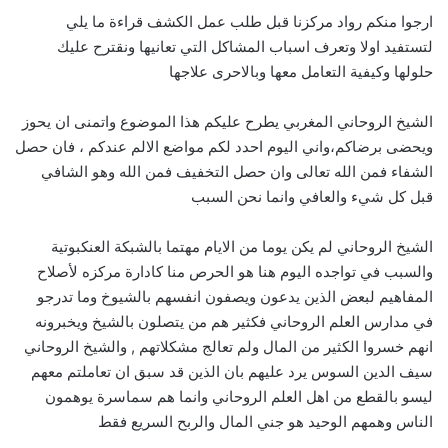
ارجوا منكم رواد مركزنا قبل طلب عمل الكشف قراءة ما يلي
لتستفيد اولا وتعرف اسباب المشاكل التي تعانيها ونقترح عليك
حلولها وكيفية التعامل معها وبالاحرى علاجها
الشيخ الروحاني المغربي يطرح عليكم هذا الموضوع واتمنى ان يحوز
ويحضى برضاكم،واني اليوم احدد لكم مواضع الالم عندكم ، فان حصل
الشفاء فمن الله تعالى وان حصل التخفيف فمن الله وهو الشافي
قبل كل شيء والعافي وانما نحن السبب
الشيخ الروحاني لم يكن يوما من الايام مهتما بالشبكة العنكبوتية
والسبب في تواجده اليوم هنا هو الحرص منا كادارة مركزه لأصلاح
المفاهيم لبعض الذين يدعون ويصفون انفسهم بالشيوخ وما تدرجو
في مدارس العلم الروحاني فكثير هم من يتصلون بالشيخ ويخبرونه
انهم خسروا الكثير من المال ولم تعالج مشكلاتهم , والشيخ الروحاني
سيف الدين السوس يرد عليهم بان الذين قد سبق ان تعاملتم معهم
ليسو بالقطع من اهل العلم الروحاني وانما هم سماسرة يوهمون
الناس وهمهم الوحيد هو جني المال والربح السريع فقط