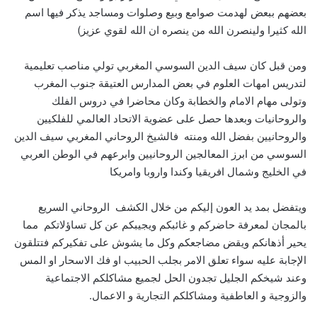
بعضهم ببعض لهدمت صوامع وبيع وصلوات ومساجد يذكر فيها اسم
الله كثيرا ولينصرن الله من ينصره ان الله لقوي عزيز)
ومن قبل كان سيف الدين السوسي المغربي تولي مناصب تعليمية
لتدريس امهات العلوم في بعض المدارس العتيقة جنوب المغرب
وتولى مهام الامام والخطابة وكان محاضرا في دروس الفلك
والروحانيات وبعدها حصل على عضوية الاتحاد العالمي للفلكيين
والروحانيين بفضل الله ومنته فالشيخ الروحاني المغربي سيف الدين
السوسي من ابرز المعالجين الروحانيين وابرعهم في الوطن العربي
في الخليج وشمال افريقيا وكندا واروبا وامريكا
ويتفضل بمد يد العون إليكم من خلال الكشف الروحاني السريع
بالمجان لمعرفة حاضركم و غائبكم ويجيبكم عن كل تساؤلاتكم مما
يحير أذهانكم ويقض مضاجعكم وكل ما يشوش على تفكيركم فتتلقون
الإجابة عليه سواء تعلق الامر بجلب الحبيب او فك الاسحار او المس
وعند شيخكم الجليل تجدون الحل لجميع مشاكلكم الاجتماعية
والزوجية و العاطفية ومشاكلكم التجارية و الاعمال.