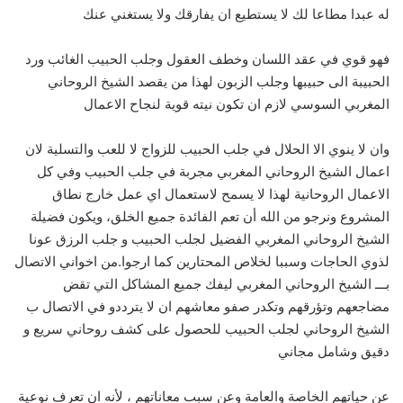
له عبدا مطاعا لك لا يستطيع ان يفارقك ولا يستغني عنك
فهو قوي في عقد اللسان وخطف العقول وجلب الحبيب الغائب ورد
الحبيبة الى حبيبها وجلب الزبون لهذا من يقصد الشيخ الروحاني
المغربي السوسي لازم ان تكون نيته قوية لنجاح الاعمال
وان لا ينوي الا الحلال في جلب الحبيب للزواج لا للعب والتسلية لان
اعمال الشيخ الروحاني المغربي مجربة في جلب الحبيب وفي كل
الاعمال الروحانية لهذا لا يسمح لاستعمال اي عمل خارج نطاق
المشروع ونرجو من الله أن تعم الفائدة جميع الخلق، ويكون فضيلة
الشيخ الروحاني المغربي الفضيل لجلب الحبيب و جلب الرزق عونا
لذوي الحاجات وسببا لخلاص المحتارين كما ارجوا.من اخواني الاتصال
بـــ الشيخ الروحاني المغربي ليفك جميع المشاكل التي تقض
مضاجعهم وتؤرقهم وتكدر صفو معاشهم ان لا يترددو في الاتصال ب
الشيخ الروحاني لجلب الحبيب للحصول على كشف روحاني سريع و
دقيق وشامل مجاني
عن حياتهم الخاصة والعامة وعن سبب معاناتهم ، لأنه ان تعرف نوعية