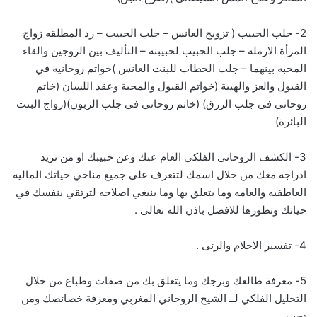
2- جلب الحبيب ( تزويج العانس – جلب الحبيب – رد المطلقه زواج
المرأة الارمله – جلب الحبيب لحبيبته – التأليف بين الزوجين والقاء
المحبة بينهما – جلب الخطاب للبنت العانس )خواتم روحانية في
القبول والعز والهيبة (خواتم القبول والمحبة وعقد اللسان (خاتم
روحاني في جلب الرزق) (خاتم روحاني في جلب الزبون)(زواج البنت
البائرة)
3- الكشف الروحاني الفلكي العام عنك وعن حبيبك او من تريد
ادراجه معك من خلال اسمك لتتعرف على جميع مناحي حياتك الماليه
العاطفيه والعامه وما يتعلق بها وما ينبغي اصلاحه لترتقي بنفسك في
حياتك وتطورها للافضل باذن الله تعالى .
4- تفسير الاحلام والرئى .
5- معرفة طالعك وبرجك وما يتعلق بك من صفات وطباع من خلال
التحليل الفلكي لــ الشيخ الروحاني المغربي ومعرفة خصائصك ومن
تحب