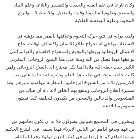
وكان بارعا في علم الفقه والحديث والتفسير والبلاغة وعلم البيان
والمنطق وعلوم الفلك والتوقيت والتعديل والاسطرلاب والربع
المجيب وعلوم الهندسة الفلكية
ولديه دراية في تتبع حركة النجوم وعلاقتها بالقمر مما يؤهله في
الاستعانة بها في استخراج طالع الانسان واكتشاف اوقات نجاح
الاعمال الروحانية وربطها بالنجوم واستخراج الاقسام والعزائم التي
توافقها فهذا فضل من الله ومنة على هذا الشيخ الروحاني المغربي
الكبير حيث جعله الله ملاذا أمنا لكل محتاج الى العلاج الروحاني ولمن
كانت حاجته ملحة في طلب هذا العلم ونشره فقد تتلمذ على يديه
الكريمتين ثلات من الشيوخ الروحانيين المغاربة ليواصلو بدورهم ايضا
مسيرة العلاج الروحاني وينتفع بهم الخلق لانه دام ان هناك من
المشعوذين والدجالين والسحرة من يكيدون للخليقة كيدا فيبثون
سمومهم اللاذعة
وينخرون في المجتمع يجولون يصولون فلا بد ان يكون بجانبهم من
يردعهم ويدفع اذاهم عن الناس الابرياء فهذا يسمى في الشرع الحكيم
بسنة التدافع كما قال تعالى في كتابه العزيز (ولولا دفع الله الناس