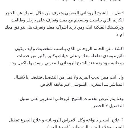
اتصل بـــ الشيخ الروحاني المغربي وتعرف من خلال اسمك عن الحجر
الكريم الذي يناسبك وينسجم مع دمك وتعرف على برجك وطالعك
وتركيبيتك الفلكية انت ومن تريد اشراكه معك وتعرف هل يتوافق معك
ام لا
اكشف عن الخاتم الروحاني الذي يناسب شخصيتك وكيف يكون
تاثيره ومدى تفاعله معك و على حياتك وكثير وكثير من خدمات
روحانية موجودة عند الشيخ الروحاني المغربي و يقدمها باكمل وجه
واذا انت ممن يحب المزيد ولا تمل من التفصيل فتفضل بالاتصال
المباشر بـــ
ا
لمغربي السوسي عبر هاتفه الخاص
وهنا يتم عرض لخدمات الشيخ الروحاني المغربي على سبيل
التفصيل لا الحصر
1-علاج السحر بانواعه وكل الامراض الروحانية و علاج الصرع تبطيل
السحر وعلاج المس الشيطاني )(صرع الجن)