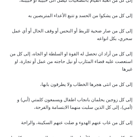
إلى كل من اتعبه القيام بالتضحيات ليصل الى حبيبه او حبيبته،
إلى كل من يشكوا من الحسد و تتبع الأعداء المتربصين به
إلى كل من صار ضحية للربط أو النحس أو وقف الحال أو أي عمل
سحري، بكل انواعه
إلى كل من أراد ان تحصل له القوة او السلطة او الجاه، إلى كل من
استعصت عليه قضاء المئارب أو نيل حاجته من عمل أو تجارة، او
غيرها
إلى كل من انثى هجرها الخطاب ولا يطرقون بابها،
إلى كل زوجين يحلمان بانجاب اطفال ويسمعون كلمتي (أبي) و
(أمي)، إلى كل الذين سلبت منهما الابتسامة والفرحة،
إلى كل من غاب عنهم الهدوء و ضلت عنهم السكينة، والراحة