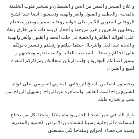
و علاج السحر و المس من الجن و الشيطان و تسخير قلوب الخليقة
بالمحبة والعطف و القبول والعز والهيبة وتحصلون ايضا عند الشيخ
الروحاني المغربي الكبير على خواتم روحانية مميزة ومعززة بخدام
روحانيين طاهرين و خرز مروحنة و أحجار كريمة ذات تأثير خارق ونفاذ
على العوالم الظاهرة والخفية في جلب الحظ و القبول والعز والهيبة
و الجاه عند الحل والترحال حيثما حللتم وارتحلتم و تيسير دخولكم
على الحكام واصحاب المناصب العالية وكسب ثقتهم ومحبتهم و
تيسير اعمالكم التجارية و جلب الزبائن لمحلاتكم ومراكزكم المعدة
للبيع و الشراء.
وتحصلون ايضا من الشيخ الروحاني المغربي السوسي على فوائد
لتسريع زواج البنت العانس والمتأخرة عن الزواج وتسهيل الزواج بمن
تحب و يختاره قلبك
بارك الله في عمر شيخنا الجليل وابقاه ملاذا وملجئا لكل من يحتاج
للمساعدة الروحانية وسببا للشفاء من الامراض الحسية والمعنوية
وسببا في قضاء الحوائج ومفتاحا لكل مستغلق