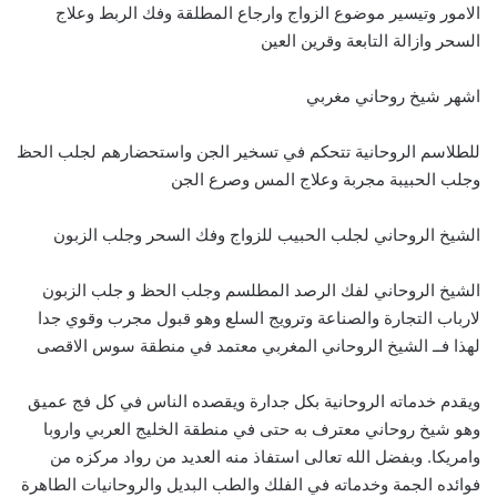
الامور وتيسير موضوع الزواج وارجاع المطلقة وفك الربط وعلاج
السحر وازالة التابعة وقرين العين
اشهر شيخ روحاني مغربي
للطلاسم الروحانية تتحكم في تسخير الجن واستحضارهم لجلب الحظ
وجلب الحبيبة مجربة وعلاج المس وصرع الجن
الشيخ الروحاني لجلب الحبيب للزواج وفك السحر وجلب الزبون
الشيخ الروحاني لفك الرصد المطلسم وجلب الحظ و جلب الزبون
لارباب التجارة والصناعة وترويج السلع وهو قبول مجرب وقوي جدا
لهذا فــ الشيخ الروحاني المغربي معتمد في منطقة سوس الاقصى
ويقدم خدماته الروحانية بكل جدارة ويقصده الناس في كل فج عميق
وهو شيخ روحاني معترف به حتى في منطقة الخليج العربي واروبا
وامريكا. وبفضل الله تعالى استفاذ منه العديد من رواد مركزه من
فوائده الجمة وخدماته في الفلك والطب البديل والروحانيات الطاهرة