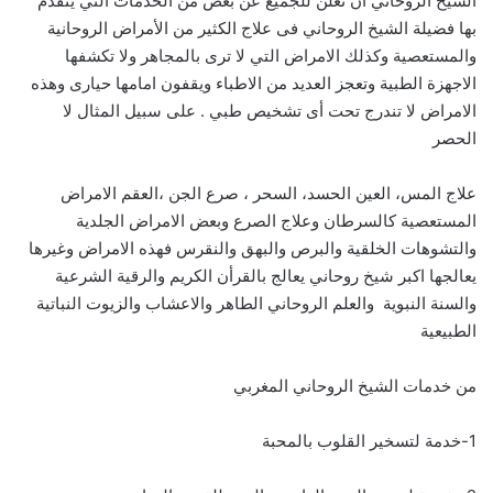
الشيخ الروحاني أن نعلن للجميع عن بعض من الخدمات التي يتقدم
بها فضيلة الشيخ الروحاني فى علاج الكثير من الأمراض الروحانية
والمستعصية وكذلك الامراض التي لا ترى بالمجاهر ولا تكشفها
الاجهزة الطبية وتعجز العديد من الاطباء ويقفون امامها حيارى وهذه
الامراض لا تندرج تحت أى تشخيص طبي . على سبيل المثال لا
الحصر
علاج المس، العين الحسد، السحر ، صرع الجن ،العقم الامراض
المستعصية كالسرطان وعلاج الصرع وبعض الامراض الجلدية
والتشوهات الخلقية والبرص والبهق والنقرس فهذه الامراض وغيرها
يعالجها اكبر شيخ روحاني يعالج بالقرأن الكريم والرقية الشرعية
والسنة النبوية والعلم الروحاني الطاهر والاعشاب والزيوت النباتية
الطبيعية
من خدمات الشيخ الروحاني المغربي
1-خدمة لتسخير القلوب بالمحبة