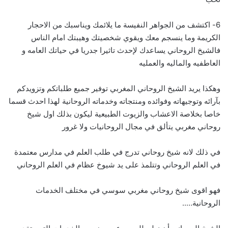
6- اكتشف من الجواهر النفيسة ما يلائمك ويناسبك من الاحجار
الكريمة وما ينسجم معك ويقوي شخصيتك وهيبتك امام الناس
فالشيخ الروحاني يساعدك لإحدث تاثيرا جدريا في حياتك العامه و
العاطفيه والماليه والعمليه
وهكذا يريد الشيخ الروحاني المغربي توفير جميع طلباتكم وتزويدكم
بآرائه وتوجيهاته وفوائده ومنتجاته وخدماته الروحانية لهذا احدث قسما
خاصا بخلاصة الاعشاب والزيوت الطبيعية ليكون بذلك اول شيخ
روحاني مغربي يتألق في مجال الروحانيات ولا غرور
في ذلك لانه شيخ روحاني تدرج في طلب العلم في مدارس معتمدة
في العلم الروحاني وتتلمذ على يد شيوخ عظام في العلم الروحاني
فهو اقوى شيخ روحاني مغربي سوسي في مختلف الخدمات
الروحانية…..