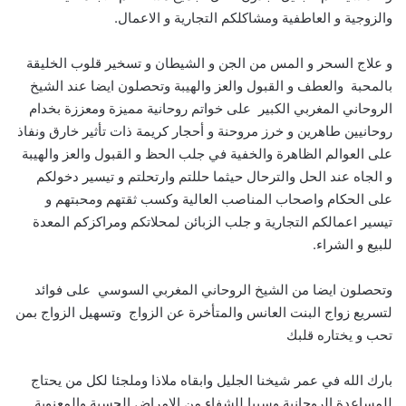
والزوجية و العاطفية ومشاكلكم التجارية و الاعمال.
و علاج السحر و المس من الجن و الشيطان و تسخير قلوب الخليقة
بالمحبة والعطف و القبول والعز والهيبة وتحصلون ايضا عند الشيخ
الروحاني المغربي الكبير على خواتم روحانية مميزة ومعززة بخدام
روحانيين طاهرين و خرز مروحنة و أحجار كريمة ذات تأثير خارق ونفاذ
على العوالم الظاهرة والخفية في جلب الحظ و القبول والعز والهيبة
و الجاه عند الحل والترحال حيثما حللتم وارتحلتم و تيسير دخولكم
على الحكام واصحاب المناصب العالية وكسب ثقتهم ومحبتهم و
تيسير اعمالكم التجارية و جلب الزبائن لمحلاتكم ومراكزكم المعدة
للبيع و الشراء.
وتحصلون ايضا من الشيخ الروحاني المغربي السوسي على فوائد
لتسريع زواج البنت العانس والمتأخرة عن الزواج وتسهيل الزواج بمن
تحب و يختاره قلبك
بارك الله في عمر شيخنا الجليل وابقاه ملاذا وملجئا لكل من يحتاج
للمساعدة الروحانية وسببا للشفاء من الامراض الحسية والمعنوية