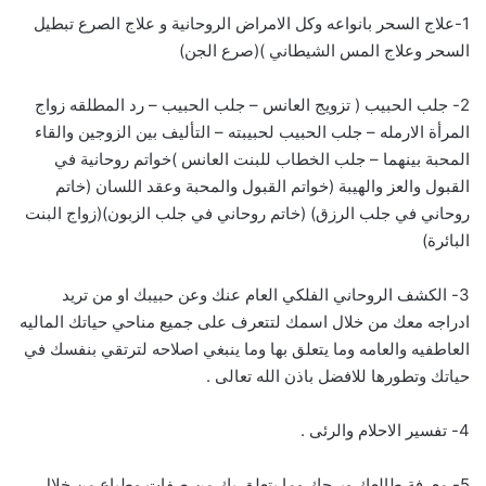
1-علاج السحر بانواعه وكل الامراض الروحانية و علاج الصرع تبطيل
السحر وعلاج المس الشيطاني )(صرع الجن)
2- جلب الحبيب ( تزويج العانس – جلب الحبيب – رد المطلقه زواج
المرأة الارمله – جلب الحبيب لحبيبته – التأليف بين الزوجين والقاء
المحبة بينهما – جلب الخطاب للبنت العانس )خواتم روحانية في
القبول والعز والهيبة (خواتم القبول والمحبة وعقد اللسان (خاتم
روحاني في جلب الرزق) (خاتم روحاني في جلب الزبون)(زواج البنت
البائرة)
3- الكشف الروحاني الفلكي العام عنك وعن حبيبك او من تريد
ادراجه معك من خلال اسمك لتتعرف على جميع مناحي حياتك الماليه
العاطفيه والعامه وما يتعلق بها وما ينبغي اصلاحه لترتقي بنفسك في
حياتك وتطورها للافضل باذن الله تعالى .
4- تفسير الاحلام والرئى .
5- معرفة طالعك وبرجك وما يتعلق بك من صفات وطباع من خلال