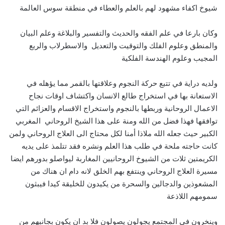
شيوخ اكفاء مشهود لهم بالعلم والعطاء في منطقة سوس العالمة
وكان بارعا في علم الفقه والحديث والتفسير والبلاغة وعلم البيان
والمنطق وعلوم الفلك والتوقيت والتعديل والاسطرلاب والربع
المجيب وعلوم الهندسة الفلكية
ولديه دراية في تتبع حركة النجوم وعلاقتها بالقمر مما يؤهله في
الاستعانة بها في استخراج طالع الانسان واكتشاف اوقات نجاح
الاعمال الروحانية وربطها بالنجوم واستخراج الاقسام والعزائم التي
توافقها فهذا فضل من الله ومنة على هذا الشيخ الروحاني المغربي
الكبير حيث جعله الله ملاذا أمنا لكل محتاج الى العلاج الروحاني ولمن
كانت حاجته ملحة في طلب هذا العلم ونشره فقد تتلمذ على يديه
الكريمتين ثلات من الشيوخ الروحانيين المغاربة ليواصلو بدورهم ايضا
مسيرة العلاج الروحاني وينتفع بهم الخلق لانه دام ان هناك من
المشعوذين والدجالين والسحرة من يكيدون للخليقة كيدا فيبثون
سمومهم اللاذعة
وينخرون في المجتمع يجولون يصولون فلا بد ان يكون بجانبهم من