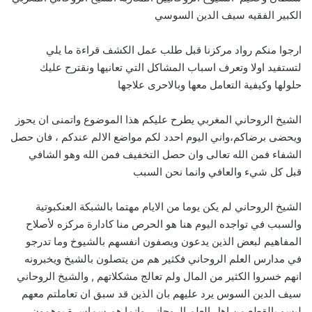
الكبير الفقيه سيف الدين السوسي
ارجوا منكم رواد مركزنا قبل طلب عمل الكشف قراءة ما يلي
لتستفيد اولا وتعرف اسباب المشاكل التي تعانيها ونقترح عليك
حلولها وكيفية التعامل معها وبالاحرى علاجها
الشيخ الروحاني المغربي يطرح عليكم هذا الموضوع واتمنى ان يحوز
ويحضى برضاكم،واني اليوم احدد لكم مواضع الالم عندكم ، فان حصل
الشفاء فمن الله تعالى وان حصل التخفيف فمن الله وهو الشافي
قبل كل شيء والعافي وانما نحن السبب
الشيخ الروحاني لم يكن يوما من الايام مهتما بالشبكة العنكبوتية
والسبب في تواجده اليوم هنا هو الحرص منا كادارة مركزه لأصلاح
المفاهيم لبعض الذين يدعون ويصفون انفسهم بالشيوخ وما تدرجو
في مدارس العلم الروحاني فكثير هم من يتصلون بالشيخ ويخبرونه
انهم خسروا الكثير من المال ولم تعالج مشكلاتهم , والشيخ الروحاني
سيف الدين السوس يرد عليهم بان الذين قد سبق ان تعاملتم معهم
ليسو بالقطع من اهل العلم الروحاني وانما هم سماسرة يوهمون