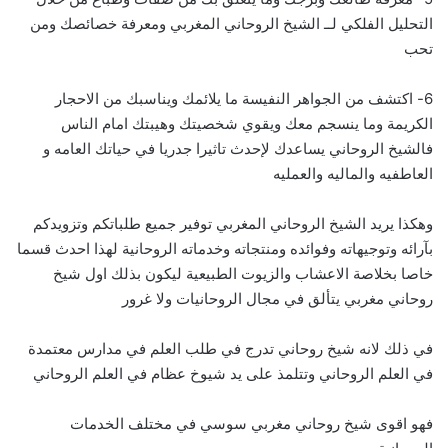
التحليل الفلكي لــ الشيخ الروحاني المغربي ومعرفة خصائصك ومن
تحب
6- اكتشف من الجواهر النفيسة ما يلائمك ويناسبك من الاحجار
الكريمة وما ينسجم معك ويقوي شخصيتك وهيبتك امام الناس
فالشيخ الروحاني يساعدك لإحدث تاثيرا جدريا في حياتك العامه و
العاطفيه والماليه والعمليه
وهكذا يريد الشيخ الروحاني المغربي توفير جميع طلباتكم وتزويدكم
بآرائه وتوجيهاته وفوائده ومنتجاته وخدماته الروحانية لهذا احدث قسما
خاصا بخلاصة الاعشاب والزيوت الطبيعية ليكون بذلك اول شيخ
روحاني مغربي يتألق في مجال الروحانيات ولا غرور
في ذلك لانه شيخ روحاني تدرج في طلب العلم في مدارس معتمدة
في العلم الروحاني وتتلمذ على يد شيوخ عظام في العلم الروحاني
فهو اقوى شيخ روحاني مغربي سوسي في مختلف الخدمات