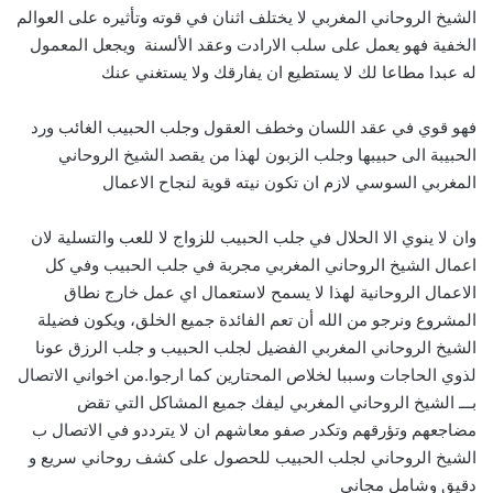
الشيخ الروحاني المغربي لا يختلف اثنان في قوته وتأثيره على العوالم
الخفية فهو يعمل على سلب الارادت وعقد الألسنة ويجعل المعمول
له عبدا مطاعا لك لا يستطيع ان يفارقك ولا يستغني عنك
فهو قوي في عقد اللسان وخطف العقول وجلب الحبيب الغائب ورد
الحبيبة الى حبيبها وجلب الزبون لهذا من يقصد الشيخ الروحاني
المغربي السوسي لازم ان تكون نيته قوية لنجاح الاعمال
وان لا ينوي الا الحلال في جلب الحبيب للزواج لا للعب والتسلية لان
اعمال الشيخ الروحاني المغربي مجربة في جلب الحبيب وفي كل
الاعمال الروحانية لهذا لا يسمح لاستعمال اي عمل خارج نطاق
المشروع ونرجو من الله أن تعم الفائدة جميع الخلق، ويكون فضيلة
الشيخ الروحاني المغربي الفضيل لجلب الحبيب و جلب الرزق عونا
لذوي الحاجات وسببا لخلاص المحتارين كما ارجوا.من اخواني الاتصال
بـــ الشيخ الروحاني المغربي ليفك جميع المشاكل التي تقض
مضاجعهم وتؤرقهم وتكدر صفو معاشهم ان لا يترددو في الاتصال ب
الشيخ الروحاني لجلب الحبيب للحصول على كشف روحاني سريع و
دقيق وشامل مجاني