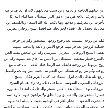
عن حياتهم الخاصة والعامة وعن سبب معاناتهم ، لأنه ان تعرف نوعية
دائك و تعرف علاجه هي من الامور التي ستسأل عنها امام الله اذا
تأخرت عن معرفتها وعلاجها وبها يكتب الله لك الشفاء وبالكشف عن
معاناتك تحصل على قضاء لحوائجك عند افضل شيخ روحاني مغربي
فكم من زوجة ابتسمت بعد رجوع زوجها المسحور وكم من فرحة
حصلت لزوجين بعد فراقهما فرجع الانس والألفة والمحبة بينهما
بفضل الشيخ الروحاني المغربي السوسي وكم من شخص مسه الجن
بالصرع فصار يتخبطه الشيطان من المس ثم أفاق بعد غيبوبة وكم من
زوج مربوط عن زوجته فانفك عنه الربط فعاد الدفئ الى حياته مع
زوجته وكم من زوجة تشتكي من العقم ثم أنجبت بنين وبنات، والفضل
يرجع لله تعالى الذي انزل الشفاء في كتابه العزيز فكان الشيخ
الروحاني المغربي السوسي سببا في ذلك. وقد زاد اهتمام الشيخ
الروحاني بهذا المجال بعدما غمر السحر والدجل كل انحاء المعمورة
فصار المشعوذون والدجلة يؤذون الخلق ولا يراعون فيهم الا ولا ذمة
فانتشرت الشعوذة انتشار النار في الهشيم بحيث لا يسلم احد منهم
في صحته وماله وكل جوانب الحياة فيكدرون عليهم سعادتهم وراحتهم