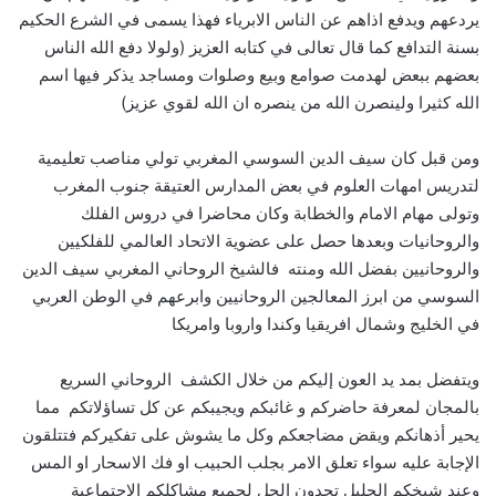
يردعهم ويدفع اذاهم عن الناس الابرياء فهذا يسمى في الشرع الحكيم
بسنة التدافع كما قال تعالى في كتابه العزيز (ولولا دفع الله الناس
بعضهم ببعض لهدمت صوامع وبيع وصلوات ومساجد يذكر فيها اسم
الله كثيرا ولينصرن الله من ينصره ان الله لقوي عزيز)
ومن قبل كان سيف الدين السوسي المغربي تولي مناصب تعليمية
لتدريس امهات العلوم في بعض المدارس العتيقة جنوب المغرب
وتولى مهام الامام والخطابة وكان محاضرا في دروس الفلك
والروحانيات وبعدها حصل على عضوية الاتحاد العالمي للفلكيين
والروحانيين بفضل الله ومنته فالشيخ الروحاني المغربي سيف الدين
السوسي من ابرز المعالجين الروحانيين وابرعهم في الوطن العربي
في الخليج وشمال افريقيا وكندا واروبا وامريكا
ويتفضل بمد يد العون إليكم من خلال الكشف الروحاني السريع
بالمجان لمعرفة حاضركم و غائبكم ويجيبكم عن كل تساؤلاتكم مما
يحير أذهانكم ويقض مضاجعكم وكل ما يشوش على تفكيركم فتتلقون
الإجابة عليه سواء تعلق الامر بجلب الحبيب او فك الاسحار او المس
وعند شيخكم الجليل تجدون الحل لجميع مشاكلكم الاجتماعية