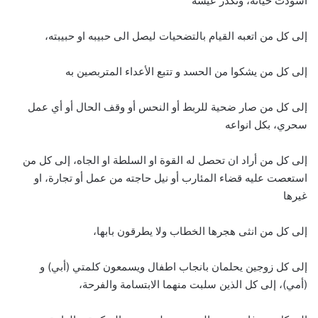
اسودَت حياته، وتكدر عيشه
إلى كل من اتعبه القيام بالتضحيات ليصل الى حبيبه او حبيبته،
إلى كل من يشكوا من الحسد و تتبع الأعداء المتربصين به
إلى كل من صار ضحية للربط أو النحس أو وقف الحال أو أي عمل
سحري، بكل انواعه
إلى كل من أراد ان تحصل له القوة او السلطة او الجاه، إلى كل من
استعصت عليه قضاء المئارب أو نيل حاجته من عمل أو تجارة، او
غيرها
إلى كل من انثى هجرها الخطاب ولا يطرقون بابها،
إلى كل زوجين يحلمان بانجاب اطفال ويسمعون كلمتي (أبي) و
(أمي)، إلى كل الذين سلبت منهما الابتسامة والفرحة،