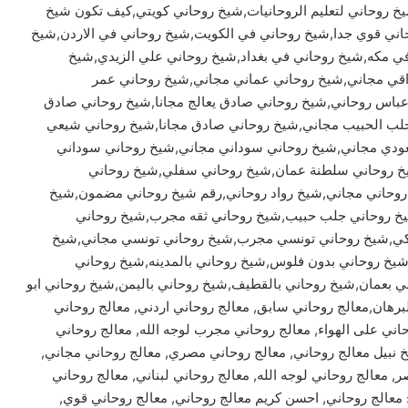
يخ روحاني لتعليم الروحانيات,شيخ روحاني كويتي,كيف تكون شيخ
ني قوي جدا,شيخ روحاني في الكويت,شيخ روحاني في الاردن,شيخ
ي مكه,شيخ روحاني في بغداد,شيخ روحاني علي الزيدي,شيخ
قي مجاني,شيخ روحاني عماني مجاني,شيخ روحاني عمر
باس روحاني,شيخ روحاني صادق يعالج مجانا,شيخ روحاني صادق
ب الحبيب مجاني,شيخ روحاني صادق مجانا,شيخ روحاني شيعي
عودي مجاني,شيخ روحاني سوداني مجاني,شيخ روحاني سوداني
روحاني سلطنة عمان,شيخ روحاني سفلي,شيخ روحاني
 روحاني مجاني,شيخ رواد روحاني,رقم شيخ روحاني مضمون,شيخ
شيخ روحاني جلب حبيب,شيخ روحاني ثقه مجرب,شيخ روحاني
تركي,شيخ روحاني تونسي مجرب,شيخ روحاني تونسي مجاني,شيخ
شيخ روحاني بدون فلوس,شيخ روحاني بالمدينه,شيخ روحاني
ي بعمان,شيخ روحاني بالقطيف,شيخ روحاني باليمن,شيخ روحاني ابو
لبرهان,معالج روحاني سابق, معالج روحاني اردني, معالج روحاني
اني سوداني, معالج روحاني ltc, معالج روحاني على الهواء, معالج روحاني مجرب لوجه الله, معالج روحاني
خ نبيل معالج روحاني, معالج روحاني مصري, معالج روحاني مجاني,
, معالج روحاني لوجه الله, معالج روحاني لبناني, معالج روحاني
 معالج روحاني, احسن كريم معالج روحاني, معالج روحاني قوي,