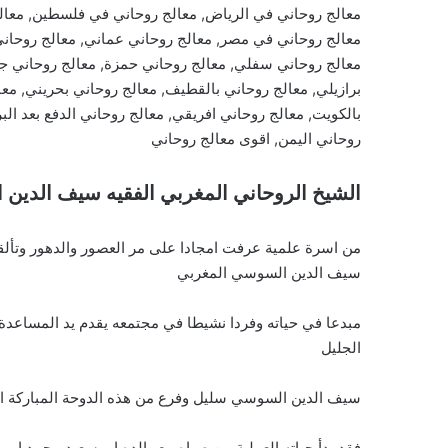
معالج روحاني في الرياض, معالج روحاني في فلسطين, معالج 
معالج روحاني في مصر, معالج روحاني عماني, معالج روحان
معالج روحاني سفلي, معالج روحاني حمزة, معالج روحاني جز
برازيلي, معالج روحاني بالقطيف, معالج روحاني بحريني, معا
بالكويت, معالج روحاني افريقي, معالج روحاني الدفع بعد البر
روحاني اليمن, اقوى معالج روحاني
الشيخ الروحاني المغربي الفقيه سيف الدين
من اسرة علمية عرفت امجادا على مر العصور والدهور وتألق
سيف الدين السوسي المغربي
مبدعا في حياته وفردا نشيطا في مجتمعه يقدم يد المساعدة 
الجليل
سيف الدين السوسي سليل وفرع من هذه الدوحة المباركة الاد
فقد بدأ حياته العملية من صباه مع والده ابو سعيد محمد ابو