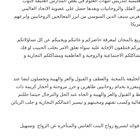
يمية لتدريس امهات العلوم في بعض المدارس العتيقة جنوب
 الفلك والروحانيات وبعدها حصل على عضوية الاتحاد العالمي
لمغربي سيف الدين السوسي من ابرز المعالجين الروحانيين وابرعهم
ريكا
يع بالمجان لمعرفة حاضركم و غائبكم ويجيبكم عن كل تساؤلاتكم
 فتتلقون الإجابة عليه سواء تعلق الامر بجلب الحبيب او فك
كلكم الاجتماعية والزوجية و العاطفية ومشاكلكم التجارية و
ليقة بالمحبة والعطف و القبول والعز والهيبة وتحصلون ايضا عند
ومعززة بخدام روحانيين طاهرين و خرز مروحنة و أحجار كريمة ذات
و القبول والعز والهيبة و الجاه عند الحل والترحال حيثما حللتم
لية وكسب ثقتهم ومحبتهم و تيسير اعمالكم التجارية و جلب الزبائن
ائد لتسريع زواج البنت العانس والمتأخرة عن الزواج وتسهيل