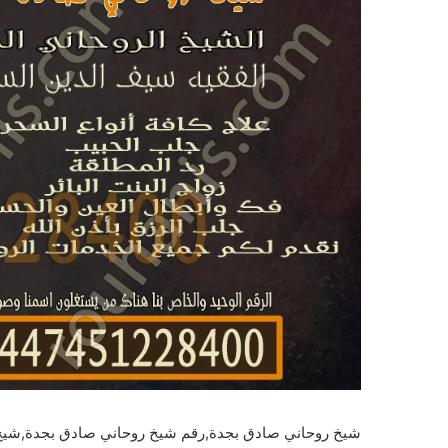
شيخ روحاني صادق بجدة,رقم شيخ روحاني صادق بجدة,شي