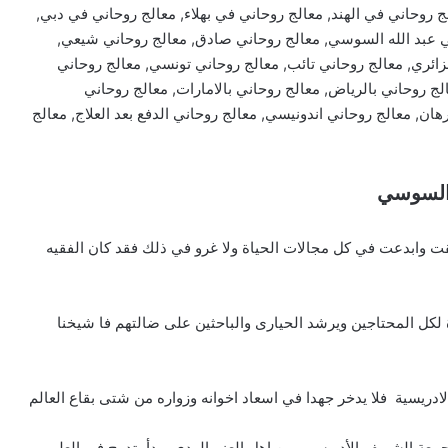
روحاني في الهند, معالج روحاني في بهلاء, معالج روحاني في دبي,
ي عبد الله السوسي, معالج روحاني صادق, معالج روحاني شيعي,
ائري, معالج روحاني تائب, معالج روحاني تونسي, معالج روحاني
لج روحاني بالرياض, معالج روحاني بالامارات, معالج روحاني
هان, معالج روحاني اندونيسي, معالج روحاني الدفع بعد العلاج, معالج
 السوسي
ت وابدعت في كل مجالات الحياة ولا غرو في ذلك فقد كان الفقيه
لكل المحتاجين ويرشد الحيارى والباحثين على ضالتهم فا شيخنا
ريسية فلا يدخر جهدا في اسعاد اخوانه وزواره من شتى بقاع العالم
 جمعة الشريف الأدريسي من اهل العز والهدى وبدأ يتدرج في العلم