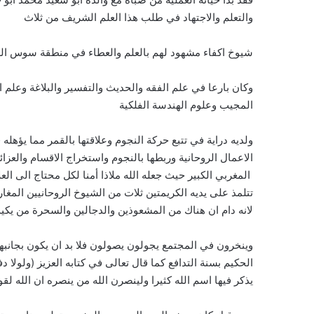
والتعلم والاجتهاد في طلب هذا العلم الشريف من ثلاث
شيوخ اكفاء مشهود لهم بالعلم والعطاء في منطقة سوس الع
وكان بارعا في علم الفقه والحديث والتفسير والبلاغة وعلم 
المجيب وعلوم الهندسة الفلكية
ولديه دراية في تتبع حركة النجوم وعلاقتها بالقمر مما يؤهل
الاعمال الروحانية وربطها بالنجوم واستخراج الاقسام والعزا
المغربي الكبير حيث جعله الله ملاذا أمنا لكل محتاج الى ا
تتلمذ على يديه الكريمتين ثلات من الشيوخ الروحانيين المغار
لانه دام ان هناك من المشعوذين والدجالين والسحرة من يكي
وينخرون في المجتمع يجولون يصولون فلا بد ان يكون بجانبه
الحكيم بسنة التدافع كما قال تعالى في كتابه العزيز (ولول
يذكر فيها اسم الله كثيرا ولينصرن الله من ينصره ان الله لق