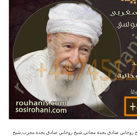
خ روحاني صادق بجدة مجاني,شيخ روحاني صادق بجدة مجرب,شيخ