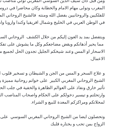
ومن قبل كان سيف الدين السوسي المغربي تولي مناصب تعل
المغرب وتولى مهام الامام والخطابة وكان محاضرا في دروس
للفلكيين والروحانيين بفضل الله ومنته فالشيخ الروحاني ا
في الوطن العربي في الخليج وشمال افريقيا وكندا واروبا وام
ويتفضل بمد يد العون إليكم من خلال الكشف الروحاني السر
مما يحير أذهانكم ويقض مضاجعكم وكل ما يشوش على تفكيركم
الاسحار او المس وعند شيخكم الجليل تجدون الحل لجميع مشا
الاعمال.
و علاج السحر و المس من الجن و الشيطان و تسخير قلوب الخ
الشيخ الروحاني المغربي الكبير على خواتم روحانية مميزة 
تأثير خارق ونفاذ على العوالم الظاهرة والخفية في جلب الحظ 
وارتحلتم و تيسير دخولكم على الحكام واصحاب المناصب العا
لمحلاتكم ومراكزكم المعدة للبيع و الشراء.
وتحصلون ايضا من الشيخ الروحاني المغربي السوسي على فو
الزواج بمن تحب و يختاره قلبك