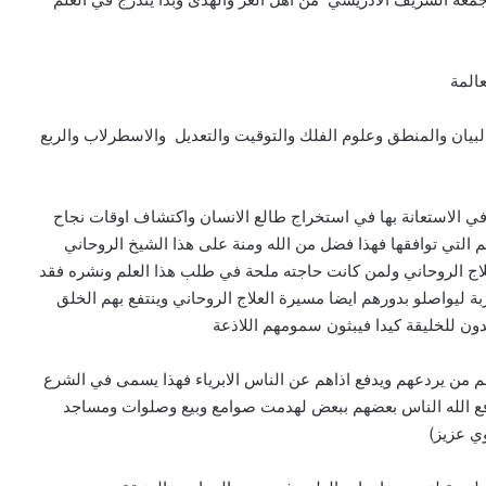
المة
البيان والمنطق وعلوم الفلك والتوقيت والتعديل والاسطرلاب والربع
ه في الاستعانة بها في استخراج طالع الانسان واكتشاف اوقات نجاح
ئم التي توافقها فهذا فضل من الله ومنة على هذا الشيخ الروحاني
لعلاج الروحاني ولمن كانت حاجته ملحة في طلب هذا العلم ونشره فقد
بة ليواصلو بدورهم ايضا مسيرة العلاج الروحاني وينتفع بهم الخلق
دون للخليقة كيدا فيبثون سمومهم اللاذعة
م من يردعهم ويدفع اذاهم عن الناس الابرياء فهذا يسمى في الشرع
ا دفع الله الناس بعضهم ببعض لهدمت صوامع وبيع وصلوات ومساجد
وي عزيز)