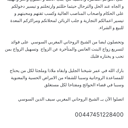
و الجاه عند الحل والترحال حيثما حللتم وارتحلتم و تيسير دخولكم
على الحكام واصحاب المناصب العالية وكسب ثقتهم ومحبتهم و
تيسير اعمالكم التجارية و جلب الزبائن لمحلاتكم ومراكزكم المعدة
للبيع و الشراء.
وتحصلون ايضا من الشيخ الروحاني المغربي السوسي على فوائد
لتسريع زواج البنت العانس والمتأخرة عن الزواج وتسهيل الزواج بمن
تحب و يختاره قلبك
بارك الله في عمر شيخنا الجليل وابقاه ملاذا وملجئا لكل من يحتاج
للمساعدة الروحانية وسببا للشفاء من الامراض الحسية والمعنوية
وسببا في قضاء الحوائج ومفتاحا لكل مستغلق
اتصلوا الآن بــ الشيخ الروحاني المغربي سيف الدين السوسي
00447451228400