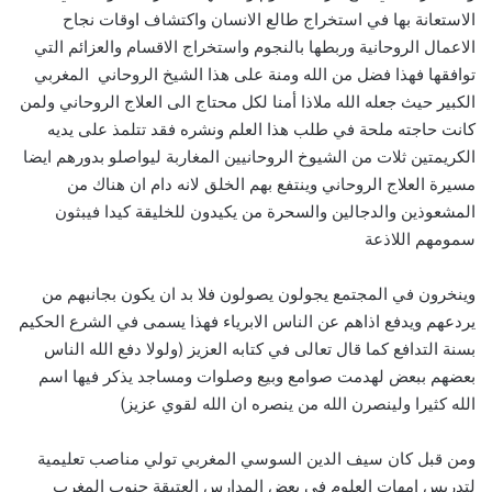
الاستعانة بها في استخراج طالع الانسان واكتشاف اوقات نجاح
الاعمال الروحانية وربطها بالنجوم واستخراج الاقسام والعزائم التي
توافقها فهذا فضل من الله ومنة على هذا الشيخ الروحاني المغربي
الكبير حيث جعله الله ملاذا أمنا لكل محتاج الى العلاج الروحاني ولمن
كانت حاجته ملحة في طلب هذا العلم ونشره فقد تتلمذ على يديه
الكريمتين ثلات من الشيوخ الروحانيين المغاربة ليواصلو بدورهم ايضا
مسيرة العلاج الروحاني وينتفع بهم الخلق لانه دام ان هناك من
المشعوذين والدجالين والسحرة من يكيدون للخليقة كيدا فيبثون
سمومهم اللاذعة
وينخرون في المجتمع يجولون يصولون فلا بد ان يكون بجانبهم من
يردعهم ويدفع اذاهم عن الناس الابرياء فهذا يسمى في الشرع الحكيم
بسنة التدافع كما قال تعالى في كتابه العزيز (ولولا دفع الله الناس
بعضهم ببعض لهدمت صوامع وبيع وصلوات ومساجد يذكر فيها اسم
الله كثيرا ولينصرن الله من ينصره ان الله لقوي عزيز)
ومن قبل كان سيف الدين السوسي المغربي تولي مناصب تعليمية
لتدريس امهات العلوم في بعض المدارس العتيقة جنوب المغرب