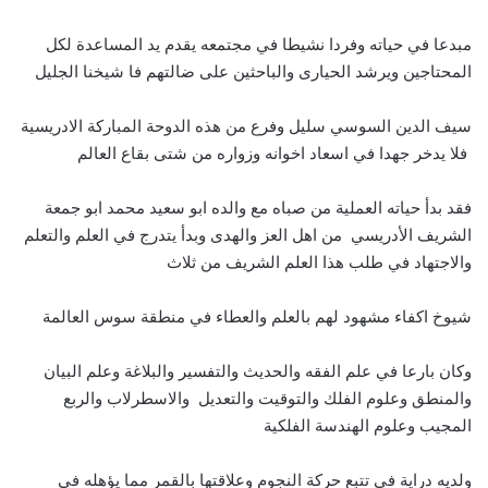
مبدعا في حياته وفردا نشيطا في مجتمعه يقدم يد المساعدة لكل
المحتاجين ويرشد الحيارى والباحثين على ضالتهم فا شيخنا الجليل
سيف الدين السوسي سليل وفرع من هذه الدوحة المباركة الادريسية
فلا يدخر جهدا في اسعاد اخوانه وزواره من شتى بقاع العالم
فقد بدأ حياته العملية من صباه مع والده ابو سعيد محمد ابو جمعة
الشريف الأدريسي من اهل العز والهدى وبدأ يتدرج في العلم والتعلم
والاجتهاد في طلب هذا العلم الشريف من ثلاث
شيوخ اكفاء مشهود لهم بالعلم والعطاء في منطقة سوس العالمة
وكان بارعا في علم الفقه والحديث والتفسير والبلاغة وعلم البيان
والمنطق وعلوم الفلك والتوقيت والتعديل والاسطرلاب والربع
المجيب وعلوم الهندسة الفلكية
ولديه دراية في تتبع حركة النجوم وعلاقتها بالقمر مما يؤهله في