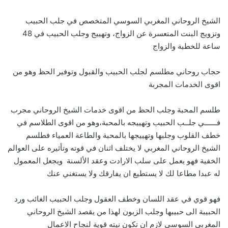
الشيخ الروحاني المغربي السوسي المتخصص في جلب الحبيب
وتزويج البنت المتعسرة عن الزواج، وتهييج وجلب الحبيب في 48
ساعة للخطبة والزواج
حجاب روحاني مطلسم لجلب الحبيب والقبول وتوفير الحظ وهو من
اقوى الخدمات المجربة
طلسم المحبة وجلب الحظ من اقوى خدمات الشيخ الروحاني مجرب
فــــــي جلــب الحبيب وتهييجه بالمحبة،وهو من اقوى الطلاسم في
خطف القلوب وجلبها وتهييجها بالمحبة والطاعة العمياء فطلسم
الشيخ الروحاني المغربي لا يختلف اثنان في قوته وتأثيره على العوالم
الخفية فهو يعمل على سلب الارادت وعقد الألسنة ويجعل المعمول
له عبدا مطاعا لك لا يستطيع ان يفارقك ولا يستغني عنك
فهو قوي في عقد اللسان وخطف العقول وجلب الحبيب الغائب ورد
الحبيبة الى حبيبها وجلب الزبون لهذا من يقصد الشيخ الروحاني
المغربي السوسي لازم ان تكون نيته قوية لنجاح الاعمال