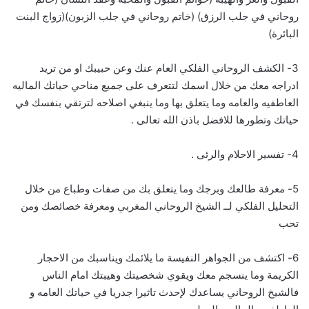
روحاني في جلب الرزق) (خاتم روحاني في جلب الزبون)(زواج البنت
البائرة)
3- الكشف الروحاني الفلكي العام عنك وعن حبيبك او من تريد
ادراجه معك من خلال اسمك لتتعرف على جميع مناحي حياتك الماليه
العاطفيه والعامه وما يتعلق بها وما ينبغي اصلاحه لترتقي بنفسك في
حياتك وتطورها للافضل باذن الله تعالى .
4- تفسير الاحلام والرئى .
5- معرفة طالعك وبرجك وما يتعلق بك من صفات وطباع من خلال
التحليل الفلكي لــ الشيخ الروحاني المغربي ومعرفة خصائصك ومن
تحب
6- اكتشف من الجواهر النفيسة ما يلائمك ويناسبك من الاحجار
الكريمة وما ينسجم معك ويقوي شخصيتك وهيبتك امام الناس
فالشيخ الروحاني يساعدك لإحدث تاثيرا جدريا في حياتك العامه و