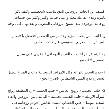
اكشف عن الخاتم الروحاني الذي يناسب شخصيتك وكيف يكون
تاثيره ومدى تفاعله معك و على حياتك وكثير وكثير من خدمات
روحانية موجودة عند الشيخ الروحاني المغربي و يقدمها باكمل وجه
واذا انت ممن يحب المزيد ولا تمل من التفصيل فتفضل بالاتصال
المباشر بـــ
ا
لمغربي السوسي عبر هاتفه الخاص
وهنا يتم عرض لخدمات الشيخ الروحاني المغربي على سبيل
التفصيل لا الحصر
1-علاج السحر بانواعه وكل الامراض الروحانية و علاج الصرع تبطيل
السحر وعلاج المس الشيطاني )(صرع الجن)
2- جلب الحبيب ( تزويج العانس – جلب الحبيب – رد المطلقه زواج
المرأة الارمله – جلب الحبيب لحبيبته – التأليف بين الزوجين والقاء
المحبة بينهما – جلب الخطاب للبنت العانس )خواتم روحانية في
القبول والعز والهيبة (خواتم القبول والمحبة وعقد اللسان (خاتم