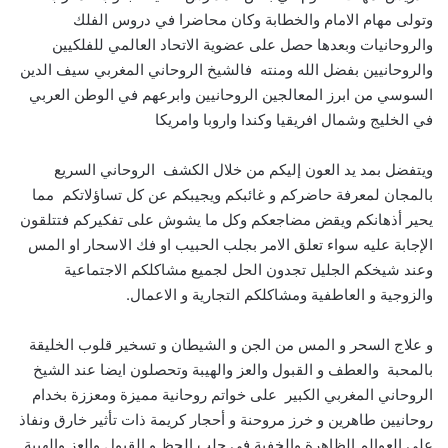
وتولى مهام الامام والخطابة وكان محاضرا في دروس الفلك
والروحانيات وبعدها حصل على عضوية الاتحاد العالمي للفلكيين
والروحانيين بفضل الله ومنته فالشيخ الروحاني المغربي سيف الدين
السوسي من ابرز المعالجين الروحانيين وابرعهم في الوطن العربي
في الخليج وشمال افريقيا وكندا واروبا وامريكا
ويتفضل بمد يد العون إليكم من خلال الكشف الروحاني السريع
بالمجان لمعرفة حاضركم و غائبكم ويجيبكم عن كل تساؤلاتكم مما
يحير أذهانكم ويقض مضاجعكم وكل ما يشوش على تفكيركم فتتلقون
الإجابة عليه سواء تعلق الامر بجلب الحبيب او فك الاسحار او المس
وعند شيخكم الجليل تجدون الحل لجميع مشاكلكم الاجتماعية
والزوجية و العاطفية ومشاكلكم التجارية و الاعمال.
و علاج السحر و المس من الجن و الشيطان و تسخير قلوب الخليقة
بالمحبة والعطف و القبول والعز والهيبة وتحصلون ايضا عند الشيخ
الروحاني المغربي الكبير على خواتم روحانية مميزة ومعززة بخدام
روحانيين طاهرين و خرز مروحنة و أحجار كريمة ذات تأثير خارق ونفاذ
على العوالم الظاهرة والخفية في جلب الحظ و القبول والعز والهيبة