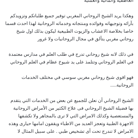
العاطفيه والماليه والعمليه
وهكذا يريد الشيخ الروحاني المغربي توفير جميع طلباتكم وتزويدكم
بآرائه وتوجيهاته وفوائده ومنتجاته وخدماته الروحانية لهذا احدث قسما
خاصا بخلاصة الاعشاب والزيوت الطبيعية ليكون بذلك اول شيخ
روحاني مغربي يتألق في مجال الروحانيات ولا غرور
في ذلك لانه شيخ روحاني تدرج في طلب العلم في مدارس معتمدة
في العلم الروحاني وتتلمذ على يد شيوخ عظام في العلم الروحاني
فهو اقوى شيخ روحاني مغربي سوسي في مختلف الخدمات
الروحانية…..
الشيخ الروحاني أن نعلن للجميع عن بعض من الخدمات التي يتقدم
بها فضيلة الشيخ الروحاني فى علاج الكثير من الأمراض الروحانية
والمستعصية وكذلك الامراض التي لا ترى بالمجاهر ولا تكشفها
الاجهزة الطبية وتعجز العديد من الاطباء ويقفون امامها حيارى وهذه
الامراض لا تندرج تحت أى تشخيص طبي . على سبيل المثال لا