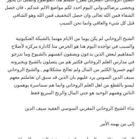
ويحضى برضاكم،واني اليوم احدد لكم مواضع الالم عندكم ، فان حصل
الشفاء فمن الله تعالى وان حصل التخفيف فمن الله وهو الشافي
قبل كل شيء والعافي وانما نحن السبب
الشيخ الروحاني لم يكن يوما من الايام مهتما بالشبكة العنكبوتية
والسبب في تواجده اليوم هنا هو الحرص منا كادارة مركزه لأصلاح
المفاهيم لبعض الذين يدعون ويصفون انفسهم بالشيوخ وما تدرجو
في مدارس العلم الروحاني فكثير هم من يتصلون بالشيخ ويخبرونه
انهم خسروا الكثير من المال ولم تعالج مشكلاتهم , والشيخ الروحاني
سيف الدين السوس يرد عليهم بان الذين قد سبق ان تعاملتم معهم
ليسو بالقطع من اهل العلم الروحاني وانما هم سماسرة يوهمون
الناس وهمهم الوحيد هو جني المال والربح السريع فقط
نداء الشيخ الروحاني المغربي السوسي الفقيه سيف الدين
إلى من يهمه الأمر