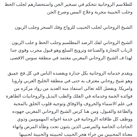
للطلاسم الروحانية تتحكم في تسخير الجن واستحضارهم لجلب الحظ
وجلب الحبيبة مجربة وعلاج المس وصرع الجن
الشيخ الروحاني لجلب الحبيب للزواج وفك السحر وجلب الزبون
الشيخ الروحاني لفك الرصد المطلسم وجلب الحظ و جلب الزبون
لارباب التجارة والصناعة وترويج السلع وهو قبول مجرب وقوي جدا
لهذا فــ الشيخ الروحاني المغربي معتمد في منطقة سوس الاقصى
ويقدم خدماته الروحانية بكل جدارة ويقصده الناس في كل فج عميق
وهو شيخ روحاني معترف به حتى في منطقة الخليج العربي واروبا
وامريكا. وبفضل الله تعالى استفاذ منه العديد من رواد مركزه من
فوائده الجمة وخدماته في الفلك والطب البديل والروحانيات الطاهرة
في علم الاسماء والحروف والاوفاق وتوجيه قلوب الخلق بالمحبة
والطاعة والقبول، ومن هنا كرس الشيخ الروحاني المغربي جهوده
ووظف كل طاقاته الروحانية في خدمة اخوانه المهمومين وذوي
الحاجات الخاصة والمرضى الذين يئنون تحت وطأة المرض وانهاء
معناة المحبيبن من جراء هجر الحبيب لحبيبته والحبيبة لحبيبها