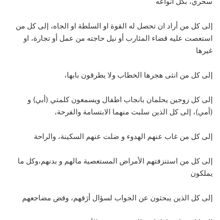
سحري، بكل انواعه
إلى كل من أراد ان تحصل له القوة او السلطة او الجاه، إلى كل من
استعصت عليه قضاء المئارب أو نيل حاجته من عمل أو تجارة، او
غيرها
إلى كل من انثى هجرها الخطاب ولا يطرقون بابها،
إلى كل زوجين يحلمان بانجاب اطفال ويسمعون كلمتي (أبي) و
(أمي)، إلى كل الذين سلبت منهما الابتسامة والفرحة،
إلى كل من غاب عنهم الهدوء و ضلت عنهم السكينة، والراحة
إلى كل من استنزفتهم الأمراض المستعصية مالهم و بدنهم،وكل ما
يملكون
إلى كل الذين يبحثون عن الجواب لسؤال أرَقهم، وقض مضاجعهم