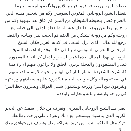
حصلت لزوجين بعد فراقهما فرجع الانس والألفة والمحبة بينهما
بفضل الشيخ الروحاني المغربي السوسي وكم من شخص مسه الجن
بالصرع فصار يتخبطه الشيطان من المس ثم أفاق بعد غيبوبة وكم من
زوج مربوط عن زوجته فانفك عنه الربط فعاد الدفئ الى حياته مع
زوجته وكم من زوجة تشتكي من العقم ثم أنجبت بنين وبنات، والفضل
يرجع لله تعالى الذي انزل الشفاء في كتابه العزيز فكان الشيخ
الروحاني المغربي السوسي سببا في ذلك. وقد زاد اهتمام الشيخ
الروحاني بهذا المجال بعدما غمر السحر والدجل كل انحاء المعمورة
فصار المشعوذون والدجلة يؤذون الخلق ولا يراعون فيهم الا ولا ذمة
فانتشرت الشعوذة انتشار النار في الهشيم بحيث لا يسلم احد منهم
في صحته وماله وكل جوانب الحياة فيكدرون عليهم سعادتهم وراحتهم
ويفرقون بين المرء وزوجه ويشتتون شمل العوائل ويدمرون حظ المرء
في زواجه وارضه وماله وتجاراته واولاده
اتصل بـــ الشيخ الروحاني المغربي وتعرف من خلال اسمك عن الحجر
الكريم الذي يناسبك وينسجم مع دمك وتعرف على برجك وطالعك
وتركيبيتك الفلكية انت ومن تريد اشراكه معك وتعرف هل يتوافق معك
ام لا