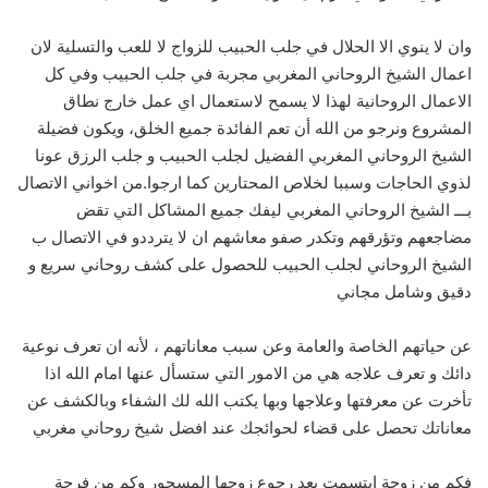
وان لا ينوي الا الحلال في جلب الحبيب للزواج لا للعب والتسلية لان
اعمال الشيخ الروحاني المغربي مجربة في جلب الحبيب وفي كل
الاعمال الروحانية لهذا لا يسمح لاستعمال اي عمل خارج نطاق
المشروع ونرجو من الله أن تعم الفائدة جميع الخلق، ويكون فضيلة
الشيخ الروحاني المغربي الفضيل لجلب الحبيب و جلب الرزق عونا
لذوي الحاجات وسببا لخلاص المحتارين كما ارجوا.من اخواني الاتصال
بـــ الشيخ الروحاني المغربي ليفك جميع المشاكل التي تقض
مضاجعهم وتؤرقهم وتكدر صفو معاشهم ان لا يترددو في الاتصال ب
الشيخ الروحاني لجلب الحبيب للحصول على كشف روحاني سريع و
دقيق وشامل مجاني
عن حياتهم الخاصة والعامة وعن سبب معاناتهم ، لأنه ان تعرف نوعية
دائك و تعرف علاجه هي من الامور التي ستسأل عنها امام الله اذا
تأخرت عن معرفتها وعلاجها وبها يكتب الله لك الشفاء وبالكشف عن
معاناتك تحصل على قضاء لحوائجك عند افضل شيخ روحاني مغربي
فكم من زوجة ابتسمت بعد رجوع زوجها المسحور وكم من فرحة