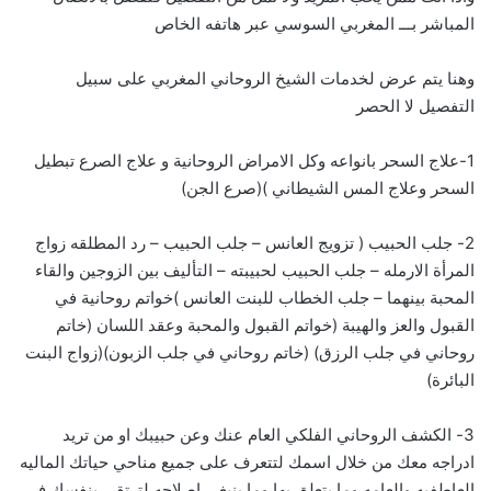
المباشر بـــ
ا
لمغربي السوسي عبر هاتفه الخاص
وهنا يتم عرض لخدمات الشيخ الروحاني المغربي على سبيل
التفصيل لا الحصر
1-علاج السحر بانواعه وكل الامراض الروحانية و علاج الصرع تبطيل
السحر وعلاج المس الشيطاني )(صرع الجن)
2- جلب الحبيب ( تزويج العانس – جلب الحبيب – رد المطلقه زواج
المرأة الارمله – جلب الحبيب لحبيبته – التأليف بين الزوجين والقاء
المحبة بينهما – جلب الخطاب للبنت العانس )خواتم روحانية في
القبول والعز والهيبة (خواتم القبول والمحبة وعقد اللسان (خاتم
روحاني في جلب الرزق) (خاتم روحاني في جلب الزبون)(زواج البنت
البائرة)
3- الكشف الروحاني الفلكي العام عنك وعن حبيبك او من تريد
ادراجه معك من خلال اسمك لتتعرف على جميع مناحي حياتك الماليه
العاطفيه والعامه وما يتعلق بها وما ينبغي اصلاحه لترتقي بنفسك في