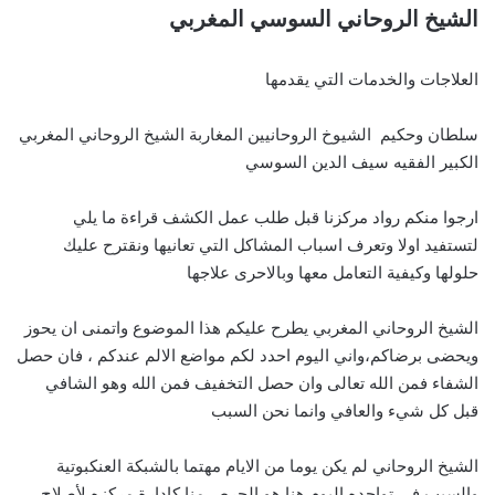
الشيخ الروحاني السوسي المغربي
العلاجات والخدمات التي يقدمها
سلطان وحكيم الشيوخ الروحانيين المغاربة الشيخ الروحاني المغربي
الكبير الفقيه سيف الدين السوسي
ارجوا منكم رواد مركزنا قبل طلب عمل الكشف قراءة ما يلي
لتستفيد اولا وتعرف اسباب المشاكل التي تعانيها ونقترح عليك
حلولها وكيفية التعامل معها وبالاحرى علاجها
الشيخ الروحاني المغربي يطرح عليكم هذا الموضوع واتمنى ان يحوز
ويحضى برضاكم،واني اليوم احدد لكم مواضع الالم عندكم ، فان حصل
الشفاء فمن الله تعالى وان حصل التخفيف فمن الله وهو الشافي
قبل كل شيء والعافي وانما نحن السبب
الشيخ الروحاني لم يكن يوما من الايام مهتما بالشبكة العنكبوتية
والسبب في تواجده اليوم هنا هو الحرص منا كادارة مركزه لأصلاح