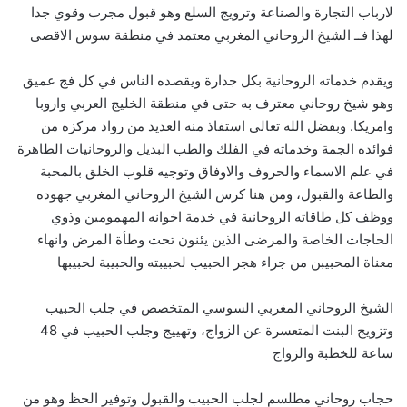
لارباب التجارة والصناعة وترويج السلع وهو قبول مجرب وقوي جدا
لهذا فــ الشيخ الروحاني المغربي معتمد في منطقة سوس الاقصى
ويقدم خدماته الروحانية بكل جدارة ويقصده الناس في كل فج عميق
وهو شيخ روحاني معترف به حتى في منطقة الخليج العربي واروبا
وامريكا. وبفضل الله تعالى استفاذ منه العديد من رواد مركزه من
فوائده الجمة وخدماته في الفلك والطب البديل والروحانيات الطاهرة
في علم الاسماء والحروف والاوفاق وتوجيه قلوب الخلق بالمحبة
والطاعة والقبول، ومن هنا كرس الشيخ الروحاني المغربي جهوده
ووظف كل طاقاته الروحانية في خدمة اخوانه المهمومين وذوي
الحاجات الخاصة والمرضى الذين يئنون تحت وطأة المرض وانهاء
معناة المحبيبن من جراء هجر الحبيب لحبيبته والحبيبة لحبيبها
الشيخ الروحاني المغربي السوسي المتخصص في جلب الحبيب
وتزويج البنت المتعسرة عن الزواج، وتهييج وجلب الحبيب في 48
ساعة للخطبة والزواج
حجاب روحاني مطلسم لجلب الحبيب والقبول وتوفير الحظ وهو من