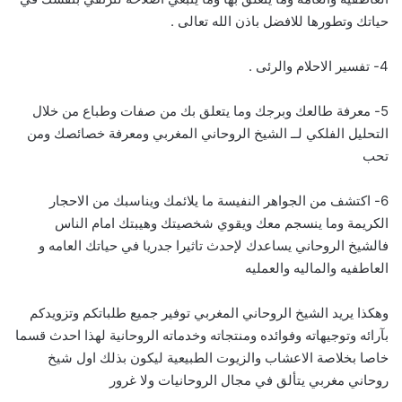
حياتك وتطورها للافضل باذن الله تعالى .
4- تفسير الاحلام والرئى .
5- معرفة طالعك وبرجك وما يتعلق بك من صفات وطباع من خلال
التحليل الفلكي لــ الشيخ الروحاني المغربي ومعرفة خصائصك ومن
تحب
6- اكتشف من الجواهر النفيسة ما يلائمك ويناسبك من الاحجار
الكريمة وما ينسجم معك ويقوي شخصيتك وهيبتك امام الناس
فالشيخ الروحاني يساعدك لإحدث تاثيرا جدريا في حياتك العامه و
العاطفيه والماليه والعمليه
وهكذا يريد الشيخ الروحاني المغربي توفير جميع طلباتكم وتزويدكم
بآرائه وتوجيهاته وفوائده ومنتجاته وخدماته الروحانية لهذا احدث قسما
خاصا بخلاصة الاعشاب والزيوت الطبيعية ليكون بذلك اول شيخ
روحاني مغربي يتألق في مجال الروحانيات ولا غرور