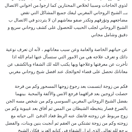
لذوي الحاجات وسببا لخلاص المحتارين كما ارجوا.من اخواني الاتصال
بـــ الشيخ الروحاني المغربي ليفك جميع المشاكل التي تقض
مضاجعهم وتؤرقهم وتكدر صفو معاشهم ان لا يترددو في الاتصال ب
الشيخ الروحاني لجلب الحبيب للحصول على كشف روحاني سريع و
دقيق وشامل مجاني
عن حياتهم الخاصة والعامة وعن سبب معاناتهم ، لأنه ان تعرف نوعية
دائك و تعرف علاجه هي من الامور التي ستسأل عنها امام الله اذا
تأخرت عن معرفتها وعلاجها وبها يكتب الله لك الشفاء وبالكشف عن
معاناتك تحصل على قضاء لحوائجك عند افضل شيخ روحاني مغربي
فكم من زوجة ابتسمت بعد رجوع زوجها المسحور وكم من فرحة
حصلت لزوجين بعد فراقهما فرجع الانس والألفة والمحبة بينهما
بفضل الشيخ الروحاني المغربي السوسي وكم من شخص مسه الجن
بالصرع فصار يتخبطه الشيطان من المس ثم أفاق بعد غيبوبة وكم من
زوج مربوط عن زوجته فانفك عنه الربط فعاد الدفئ الى حياته مع
زوجته وكم من زوجة تشتكي من العقم ثم أنجبت بنين وبنات، والفضل
يرجع لله تعالى الذي انزل الشفاء في كتابه العزيز فكان الشيخ