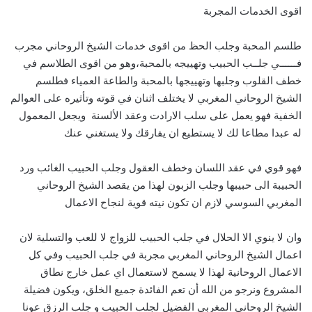
اقوى الخدمات المجربة
طلسم المحبة وجلب الحظ من اقوى خدمات الشيخ الروحاني مجرب
فــــــي جلــب الحبيب وتهييجه بالمحبة،وهو من اقوى الطلاسم في
خطف القلوب وجلبها وتهييجها بالمحبة والطاعة العمياء فطلسم
الشيخ الروحاني المغربي لا يختلف اثنان في قوته وتأثيره على العوالم
الخفية فهو يعمل على سلب الارادت وعقد الألسنة ويجعل المعمول
له عبدا مطاعا لك لا يستطيع ان يفارقك ولا يستغني عنك
فهو قوي في عقد اللسان وخطف العقول وجلب الحبيب الغائب ورد
الحبيبة الى حبيبها وجلب الزبون لهذا من يقصد الشيخ الروحاني
المغربي السوسي لازم ان تكون نيته قوية لنجاح الاعمال
وان لا ينوي الا الحلال في جلب الحبيب للزواج لا للعب والتسلية لان
اعمال الشيخ الروحاني المغربي مجربة في جلب الحبيب وفي كل
الاعمال الروحانية لهذا لا يسمح لاستعمال اي عمل خارج نطاق
المشروع ونرجو من الله أن تعم الفائدة جميع الخلق، ويكون فضيلة
الشيخ الروحاني المغربي الفضيل لجلب الحبيب و جلب الرزق عونا