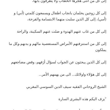
إلى كل من انثى هجرها الخطاب ولا يطرقون بابها،
إلى كل زوجين يحلمان بانجاب اطفال ويسمعون كلمتي (أبي) و
(أمي)، إلى كل الذين سلبت منهما الابتسامة والفرحة،
إلى كل من غاب عنهم الهدوء و ضلت عنهم السكينة، والراحة
إلى كل من استنزفتهم الأمراض المستعصية مالهم و بدنهم،وكل ما
يملكون
إلى كل الذين يبحثون عن الجواب لسؤال أرَقهم، وقض مضاجعهم
إلى كل هؤلاء واولائك… الى من يهمهم الأمر…
الشيخ الروحاني الفقيه سيف الدين السوسي المغربي
“يزف اليكم هذه البشرى السارة