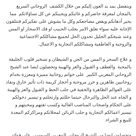
ويتفضل بمد يد العون إليكم من خلال الكشف الروحاني السريع
بالمجان لمعرفة حاضركم و غائبكم ويجيبكم عن كل تساؤلاتكم مما
يحير أذهانكم ويقض مضاجعكم وكل ما يشوش على تفكيركم فتتلقون
الإجابة عليه سواء تعلق الامر بجلب الحبيب او فك الاسحار او المس
وعند شيخكم الجليل تجدون الحل لجميع مشاكلكم الاجتماعية
والزوجية و العاطفية ومشاكلكم التجارية و الاعمال.
و علاج السحر و المس من الجن و الشيطان و تسخير قلوب الخليقة
بالمحبة والعطف و القبول والعز والهيبة وتحصلون ايضا عند الشيخ
الروحاني المغربي الكبير على خواتم روحانية مميزة ومعززة بخدام
روحانيين طاهرين و خرز مروحنة و أحجار كريمة ذات تأثير خارق ونفاذ
على العوالم الظاهرة والخفية في جلب الحظ و القبول والعز والهيبة
و الجاه عند الحل والترحال حيثما حللتم وارتحلتم و تيسير دخولكم
على الحكام واصحاب المناصب العالية وكسب ثقتهم ومحبتهم و
تيسير اعمالكم التجارية و جلب الزبائن لمحلاتكم ومراكزكم المعدة
للبيع و الشراء.
وتحصلون ايضا من الشيخ الروحاني المغربي السوسي على فوائد