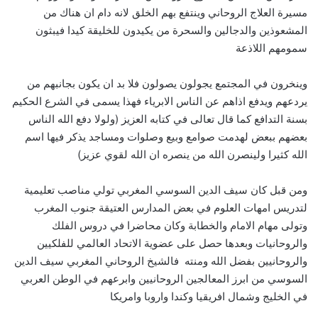
مسيرة العلاج الروحاني وينتفع بهم الخلق لانه دام ان هناك من
المشعوذين والدجالين والسحرة من يكيدون للخليقة كيدا فيبثون
سمومهم اللاذعة
وينخرون في المجتمع يجولون يصولون فلا بد ان يكون بجانبهم من
يردعهم ويدفع اذاهم عن الناس الابرياء فهذا يسمى في الشرع الحكيم
بسنة التدافع كما قال تعالى في كتابه العزيز (ولولا دفع الله الناس
بعضهم ببعض لهدمت صوامع وبيع وصلوات ومساجد يذكر فيها اسم
الله كثيرا ولينصرن الله من ينصره ان الله لقوي عزيز)
ومن قبل كان سيف الدين السوسي المغربي تولي مناصب تعليمية
لتدريس امهات العلوم في بعض المدارس العتيقة جنوب المغرب
وتولى مهام الامام والخطابة وكان محاضرا في دروس الفلك
والروحانيات وبعدها حصل على عضوية الاتحاد العالمي للفلكيين
والروحانيين بفضل الله ومنته فالشيخ الروحاني المغربي سيف الدين
السوسي من ابرز المعالجين الروحانيين وابرعهم في الوطن العربي
في الخليج وشمال افريقيا وكندا واروبا وامريكا