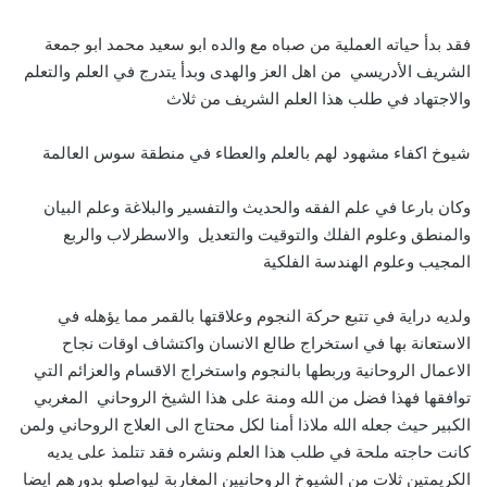
فقد بدأ حياته العملية من صباه مع والده ابو سعيد محمد ابو جمعة
الشريف الأدريسي من اهل العز والهدى وبدأ يتدرج في العلم والتعلم
والاجتهاد في طلب هذا العلم الشريف من ثلاث
شيوخ اكفاء مشهود لهم بالعلم والعطاء في منطقة سوس العالمة
وكان بارعا في علم الفقه والحديث والتفسير والبلاغة وعلم البيان
والمنطق وعلوم الفلك والتوقيت والتعديل والاسطرلاب والربع
المجيب وعلوم الهندسة الفلكية
ولديه دراية في تتبع حركة النجوم وعلاقتها بالقمر مما يؤهله في
الاستعانة بها في استخراج طالع الانسان واكتشاف اوقات نجاح
الاعمال الروحانية وربطها بالنجوم واستخراج الاقسام والعزائم التي
توافقها فهذا فضل من الله ومنة على هذا الشيخ الروحاني المغربي
الكبير حيث جعله الله ملاذا أمنا لكل محتاج الى العلاج الروحاني ولمن
كانت حاجته ملحة في طلب هذا العلم ونشره فقد تتلمذ على يديه
الكريمتين ثلات من الشيوخ الروحانيين المغاربة ليواصلو بدورهم ايضا