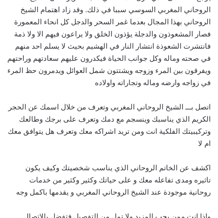
الروحاني المغربي السوسي سببا في ذلك. وقد زاد اهتمام الشيخ
الروحاني بهذا المجال بعدما غمر السحر والدجل كل انحاء المعمورة
فصار المشعوذون والدجلة يؤذون الخلق ولا يراعون فيهم الا ولا ذمة
فانتشرت الشعوذة انتشار النار في الهشيم بحيث لا يسلم احد منهم
في صحته وماله وكل جوانب الحياة فيكدرون عليهم سعادتهم وراحتهم
ويفرقون بين المرء وزوجه ويشتتون شمل العوائل ويدمرون حظ المرء
في زواجه وارضه وماله وتجاراته واولاده
اتصل بـــ الشيخ الروحاني المغربي وتعرف من خلال اسمك عن الحجر
الكريم الذي يناسبك وينسجم مع دمك وتعرف على برجك وطالعك
وتركيبيتك الفلكية انت ومن تريد اشراكه معك وتعرف هل يتوافق معك
ام لا
اكشف عن الخاتم الروحاني الذي يناسب شخصيتك وكيف يكون
تاثيره ومدى تفاعله معك و على حياتك وكثير وكثير من خدمات
روحانية موجودة عند الشيخ الروحاني المغربي و يقدمها باكمل وجه
واذا انت ممن يحب المزيد ولا تمل من التفصيل فتفضل بالاتصال