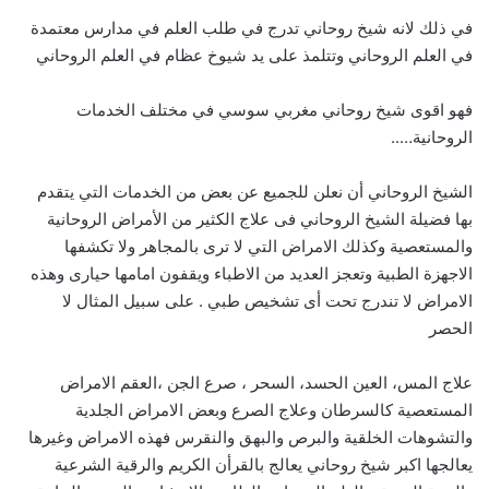
في ذلك لانه شيخ روحاني تدرج في طلب العلم في مدارس معتمدة
في العلم الروحاني وتتلمذ على يد شيوخ عظام في العلم الروحاني
فهو اقوى شيخ روحاني مغربي سوسي في مختلف الخدمات
الروحانية…..
الشيخ الروحاني أن نعلن للجميع عن بعض من الخدمات التي يتقدم
بها فضيلة الشيخ الروحاني فى علاج الكثير من الأمراض الروحانية
والمستعصية وكذلك الامراض التي لا ترى بالمجاهر ولا تكشفها
الاجهزة الطبية وتعجز العديد من الاطباء ويقفون امامها حيارى وهذه
الامراض لا تندرج تحت أى تشخيص طبي . على سبيل المثال لا
الحصر
علاج المس، العين الحسد، السحر ، صرع الجن ،العقم الامراض
المستعصية كالسرطان وعلاج الصرع وبعض الامراض الجلدية
والتشوهات الخلقية والبرص والبهق والنقرس فهذه الامراض وغيرها
يعالجها اكبر شيخ روحاني يعالج بالقرأن الكريم والرقية الشرعية