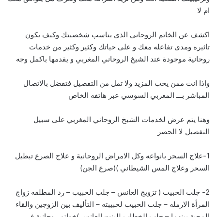
ام لا
اكشف عن الخاتم الروحاني الذي يناسب شخصيتك وكيف يكون
تاثيره ومدى تفاعله معك و على حياتك وكثير وكثير من خدمات
روحانية موجودة عند الشيخ الروحاني المغربي و يقدمها باكمل وجه
واذا انت ممن يحب المزيد ولا تمل من التفصيل فتفضل بالاتصال
المباشر بـــ
ا
لمغربي السوسي عبر هاتفه الخاص
وهنا يتم عرض لخدمات الشيخ الروحاني المغربي على سبيل
التفصيل لا الحصر
1-علاج السحر بانواعه وكل الامراض الروحانية و علاج الصرع تبطيل
السحر وعلاج المس الشيطاني )(صرع الجن)
2- جلب الحبيب ( تزويج العانس – جلب الحبيب – رد المطلقه زواج
المرأة الارمله – جلب الحبيب لحبيبته – التأليف بين الزوجين والقاء
المحبة بينهما – جلب الخطاب للبنت العانس )خواتم روحانية في