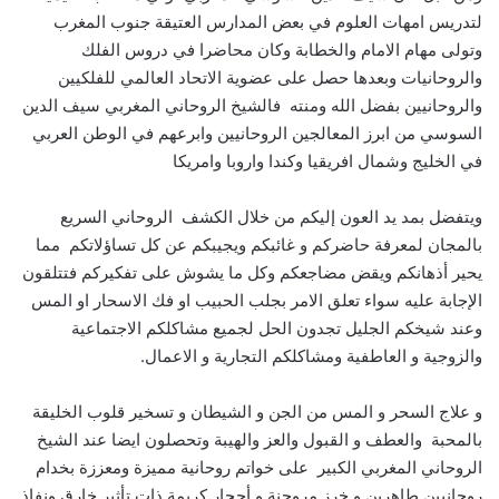
لتدريس امهات العلوم في بعض المدارس العتيقة جنوب المغرب
وتولى مهام الامام والخطابة وكان محاضرا في دروس الفلك
والروحانيات وبعدها حصل على عضوية الاتحاد العالمي للفلكيين
والروحانيين بفضل الله ومنته فالشيخ الروحاني المغربي سيف الدين
السوسي من ابرز المعالجين الروحانيين وابرعهم في الوطن العربي
في الخليج وشمال افريقيا وكندا واروبا وامريكا
ويتفضل بمد يد العون إليكم من خلال الكشف الروحاني السريع
بالمجان لمعرفة حاضركم و غائبكم ويجيبكم عن كل تساؤلاتكم مما
يحير أذهانكم ويقض مضاجعكم وكل ما يشوش على تفكيركم فتتلقون
الإجابة عليه سواء تعلق الامر بجلب الحبيب او فك الاسحار او المس
وعند شيخكم الجليل تجدون الحل لجميع مشاكلكم الاجتماعية
والزوجية و العاطفية ومشاكلكم التجارية و الاعمال.
و علاج السحر و المس من الجن و الشيطان و تسخير قلوب الخليقة
بالمحبة والعطف و القبول والعز والهيبة وتحصلون ايضا عند الشيخ
الروحاني المغربي الكبير على خواتم روحانية مميزة ومعززة بخدام
روحانيين طاهرين و خرز مروحنة و أحجار كريمة ذات تأثير خارق ونفاذ