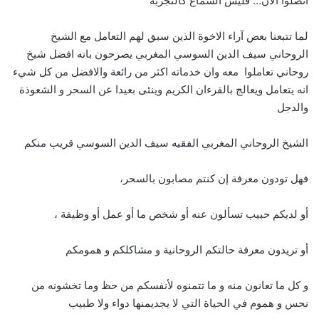
اتصلوا الآن… فليس السماع كالتجربة
لما تتبعنا بعض آراء الاخوة الذين سبق لهم التعامل مع الشيخ
الروحاني سيف الدين السوسي المغربي يصرحون بانه افضل شيخ
روحاني تعاملوا معه وان خدماته اكثر من رائعة والافضل من كل شيء
انه يتعامل ويعالج بالقرءان الكريم وينئى بعيدا عن السحر و الشعوذة
والدجل
الشيخ الروحاني المغربي الفقيه سيف الدين السوسي قريب منكم
فهل تودون معرفة إن كنتم مصابون بالسحر،
أو لديكم حبيب تسألون عنه أو شخص ما أو عمل أو وظيفة ،
أو تريدون معرفة حالتكم الروحانية و مشاكلكم و همومكم
و كل ما تعانون منه و ما تتمنوه لأنفسكم من حظ وما تخشونه من
نحس و هموم في الحياة التي لا يجديمنها دواء ولا طبيب