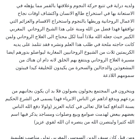
ولديه دراية في تتبع حركة النجوم وعلاقتها بالقمر مما يؤهله في
الاستعانة بها في استخراج طالع الانسان واكتشاف اوقات نجاح
الاعمال الروحانية وربطها بالنجوم واستخراج الاقسام والعزائم التي
توافقها فهذا فضل من الله ومنة على هذا الشيخ الروحاني المغربي
الكبير حيث جعله الله ملاذا أمنا لكل محتاج الى العلاج الروحاني ولمن
كانت حاجته ملحة في طلب هذا العلم ونشره فقد تتلمذ على يديه
الكريمتين ثلات من الشيوخ الروحانيين المغاربة ليواصلو بدورهم ايضا
مسيرة العلاج الروحاني وينتفع بهم الخلق لانه دام ان هناك من
المشعوذين والدجالين والسحرة من يكيدون للخليقة كيدا فيبثون
سمومهم اللاذعة
وينخرون في المجتمع يجولون يصولون فلا بد ان يكون بجانبهم من
يردعهم ويدفع اذاهم عن الناس الابرياء فهذا يسمى في الشرع الحكيم
بسنة التدافع كما قال تعالى في كتابه العزيز (ولولا دفع الله الناس
بعضهم ببعض لهدمت صوامع وبيع وصلوات ومساجد يذكر فيها اسم
الله كثيرا ولينصرن الله من ينصره ان الله لقوي عزيز)
ومن قبل كان سيف الدين السوسي المغربي تولي مناصب تعليمية