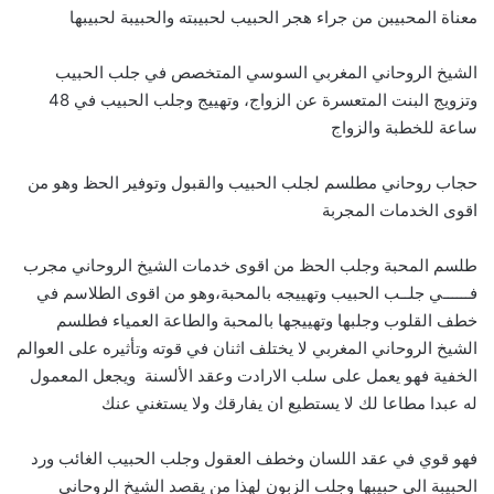
معناة المحبيبن من جراء هجر الحبيب لحبيبته والحبيبة لحبيبها
الشيخ الروحاني المغربي السوسي المتخصص في جلب الحبيب
وتزويج البنت المتعسرة عن الزواج، وتهييج وجلب الحبيب في 48
ساعة للخطبة والزواج
حجاب روحاني مطلسم لجلب الحبيب والقبول وتوفير الحظ وهو من
اقوى الخدمات المجربة
طلسم المحبة وجلب الحظ من اقوى خدمات الشيخ الروحاني مجرب
فــــــي جلــب الحبيب وتهييجه بالمحبة،وهو من اقوى الطلاسم في
خطف القلوب وجلبها وتهييجها بالمحبة والطاعة العمياء فطلسم
الشيخ الروحاني المغربي لا يختلف اثنان في قوته وتأثيره على العوالم
الخفية فهو يعمل على سلب الارادت وعقد الألسنة ويجعل المعمول
له عبدا مطاعا لك لا يستطيع ان يفارقك ولا يستغني عنك
فهو قوي في عقد اللسان وخطف العقول وجلب الحبيب الغائب ورد
الحبيبة الى حبيبها وجلب الزبون لهذا من يقصد الشيخ الروحاني