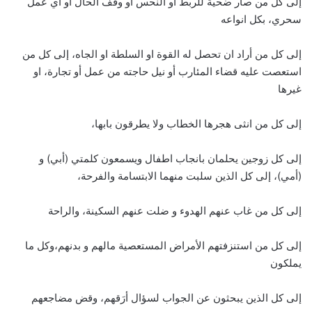
إلى كل من صار ضحية للربط أو النحس أو وقف الحال أو أي عمل
سحري، بكل انواعه
إلى كل من أراد ان تحصل له القوة او السلطة او الجاه، إلى كل من
استعصت عليه قضاء المئارب أو نيل حاجته من عمل أو تجارة، او
غيرها
إلى كل من انثى هجرها الخطاب ولا يطرقون بابها،
إلى كل زوجين يحلمان بانجاب اطفال ويسمعون كلمتي (أبي) و
(أمي)، إلى كل الذين سلبت منهما الابتسامة والفرحة،
إلى كل من غاب عنهم الهدوء و ضلت عنهم السكينة، والراحة
إلى كل من استنزفتهم الأمراض المستعصية مالهم و بدنهم،وكل ما
يملكون
إلى كل الذين يبحثون عن الجواب لسؤال أرَقهم، وقض مضاجعهم