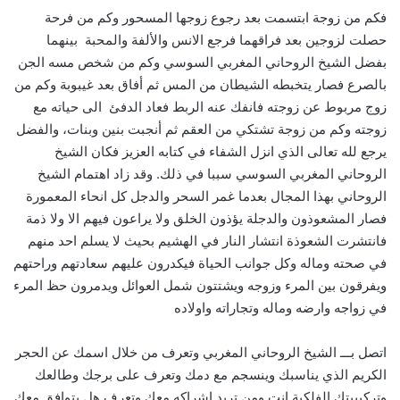
فكم من زوجة ابتسمت بعد رجوع زوجها المسحور وكم من فرحة
حصلت لزوجين بعد فراقهما فرجع الانس والألفة والمحبة بينهما
بفضل الشيخ الروحاني المغربي السوسي وكم من شخص مسه الجن
بالصرع فصار يتخبطه الشيطان من المس ثم أفاق بعد غيبوبة وكم من
زوج مربوط عن زوجته فانفك عنه الربط فعاد الدفئ الى حياته مع
زوجته وكم من زوجة تشتكي من العقم ثم أنجبت بنين وبنات، والفضل
يرجع لله تعالى الذي انزل الشفاء في كتابه العزيز فكان الشيخ
الروحاني المغربي السوسي سببا في ذلك. وقد زاد اهتمام الشيخ
الروحاني بهذا المجال بعدما غمر السحر والدجل كل انحاء المعمورة
فصار المشعوذون والدجلة يؤذون الخلق ولا يراعون فيهم الا ولا ذمة
فانتشرت الشعوذة انتشار النار في الهشيم بحيث لا يسلم احد منهم
في صحته وماله وكل جوانب الحياة فيكدرون عليهم سعادتهم وراحتهم
ويفرقون بين المرء وزوجه ويشتتون شمل العوائل ويدمرون حظ المرء
في زواجه وارضه وماله وتجاراته واولاده
اتصل بـــ الشيخ الروحاني المغربي وتعرف من خلال اسمك عن الحجر
الكريم الذي يناسبك وينسجم مع دمك وتعرف على برجك وطالعك
وتركيبيتك الفلكية انت ومن تريد اشراكه معك وتعرف هل يتوافق معك