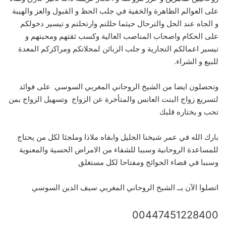
على العوالم الظاهرة والخفية في جلب الحظ و القبول والعز والهيبة
و الجاه عند الحل والترحال حيثما حللتم وارتحلتم و تيسير دخولكم
على الحكام واصحاب المناصب العالية وكسب ثقتهم ومحبتهم و
تيسير اعمالكم التجارية و جلب الزبائن لمحلاتكم ومراكزكم المعدة
للبيع و الشراء.
وتحصلون ايضا من الشيخ الروحاني المغربي السوسي على فوائد
لتسريع زواج البنت العانس والمتأخرة عن الزواج وتسهيل الزواج بمن
تحب و يختاره قلبك
بارك الله في عمر شيخنا الجليل وابقاه ملاذا وملجئا لكل من يحتاج
للمساعدة الروحانية وسببا للشفاء من الامراض الحسية والمعنوية
وسببا في قضاء الحوائج ومفتاحا لكل مستغلق
اتصلوا الآن بــ الشيخ الروحاني المغربي سيف الدين السوسي
00447451228400