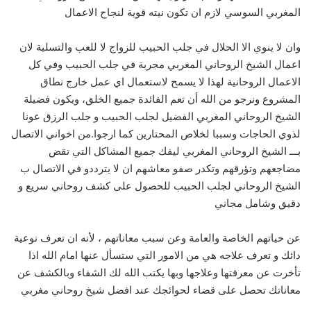
المغربي السوسي لازم ان تكون نيته قوية لنجاح الاعمال
وان لا ينوي الا الحلال في جلب الحبيب للزواج لا للعب والتسلية لان
اعمال الشيخ الروحاني المغربي مجربة في جلب الحبيب وفي كل
الاعمال الروحانية لهذا لا يسمح لاستعمال اي عمل خارج نطاق
المشروع ونرجو من الله أن تعم الفائدة جميع الخلق، ويكون فضيلة
الشيخ الروحاني المغربي الفضيل لجلب الحبيب و جلب الرزق عونا
لذوي الحاجات وسببا لخلاص المحتارين كما ارجوا.من اخواني الاتصال
بـــ الشيخ الروحاني المغربي ليفك جميع المشاكل التي تقض
مضاجعهم وتؤرقهم وتكدر صفو معاشهم ان لا يترددو في الاتصال ب
الشيخ الروحاني لجلب الحبيب للحصول على كشف روحاني سريع و
دقيق وشامل مجاني
عن حياتهم الخاصة والعامة وعن سبب معاناتهم ، لأنه ان تعرف نوعية
دائك و تعرف علاجه هي من الامور التي ستسأل عنها امام الله اذا
تأخرت عن معرفتها وعلاجها وبها يكتب الله لك الشفاء وبالكشف عن
معاناتك تحصل على قضاء لحوائجك عند افضل شيخ روحاني مغربي