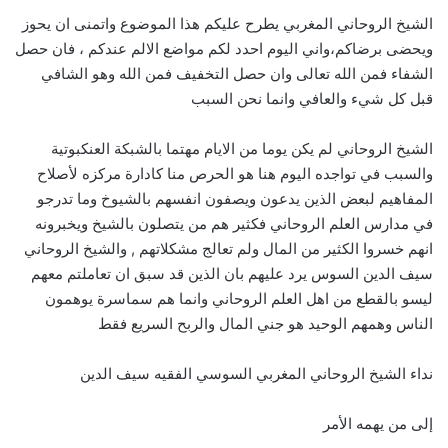
الشيخ الروحاني المغربي يطرح عليكم هذا الموضوع واتمنى ان يحوز
ويحضى برضاكم،واني اليوم احدد لكم مواضع الالم عندكم ، فان حصل
الشفاء فمن الله تعالى وان حصل التخفيف فمن الله وهو الشافي
قبل كل شيء والعافي وانما نحن السبب
الشيخ الروحاني لم يكن يوما من الايام مهتما بالشبكة العنكبوتية
والسبب في تواجده اليوم هنا هو الحرص منا كادارة مركزه لأصلاح
المفاهيم لبعض الذين يدعون ويصفون انفسهم بالشيوخ وما تدرجو
في مدارس العلم الروحاني فكثير هم من يتصلون بالشيخ ويخبرونه
انهم خسروا الكثير من المال ولم تعالج مشكلاتهم , والشيخ الروحاني
سيف الدين السوس يرد عليهم بان الذين قد سبق ان تعاملتم معهم
ليسو بالقطع من اهل العلم الروحاني وانما هم سماسرة يوهمون
الناس وهمهم الوحيد هو جني المال والربح السريع فقط
نداء الشيخ الروحاني المغربي السوسي الفقيه سيف الدين
إلى من يهمه الأمر