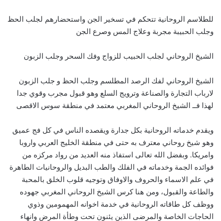
للطلاسم الروحانية تتحكم في تسخير الجن واستحضارهم لجلب الحظ
وجلب الحبيبة مجربة وعلاج المس وصرع الجن
الشيخ الروحاني لجلب الحبيب للزواج وفك السحر وجلب الزبون
الشيخ الروحاني لفك الرصد المطلسم وجلب الحظ و جلب الزبون
لارباب التجارة والصناعة وترويج السلع وهو قبول مجرب وقوي جدا
لهذا فــ الشيخ الروحاني المغربي معتمد في منطقة سوس الاقصى
ويقدم خدماته الروحانية بكل جدارة ويقصده الناس في كل فج عميق
وهو شيخ روحاني معترف به حتى في منطقة الخليج العربي واروبا
وامريكا. وبفضل الله تعالى استفاذ منه العديد من رواد مركزه من
فوائده الجمة وخدماته في الفلك والطب البديل والروحانيات الطاهرة
في علم الاسماء والحروف والاوفاق وتوجيه قلوب الخلق بالمحبة
والطاعة والقبول، ومن هنا كرس الشيخ الروحاني المغربي جهوده
ووظف كل طاقاته الروحانية في خدمة اخوانه المهمومين وذوي
الحاجات الخاصة والمرضى الذين يئنون تحت وطأة المرض وانهاء