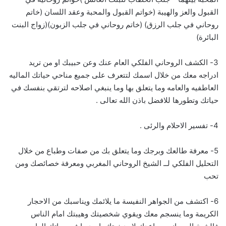
القبول والعز والهيبة (خواتم القبول والمحبة وعقد اللسان (خاتم
روحاني في جلب الرزق) (خاتم روحاني في جلب الزبون)(زواج البنت
البائرة)
3- الكشف الروحاني الفلكي العام عنك وعن حبيبك او من تريد
ادراجه معك من خلال اسمك لتتعرف على جميع مناحي حياتك الماليه
العاطفيه والعامه وما يتعلق بها وما ينبغي اصلاحه لترتقي بنفسك في
حياتك وتطورها للافضل باذن الله تعالى .
4- تفسير الاحلام والرئى .
5- معرفة طالعك وبرجك وما يتعلق بك من صفات وطباع من خلال
التحليل الفلكي لــ الشيخ الروحاني المغربي ومعرفة خصائصك ومن
تحب
6- اكتشف من الجواهر النفيسة ما يلائمك ويناسبك من الاحجار
الكريمة وما ينسجم معك ويقوي شخصيتك وهيبتك امام الناس