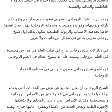
فالشيخ الروحاني يساعدك لإحدث تاثيرا جدريا في حياتك العامه و
العاطفيه والماليه والعمليه
وهكذا يريد الشيخ الروحاني المغربي توفير جميع طلباتكم وتزويدكم
بآرائه وتوجيهاته وفوائده ومنتجاته وخدماته الروحانية لهذا احدث قسما
خاصا بخلاصة الاعشاب والزيوت الطبيعية ليكون بذلك اول شيخ
روحاني مغربي يتألق في مجال الروحانيات ولا غرور
في ذلك لانه شيخ روحاني تدرج في طلب العلم في مدارس معتمدة
في العلم الروحاني وتتلمذ على يد شيوخ عظام في العلم الروحاني
فهو اقوى شيخ روحاني مغربي سوسي في مختلف الخدمات
الروحانية…..
الشيخ الروحاني أن نعلن للجميع عن بعض من الخدمات التي يتقدم
بها فضيلة الشيخ الروحاني فى علاج الكثير من الأمراض الروحانية
والمستعصية وكذلك الامراض التي لا ترى بالمجاهر ولا تكشفها
الاجهزة الطبية وتعجز العديد من الاطباء ويقفون امامها حيارى وهذه