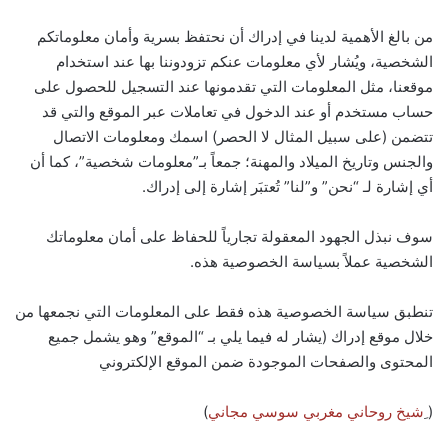
من بالغ الأهمية لدينا في إدراك أن نحتفظ بسرية وأمان معلوماتكم
الشخصية، ويُشار لأي معلومات عنكم تزودوننا بها عند استخدام
موقعنا، مثل المعلومات التي تقدمونها عند التسجيل للحصول على
حساب مستخدم أو عند الدخول في تعاملات عبر الموقع والتي قد
تتضمن (على سبيل المثال لا الحصر) اسمك ومعلومات الاتصال
والجنس وتاريخ الميلاد والمهنة؛ جمعاً بـ”معلومات شخصية”، كما أن
أي إشارة لـ “نحن” و”لنا” تُعتبَر إشارة إلى إدراك.
سوف نبذل الجهود المعقولة تجارياً للحفاظ على أمان معلوماتك
الشخصية عملاً بسياسة الخصوصية هذه.
تنطبق سياسة الخصوصية هذه فقط على المعلومات التي نجمعها من
خلال موقع إدراك (يشار له فيما يلي بـ “الموقع” وهو يشمل جميع
المحتوى والصفحات الموجودة ضمن الموقع الإلكتروني
( ِ
شيخ روحاني مغربي سوسي مجاني
)