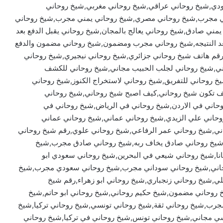
عودي,شيخ روحاني عراقي,شيخ روحاني مغربي,شيخ روحاني
ي مجرب,شيخ روحاني مصري,شيخ روحاني يمني مجرب,شيخ روحاني
 يمني صادق,شيخ روحاني يعالج بالمجان,شيخ روحاني يقبل الدفع بعد
عد النتيجه,شيخ روحاني مجرب ومضمون,شيخ روحاني مضمون والدفع
رقم هاتف شيخ روحاني جزائري,شيخ روحاني نيجيري,شيخ روحاني
ني,شيخ روحاني لجلب الحبيب مجاني,شيخ روحاني للكشف
خ روحاني للتفريق,شيخ روحاني لاستخراج الكنوز,شيخ روحاني
كيف تكون شيخ روحاني,كيف اصبح شيخ روحاني,شيخ روحاني
حاني في الاردن,شيخ روحاني في الرياض,شيخ روحاني في
وحاني علي الزيدي,شيخ روحاني عماني,شيخ روحاني عماني
ي,شيخ روحاني عمر الرفاعي,شيخ روحاني علوي,رقم شيخ روحاني
,شيخ روحاني صادق يخاف ربه,شيخ روحاني صادق مجرب,شيخ
ا,شيخ روحاني شيعي في البحرين,شيخ روحاني سعودي ابو
جاني,شيخ روحاني سوداني مجرب,شيخ روحاني سعودي مجرب,شيخ
شيخ روحاني زنجباري,شيخ روحاني ابو زهراء,رقم شيخ
خ روحاني مضمون,شيخ حكيم روحاني,شيخ روحاني ابو حاتم,شيخ
جرب,شيخ روحاني ثقة,شيخ روحاني تونسي,شيخ روحاني تركيا,شيخ
ي مجاني,شيخ روحاني تونس,شيخ روحاني في تركيا,شيخ روحاني