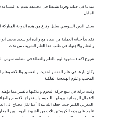
مبدعا في حياته وفردا نشيطا في مجتمعه يقدم يد المساعدة 
الجليل
سيف الدين السوسي سليل وفرع من هذه الدوحة المباركة الاد
فقد بدأ حياته العملية من صباه مع والده ابو سعيد محمد ابو
والتعلم والاجتهاد في طلب هذا العلم الشريف من ثلاث
شيوخ اكفاء مشهود لهم بالعلم والعطاء في منطقة سوس الع
وكان بارعا في علم الفقه والحديث والتفسير والبلاغة وعلم 
المجيب وعلوم الهندسة الفلكية
ولديه دراية في تتبع حركة النجوم وعلاقتها بالقمر مما يؤهل
الاعمال الروحانية وربطها بالنجوم واستخراج الاقسام والعزا
المغربي الكبير حيث جعله الله ملاذا أمنا لكل محتاج الى ا
تتلمذ على يديه الكريمتين ثلات من الشيوخ الروحانيين المغار