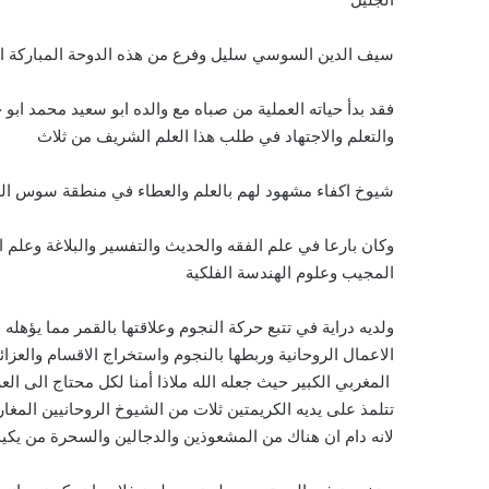
سيف الدين السوسي سليل وفرع من هذه الدوحة المباركة الاد
فقد بدأ حياته العملية من صباه مع والده ابو سعيد محمد ابو
والتعلم والاجتهاد في طلب هذا العلم الشريف من ثلاث
شيوخ اكفاء مشهود لهم بالعلم والعطاء في منطقة سوس الع
وكان بارعا في علم الفقه والحديث والتفسير والبلاغة وعلم 
المجيب وعلوم الهندسة الفلكية
ولديه دراية في تتبع حركة النجوم وعلاقتها بالقمر مما يؤهل
الاعمال الروحانية وربطها بالنجوم واستخراج الاقسام والعزا
المغربي الكبير حيث جعله الله ملاذا أمنا لكل محتاج الى ا
تتلمذ على يديه الكريمتين ثلات من الشيوخ الروحانيين المغار
لانه دام ان هناك من المشعوذين والدجالين والسحرة من يكي