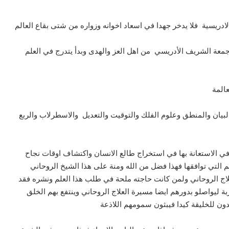
ريسية فلا يدخر جهدا في اسعاد اخوانه وزواره من شتى بقاع العالم
 جمعة الشريف الأدريسي من اهل العز والهدى وبدأ يتدرج في العلم
المة
البيان والمنطق وعلوم الفلك والتوقيت والتعديل والاسطرلاب والربع
ه في الاستعانة بها في استخراج طالع الانسان واكتشاف اوقات نجاح
ئم التي توافقها فهذا فضل من الله ومنة على هذا الشيخ الروحاني
لعلاج الروحاني ولمن كانت حاجته ملحة في طلب هذا العلم ونشره فقد
بة ليواصلو بدورهم ايضا مسيرة العلاج الروحاني وينتفع بهم الخلق
دون للخليقة كيدا فيبثون سمومهم اللاذعة