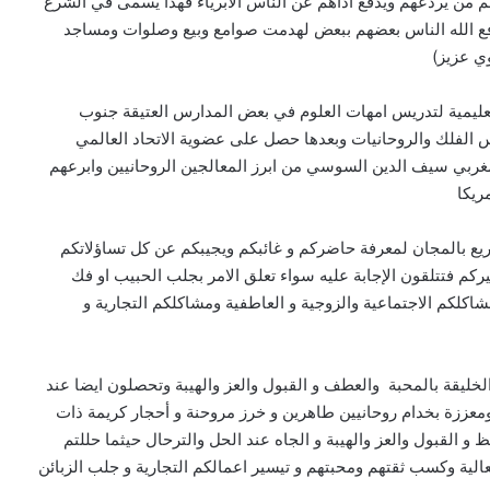
م من يردعهم ويدفع اذاهم عن الناس الابرياء فهذا يسمى في الشرع
ا دفع الله الناس بعضهم ببعض لهدمت صوامع وبيع وصلوات ومساجد
وي عزيز)
يمية لتدريس امهات العلوم في بعض المدارس العتيقة جنوب
 الفلك والروحانيات وبعدها حصل على عضوية الاتحاد العالمي
لمغربي سيف الدين السوسي من ابرز المعالجين الروحانيين وابرعهم
ريكا
يع بالمجان لمعرفة حاضركم و غائبكم ويجيبكم عن كل تساؤلاتكم
 فتتلقون الإجابة عليه سواء تعلق الامر بجلب الحبيب او فك
كلكم الاجتماعية والزوجية و العاطفية ومشاكلكم التجارية و
ليقة بالمحبة والعطف و القبول والعز والهيبة وتحصلون ايضا عند
ومعززة بخدام روحانيين طاهرين و خرز مروحنة و أحجار كريمة ذات
و القبول والعز والهيبة و الجاه عند الحل والترحال حيثما حللتم
لية وكسب ثقتهم ومحبتهم و تيسير اعمالكم التجارية و جلب الزبائن