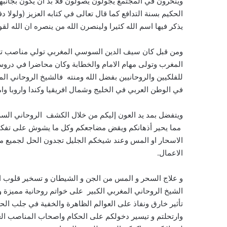
وينخرون في المجتمع يجولون يصولون فلا بد ان يكون بجانبه
الحكيم بسنة التدافع كما قال تعالى في كتابه العزيز (ولول
يذكر فيها اسم الله كثيرا ولينصرن الله من ينصره ان الله لق
ومن قبل كان سيف الدين السوسي المغربي تولي مناصب تعل
المغرب وتولى مهام الامام والخطابة وكان محاضرا في دروس
للفلكيين والروحانيين بفضل الله ومنته فالشيخ الروحاني ا
في الوطن العربي في الخليج وشمال افريقيا وكندا واروبا وام
ويتفضل بمد يد العون إليكم من خلال الكشف الروحاني السر
مما يحير أذهانكم ويقض مضاجعكم وكل ما يشوش على تفكيركم
الاسحار او المس وعند شيخكم الجليل تجدون الحل لجميع مشا
الاعمال.
و علاج السحر و المس من الجن و الشيطان و تسخير قلوب الخ
الشيخ الروحاني المغربي الكبير على خواتم روحانية مميزة 
تأثير خارق ونفاذ على العوالم الظاهرة والخفية في جلب الحظ 
وارتحلتم و تيسير دخولكم على الحكام واصحاب المناصب العا