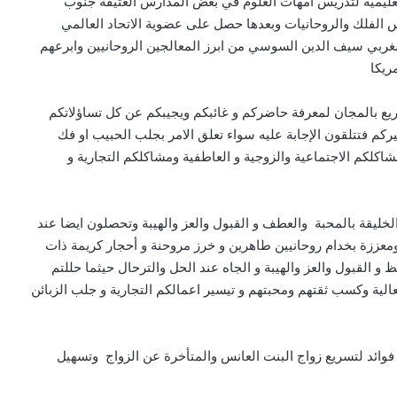
يمية لتدريس امهات العلوم في بعض المدارس العتيقة جنوب
 الفلك والروحانيات وبعدها حصل على عضوية الاتحاد العالمي
لمغربي سيف الدين السوسي من ابرز المعالجين الروحانيين وابرعهم
ريكا
يع بالمجان لمعرفة حاضركم و غائبكم ويجيبكم عن كل تساؤلاتكم
 فتتلقون الإجابة عليه سواء تعلق الامر بجلب الحبيب او فك
كلكم الاجتماعية والزوجية و العاطفية ومشاكلكم التجارية و
ليقة بالمحبة والعطف و القبول والعز والهيبة وتحصلون ايضا عند
ومعززة بخدام روحانيين طاهرين و خرز مروحنة و أحجار كريمة ذات
و القبول والعز والهيبة و الجاه عند الحل والترحال حيثما حللتم
لية وكسب ثقتهم ومحبتهم و تيسير اعمالكم التجارية و جلب الزبائن
ائد لتسريع زواج البنت العانس والمتأخرة عن الزواج وتسهيل