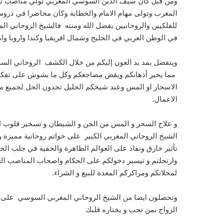
ومن قبل كان سيف الدين السوسي المغربي تولي مناصب تعل
المغرب وتولى مهام الامام والخطابة وكان محاضرا في دروس
للفلكيين والروحانيين بفضل الله ومنته فالشيخ الروحاني ا
في الوطن العربي في الخليج وشمال افريقيا وكندا واروبا وام
ويتفضل بمد يد العون إليكم من خلال الكشف الروحاني السر
مما يحير أذهانكم ويقض مضاجعكم وكل ما يشوش على تفكيركم
الاسحار او المس وعند شيخكم الجليل تجدون الحل لجميع مشا
الاعمال.
و علاج السحر و المس من الجن و الشيطان و تسخير قلوب الخ
الشيخ الروحاني المغربي الكبير على خواتم روحانية مميزة 
تأثير خارق ونفاذ على العوالم الظاهرة والخفية في جلب الحظ 
وارتحلتم و تيسير دخولكم على الحكام واصحاب المناصب العا
لمحلاتكم ومراكزكم المعدة للبيع و الشراء.
وتحصلون ايضا من الشيخ الروحاني المغربي السوسي على فو
الزواج بمن تحب و يختاره قلبك