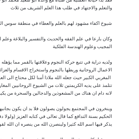
والتعلم والاجتهاد في طلب هذا العلم الشريف من ثلاث
شيوخ اكفاء مشهود لهم بالعلم والعطاء في منطقة سوس الع
وكان بارعا في علم الفقه والحديث والتفسير والبلاغة وعلم 
المجيب وعلوم الهندسة الفلكية
ولديه دراية في تتبع حركة النجوم وعلاقتها بالقمر مما يؤهل
الاعمال الروحانية وربطها بالنجوم واستخراج الاقسام والعزا
المغربي الكبير حيث جعله الله ملاذا أمنا لكل محتاج الى ا
تتلمذ على يديه الكريمتين ثلات من الشيوخ الروحانيين المغار
لانه دام ان هناك من المشعوذين والدجالين والسحرة من يكي
وينخرون في المجتمع يجولون يصولون فلا بد ان يكون بجانبه
الحكيم بسنة التدافع كما قال تعالى في كتابه العزيز (ولول
يذكر فيها اسم الله كثيرا ولينصرن الله من ينصره ان الله لق