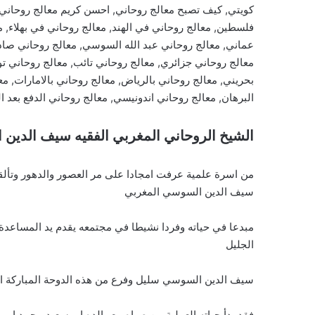
كويتي, كيف تصبح معالج روحاني, احسن كريم معالج روحاني,
فلسطين, معالج روحاني في الهند, معالج روحاني في بهلاء, 
عماني, معالج روحاني عبد الله السوسي, معالج روحاني صا
معالج روحاني جزائري, معالج روحاني تائب, معالج روحاني ت
بحريني, معالج روحاني بالرياض, معالج روحاني بالامارات, مع
البرهان, معالج روحاني اندونيسي, معالج روحاني الدفع بعد ا
الشيخ الروحاني المغربي الفقيه سيف الدين
من اسرة علمية عرفت امجادا على مر العصور والدهور وتألق
سيف الدين السوسي المغربي
مبدعا في حياته وفردا نشيطا في مجتمعه يقدم يد المساعدة 
الجليل
سيف الدين السوسي سليل وفرع من هذه الدوحة المباركة الاد
فقد بدأ حياته العملية من صباه مع والده ابو سعيد محمد ابو