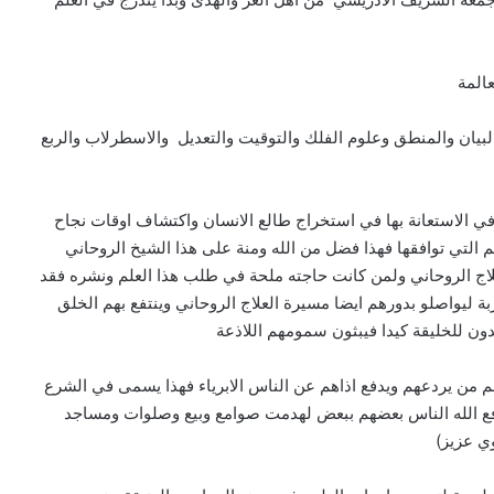
المة
البيان والمنطق وعلوم الفلك والتوقيت والتعديل والاسطرلاب والربع
ه في الاستعانة بها في استخراج طالع الانسان واكتشاف اوقات نجاح
ئم التي توافقها فهذا فضل من الله ومنة على هذا الشيخ الروحاني
لعلاج الروحاني ولمن كانت حاجته ملحة في طلب هذا العلم ونشره فقد
بة ليواصلو بدورهم ايضا مسيرة العلاج الروحاني وينتفع بهم الخلق
دون للخليقة كيدا فيبثون سمومهم اللاذعة
م من يردعهم ويدفع اذاهم عن الناس الابرياء فهذا يسمى في الشرع
ا دفع الله الناس بعضهم ببعض لهدمت صوامع وبيع وصلوات ومساجد
وي عزيز)