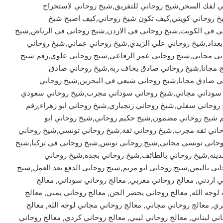
ي لفك السحر,شيخ روحاني للتفريق,شيخ روحاني لاستخراج
شيخ روحاني كويتي,كيف تكون شيخ روحاني,كيف اصبح شيخ
ي في الكويت,شيخ روحاني في الاردن,شيخ روحاني في الرياض,شيخ
غداد,شيخ روحاني علي الزيدي,شيخ روحاني عماني,شيخ روحاني
ي مجاني,شيخ روحاني عمر الرفاعي,شيخ روحاني علوي,رقم شيخ
 مجانا,شيخ روحاني صادق يخاف ربه,شيخ روحاني صادق
 صادق مجانا,شيخ روحاني شيعي في البحرين,شيخ روحاني
 سوداني مجاني,شيخ روحاني سوداني مجرب,شيخ روحاني سعودي
حاني سفلي,شيخ روحاني زنجباري,شيخ روحاني ابو زهراء,رقم
م شيخ روحاني مضمون,شيخ حكيم روحاني,شيخ روحاني ابو
اني ثقه مجرب,شيخ روحاني ثقة,شيخ روحاني تونسي,شيخ روحاني
حاني تونسي مجاني,شيخ روحاني تونس,شيخ روحاني في تركيا,شيخ
دينه,شيخ روحاني بالطائف,شيخ روحاني بجدة,شيخ روحاني
ي باليمن,شيخ روحاني ابو مريم,شيخ روحاني الدفع بعد العمل,شيخ
ني اردني, معالج روحاني مغربي, معالج روحاني سوداني, معالج
 مجرب لوجه الله, معالج روحاني يحضر الجن, معالج روحاني يمني, معالج
ي, معالج روحاني مجاني, معالج روحاني مجاني لوجه الله, معالج
ني لبناني, معالج روحاني ليبي, معالج روحاني كردي, معالج روحاني