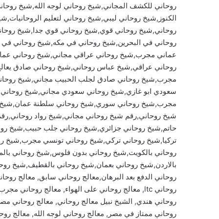
روحاني للكشف المجاني,شيخ روحاني لوجه الله,شيخ روحان
الكنوز,شيخ روحاني ليبي,شيخ روحاني لتعليم الروحانيات,
روحاني,شيخ روحاني قوي,شيخ روحاني قوي جدا,شيخ روحان
روحاني في البحرين,شيخ روحاني في مكه,شيخ روحاني في ب
عماني مجرب,شيخ روحاني عراقي مجاني,شيخ روحاني عمان
روحاني عراقي,شيخ عباس روحاني,شيخ روحاني صادق يعالج
مجرب,شيخ روحاني صادق لجلب الحبيب مجاني,شيخ روحاني
سعودي ابو غازي,شيخ روحاني سعودي مجاني,شيخ روحاني
مجرب,شيخ روحاني سوري,شيخ روحاني سلطنة عمان,شيخ رو
شيخ روحاني,رقم شيخ روحاني مجاني,شيخ رواد روحاني,رق
حاتم,شيخ روحاني جزائري,شيخ روحاني جلب حبيب,شيخ روح
تركيا,شيخ روحاني تركي,شيخ روحاني تونسي مجرب,شيخ رو
روحاني بالكويت,شيخ روحاني بدون فلوس,شيخ روحاني بالم
بالاردن,شيخ روحاني بعمان,شيخ روحاني بالقطيف,شيخ روحان
روحاني الدفع بعد البرهان,معالج روحاني سابق, معالج روحا
روحاني ltc, معالج روحاني على الهواء, معالج روحاني
روحاني هندي, الشيخ نبيل معالج روحاني, معالج روحاني مصر
روحاني ممتاز في مصر, معالج روحاني لوجه الله, معالج روحا