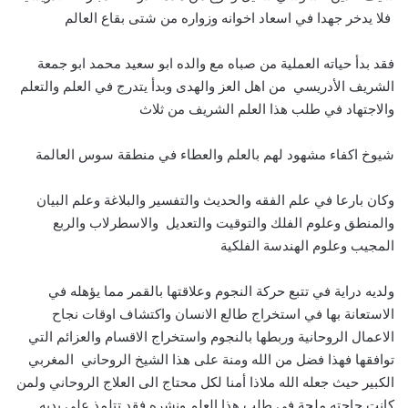
فلا يدخر جهدا في اسعاد اخوانه وزواره من شتى بقاع العالم
فقد بدأ حياته العملية من صباه مع والده ابو سعيد محمد ابو جمعة
الشريف الأدريسي من اهل العز والهدى وبدأ يتدرج في العلم والتعلم
والاجتهاد في طلب هذا العلم الشريف من ثلاث
شيوخ اكفاء مشهود لهم بالعلم والعطاء في منطقة سوس العالمة
وكان بارعا في علم الفقه والحديث والتفسير والبلاغة وعلم البيان
والمنطق وعلوم الفلك والتوقيت والتعديل والاسطرلاب والربع
المجيب وعلوم الهندسة الفلكية
ولديه دراية في تتبع حركة النجوم وعلاقتها بالقمر مما يؤهله في
الاستعانة بها في استخراج طالع الانسان واكتشاف اوقات نجاح
الاعمال الروحانية وربطها بالنجوم واستخراج الاقسام والعزائم التي
توافقها فهذا فضل من الله ومنة على هذا الشيخ الروحاني المغربي
الكبير حيث جعله الله ملاذا أمنا لكل محتاج الى العلاج الروحاني ولمن
كانت حاجته ملحة في طلب هذا العلم ونشره فقد تتلمذ على يديه