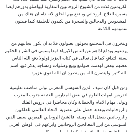
الكريمتين ثلات من الشيوخ الروحانيين المغاربة ليواصلو بدورهم ايضا
مسيرة العلاج الروحاني وينتفع بهم الخلق لانه دام ان هناك من
المشعوذين والدجالين والسحرة من يكيدون للخليقة كيدا فيبثون
سمومهم اللاذعة
وينخرون في المجتمع يجولون يصولون فلا بد ان يكون بجانبهم من
يردعهم ويدفع اذاهم عن الناس الابرياء فهذا يسمى في الشرع الحكيم
بسنة التدافع كما قال تعالى في كتابه العزيز (ولولا دفع الله الناس
بعضهم ببعض لهدمت صوامع وبيع وصلوات ومساجد يذكر فيها اسم
الله كثيرا ولينصرن الله من ينصره ان الله لقوي عزيز)
ومن قبل كان سيف الدين السوسي المغربي تولي مناصب تعليمية
لتدريس امهات العلوم في بعض المدارس العتيقة جنوب المغرب
وتولى مهام الامام والخطابة وكان محاضرا في دروس الفلك
والروحانيات وبعدها حصل على عضوية الاتحاد العالمي للفلكيين
والروحانيين بفضل الله ومنته فالشيخ الروحاني المغربي سيف الدين
السوسي من ابرز المعالجين الروحانيين وابرعهم في الوطن العربي
في الخليج وشمال افريقيا وكندا واروبا وامريكا