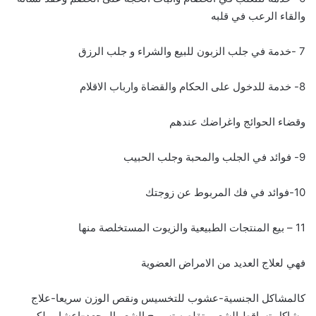
والقاء الرعب في قلبه
7 -خدمة في جلب الزبون للبيع والشراء و جلب الرزق
8- خدمة للدخول على الحكام والقضاة وارباب الاقلام
وقضاء الحوائج واغراضك عندهم
9- فوائد في الجلب والمحبة وجلب الحبيب
10-فوائد في فك المربوط عن زوجتك
11 – بيع المنتجات الطبيعية والزيوت المستخلصة منها
فهي لعلاج العديد من الامراض العضوية
كالمشاكل الجنسية-عشوب للتخسيس ونقص الوزن سريعا-علاج
مشاكل تساقط الشعر وتقلصه تسريح الشعر المجعد-اعشاب لكبير