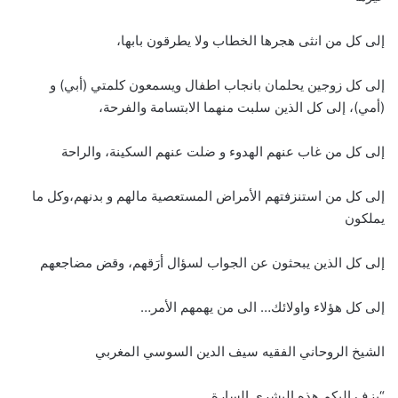
إلى كل من انثى هجرها الخطاب ولا يطرقون بابها،
إلى كل زوجين يحلمان بانجاب اطفال ويسمعون كلمتي (أبي) و
(أمي)، إلى كل الذين سلبت منهما الابتسامة والفرحة،
إلى كل من غاب عنهم الهدوء و ضلت عنهم السكينة، والراحة
إلى كل من استنزفتهم الأمراض المستعصية مالهم و بدنهم،وكل ما
يملكون
إلى كل الذين يبحثون عن الجواب لسؤال أرَقهم، وقض مضاجعهم
إلى كل هؤلاء واولائك… الى من يهمهم الأمر…
الشيخ الروحاني الفقيه سيف الدين السوسي المغربي
“يزف اليكم هذه البشرى السارة