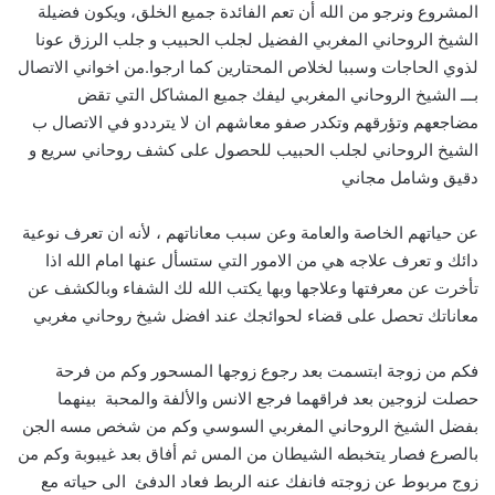
المشروع ونرجو من الله أن تعم الفائدة جميع الخلق، ويكون فضيلة
الشيخ الروحاني المغربي الفضيل لجلب الحبيب و جلب الرزق عونا
لذوي الحاجات وسببا لخلاص المحتارين كما ارجوا.من اخواني الاتصال
بـــ الشيخ الروحاني المغربي ليفك جميع المشاكل التي تقض
مضاجعهم وتؤرقهم وتكدر صفو معاشهم ان لا يترددو في الاتصال ب
الشيخ الروحاني لجلب الحبيب للحصول على كشف روحاني سريع و
دقيق وشامل مجاني
عن حياتهم الخاصة والعامة وعن سبب معاناتهم ، لأنه ان تعرف نوعية
دائك و تعرف علاجه هي من الامور التي ستسأل عنها امام الله اذا
تأخرت عن معرفتها وعلاجها وبها يكتب الله لك الشفاء وبالكشف عن
معاناتك تحصل على قضاء لحوائجك عند افضل شيخ روحاني مغربي
فكم من زوجة ابتسمت بعد رجوع زوجها المسحور وكم من فرحة
حصلت لزوجين بعد فراقهما فرجع الانس والألفة والمحبة بينهما
بفضل الشيخ الروحاني المغربي السوسي وكم من شخص مسه الجن
بالصرع فصار يتخبطه الشيطان من المس ثم أفاق بعد غيبوبة وكم من
زوج مربوط عن زوجته فانفك عنه الربط فعاد الدفئ الى حياته مع