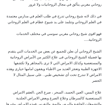
روحاني مغربي يتألق في مجال الروحانيات ولا غرور
في ذلك لانه شيخ روحاني تدرج في طلب العلم في مدارس معتمدة
في العلم الروحاني وتتلمذ على يد شيوخ عظام في العلم الروحاني
فهو اقوى شيخ روحاني مغربي سوسي في مختلف الخدمات
الروحانية…..
الشيخ الروحاني أن نعلن للجميع عن بعض من الخدمات التي يتقدم
بها فضيلة الشيخ الروحاني فى علاج الكثير من الأمراض الروحانية
والمستعصية وكذلك الامراض التي لا ترى بالمجاهر ولا تكشفها
الاجهزة الطبية وتعجز العديد من الاطباء ويقفون امامها حيارى وهذه
الامراض لا تندرج تحت أى تشخيص طبي . على سبيل المثال لا
الحصر
علاج المس، العين الحسد، السحر ، صرع الجن ،العقم الامراض
المستعصية كالسرطان وعلاج الصرع وبعض الامراض الجلدية
والتشوهات الخلقية والبرص والبهق والنقرس فهذه الامراض وغيرها