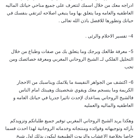
ادراجه معك من خلال اسمك لتتعرف على جميع مناحي حياتك الماليه
العاطفيه والعامه وما يتعلق بها وما ينبغي اصلاحه لترتقي بنفسك في
حياتك وتطورها للافضل باذن الله تعالى .
4- تفسير الاحلام والرئى .
5- معرفة طالعك وبرجك وما يتعلق بك من صفات وطباع من خلال
التحليل الفلكي لــ الشيخ الروحاني المغربي ومعرفة خصائصك ومن
تحب
6- اكتشف من الجواهر النفيسة ما يلائمك ويناسبك من الاحجار
الكريمة وما ينسجم معك ويقوي شخصيتك وهيبتك امام الناس
فالشيخ الروحاني يساعدك لإحدث تاثيرا جدريا في حياتك العامه و
العاطفيه والماليه والعمليه
وهكذا يريد الشيخ الروحاني المغربي توفير جميع طلباتكم وتزويدكم
بآرائه وتوجيهاته وفوائده ومنتجاته وخدماته الروحانية لهذا احدث قسما
خاصا بخلاصة الاعشاب والزيوت الطبيعية ليكون بذلك اول شيخ