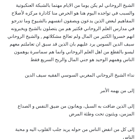
الشيخ الروحاني لم يكن يوما من الايام مهتما بالشبكة العنكبوتية
والسبب في تواجده اليوم هنا هو الحرص منا كادارة مركزه لأصلاح
المفاهيم لبعض الذين يدعون ويصفون انفسهم بالشيوخ وما تدرجو
في مدارس العلم الروحاني فكثير هم من يتصلون بالشيخ ويخبرونه
انهم خسروا الكثير من المال ولم تعالج مشكلاتهم , والشيخ الروحاني
سيف الدين السوس يرد عليهم بان الذين قد سبق ان تعاملتم معهم
ليسو بالقطع من اهل العلم الروحاني وانما هم سماسرة يوهمون
الناس وهمهم الوحيد هو جني المال والربح السريع فقط
نداء الشيخ الروحاني المغربي السوسي الفقيه سيف الدين
إلى من يهمه الأمر
إلى الذين ضاقت به السبل، ويعانون من ضيق النفس و الصداع
المزمن، ويئنون تحت وطئة المرض
إلى كل من انفض الناس من حوله يريد جلب القلوب اليه و محبة
الناس