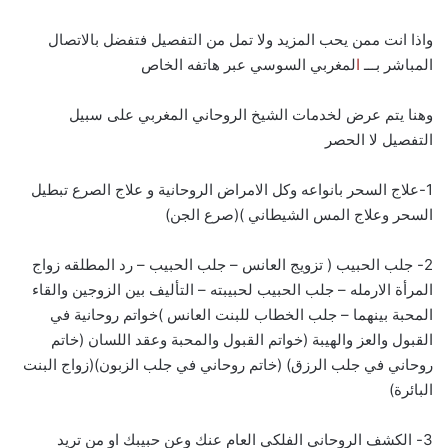
واذا انت ممن يحب المزيد ولا تمل من التفصيل فتفضل بالاتصال
المباشر بـــ
ا
لمغربي السوسي عبر هاتفه الخاص
وهنا يتم عرض لخدمات الشيخ الروحاني المغربي على سبيل
التفصيل لا الحصر
1-علاج السحر بانواعه وكل الامراض الروحانية و علاج الصرع تبطيل
السحر وعلاج المس الشيطاني )(صرع الجن)
2- جلب الحبيب ( تزويج العانس – جلب الحبيب – رد المطلقه زواج
المرأة الارمله – جلب الحبيب لحبيبته – التأليف بين الزوجين والقاء
المحبة بينهما – جلب الخطاب للبنت العانس )خواتم روحانية في
القبول والعز والهيبة (خواتم القبول والمحبة وعقد اللسان (خاتم
روحاني في جلب الرزق) (خاتم روحاني في جلب الزبون)(زواج البنت
البائرة)
3- الكشف الروحاني الفلكي العام عنك وعن حبيبك او من تريد