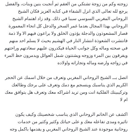
زوجته وكم من زوجة تشتكي من العقم ثم أنجبت بنين وبنات، والفضل
يرجع لله تعالى الذي انزل الشفاء في كتابه العزيز فكان الشيخ
الروحاني المغربي السوسي سببا في ذلك. وقد زاد اهتمام الشيخ
الروحاني بهذا المجال بعدما غمر السحر والدجل كل انحاء المعمورة
فصار المشعوذون والدجلة يؤذون الخلق ولا يراعون فيهم الا ولا ذمة
فانتشرت الشعوذة انتشار النار في الهشيم بحيث لا يسلم احد منهم
في صحته وماله وكل جوانب الحياة فيكدرون عليهم سعادتهم وراحتهم
ويفرقون بين المرء وزوجه ويشتتون شمل العوائل ويدمرون حظ المرء
في زواجه وارضه وماله وتجاراته واولاده
اتصل بـــ الشيخ الروحاني المغربي وتعرف من خلال اسمك عن الحجر
الكريم الذي يناسبك وينسجم مع دمك وتعرف على برجك وطالعك
وتركيبيتك الفلكية انت ومن تريد اشراكه معك وتعرف هل يتوافق معك
ام لا
اكشف عن الخاتم الروحاني الذي يناسب شخصيتك وكيف يكون
تاثيره ومدى تفاعله معك و على حياتك وكثير وكثير من خدمات
روحانية موجودة عند الشيخ الروحاني المغربي و يقدمها باكمل وجه