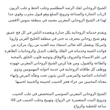
الشيخ الروحاني لفك الرصد المطلسم وجلب الحظ و جلب الزبون
لارباب التجارة والصناعة وترويج السلع وهو قبول مجرب وقوي جدا
لهذا فــ الشيخ الروحاني المغربي معتمد في منطقة سوس الاقصى
ويقدم خدماته الروحانية بكل جدارة ويقصده الناس في كل فج عميق
وهو شيخ روحاني معترف به حتى في منطقة الخليج العربي واروبا
وامريكا. وبفضل الله تعالى استفاذ منه العديد من رواد مركزه من
فوائده الجمة وخدماته في الفلك والطب البديل والروحانيات الطاهرة
في علم الاسماء والحروف والاوفاق وتوجيه قلوب الخلق بالمحبة
والطاعة والقبول، ومن هنا كرس الشيخ الروحاني المغربي جهوده
ووظف كل طاقاته الروحانية في خدمة اخوانه المهمومين وذوي
الحاجات الخاصة والمرضى الذين يئنون تحت وطأة المرض وانهاء
معناة المحبيبن من جراء هجر الحبيب لحبيبته والحبيبة لحبيبها
الشيخ الروحاني المغربي السوسي المتخصص في جلب الحبيب
وتزويج البنت المتعسرة عن الزواج، وتهييج وجلب الحبيب في 48
ساعة للخطبة والزواج