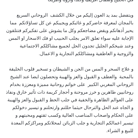
ويتفضل بمد يد العون إليكم من خلال الكشف الروحاني السريع
بالمجان لمعرفة حاضركم و غائبكم ويجيبكم عن كل تساؤلاتكم مما
يحير أذهانكم ويقض مضاجعكم وكل ما يشوش على تفكيركم فتتلقون
الإجابة عليه سواء تعلق الامر بجلب الحبيب او فك الاسحار او المس
وعند شيخكم الجليل تجدون الحل لجميع مشاكلكم الاجتماعية
والزوجية و العاطفية ومشاكلكم التجارية و الاعمال.
و علاج السحر و المس من الجن و الشيطان و تسخير قلوب الخليقة
بالمحبة والعطف و القبول والعز والهيبة وتحصلون ايضا عند الشيخ
الروحاني المغربي الكبير على خواتم روحانية مميزة ومعززة بخدام
روحانيين طاهرين و خرز مروحنة و أحجار كريمة ذات تأثير خارق ونفاذ
على العوالم الظاهرة والخفية في جلب الحظ و القبول والعز والهيبة
و الجاه عند الحل والترحال حيثما حللتم وارتحلتم و تيسير دخولكم
على الحكام واصحاب المناصب العالية وكسب ثقتهم ومحبتهم و
تيسير اعمالكم التجارية و جلب الزبائن لمحلاتكم ومراكزكم المعدة
للبيع و الشراء.