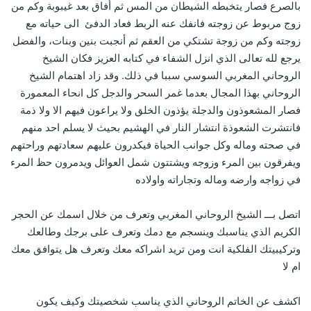
بالصرع فصار يتخبطه الشيطان من المس ثم أفاق بعد غيبوبة وكم من
زوج مربوط عن زوجته فانفك عنه الربط فعاد الدفئ الى حياته مع
زوجته وكم من زوجة تشتكي من العقم ثم أنجبت بنين وبنات، والفضل
يرجع لله تعالى الذي انزل الشفاء في كتابه العزيز فكان الشيخ
الروحاني المغربي السوسي سببا في ذلك. وقد زاد اهتمام الشيخ
الروحاني بهذا المجال بعدما غمر السحر والدجل كل انحاء المعمورة
فصار المشعوذون والدجلة يؤذون الخلق ولا يراعون فيهم الا ولا ذمة
فانتشرت الشعوذة انتشار النار في الهشيم بحيث لا يسلم احد منهم
في صحته وماله وكل جوانب الحياة فيكدرون عليهم سعادتهم وراحتهم
ويفرقون بين المرء وزوجه ويشتتون شمل العوائل ويدمرون حظ المرء
في زواجه وارضه وماله وتجاراته واولاده
اتصل بـــ الشيخ الروحاني المغربي وتعرف من خلال اسمك عن الحجر
الكريم الذي يناسبك وينسجم مع دمك وتعرف على برجك وطالعك
وتركيبيتك الفلكية انت ومن تريد اشراكه معك وتعرف هل يتوافق معك
ام لا
اكشف عن الخاتم الروحاني الذي يناسب شخصيتك وكيف يكون