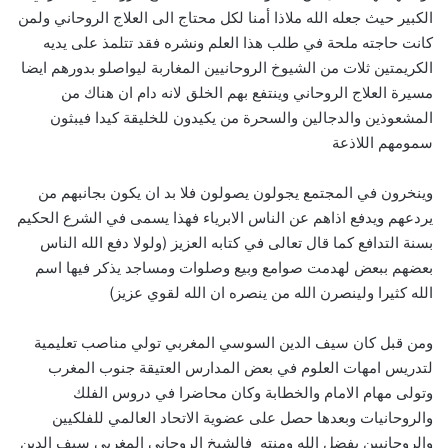
الكبير حيث جعله الله ملاذا أمنا لكل محتاج الى العلاج الروحاني ولمن
كانت حاجته ملحة في طلب هذا العلم ونشره فقد تتلمذ على يديه
الكريمتين ثلات من الشيوخ الروحانيين المغاربة ليواصلو بدورهم ايضا
مسيرة العلاج الروحاني وينتفع بهم الخلق لانه دام ان هناك من
المشعوذين والدجالين والسحرة من يكيدون للخليقة كيدا فيبثون
سمومهم اللاذعة
وينخرون في المجتمع يجولون يصولون فلا بد ان يكون بجانبهم من
يردعهم ويدفع اذاهم عن الناس الابرياء فهذا يسمى في الشرع الحكيم
بسنة التدافع كما قال تعالى في كتابه العزيز (ولولا دفع الله الناس
بعضهم ببعض لهدمت صوامع وبيع وصلوات ومساجد يذكر فيها اسم
الله كثيرا ولينصرن الله من ينصره ان الله لقوي عزيز)
ومن قبل كان سيف الدين السوسي المغربي تولي مناصب تعليمية
لتدريس امهات العلوم في بعض المدارس العتيقة جنوب المغرب
وتولى مهام الامام والخطابة وكان محاضرا في دروس الفلك
والروحانيات وبعدها حصل على عضوية الاتحاد العالمي للفلكيين
والروحانيين بفضل الله ومنته فالشيخ الروحاني المغربي سيف الدين