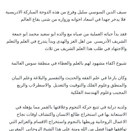
سيف الدين السوسي سليل وفرع من هذه الدوحة المباركة الادريسية
فلا يدخر جهدا في اسعاد اخوانه وزواره من شتى بقاع العالم
فقد بدأ حياته العملية من صباه مع والده ابو سعيد محمد ابو جمعة
الشريف الأدريسي من اهل العز والهدى وبدأ يتدرج في العلم والتعلم
والاجتهاد في طلب هذا العلم الشريف من ثلاث
شيوخ اكفاء مشهود لهم بالعلم والعطاء في منطقة سوس العالمة
وكان بارعا في علم الفقه والحديث والتفسير والبلاغة وعلم البيان
والمنطق وعلوم الفلك والتوقيت والتعديل والاسطرلاب والربع
المجيب وعلوم الهندسة الفلكية
ولديه دراية في تتبع حركة النجوم وعلاقتها بالقمر مما يؤهله في
الاستعانة بها في استخراج طالع الانسان واكتشاف اوقات نجاح
الاعمال الروحانية وربطها بالنجوم واستخراج الاقسام والعزائم التي
توافقها فهذا فضل من الله ومنة على هذا الشيخ الروحاني المغربي