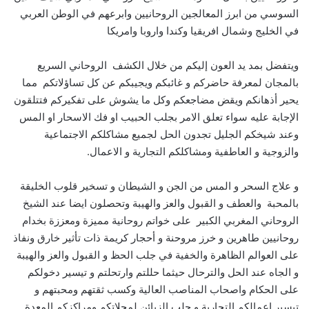
السوسي من ابرز المعالجين الروحانيين وابرعهم في الوطن العربي
في الخليج وشمال افريقيا وكندا واروبا وامريكا
ويتفضل بمد يد العون إليكم من خلال الكشف الروحاني السريع
بالمجان لمعرفة حاضركم و غائبكم ويجيبكم عن كل تساؤلاتكم مما
يحير أذهانكم ويقض مضاجعكم وكل ما يشوش على تفكيركم فتتلقون
الإجابة عليه سواء تعلق الامر بجلب الحبيب او فك الاسحار او المس
وعند شيخكم الجليل تجدون الحل لجميع مشاكلكم الاجتماعية
والزوجية و العاطفية ومشاكلكم التجارية و الاعمال.
و علاج السحر و المس من الجن و الشيطان و تسخير قلوب الخليقة
بالمحبة والعطف و القبول والعز والهيبة وتحصلون ايضا عند الشيخ
الروحاني المغربي الكبير على خواتم روحانية مميزة ومعززة بخدام
روحانيين طاهرين و خرز مروحنة و أحجار كريمة ذات تأثير خارق ونفاذ
على العوالم الظاهرة والخفية في جلب الحظ و القبول والعز والهيبة
و الجاه عند الحل والترحال حيثما حللتم وارتحلتم و تيسير دخولكم
على الحكام واصحاب المناصب العالية وكسب ثقتهم ومحبتهم و
تيسير اعمالكم التجارية و جلب الزبائن لمحلاتكم ومراكزكم المعدة