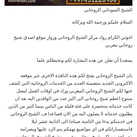
الشيخ السوداني الروحاني
السلام عليكم ورحمة الله وبركاته
اخوتي الكرام رواد مركز الشيخ الروحاني وزوار موقع اصدق شيخ
روحاني مغربي
يسعدنا أن نعلن عن هذه البشارة لكم ونحيطكم علما
بان الشيخ الروحاني يفتح لكم هذه النافذة الاخرى عبر موقعه
الاكتروني الجديد متضمنة العديد من الخدمات الروحانية التي كشف
عنها لكم الشيخ الروحاني المغربي وزاد في اوقات العمل ليصل
منتوج اعظم شيخ روحاني الى اكبر عدد من الوافدين اليه بعد ان
كانت خدماته منحصرة على فئة قليلة من الناس بينما كثير من الذين
يطلبون خدماته لا يصلون اليه من الان فصاعدا فـــ الشيخ الروحاني
في خدمتكم بدءا من الثامنة صباحا الى الثانية عشر ليلا
فاستفساراتكم في اي مواضيع تهمكم يتم الرد عليها وبصرامة
وصراحة من اكبر شيخ روحاني مغربي وشيخ الشيوخ الروحانيين