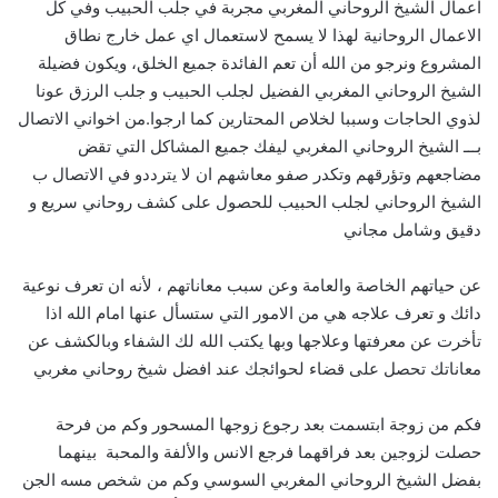
اعمال الشيخ الروحاني المغربي مجربة في جلب الحبيب وفي كل
الاعمال الروحانية لهذا لا يسمح لاستعمال اي عمل خارج نطاق
المشروع ونرجو من الله أن تعم الفائدة جميع الخلق، ويكون فضيلة
الشيخ الروحاني المغربي الفضيل لجلب الحبيب و جلب الرزق عونا
لذوي الحاجات وسببا لخلاص المحتارين كما ارجوا.من اخواني الاتصال
بـــ الشيخ الروحاني المغربي ليفك جميع المشاكل التي تقض
مضاجعهم وتؤرقهم وتكدر صفو معاشهم ان لا يترددو في الاتصال ب
الشيخ الروحاني لجلب الحبيب للحصول على كشف روحاني سريع و
دقيق وشامل مجاني
عن حياتهم الخاصة والعامة وعن سبب معاناتهم ، لأنه ان تعرف نوعية
دائك و تعرف علاجه هي من الامور التي ستسأل عنها امام الله اذا
تأخرت عن معرفتها وعلاجها وبها يكتب الله لك الشفاء وبالكشف عن
معاناتك تحصل على قضاء لحوائجك عند افضل شيخ روحاني مغربي
فكم من زوجة ابتسمت بعد رجوع زوجها المسحور وكم من فرحة
حصلت لزوجين بعد فراقهما فرجع الانس والألفة والمحبة بينهما
بفضل الشيخ الروحاني المغربي السوسي وكم من شخص مسه الجن