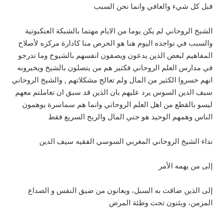
قبل كل شيء والعافي وانما نحن السبب
الشيخ الروحاني لم يكن يوما من الايام مهتما بالشبكة العنكبوتية
والسبب في تواجده اليوم هنا هو الحرص منا كادارة مركزه لأصلاح
المفاهيم لبعض الذين يدعون ويصفون انفسهم بالشيوخ وما تدرجو
في مدارس العلم الروحاني فكثير هم من يتصلون بالشيخ ويخبرونه
انهم خسروا الكثير من المال ولم تعالج مشكلاتهم , والشيخ الروحاني
سيف الدين السوس يرد عليهم بان الذين قد سبق ان تعاملتم معهم
ليسو بالقطع من اهل العلم الروحاني وانما هم سماسرة يوهمون
الناس وهمهم الوحيد هو جني المال والربح السريع فقط
نداء الشيخ الروحاني المغربي السوسي الفقيه سيف الدين
إلى من يهمه الأمر
إلى الذين ضاقت به السبل، ويعانون من ضيق النفس و الصداع
المزمن، ويئنون تحت وطئة المرض