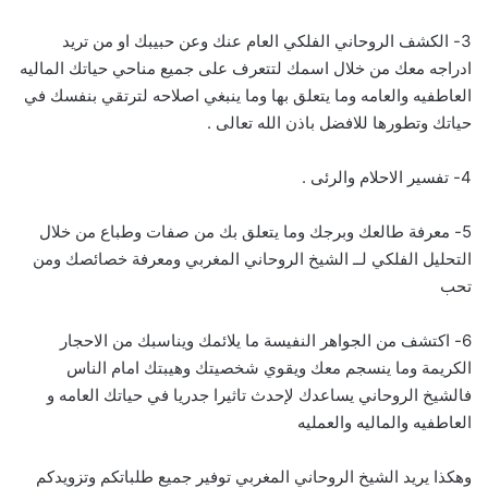
3- الكشف الروحاني الفلكي العام عنك وعن حبيبك او من تريد
ادراجه معك من خلال اسمك لتتعرف على جميع مناحي حياتك الماليه
العاطفيه والعامه وما يتعلق بها وما ينبغي اصلاحه لترتقي بنفسك في
حياتك وتطورها للافضل باذن الله تعالى .
4- تفسير الاحلام والرئى .
5- معرفة طالعك وبرجك وما يتعلق بك من صفات وطباع من خلال
التحليل الفلكي لــ الشيخ الروحاني المغربي ومعرفة خصائصك ومن
تحب
6- اكتشف من الجواهر النفيسة ما يلائمك ويناسبك من الاحجار
الكريمة وما ينسجم معك ويقوي شخصيتك وهيبتك امام الناس
فالشيخ الروحاني يساعدك لإحدث تاثيرا جدريا في حياتك العامه و
العاطفيه والماليه والعمليه
وهكذا يريد الشيخ الروحاني المغربي توفير جميع طلباتكم وتزويدكم