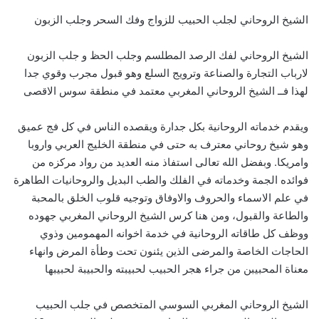
الشيخ الروحاني لجلب الحبيب للزواج وفك السحر وجلب الزبون
الشيخ الروحاني لفك الرصد المطلسم وجلب الحظ و جلب الزبون
لارباب التجارة والصناعة وترويج السلع وهو قبول مجرب وقوي جدا
لهذا فــ الشيخ الروحاني المغربي معتمد في منطقة سوس الاقصى
ويقدم خدماته الروحانية بكل جدارة ويقصده الناس في كل فج عميق
وهو شيخ روحاني معترف به حتى في منطقة الخليج العربي واروبا
وامريكا. وبفضل الله تعالى استفاذ منه العديد من رواد مركزه من
فوائده الجمة وخدماته في الفلك والطب البديل والروحانيات الطاهرة
في علم الاسماء والحروف والاوفاق وتوجيه قلوب الخلق بالمحبة
والطاعة والقبول، ومن هنا كرس الشيخ الروحاني المغربي جهوده
ووظف كل طاقاته الروحانية في خدمة اخوانه المهمومين وذوي
الحاجات الخاصة والمرضى الذين يئنون تحت وطأة المرض وانهاء
معناة المحبيبن من جراء هجر الحبيب لحبيبته والحبيبة لحبيبها
الشيخ الروحاني المغربي السوسي المتخصص في جلب الحبيب