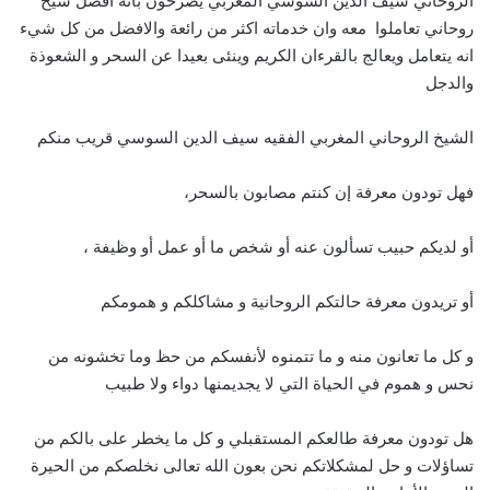
الروحاني سيف الدين السوسي المغربي يصرحون بانه افضل شيخ
روحاني تعاملوا معه وان خدماته اكثر من رائعة والافضل من كل شيء
انه يتعامل ويعالج بالقرءان الكريم وينئى بعيدا عن السحر و الشعوذة
والدجل
الشيخ الروحاني المغربي الفقيه سيف الدين السوسي قريب منكم
فهل تودون معرفة إن كنتم مصابون بالسحر،
أو لديكم حبيب تسألون عنه أو شخص ما أو عمل أو وظيفة ،
أو تريدون معرفة حالتكم الروحانية و مشاكلكم و همومكم
و كل ما تعانون منه و ما تتمنوه لأنفسكم من حظ وما تخشونه من
نحس و هموم في الحياة التي لا يجديمنها دواء ولا طبيب
هل تودون معرفة طالعكم المستقبلي و كل ما يخطر على بالكم من
تساؤلات و حل لمشكلاتكم نحن بعون الله تعالى نخلصكم من الحيرة