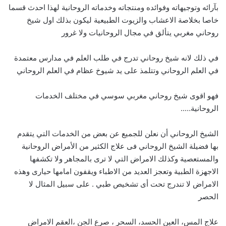
بآرائه وتوجيهاته وفوائده ومنتجاته وخدماته الروحانية لهذا احدث قسما
خاصا بخلاصة الاعشاب والزيوت الطبيعية ليكون بذلك اول شيخ
روحاني مغربي يتألق في مجال الروحانيات ولا غرور
في ذلك لانه شيخ روحاني تدرج في طلب العلم في مدارس معتمدة
في العلم الروحاني وتتلمذ على يد شيوخ عظام في العلم الروحاني
فهو اقوى شيخ روحاني مغربي سوسي في مختلف الخدمات
الروحانية…..
الشيخ الروحاني أن نعلن للجميع عن بعض من الخدمات التي يتقدم
بها فضيلة الشيخ الروحاني فى علاج الكثير من الأمراض الروحانية
والمستعصية وكذلك الامراض التي لا ترى بالمجاهر ولا تكشفها
الاجهزة الطبية وتعجز العديد من الاطباء ويقفون امامها حيارى وهذه
الامراض لا تندرج تحت أى تشخيص طبي . على سبيل المثال لا
الحصر
علاج المس، العين الحسد، السحر ، صرع الجن ،العقم الامراض