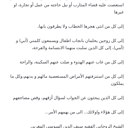
استعصت عليه قضاء المئارب أو نيل حاجته من عمل أو تجارة، او
غيرها
إلى كل من انثى هجرها الخطاب ولا يطرقون بابها،
إلى كل زوجين يحلمان بانجاب اطفال ويسمعون كلمتي (أبي) و
(أمي)، إلى كل الذين سلبت منهما الابتسامة والفرحة،
إلى كل من غاب عنهم الهدوء و ضلت عنهم السكينة، والراحة
إلى كل من استنزفتهم الأمراض المستعصية مالهم و بدنهم،وكل ما
يملكون
إلى كل الذين يبحثون عن الجواب لسؤال أرَقهم، وقض مضاجعهم
إلى كل هؤلاء واولائك… الى من يهمهم الأمر…
الشيخ الروحاني الفقيه سيف الدين السوسي المغربي