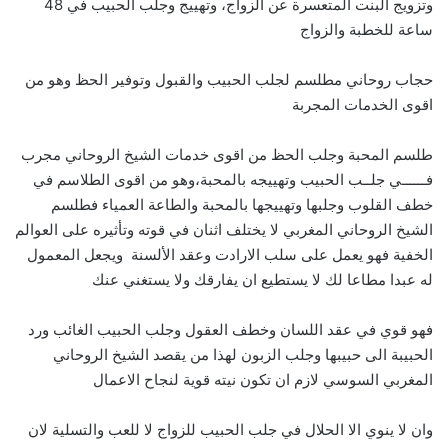
وتزويج البنت المتعسرة عن الزواج، وتهييج وجلب الحبيب في 48
ساعة للخطبة والزواج
حجاب روحاني مطلسم لجلب الحبيب والقبول وتوفير الحظ وهو من
اقوى الخدمات المجربة
طلسم المحبة وجلب الحظ من اقوى خدمات الشيخ الروحاني مجرب
فــــــي جلــب الحبيب وتهييجه بالمحبة،وهو من اقوى الطلاسم في
خطف القلوب وجلبها وتهييجها بالمحبة والطاعة العمياء فطلسم
الشيخ الروحاني المغربي لا يختلف اثنان في قوته وتأثيره على العوالم
الخفية فهو يعمل على سلب الارادت وعقد الألسنة ويجعل المعمول
له عبدا مطاعا لك لا يستطيع ان يفارقك ولا يستغني عنك
فهو قوي في عقد اللسان وخطف العقول وجلب الحبيب الغائب ورد
الحبيبة الى حبيبها وجلب الزبون لهذا من يقصد الشيخ الروحاني
المغربي السوسي لازم ان تكون نيته قوية لنجاح الاعمال
وان لا ينوي الا الحلال في جلب الحبيب للزواج لا للعب والتسلية لان