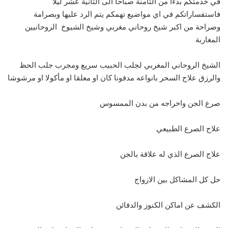
في خدمتكم بدءا من الثامنة صباحا الى الثانية عشر ليلا
فاستفساراتكم في اي مواضيع تهمكم يتم الرد عليها وبصرامة
وصراحة من اكبر شيخ روحاني مغربي وشيخ الشيوخ الروحانيين
المغاربة
الشيخ الروحاني المغربي لجلب الحبيب سريع ومجرب جلب الحظ
والرزق علاج السحر بانواعه مدفونا كان او معلقا او مأكولا او مرشوشا
صرع الجن واخراجه من بدن الممسوس
علاج الصرع الطبيعي
علاج الصرع الذي له علاقة بالجن
حل كل المشاكل بين الازواج
الكشف عن اماكن الكنوز والدفائن