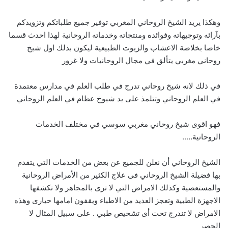
وهكذا يريد الشيخ الروحاني المغربي توفير جميع طلباتكم وتزويدكم
بآرائه وتوجيهاته وفوائده ومنتجاته وخدماته الروحانية لهذا احدث قسما
خاصا بخلاصة الاعشاب والزيوت الطبيعية ليكون بذلك اول شيخ
روحاني مغربي يتألق في مجال الروحانيات ولا غرور
في ذلك لانه شيخ روحاني تدرج في طلب العلم في مدارس معتمدة
في العلم الروحاني وتتلمذ على يد شيوخ عظام في العلم الروحاني
فهو اقوى شيخ روحاني مغربي سوسي في مختلف الخدمات
الروحانية…..
الشيخ الروحاني أن نعلن للجميع عن بعض من الخدمات التي يتقدم
بها فضيلة الشيخ الروحاني فى علاج الكثير من الأمراض الروحانية
والمستعصية وكذلك الامراض التي لا ترى بالمجاهر ولا تكشفها
الاجهزة الطبية وتعجز العديد من الاطباء ويقفون امامها حيارى وهذه
الامراض لا تندرج تحت أى تشخيص طبي . على سبيل المثال لا
الحصر