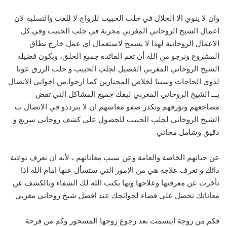
وان لا ينوي الا الحلال في جلب الحبيب للزواج لا للعب والتسلية لان
اعمال الشيخ الروحاني المغربي مجربة في جلب الحبيب وفي كل
الاعمال الروحانية لهذا لا يسمح لاستعمال اي عمل خارج نطاق
المشروع ونرجو من الله أن تعم الفائدة جميع الخلق، ويكون فضيلة
الشيخ الروحاني المغربي الفضيل لجلب الحبيب و جلب الرزق عونا
لذوي الحاجات وسببا لخلاص المحتارين كما ارجوا.من اخواني الاتصال
بـــ الشيخ الروحاني المغربي ليفك جميع المشاكل التي تقض
مضاجعهم وتؤرقهم وتكدر صفو معاشهم ان لا يترددو في الاتصال ب
الشيخ الروحاني لجلب الحبيب للحصول على كشف روحاني سريع و
دقيق وشامل مجاني
عن حياتهم الخاصة والعامة وعن سبب معاناتهم ، لأنه ان تعرف نوعية
دائك و تعرف علاجه هي من الامور التي ستسأل عنها امام الله اذا
تأخرت عن معرفتها وعلاجها وبها يكتب الله لك الشفاء وبالكشف عن
معاناتك تحصل على قضاء لحوائجك عند افضل شيخ روحاني مغربي
فكم من زوجة ابتسمت بعد رجوع زوجها المسحور وكم من فرحة