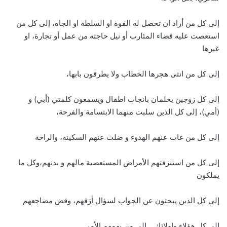
إلى كل من أراد ان تحصل له القوة او السلطة او الجاه، إلى كل من
استعصت عليه قضاء المئارب أو نيل حاجته من عمل أو تجارة، او
غيرها
إلى كل من انثى هجرها الخطاب ولا يطرقون بابها،
إلى كل زوجين يحلمان بانجاب اطفال ويسمعون كلمتي (أبي) و
(أمي)، إلى كل الذين سلبت منهما الابتسامة والفرحة،
إلى كل من غاب عنهم الهدوء و ضلت عنهم السكينة، والراحة
إلى كل من استنزفتهم الأمراض المستعصية مالهم و بدنهم،وكل ما
يملكون
إلى كل الذين يبحثون عن الجواب لسؤال أرَقهم، وقض مضاجعهم
إلى كل هؤلاء واولائك… الى من يهمهم الأمر…