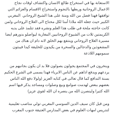
الاستعانة بها في استخراج طالع الانسان واكتشاف اوقات نجاح
الاعمال الروحانية وربطها بالنجوم واستخراج الاقسام والعزائم التي
توافقها فهذا فضل من الله ومنة على هذا الشيخ الروحاني المغربي
الكبير حيث جعله الله ملاذا أمنا لكل محتاج الى العلاج الروحاني ولمن
كانت حاجته ملحة في طلب هذا العلم ونشره فقد تتلمذ على يديه
الكريمتين ثلات من الشيوخ الروحانيين المغاربة ليواصلو بدورهم ايضا
مسيرة العلاج الروحاني وينتفع بهم الخلق لانه دام ان هناك من
المشعوذين والدجالين والسحرة من يكيدون للخليقة كيدا فيبثون
سمومهم اللاذعة
وينخرون في المجتمع يجولون يصولون فلا بد ان يكون بجانبهم من
يردعهم ويدفع اذاهم عن الناس الابرياء فهذا يسمى في الشرع الحكيم
بسنة التدافع كما قال تعالى في كتابه العزيز (ولولا دفع الله الناس
بعضهم ببعض لهدمت صوامع وبيع وصلوات ومساجد يذكر فيها اسم
الله كثيرا ولينصرن الله من ينصره ان الله لقوي عزيز)
ومن قبل كان سيف الدين السوسي المغربي تولي مناصب تعليمية
لتدريس امهات العلوم في بعض المدارس العتيقة جنوب المغرب