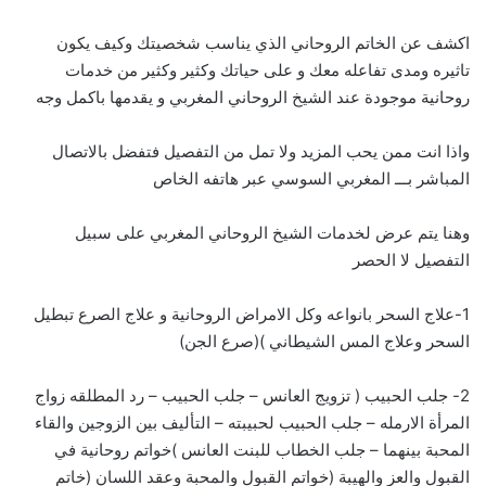
اكشف عن الخاتم الروحاني الذي يناسب شخصيتك وكيف يكون
تاثيره ومدى تفاعله معك و على حياتك وكثير وكثير من خدمات
روحانية موجودة عند الشيخ الروحاني المغربي و يقدمها باكمل وجه
واذا انت ممن يحب المزيد ولا تمل من التفصيل فتفضل بالاتصال
المباشر بـــ
ا
لمغربي السوسي عبر هاتفه الخاص
وهنا يتم عرض لخدمات الشيخ الروحاني المغربي على سبيل
التفصيل لا الحصر
1-علاج السحر بانواعه وكل الامراض الروحانية و علاج الصرع تبطيل
السحر وعلاج المس الشيطاني )(صرع الجن)
2- جلب الحبيب ( تزويج العانس – جلب الحبيب – رد المطلقه زواج
المرأة الارمله – جلب الحبيب لحبيبته – التأليف بين الزوجين والقاء
المحبة بينهما – جلب الخطاب للبنت العانس )خواتم روحانية في
القبول والعز والهيبة (خواتم القبول والمحبة وعقد اللسان (خاتم