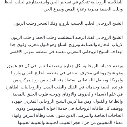
للطلاسم الروحانية تتحكم في تسخير الجن واستحضارهم لجلب الحظ
وجلب الحبيبة مجربة وعلاج المس وصرع الجن
الشيخ الروحاني لجلب الحبيب للزواج وفك السحر وجلب الزبون
الشيخ الروحاني لفك الرصد المطلسم وجلب الحظ و جلب الزبون
لارباب التجارة والصناعة وترويج السلع وهو قبول مجرب وقوي جدا
لهذا فــ الشيخ الروحاني المغربي معتمد في منطقة سوس الاقصى
ويقدم خدماته الروحانية بكل جدارة ويقصده الناس في كل فج عميق
وهو شيخ روحاني معترف به حتى في منطقة الخليج العربي واروبا
وامريكا. وبفضل الله تعالى استفاذ منه العديد من رواد مركزه من
فوائده الجمة وخدماته في الفلك والطب البديل والروحانيات الطاهرة
في علم الاسماء والحروف والاوفاق وتوجيه قلوب الخلق بالمحبة
والطاعة والقبول، ومن هنا كرس الشيخ الروحاني المغربي جهوده
ووظف كل طاقاته الروحانية في خدمة اخوانه المهمومين وذوي
الحاجات الخاصة والمرضى الذين يئنون تحت وطأة المرض وانهاء
معناة المحبيبن من جراء هجر الحبيب لحبيبته والحبيبة لحبيبها