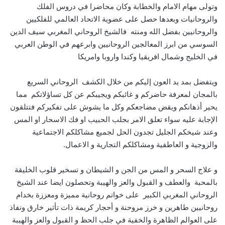
وتولى مهام الامام والخطابة وكان محاضرا في دروس الفلك
والروحانيات وبعدها حصل على عضوية الاتحاد العالمي للفلكيين
والروحانيين بفضل الله ومنته فالشيخ الروحاني المغربي سيف الدين
السوسي من ابرز المعالجين الروحانيين وابرعهم في الوطن العربي
في الخليج وشمال افريقيا وكندا واروبا وامريكا
ويتفضل بمد يد العون إليكم من خلال الكشف الروحاني السريع
بالمجان لمعرفة حاضركم و غائبكم ويجيبكم عن كل تساؤلاتكم مما
يحير أذهانكم ويقض مضاجعكم وكل ما يشوش على تفكيركم فتتلقون
الإجابة عليه سواء تعلق الامر بجلب الحبيب او فك الاسحار او المس
وعند شيخكم الجليل تجدون الحل لجميع مشاكلكم الاجتماعية
والزوجية و العاطفية ومشاكلكم التجارية و الاعمال.
و علاج السحر و المس من الجن و الشيطان و تسخير قلوب الخليقة
بالمحبة والعطف و القبول والعز والهيبة وتحصلون ايضا عند الشيخ
الروحاني المغربي الكبير على خواتم روحانية مميزة ومعززة بخدام
روحانيين طاهرين و خرز مروحنة و أحجار كريمة ذات تأثير خارق ونفاذ
على العوالم الظاهرة والخفية في جلب الحظ و القبول والعز والهيبة