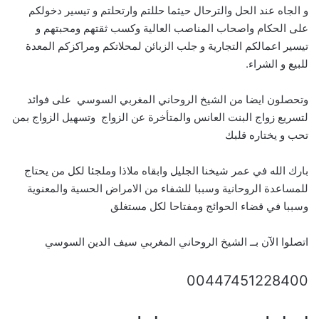
و الجاه عند الحل والترحال حيثما حللتم وارتحلتم و تيسير دخولكم
على الحكام واصحاب المناصب العالية وكسب ثقتهم ومحبتهم و
تيسير اعمالكم التجارية و جلب الزبائن لمحلاتكم ومراكزكم المعدة
للبيع و الشراء.
وتحصلون ايضا من الشيخ الروحاني المغربي السوسي على فوائد
لتسريع زواج البنت العانس والمتأخرة عن الزواج وتسهيل الزواج بمن
تحب و يختاره قلبك
بارك الله في عمر شيخنا الجليل وابقاه ملاذا وملجئا لكل من يحتاج
للمساعدة الروحانية وسببا للشفاء من الامراض الحسية والمعنوية
وسببا في قضاء الحوائج ومفتاحا لكل مستغلق
اتصلوا الآن بــ الشيخ الروحاني المغربي سيف الدين السوسي
00447451228400