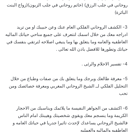
روحاني في جلب الرزق) (خاتم روحاني في جلب الزبون)(زواج البنت
البائرة)
3- الكشف الروحاني الفلكي العام عنك وعن حبيبك او من تريد
ادراجه معك من خلال اسمك لتتعرف على جميع مناحي حياتك الماليه
العاطفيه والعامه وما يتعلق بها وما ينبغي اصلاحه لترتقي بنفسك في
حياتك وتطورها للافضل باذن الله تعالى .
4- تفسير الاحلام والرئى .
5- معرفة طالعك وبرجك وما يتعلق بك من صفات وطباع من خلال
التحليل الفلكي لــ الشيخ الروحاني المغربي ومعرفة خصائصك ومن
تحب
6- اكتشف من الجواهر النفيسة ما يلائمك ويناسبك من الاحجار
الكريمة وما ينسجم معك ويقوي شخصيتك وهيبتك امام الناس
فالشيخ الروحاني يساعدك لإحدث تاثيرا جدريا في حياتك العامه و
العاطفيه والماليه والعمليه