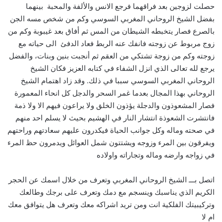
حصلت لزوجين بعد فراقهما فرجع الانس والألفة والمحبة بينهما
بفضل الشيخ الروحاني المغربي السوسي وكم من شخص مسه الجن
بالصرع فصار يتخبطه الشيطان من المس ثم أفاق بعد غيبوبة وكم من
زوج مربوط عن زوجته فانفك عنه الربط فعاد الدفئ الى حياته مع
زوجته وكم من زوجة تشتكي من العقم ثم أنجبت بنين وبنات، والفضل
يرجع لله تعالى الذي انزل الشفاء في كتابه العزيز فكان الشيخ
الروحاني المغربي السوسي سببا في ذلك. وقد زاد اهتمام الشيخ
الروحاني بهذا المجال بعدما غمر السحر والدجل كل انحاء المعمورة
فصار المشعوذون والدجلة يؤذون الخلق ولا يراعون فيهم الا ولا ذمة
فانتشرت الشعوذة انتشار النار في الهشيم بحيث لا يسلم احد منهم
في صحته وماله وكل جوانب الحياة فيكدرون عليهم سعادتهم وراحتهم
ويفرقون بين المرء وزوجه ويشتتون شمل العوائل ويدمرون حظ المرء
في زواجه وارضه وماله وتجاراته واولاده
اتصل بـــ الشيخ الروحاني المغربي وتعرف من خلال اسمك عن الحجر
الكريم الذي يناسبك وينسجم مع دمك وتعرف على برجك وطالعك
وتركيبيتك الفلكية انت ومن تريد اشراكه معك وتعرف هل يتوافق معك
ام لا