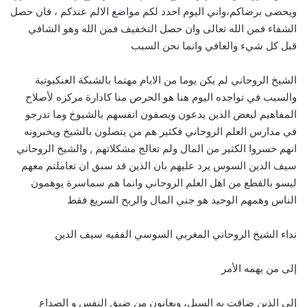
ويحضى برضاكم،واني اليوم احدد لكم مواضع الالم عندكم ، فان حصل
الشفاء فمن الله تعالى وان حصل التخفيف فمن الله وهو الشافي
قبل كل شيء والعافي وانما نحن السبب
الشيخ الروحاني لم يكن يوما من الايام مهتما بالشبكة العنكبوتية
والسبب في تواجده اليوم هنا هو الحرص منا كادارة مركزه لأصلاح
المفاهيم لبعض الذين يدعون ويصفون انفسهم بالشيوخ وما تدرجو
في مدارس العلم الروحاني فكثير هم من يتصلون بالشيخ ويخبرونه
انهم خسروا الكثير من المال ولم تعالج مشكلاتهم , والشيخ الروحاني
سيف الدين السوس يرد عليهم بان الذين قد سبق ان تعاملتم معهم
ليسو بالقطع من اهل العلم الروحاني وانما هم سماسرة يوهمون
الناس وهمهم الوحيد هو جني المال والربح السريع فقط
نداء الشيخ الروحاني المغربي السوسي الفقيه سيف الدين
إلى من يهمه الأمر
إلى الذين ضاقت به السبل، ويعانون من ضيق النفس و الصداع