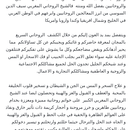
والروحانيين بفضل الله ومنته فالشيخ الروحاني المغربي سيف الدين
السوسي من ابرز المعالجين الروحانيين وابرعهم في الوطن العربي
في الخليج وشمال افريقيا وكندا واروبا وامريكا
ويتفضل بمد يد العون إليكم من خلال الكشف الروحاني السريع
بالمجان لمعرفة حاضركم و غائبكم ويجيبكم عن كل تساؤلاتكم مما
يحير أذهانكم ويقض مضاجعكم وكل ما يشوش على تفكيركم فتتلقون
الإجابة عليه سواء تعلق الامر بجلب الحبيب او فك الاسحار او المس
وعند شيخكم الجليل تجدون الحل لجميع مشاكلكم الاجتماعية
والزوجية و العاطفية ومشاكلكم التجارية و الاعمال.
و علاج السحر و المس من الجن و الشيطان و تسخير قلوب الخليقة
بالمحبة والعطف و القبول والعز والهيبة وتحصلون ايضا عند الشيخ
الروحاني المغربي الكبير على خواتم روحانية مميزة ومعززة بخدام
روحانيين طاهرين و خرز مروحنة و أحجار كريمة ذات تأثير خارق ونفاذ
على العوالم الظاهرة والخفية في جلب الحظ و القبول والعز والهيبة
و الجاه عند الحل والترحال حيثما حللتم وارتحلتم و تيسير دخولكم
على الحكام واصحاب المناصب العالية وكسب ثقتهم ومحبتهم و