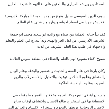
المحتاجين ويرشد الحيارى والباحثين على ضالتهم فا شيخنا الجليل
سيف الدين السوسي سليل وفرع من هذه الدوحة المباركة الادريسية
فلا يدخر جهدا في اسعاد اخوانه وزواره من شتى بقاع العالم
فقد بدأ حياته العملية من صباه مع والده ابو سعيد محمد ابو جمعة
الشريف الأدريسي من اهل العز والهدى وبدأ يتدرج في العلم والتعلم
والاجتهاد في طلب هذا العلم الشريف من ثلاث
شيوخ اكفاء مشهود لهم بالعلم والعطاء في منطقة سوس العالمة
وكان بارعا في علم الفقه والحديث والتفسير والبلاغة وعلم البيان
والمنطق وعلوم الفلك والتوقيت والتعديل والاسطرلاب والربع
المجيب وعلوم الهندسة الفلكية
ولديه دراية في تتبع حركة النجوم وعلاقتها بالقمر مما يؤهله في
الاستعانة بها في استخراج طالع الانسان واكتشاف اوقات نجاح
الاعمال الروحانية وربطها بالنجوم واستخراج الاقسام والعزائم التي