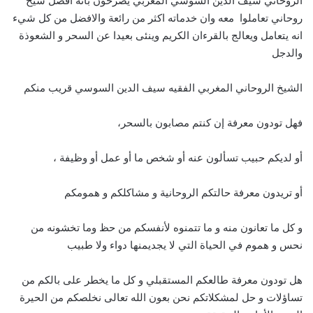
الروحاني سيف الدين السوسي المغربي يصرحون بانه افضل شيخ
روحاني تعاملوا معه وان خدماته اكثر من رائعة والافضل من كل شيء
انه يتعامل ويعالج بالقرءان الكريم وينئى بعيدا عن السحر و الشعوذة
والدجل
الشيخ الروحاني المغربي الفقيه سيف الدين السوسي قريب منكم
فهل تودون معرفة إن كنتم مصابون بالسحر،
أو لديكم حبيب تسألون عنه أو شخص ما أو عمل أو وظيفة ،
أو تريدون معرفة حالتكم الروحانية و مشاكلكم و همومكم
و كل ما تعانون منه و ما تتمنوه لأنفسكم من حظ وما تخشونه من
نحس و هموم في الحياة التي لا يجديمنها دواء ولا طبيب
هل تودون معرفة طالعكم المستقبلي و كل ما يخطر على بالكم من
تساؤلات و حل لمشكلاتكم نحن بعون الله تعالى نخلصكم من الحيرة