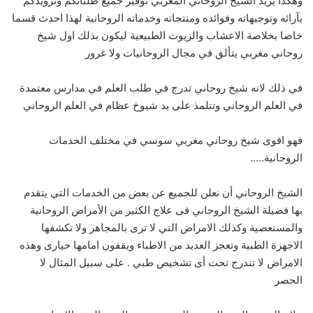
وهكذا يريد الشيخ الروحاني المغربي توفير جميع طلباتكم وتزويدكم
بآرائه وتوجيهاته وفوائده ومنتجاته وخدماته الروحانية لهذا احدث قسما
خاصا بخلاصة الاعشاب والزيوت الطبيعية ليكون بذلك اول شيخ
روحاني مغربي يتألق في مجال الروحانيات ولا غرور
في ذلك لانه شيخ روحاني تدرج في طلب العلم في مدارس معتمدة
في العلم الروحاني وتتلمذ على يد شيوخ عظام في العلم الروحاني
فهو اقوى شيخ روحاني مغربي سوسي في مختلف الخدمات
الروحانية…..
الشيخ الروحاني أن نعلن للجميع عن بعض من الخدمات التي يتقدم
بها فضيلة الشيخ الروحاني فى علاج الكثير من الأمراض الروحانية
والمستعصية وكذلك الامراض التي لا ترى بالمجاهر ولا تكشفها
الاجهزة الطبية وتعجز العديد من الاطباء ويقفون امامها حيارى وهذه
الامراض لا تندرج تحت أى تشخيص طبي . على سبيل المثال لا
الحصر