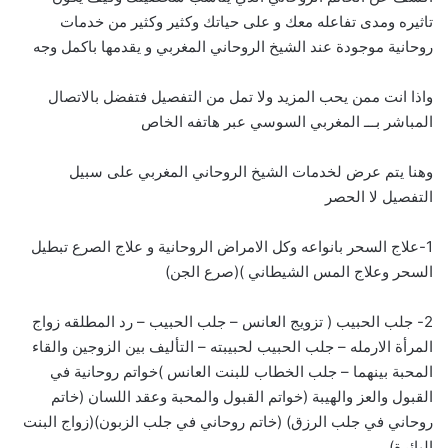
تاثيره ومدى تفاعله معك و على حياتك وكثير وكثير من خدمات
روحانية موجودة عند الشيخ الروحاني المغربي و يقدمها باكمل وجه
واذا انت ممن يحب المزيد ولا تمل من التفصيل فتفضل بالاتصال
المباشر بـــ
ا
لمغربي السوسي عبر هاتفه الخاص
وهنا يتم عرض لخدمات الشيخ الروحاني المغربي على سبيل
التفصيل لا الحصر
1-علاج السحر بانواعه وكل الامراض الروحانية و علاج الصرع تبطيل
السحر وعلاج المس الشيطاني )(صرع الجن)
2- جلب الحبيب ( تزويج العانس – جلب الحبيب – رد المطلقه زواج
المرأة الارمله – جلب الحبيب لحبيبته – التأليف بين الزوجين والقاء
المحبة بينهما – جلب الخطاب للبنت العانس )خواتم روحانية في
القبول والعز والهيبة (خواتم القبول والمحبة وعقد اللسان (خاتم
روحاني في جلب الرزق) (خاتم روحاني في جلب الزبون)(زواج البنت
البائرة)