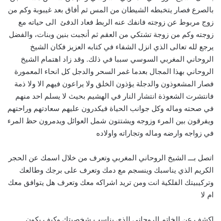
بالصرع فصار يتخبطه الشيطان من المس ثم أفاق بعد غيبوبة وكم من
زوج مربوط عن زوجته فانفك عنه الربط فعاد الدفئ الى حياته مع
زوجته وكم من زوجة تشتكي من العقم ثم أنجبت بنين وبنات، والفضل
يرجع لله تعالى الذي انزل الشفاء في كتابه العزيز فكان الشيخ
الروحاني المغربي السوسي سببا في ذلك. وقد زاد اهتمام الشيخ
الروحاني بهذا المجال بعدما غمر السحر والدجل كل انحاء المعمورة
فصار المشعوذون والدجلة يؤذون الخلق ولا يراعون فيهم الا ولا ذمة
فانتشرت الشعوذة انتشار النار في الهشيم بحيث لا يسلم احد منهم
في صحته وماله وكل جوانب الحياة فيكدرون عليهم سعادتهم وراحتهم
ويفرقون بين المرء وزوجه ويشتتون شمل العوائل ويدمرون حظ المرء
في زواجه وارضه وماله وتجاراته واولاده
اتصل بـــ الشيخ الروحاني المغربي وتعرف من خلال اسمك عن الحجر
الكريم الذي يناسبك وينسجم مع دمك وتعرف على برجك وطالعك
وتركيبيتك الفلكية انت ومن تريد اشراكه معك وتعرف هل يتوافق معك
ام لا
اكشف عن الخاتم الروحاني الذي يناسب شخصيتك وكيف يكون