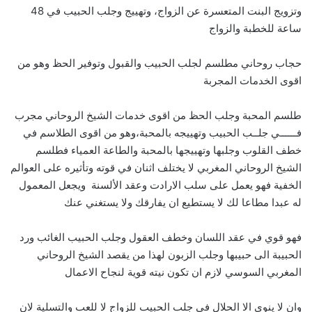
وتزويج البنت المتعسرة عن الزواج، وتهييج وجلب الحبيب في 48
ساعة للخطبة والزواج
حجاب روحاني مطلسم لجلب الحبيب والقبول وتوفير الحظ وهو من
اقوى الخدمات المجربة
طلسم المحبة وجلب الحظ من اقوى خدمات الشيخ الروحاني مجرب
فــــــي جلــب الحبيب وتهييجه بالمحبة،وهو من اقوى الطلاسم في
خطف القلوب وجلبها وتهييجها بالمحبة والطاعة العمياء فطلسم
الشيخ الروحاني المغربي لا يختلف اثنان في قوته وتأثيره على العوالم
الخفية فهو يعمل على سلب الارادت وعقد الألسنة ويجعل المعمول
له عبدا مطاعا لك لا يستطيع ان يفارقك ولا يستغني عنك
فهو قوي في عقد اللسان وخطف العقول وجلب الحبيب الغائب ورد
الحبيبة الى حبيبها وجلب الزبون لهذا من يقصد الشيخ الروحاني
المغربي السوسي لازم ان تكون نيته قوية لنجاح الاعمال
وان لا ينوي الا الحلال في جلب الحبيب للزواج لا للعب والتسلية لان