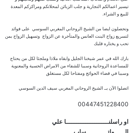
تيسير اعمالكم التجارية و جلب الزبائن لمحلاتكم ومراكزكم المعدة
للبيع و الشراء.
وتحصلون ايضا من الشيخ الروحاني المغربي السوسي على فوائد
لتسريع زواج البنت العانس والمتأخرة عن الزواج وتسهيل الزواج بمن
تحب و يختاره قلبك
بارك الله في عمر شيخنا الجليل وابقاه ملاذا وملجئا لكل من يحتاج
للمساعدة الروحانية وسببا للشفاء من الامراض الحسية والمعنوية
وسببا في قضاء الحوائج ومفتاحا لكل مستغلق
اتصلوا الآن بــ الشيخ الروحاني المغربي سيف الدين السوسي
00447451228400
او راسلنــــــــــــــــــــــــا علي
الــــــواتــــــــــــساب