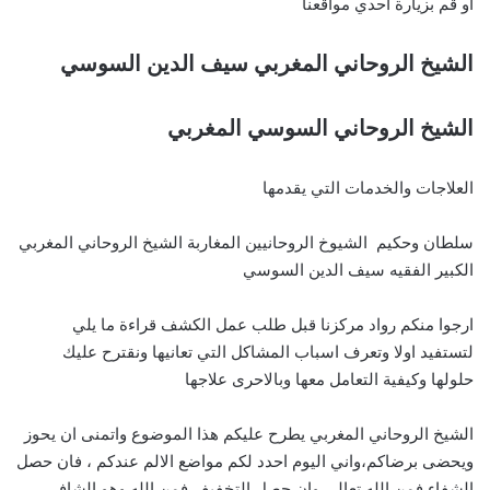
او قم بزيارة احدي مواقعنا
الشيخ الروحاني المغربي سيف الدين السوسي
الشيخ الروحاني السوسي المغربي
العلاجات والخدمات التي يقدمها
سلطان وحكيم الشيوخ الروحانيين المغاربة الشيخ الروحاني المغربي
الكبير الفقيه سيف الدين السوسي
ارجوا منكم رواد مركزنا قبل طلب عمل الكشف قراءة ما يلي
لتستفيد اولا وتعرف اسباب المشاكل التي تعانيها ونقترح عليك
حلولها وكيفية التعامل معها وبالاحرى علاجها
الشيخ الروحاني المغربي يطرح عليكم هذا الموضوع واتمنى ان يحوز
ويحضى برضاكم،واني اليوم احدد لكم مواضع الالم عندكم ، فان حصل
الشفاء فمن الله تعالى وان حصل التخفيف فمن الله وهو الشافي