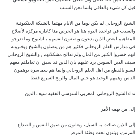
قبل كل شيء والعافي وانما نحن السبب
الشيخ الروحاني لم يكن يوما من الايام مهتما بالشبكة العنكبوتية
والسبب في تواجده اليوم هنا هو الحرص منا كادارة مركزه لأصلاح
المفاهيم لبعض الذين يدعون ويصفون انفسهم بالشيوخ وما تدرجو
في مدارس العلم الروحاني فكثير هم من يتصلون بالشيخ ويخبرونه
انهم خسروا الكثير من المال ولم تعالج مشكلاتهم , والشيخ الروحاني
سيف الدين السوس يرد عليهم بان الذين قد سبق ان تعاملتم معهم
ليسو بالقطع من اهل العلم الروحاني وانما هم سماسرة يوهمون
الناس وهمهم الوحيد هو جني المال والربح السريع فقط
نداء الشيخ الروحاني المغربي السوسي الفقيه سيف الدين
إلى من يهمه الأمر
إلى الذين ضاقت به السبل، ويعانون من ضيق النفس و الصداع
المزمن، ويئنون تحت وطئة المرض