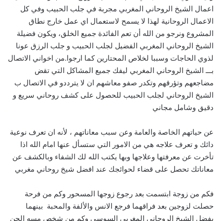
اعمال الشيخ الروحاني المغربي مجربة في جلب الحبيب وفي كل
الاعمال الروحانية لهذا لا يسمح لاستعمال اي عمل خارج نطاق
المشروع ونرجو من الله أن تعم الفائدة جميع الخلق، ويكون فضيلة
الشيخ الروحاني المغربي الفضيل لجلب الحبيب و جلب الرزق عونا
لذوي الحاجات وسببا لخلاص المحتارين كما ارجوا.من اخواني الاتصال
بـــ الشيخ الروحاني المغربي ليفك جميع المشاكل التي تقض
مضاجعهم وتؤرقهم وتكدر صفو معاشهم ان لا يترددو في الاتصال ب
الشيخ الروحاني لجلب الحبيب للحصول على كشف روحاني سريع و
دقيق وشامل مجاني
عن حياتهم الخاصة والعامة وعن سبب معاناتهم ، لأنه ان تعرف نوعية
دائك و تعرف علاجه هي من الامور التي ستسأل عنها امام الله اذا
تأخرت عن معرفتها وعلاجها وبها يكتب الله لك الشفاء وبالكشف عن
معاناتك تحصل على قضاء لحوائجك عند افضل شيخ روحاني مغربي
فكم من زوجة ابتسمت بعد رجوع زوجها المسحور وكم من فرحة
حصلت لزوجين بعد فراقهما فرجع الانس والألفة والمحبة بينهما
بفضل الشيخ الروحاني المغربي السوسي وكم من شخص مسه الجن