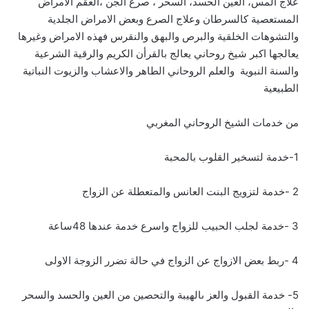
علاج المس، العين الحسد، السحر ، صرع الجن ،العقم الامراض
المستعصية كالسرطان وعلاج الصرع وبعض الامراض الجلدية
والتشوهات الخلقية والبرص والبهق والنقرس فهذه الامراض وغيرها
يعالجها اكبر شيخ روحاني يعالج بالقرأن الكريم والرقية الشرعية
والسنة النبوية والعلم الروحاني الطاهر والاعشاب والزيوت النباتية
الطبيعية
من خدمات الشيخ الروحاني المغربي
1-خدمة لتسخير القلوب بالمحبة
2 -خدمة لتزويج البنت العانس والمتعطلة عن الزواج
3 -خدمة لجلب الحبيب للزواج واسرع خدمة عندها 48ساعة
4 -ربط بعض الازواج عن الزواج في حالة تضرر الزوجة الاولى
5- خدمة القبول والعز ىالهيبة والتحصين من العين والحسد والسحر