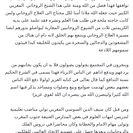
توافقها فهذا فضل من الله ومنة على هذا الشيخ الروحاني المغربي
الكبير حيث جعله الله ملاذا أمنا لكل محتاج الى العلاج الروحاني ولمن
كانت حاجته ملحة في طلب هذا العلم ونشره فقد تتلمذ على يديه
الكريمتين ثلات من الشيوخ الروحانيين المغاربة ليواصلو بدورهم ايضا
مسيرة العلاج الروحاني وينتفع بهم الخلق لانه دام ان هناك من
المشعوذين والدجالين والسحرة من يكيدون للخليقة كيدا فيبثون
سمومهم اللاذعة
وينخرون في المجتمع يجولون يصولون فلا بد ان يكون بجانبهم من
يردعهم ويدفع اذاهم عن الناس الابرياء فهذا يسمى في الشرع الحكيم
بسنة التدافع كما قال تعالى في كتابه العزيز (ولولا دفع الله الناس
بعضهم ببعض لهدمت صوامع وبيع وصلوات ومساجد يذكر فيها اسم
الله كثيرا ولينصرن الله من ينصره ان الله لقوي عزيز)
ومن قبل كان سيف الدين السوسي المغربي تولي مناصب تعليمية
لتدريس امهات العلوم في بعض المدارس العتيقة جنوب المغرب
وتولى مهام الامام والخطابة وكان محاضرا في دروس الفلك
والروحانيات وبعدها حصل على عضوية الاتحاد العالمي للفلكيين