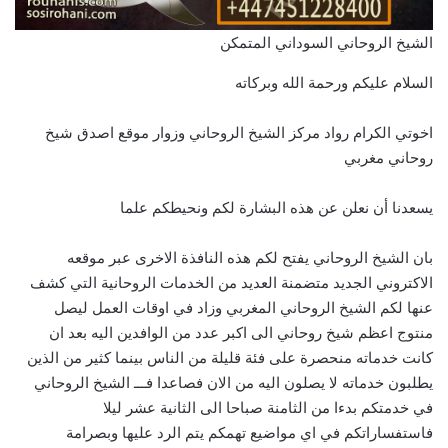
الشيخ الروحاني السوداني المتمكن
السلام عليكم ورحمة الله وبركاته
اخوتي الكرام رواد مركز الشيخ الروحاني وزوار موقع اصدق شيخ
روحاني مغربي
يسعدنا أن نعلن عن هذه البشارة لكم ونحيطكم علما
بان الشيخ الروحاني يفتح لكم هذه النافذة الاخرى عبر موقعه
الاكتروني الجديد متضمنة العديد من الخدمات الروحانية التي كشف
عنها لكم الشيخ الروحاني المغربي وزاد في اوقات العمل ليصل
منتوج اعظم شيخ روحاني الى اكبر عدد من الوافدين اليه بعد ان
كانت خدماته منحصرة على فئة قليلة من الناس بينما كثير من الذين
يطلبون خدماته لا يصلون اليه من الان فصاعدا فـــ الشيخ الروحاني
في خدمتكم بدءا من الثامنة صباحا الى الثانية عشر ليلا
فاستفساراتكم في اي مواضيع تهمكم يتم الرد عليها وبصرامة