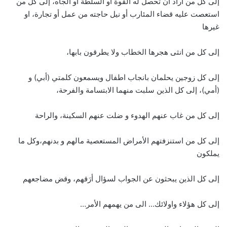
إلى كل من أراد ان تحصل له القوة او السلطة او الجاه، إلى كل من
استعصت عليه قضاء المئارب أو نيل حاجته من عمل أو تجارة، او
غيرها
إلى كل من انثى هجرها الخطاب ولا يطرقون بابها،
إلى كل زوجين يحلمان بانجاب اطفال ويسمعون كلمتي (أبي) و
(أمي)، إلى كل الذين سلبت منهما الابتسامة والفرحة،
إلى كل من غاب عنهم الهدوء و ضلت عنهم السكينة، والراحة
إلى كل من استنزفتهم الأمراض المستعصية مالهم و بدنهم،وكل ما
يملكون
إلى كل الذين يبحثون عن الجواب لسؤال أرَقهم، وقض مضاجعهم
إلى كل هؤلاء واولائك… الى من يهمهم الأمر…