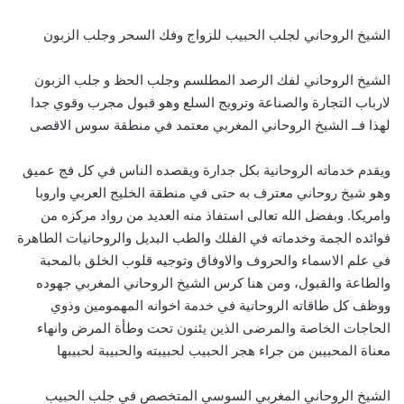
الشيخ الروحاني لجلب الحبيب للزواج وفك السحر وجلب الزبون
الشيخ الروحاني لفك الرصد المطلسم وجلب الحظ و جلب الزبون
لارباب التجارة والصناعة وترويج السلع وهو قبول مجرب وقوي جدا
لهذا فــ الشيخ الروحاني المغربي معتمد في منطقة سوس الاقصى
ويقدم خدماته الروحانية بكل جدارة ويقصده الناس في كل فج عميق
وهو شيخ روحاني معترف به حتى في منطقة الخليج العربي واروبا
وامريكا. وبفضل الله تعالى استفاذ منه العديد من رواد مركزه من
فوائده الجمة وخدماته في الفلك والطب البديل والروحانيات الطاهرة
في علم الاسماء والحروف والاوفاق وتوجيه قلوب الخلق بالمحبة
والطاعة والقبول، ومن هنا كرس الشيخ الروحاني المغربي جهوده
ووظف كل طاقاته الروحانية في خدمة اخوانه المهمومين وذوي
الحاجات الخاصة والمرضى الذين يئنون تحت وطأة المرض وانهاء
معناة المحبيبن من جراء هجر الحبيب لحبيبته والحبيبة لحبيبها
الشيخ الروحاني المغربي السوسي المتخصص في جلب الحبيب