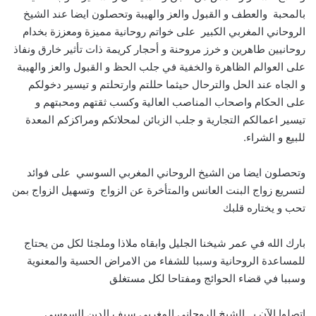
بالمحبة والعطف و القبول والعز والهيبة وتحصلون ايضا عند الشيخ
الروحاني المغربي الكبير على خواتم روحانية مميزة ومعززة بخدام
روحانيين طاهرين و خرز مروحنة و أحجار كريمة ذات تأثير خارق ونفاذ
على العوالم الظاهرة والخفية في جلب الحظ و القبول والعز والهيبة
و الجاه عند الحل والترحال حيثما حللتم وارتحلتم و تيسير دخولكم
على الحكام واصحاب المناصب العالية وكسب ثقتهم ومحبتهم و
تيسير اعمالكم التجارية و جلب الزبائن لمحلاتكم ومراكزكم المعدة
للبيع و الشراء.
وتحصلون ايضا من الشيخ الروحاني المغربي السوسي على فوائد
لتسريع زواج البنت العانس والمتأخرة عن الزواج وتسهيل الزواج بمن
تحب و يختاره قلبك
بارك الله في عمر شيخنا الجليل وابقاه ملاذا وملجئا لكل من يحتاج
للمساعدة الروحانية وسببا للشفاء من الامراض الحسية والمعنوية
وسببا في قضاء الحوائج ومفتاحا لكل مستغلق
اتصلوا الآن بــ الشيخ الروحاني المغربي سيف الدين السوسي