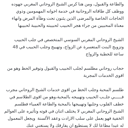
والطاعة والقبول، ومن هنا كرس الشيخ الروحاني المغربي جهوده
ووظف كل طاقاته الروحانية في خدمة اخوانه المهمومين وذوي
الحاجات الخاصة والمرضى الذين يئنون تحت وطأة المرض وانهاء
معناة المحبيبن من جراء هجر الحبيب لحبيبته والحبيبة لحبيبها
الشيخ الروحاني المغربي السوسي المتخصص في جلب الحبيب
وتزويج البنت المتعسرة عن الزواج، وتهييج وجلب الحبيب في 48
ساعة للخطبة والزواج
حجاب روحاني مطلسم لجلب الحبيب والقبول وتوفير الحظ وهو من
اقوى الخدمات المجربة
طلسم المحبة وجلب الحظ من اقوى خدمات الشيخ الروحاني مجرب
فــــــي جلــب الحبيب وتهييجه بالمحبة،وهو من اقوى الطلاسم في
خطف القلوب وجلبها وتهييجها بالمحبة والطاعة العمياء فطلسم
الشيخ الروحاني المغربي لا يختلف اثنان في قوته وتأثيره على العوالم
الخفية فهو يعمل على سلب الارادت وعقد الألسنة ويجعل المعمول
له عبدا مطاعا لك لا يستطيع ان يفارقك ولا يستغني عنك