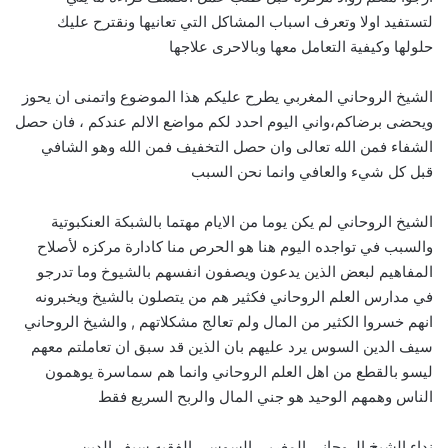
لتستفيد اولا وتعرف اسباب المشاكل التي تعانيها ونقترح عليك
حلولها وكيفية التعامل معها وبالاحرى علاجها
الشيخ الروحاني المغربي يطرح عليكم هذا الموضوع واتمنى ان يحوز
ويحضى برضاكم،واني اليوم احدد لكم مواضع الالم عندكم ، فان حصل
الشفاء فمن الله تعالى وان حصل التخفيف فمن الله وهو الشافي
قبل كل شيء والعافي وانما نحن السبب
الشيخ الروحاني لم يكن يوما من الايام مهتما بالشبكة العنكبوتية
والسبب في تواجده اليوم هنا هو الحرص منا كادارة مركزه لأصلاح
المفاهيم لبعض الذين يدعون ويصفون انفسهم بالشيوخ وما تدرجو
في مدارس العلم الروحاني فكثير هم من يتصلون بالشيخ ويخبرونه
انهم خسروا الكثير من المال ولم تعالج مشكلاتهم , والشيخ الروحاني
سيف الدين السوس يرد عليهم بان الذين قد سبق ان تعاملتم معهم
ليسو بالقطع من اهل العلم الروحاني وانما هم سماسرة يوهمون
الناس وهمهم الوحيد هو جني المال والربح السريع فقط
نداء الشيخ الروحاني المغربي السوسي الفقيه سيف الدين