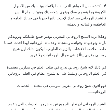
6- اكتشف من الجواهر النفيسة ما يلائمك ويناسبك من الاحجار
الكريمة وما ينسجم معك ويقوي شخصيتك وهيبتك امام الناس
فالشيخ الروحاني يساعدك لإحدث تاثيرا جدريا في حياتك العامه و
العاطفيه والماليه والعمليه
وهكذا يريد الشيخ الروحاني المغربي توفير جميع طلباتكم وتزويدكم
بآرائه وتوجيهاته وفوائده ومنتجاته وخدماته الروحانية لهذا احدث قسما
خاصا بخلاصة الاعشاب والزيوت الطبيعية ليكون بذلك اول شيخ
روحاني مغربي يتألق في مجال الروحانيات ولا غرور
في ذلك لانه شيخ روحاني تدرج في طلب العلم في مدارس معتمدة
في العلم الروحاني وتتلمذ على يد شيوخ عظام في العلم الروحاني
فهو اقوى شيخ روحاني مغربي سوسي في مختلف الخدمات
الروحانية…..
الشيخ الروحاني أن نعلن للجميع عن بعض من الخدمات التي يتقدم