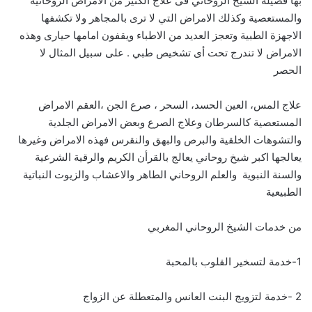
بها فضيلة الشيخ الروحاني فى علاج الكثير من الأمراض الروحانية
والمستعصية وكذلك الامراض التي لا ترى بالمجاهر ولا تكشفها
الاجهزة الطبية وتعجز العديد من الاطباء ويقفون امامها حيارى وهذه
الامراض لا تندرج تحت أى تشخيص طبي . على سبيل المثال لا
الحصر
علاج المس، العين الحسد، السحر ، صرع الجن ،العقم الامراض
المستعصية كالسرطان وعلاج الصرع وبعض الامراض الجلدية
والتشوهات الخلقية والبرص والبهق والنقرس فهذه الامراض وغيرها
يعالجها اكبر شيخ روحاني يعالج بالقرأن الكريم والرقية الشرعية
والسنة النبوية والعلم الروحاني الطاهر والاعشاب والزيوت النباتية
الطبيعية
من خدمات الشيخ الروحاني المغربي
1-خدمة لتسخير القلوب بالمحبة
2 -خدمة لتزويج البنت العانس والمتعطلة عن الزواج