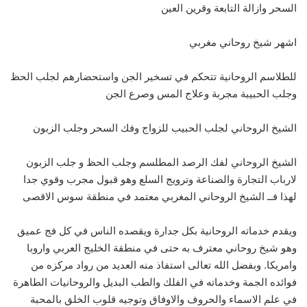
السحر وازالة التابعة وقرين العين
اشهر شيخ روحاني مغربي
للطلاسم الروحانية تتحكم في تسخير الجن واستحضارهم لجلب الحظ
وجلب الحبيبة مجربة وعلاج المس وصرع الجن
الشيخ الروحاني لجلب الحبيب للزواج وفك السحر وجلب الزبون
الشيخ الروحاني لفك الرصد المطلسم وجلب الحظ و جلب الزبون
لارباب التجارة والصناعة وترويج السلع وهو قبول مجرب وقوي جدا
لهذا فــ الشيخ الروحاني المغربي معتمد في منطقة سوس الاقصى
ويقدم خدماته الروحانية بكل جدارة ويقصده الناس في كل فج عميق
وهو شيخ روحاني معترف به حتى في منطقة الخليج العربي واروبا
وامريكا. وبفضل الله تعالى استفاذ منه العديد من رواد مركزه من
فوائده الجمة وخدماته في الفلك والطب البديل والروحانيات الطاهرة
في علم الاسماء والحروف والاوفاق وتوجيه قلوب الخلق بالمحبة