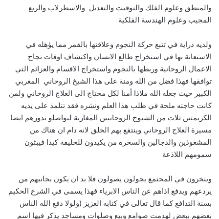
والمنطق وعلوم الفلك والتوقيت والتعديل والاسطرلاب والربع
المجيب وعلوم الهندسة الفلكية
ولديه دراية في تتبع حركة النجوم وعلاقتها بالقمر مما يؤهله في
الاستعانة بها في استخراج طالع الانسان واكتشاف اوقات نجاح
الاعمال الروحانية وربطها بالنجوم واستخراج الاقسام والعزائم التي
توافقها فهذا فضل من الله ومنة على هذا الشيخ الروحاني المغربي
الكبير حيث جعله الله ملاذا أمنا لكل محتاج الى العلاج الروحاني ولمن
كانت حاجته ملحة في طلب هذا العلم ونشره فقد تتلمذ على يديه
الكريمتين ثلات من الشيوخ الروحانيين المغاربة ليواصلو بدورهم ايضا
مسيرة العلاج الروحاني وينتفع بهم الخلق لانه دام ان هناك من
المشعوذين والدجالين والسحرة من يكيدون للخليقة كيدا فيبثون
سمومهم اللاذعة
وينخرون في المجتمع يجولون يصولون فلا بد ان يكون بجانبهم من
يردعهم ويدفع اذاهم عن الناس الابرياء فهذا يسمى في الشرع الحكيم
بسنة التدافع كما قال تعالى في كتابه العزيز (ولولا دفع الله الناس
بعضهم ببعض لهدمت صوامع وبيع وصلوات ومساجد يذكر فيها اسم