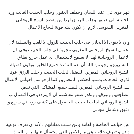
فهو قوي في عقد اللسان وخطف العقول وجلب الحبيب الغائب ورد
الحبيبة الى حبيبها وجلب الزبون لهذا من يقصد الشيخ الروحاني
المغربي السوسي لازم ان تكون نيته قوية لنجاح الاعمال
وان لا ينوي الا الحلال في جلب الحبيب للزواج لا للعب والتسلية لان
اعمال الشيخ الروحاني المغربي مجربة في جلب الحبيب وفي كل
الاعمال الروحانية لهذا لا يسمح لاستعمال اي عمل خارج نطاق
المشروع ونرجو من الله أن تعم الفائدة جميع الخلق، ويكون فضيلة
الشيخ الروحاني المغربي الفضيل لجلب الحبيب و جلب الرزق عونا
لذوي الحاجات وسببا لخلاص المحتارين كما ارجوا.من اخواني الاتصال
بـــ الشيخ الروحاني المغربي ليفك جميع المشاكل التي تقض
مضاجعهم وتؤرقهم وتكدر صفو معاشهم ان لا يترددو في الاتصال ب
الشيخ الروحاني لجلب الحبيب للحصول على كشف روحاني سريع و
دقيق وشامل مجاني
عن حياتهم الخاصة والعامة وعن سبب معاناتهم ، لأنه ان تعرف نوعية
دائك و تعرف علاجه هي من الامور التي ستسأل عنها امام الله اذا