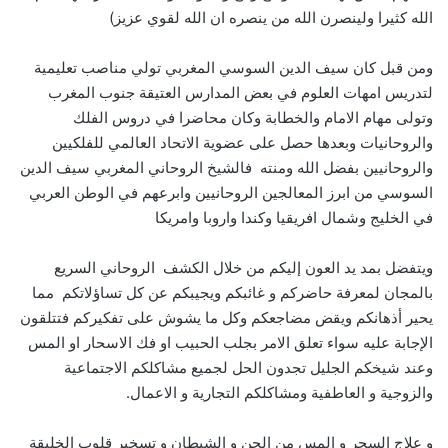
الله كثيرا ولينصرن الله من ينصره ان الله لقوي عزيز)
ومن قبل كان سيف الدين السوسي المغربي تولي مناصب تعليمية
لتدريس امهات العلوم في بعض المدارس العتيقة جنوب المغرب
وتولى مهام الامام والخطابة وكان محاضرا في دروس الفلك
والروحانيات وبعدها حصل على عضوية الاتحاد العالمي للفلكيين
والروحانيين بفضل الله ومنته فالشيخ الروحاني المغربي سيف الدين
السوسي من ابرز المعالجين الروحانيين وابرعهم في الوطن العربي
في الخليج وشمال افريقيا وكندا واروبا وامريكا
ويتفضل بمد يد العون إليكم من خلال الكشف الروحاني السريع
بالمجان لمعرفة حاضركم و غائبكم ويجيبكم عن كل تساؤلاتكم مما
يحير أذهانكم ويقض مضاجعكم وكل ما يشوش على تفكيركم فتتلقون
الإجابة عليه سواء تعلق الامر بجلب الحبيب او فك الاسحار او المس
وعند شيخكم الجليل تجدون الحل لجميع مشاكلكم الاجتماعية
والزوجية و العاطفية ومشاكلكم التجارية و الاعمال.
و علاج السحر و المس من الجن و الشيطان و تسخير قلوب الخليقة