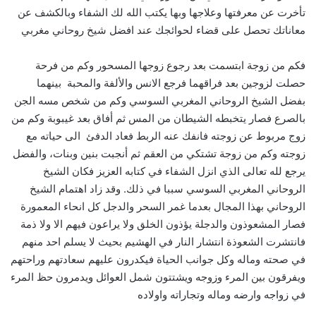
تأخرت عن معرفتها وعلاجها وبها يكتب الله لك الشفاء وبالكشف عن
معاناتك تحصل على قضاء لحوائجك عند افضل شيخ روحاني مغربي
فكم من زوجة ابتسمت بعد رجوع زوجها المسحور وكم من فرحة
حصلت لزوجين بعد فراقهما فرجع الانس والألفة والمحبة بينهما
بفضل الشيخ الروحاني المغربي السوسي وكم من شخص مسه الجن
بالصرع فصار يتخبطه الشيطان من المس ثم أفاق بعد غيبوبة وكم من
زوج مربوط عن زوجته فانفك عنه الربط فعاد الدفئ الى حياته مع
زوجته وكم من زوجة تشتكي من العقم ثم أنجبت بنين وبنات، والفضل
يرجع لله تعالى الذي انزل الشفاء في كتابه العزيز فكان الشيخ
الروحاني المغربي السوسي سببا في ذلك. وقد زاد اهتمام الشيخ
الروحاني بهذا المجال بعدما غمر السحر والدجل كل انحاء المعمورة
فصار المشعوذون والدجلة يؤذون الخلق ولا يراعون فيهم الا ولا ذمة
فانتشرت الشعوذة انتشار النار في الهشيم بحيث لا يسلم احد منهم
في صحته وماله وكل جوانب الحياة فيكدرون عليهم سعادتهم وراحتهم
ويفرقون بين المرء وزوجه ويشتتون شمل العوائل ويدمرون حظ المرء
في زواجه وارضه وماله وتجاراته واولاده