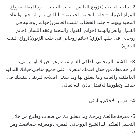
2- جلب الحبيب ( تزويج العانس – جلب الحبيب – رد المطلقه زواج
المرأة الارمله – جلب الحبيب لحبيبته – التأليف بين الزوجين والقاء
المحبة بينهما – جلب الخطاب للبنت العانس )خواتم روحانية في
القبول والعز والهيبة (خواتم القبول والمحبة وعقد اللسان (خاتم
روحاني في جلب الرزق) (خاتم روحاني في جلب الزبون)(زواج البنت
البائرة)
3- الكشف الروحاني الفلكي العام عنك وعن حبيبك او من تريد
ادراجه معك من خلال اسمك لتتعرف على جميع مناحي حياتك الماليه
العاطفيه والعامه وما يتعلق بها وما ينبغي اصلاحه لترتقي بنفسك في
حياتك وتطورها للافضل باذن الله تعالى .
4- تفسير الاحلام والرئى .
5- معرفة طالعك وبرجك وما يتعلق بك من صفات وطباع من خلال
التحليل الفلكي لــ الشيخ الروحاني المغربي ومعرفة خصائصك ومن
تحب