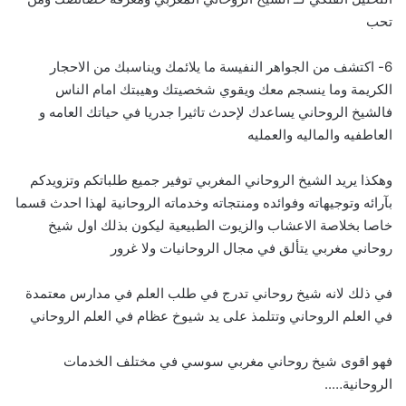
تحب
6- اكتشف من الجواهر النفيسة ما يلائمك ويناسبك من الاحجار
الكريمة وما ينسجم معك ويقوي شخصيتك وهيبتك امام الناس
فالشيخ الروحاني يساعدك لإحدث تاثيرا جدريا في حياتك العامه و
العاطفيه والماليه والعمليه
وهكذا يريد الشيخ الروحاني المغربي توفير جميع طلباتكم وتزويدكم
بآرائه وتوجيهاته وفوائده ومنتجاته وخدماته الروحانية لهذا احدث قسما
خاصا بخلاصة الاعشاب والزيوت الطبيعية ليكون بذلك اول شيخ
روحاني مغربي يتألق في مجال الروحانيات ولا غرور
في ذلك لانه شيخ روحاني تدرج في طلب العلم في مدارس معتمدة
في العلم الروحاني وتتلمذ على يد شيوخ عظام في العلم الروحاني
فهو اقوى شيخ روحاني مغربي سوسي في مختلف الخدمات
الروحانية…..