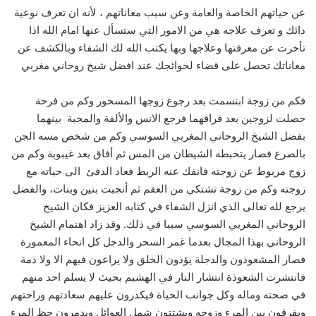
عن حياتهم الخاصة والعامة وعن سبب معاناتهم ، لأنه ان تعرف نوعية
دائك و تعرف علاجه هي من الامور التي ستسأل عنها امام الله اذا
تأخرت عن معرفتها وعلاجها وبها يكتب الله لك الشفاء وبالكشف عن
معاناتك تحصل على قضاء لحوائجك عند افضل شيخ روحاني مغربي
فكم من زوجة ابتسمت بعد رجوع زوجها المسحور وكم من فرحة
حصلت لزوجين بعد فراقهما فرجع الانس والألفة والمحبة بينهما
بفضل الشيخ الروحاني المغربي السوسي وكم من شخص مسه الجن
بالصرع فصار يتخبطه الشيطان من المس ثم أفاق بعد غيبوبة وكم من
زوج مربوط عن زوجته فانفك عنه الربط فعاد الدفئ الى حياته مع
زوجته وكم من زوجة تشتكي من العقم ثم أنجبت بنين وبنات، والفضل
يرجع لله تعالى الذي انزل الشفاء في كتابه العزيز فكان الشيخ
الروحاني المغربي السوسي سببا في ذلك. وقد زاد اهتمام الشيخ
الروحاني بهذا المجال بعدما غمر السحر والدجل كل انحاء المعمورة
فصار المشعوذون والدجلة يؤذون الخلق ولا يراعون فيهم الا ولا ذمة
فانتشرت الشعوذة انتشار النار في الهشيم بحيث لا يسلم احد منهم
في صحته وماله وكل جوانب الحياة فيكدرون عليهم سعادتهم وراحتهم
ويفرقون بين المرء وزوجه ويشتتون شمل العوائل ويدمرون حظ المرء