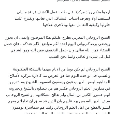
ارجوا منكم رواد مركزنا قبل طلب عمل الكشف قراءة ما يلي
لتستفيد اولا وتعرف اسباب المشاكل التي تعانيها ونقترح عليك
حلولها وكيفية التعامل معها وبالاحرى علاجها
الشيخ الروحاني المغربي يطرح عليكم هذا الموضوع واتمنى ان يحوز
ويحضى برضاكم،واني اليوم احدد لكم مواضع الالم عندكم ، فان حصل
الشفاء فمن الله تعالى وان حصل التخفيف فمن الله وهو الشافي
قبل كل شيء والعافي وانما نحن السبب
الشيخ الروحاني لم يكن يوما من الايام مهتما بالشبكة العنكبوتية
والسبب في تواجده اليوم هنا هو الحرص منا كادارة مركزه لأصلاح
المفاهيم لبعض الذين يدعون ويصفون انفسهم بالشيوخ وما تدرجو
في مدارس العلم الروحاني فكثير هم من يتصلون بالشيخ ويخبرونه
انهم خسروا الكثير من المال ولم تعالج مشكلاتهم , والشيخ الروحاني
سيف الدين السوس يرد عليهم بان الذين قد سبق ان تعاملتم معهم
ليسو بالقطع من اهل العلم الروحاني وانما هم سماسرة يوهمون
الناس وهمهم الوحيد هو جني المال والربح السريع فقط