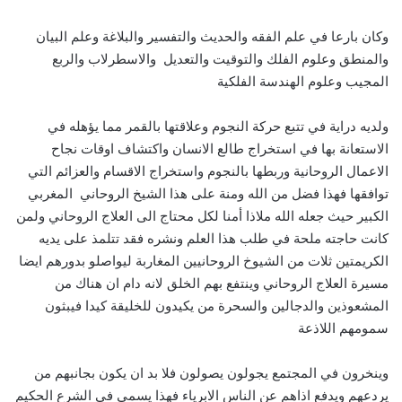
وكان بارعا في علم الفقه والحديث والتفسير والبلاغة وعلم البيان
والمنطق وعلوم الفلك والتوقيت والتعديل والاسطرلاب والربع
المجيب وعلوم الهندسة الفلكية
ولديه دراية في تتبع حركة النجوم وعلاقتها بالقمر مما يؤهله في
الاستعانة بها في استخراج طالع الانسان واكتشاف اوقات نجاح
الاعمال الروحانية وربطها بالنجوم واستخراج الاقسام والعزائم التي
توافقها فهذا فضل من الله ومنة على هذا الشيخ الروحاني المغربي
الكبير حيث جعله الله ملاذا أمنا لكل محتاج الى العلاج الروحاني ولمن
كانت حاجته ملحة في طلب هذا العلم ونشره فقد تتلمذ على يديه
الكريمتين ثلات من الشيوخ الروحانيين المغاربة ليواصلو بدورهم ايضا
مسيرة العلاج الروحاني وينتفع بهم الخلق لانه دام ان هناك من
المشعوذين والدجالين والسحرة من يكيدون للخليقة كيدا فيبثون
سمومهم اللاذعة
وينخرون في المجتمع يجولون يصولون فلا بد ان يكون بجانبهم من
يردعهم ويدفع اذاهم عن الناس الابرياء فهذا يسمى في الشرع الحكيم