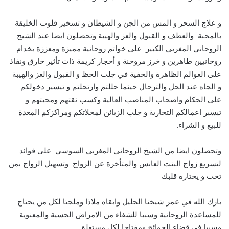
و علاج السحر و المس من الجن و الشيطان و تسخير قلوب الخليقة
بالمحبة والعطف و القبول والعز والهيبة وتحصلون ايضا عند الشيخ
الروحاني المغربي الكبير على خواتم روحانية مميزة ومعززة بخدام
روحانيين طاهرين و خرز مروحنة و أحجار كريمة ذات تأثير خارق ونفاذ
على العوالم الظاهرة والخفية في جلب الحظ و القبول والعز والهيبة
و الجاه عند الحل والترحال حيثما حللتم وارتحلتم و تيسير دخولكم
على الحكام واصحاب المناصب العالية وكسب ثقتهم ومحبتهم و
تيسير اعمالكم التجارية و جلب الزبائن لمحلاتكم ومراكزكم المعدة
للبيع و الشراء.
وتحصلون ايضا من الشيخ الروحاني المغربي السوسي على فوائد
لتسريع زواج البنت العانس والمتأخرة عن الزواج وتسهيل الزواج بمن
تحب و يختاره قلبك
بارك الله في عمر شيخنا الجليل وابقاه ملاذا وملجئا لكل من يحتاج
للمساعدة الروحانية وسببا للشفاء من الامراض الحسية والمعنوية
وسببا في قضاء الحوائج ومفتاحا لكل مستغلق