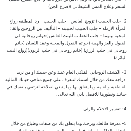
السحر وعلاج المس الشيطاني )(صرع الجن)
2- جلب الحبيب ( تزويج العانس – جلب الحبيب – رد المطلقه زواج
المرأة الارمله – جلب الحبيب لحبيبته – التأليف بين الزوجين والقاء
المحبة بينهما – جلب الخطاب للبنت العانس )خواتم روحانية في
القبول والعز والهيبة (خواتم القبول والمحبة وعقد اللسان (خاتم
روحاني في جلب الرزق) (خاتم روحاني في جلب الزبون)(زواج البنت
البائرة)
3- الكشف الروحاني الفلكي العام عنك وعن حبيبك او من تريد
ادراجه معك من خلال اسمك لتتعرف على جميع مناحي حياتك الماليه
العاطفيه والعامه وما يتعلق بها وما ينبغي اصلاحه لترتقي بنفسك في
حياتك وتطورها للافضل باذن الله تعالى .
4- تفسير الاحلام والرئى .
5- معرفة طالعك وبرجك وما يتعلق بك من صفات وطباع من خلال
التحليل الفلكي لــ الشيخ الروحاني المغربي ومعرفة خصائصك ومن