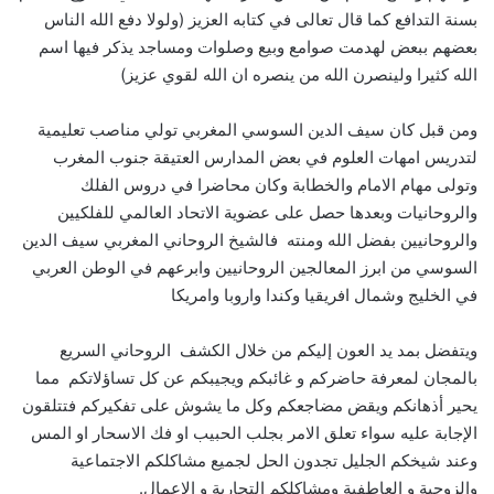
بسنة التدافع كما قال تعالى في كتابه العزيز (ولولا دفع الله الناس
بعضهم ببعض لهدمت صوامع وبيع وصلوات ومساجد يذكر فيها اسم
الله كثيرا ولينصرن الله من ينصره ان الله لقوي عزيز)
ومن قبل كان سيف الدين السوسي المغربي تولي مناصب تعليمية
لتدريس امهات العلوم في بعض المدارس العتيقة جنوب المغرب
وتولى مهام الامام والخطابة وكان محاضرا في دروس الفلك
والروحانيات وبعدها حصل على عضوية الاتحاد العالمي للفلكيين
والروحانيين بفضل الله ومنته فالشيخ الروحاني المغربي سيف الدين
السوسي من ابرز المعالجين الروحانيين وابرعهم في الوطن العربي
في الخليج وشمال افريقيا وكندا واروبا وامريكا
ويتفضل بمد يد العون إليكم من خلال الكشف الروحاني السريع
بالمجان لمعرفة حاضركم و غائبكم ويجيبكم عن كل تساؤلاتكم مما
يحير أذهانكم ويقض مضاجعكم وكل ما يشوش على تفكيركم فتتلقون
الإجابة عليه سواء تعلق الامر بجلب الحبيب او فك الاسحار او المس
وعند شيخكم الجليل تجدون الحل لجميع مشاكلكم الاجتماعية
والزوجية و العاطفية ومشاكلكم التجارية و الاعمال.