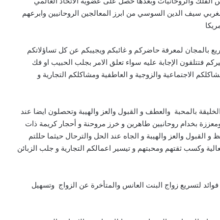
 الفلك والروحانيات وبعدها حصل على عضوية الاتحاد العالمي
لمغربي سيف الدين السوسي من ابرز المعالجين الروحانيين وابرعهم
ريكا
يع بالمجان لمعرفة حاضركم و غائبكم ويجيبكم عن كل تساؤلاتكم
 فتتلقون الإجابة عليه سواء تعلق الامر بجلب الحبيب او فك
كلكم الاجتماعية والزوجية و العاطفية ومشاكلكم التجارية و
ليقة بالمحبة والعطف و القبول والعز والهيبة وتحصلون ايضا عند
ومعززة بخدام روحانيين طاهرين و خرز مروحنة و أحجار كريمة ذات
و القبول والعز والهيبة و الجاه عند الحل والترحال حيثما حللتم
لية وكسب ثقتهم ومحبتهم و تيسير اعمالكم التجارية و جلب الزبائن
ائد لتسريع زواج البنت العانس والمتأخرة عن الزواج وتسهيل