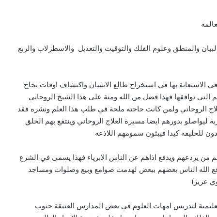
المة
البيان والمنطق وعلوم الفلك والتوقيت والتعديل والاسطرلاب والربع
ه في الاستعانة بها في استخراج طالع الانسان واكتشاف اوقات نجاح
ئم التي توافقها فهذا فضل من الله ومنة على هذا الشيخ الروحاني
لعلاج الروحاني ولمن كانت حاجته ملحة في طلب هذا العلم ونشره فقد
بة ليواصلو بدورهم ايضا مسيرة العلاج الروحاني وينتفع بهم الخلق
دون للخليقة كيدا فيبثون سمومهم اللاذعة
م من يردعهم ويدفع اذاهم عن الناس الابرياء فهذا يسمى في الشرع
ا دفع الله الناس بعضهم ببعض لهدمت صوامع وبيع وصلوات ومساجد
وي عزيز)
يمية لتدريس امهات العلوم في بعض المدارس العتيقة جنوب