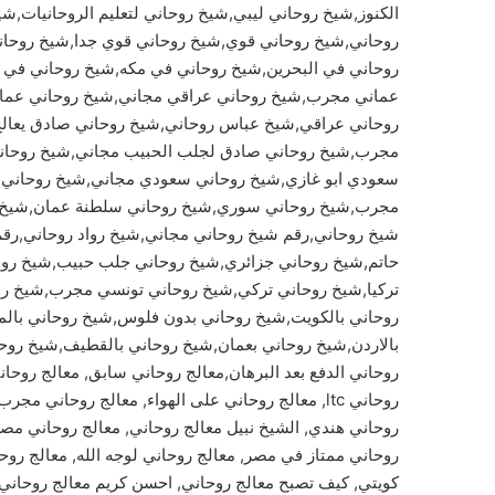
الكنوز,شيخ روحاني ليبي,شيخ روحاني لتعليم الروحانيات,
روحاني,شيخ روحاني قوي,شيخ روحاني قوي جدا,شيخ روحان
روحاني في البحرين,شيخ روحاني في مكه,شيخ روحاني في ب
عماني مجرب,شيخ روحاني عراقي مجاني,شيخ روحاني عمان
روحاني عراقي,شيخ عباس روحاني,شيخ روحاني صادق يعالج
مجرب,شيخ روحاني صادق لجلب الحبيب مجاني,شيخ روحاني
سعودي ابو غازي,شيخ روحاني سعودي مجاني,شيخ روحاني
مجرب,شيخ روحاني سوري,شيخ روحاني سلطنة عمان,شيخ رو
شيخ روحاني,رقم شيخ روحاني مجاني,شيخ رواد روحاني,رق
حاتم,شيخ روحاني جزائري,شيخ روحاني جلب حبيب,شيخ روح
تركيا,شيخ روحاني تركي,شيخ روحاني تونسي مجرب,شيخ رو
روحاني بالكويت,شيخ روحاني بدون فلوس,شيخ روحاني بالم
بالاردن,شيخ روحاني بعمان,شيخ روحاني بالقطيف,شيخ روحان
روحاني الدفع بعد البرهان,معالج روحاني سابق, معالج روحا
روحاني ltc, معالج روحاني على الهواء, معالج روحاني
روحاني هندي, الشيخ نبيل معالج روحاني, معالج روحاني مصر
روحاني ممتاز في مصر, معالج روحاني لوجه الله, معالج روحا
كويتي, كيف تصبح معالج روحاني, احسن كريم معالج روحاني,