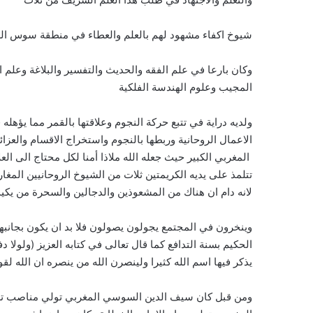
شيوخ اكفاء مشهود لهم بالعلم والعطاء في منطقة سوس الع
وكان بارعا في علم الفقه والحديث والتفسير والبلاغة وعلم 
المجيب وعلوم الهندسة الفلكية
ولديه دراية في تتبع حركة النجوم وعلاقتها بالقمر مما يؤهل
الاعمال الروحانية وربطها بالنجوم واستخراج الاقسام والعزا
المغربي الكبير حيث جعله الله ملاذا أمنا لكل محتاج الى ا
تتلمذ على يديه الكريمتين ثلات من الشيوخ الروحانيين المغار
لانه دام ان هناك من المشعوذين والدجالين والسحرة من يكي
وينخرون في المجتمع يجولون يصولون فلا بد ان يكون بجانبه
الحكيم بسنة التدافع كما قال تعالى في كتابه العزيز (ولول
يذكر فيها اسم الله كثيرا ولينصرن الله من ينصره ان الله لق
ومن قبل كان سيف الدين السوسي المغربي تولي مناصب تعل