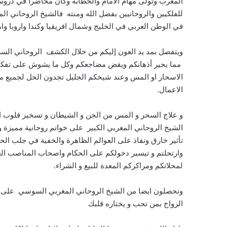
المغرب وتولى مهام الامام والخطابة وكان محاضرا في دروس
للفلكيين والروحانيين بفضل الله ومنته فالشيخ الروحاني ا
في الوطن العربي في الخليج وشمال افريقيا وكندا واروبا وام
ويتفضل بمد يد العون إليكم من خلال الكشف الروحاني السر
مما يحير أذهانكم ويقض مضاجعكم وكل ما يشوش على تفكيركم
الاسحار او المس وعند شيخكم الجليل تجدون الحل لجميع مشا
الاعمال.
و علاج السحر و المس من الجن و الشيطان و تسخير قلوب الخ
الشيخ الروحاني المغربي الكبير على خواتم روحانية مميزة 
تأثير خارق ونفاذ على العوالم الظاهرة والخفية في جلب الحظ 
وارتحلتم و تيسير دخولكم على الحكام واصحاب المناصب العا
لمحلاتكم ومراكزكم المعدة للبيع و الشراء.
وتحصلون ايضا من الشيخ الروحاني المغربي السوسي على فو
الزواج بمن تحب و يختاره قلبك