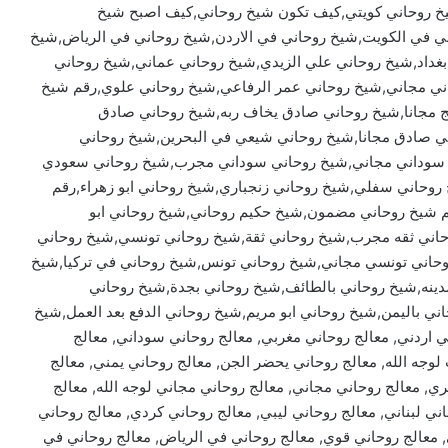
شيخ روحاني كويتي,كيف تكون شيخ روحاني,كيف اصبح شيخ
ي في الكويت,شيخ روحاني في الاردن,شيخ روحاني في الرياض,شيخ
غداد,شيخ روحاني علي الزيدي,شيخ روحاني عماني,شيخ روحاني
ي مجاني,شيخ روحاني عمر الرفاعي,شيخ روحاني علوي,رقم شيخ
 مجانا,شيخ روحاني صادق يخاف ربه,شيخ روحاني صادق
 صادق مجانا,شيخ روحاني شيعي في البحرين,شيخ روحاني
 سوداني مجاني,شيخ روحاني سوداني مجرب,شيخ روحاني سعودي
حاني سفلي,شيخ روحاني زنجباري,شيخ روحاني ابو زهراء,رقم
م شيخ روحاني مضمون,شيخ حكيم روحاني,شيخ روحاني ابو
اني ثقه مجرب,شيخ روحاني ثقة,شيخ روحاني تونسي,شيخ روحاني
حاني تونسي مجاني,شيخ روحاني تونس,شيخ روحاني في تركيا,شيخ
دينه,شيخ روحاني بالطائف,شيخ روحاني بجدة,شيخ روحاني
ي باليمن,شيخ روحاني ابو مريم,شيخ روحاني الدفع بعد العمل,شيخ
ني اردني, معالج روحاني مغربي, معالج روحاني سوداني, معالج
 مجرب لوجه الله, معالج روحاني يحضر الجن, معالج روحاني يمني, معالج
ي, معالج روحاني مجاني, معالج روحاني مجاني لوجه الله, معالج
ني لبناني, معالج روحاني ليبي, معالج روحاني كردي, معالج روحاني
 معالج روحاني قوي, معالج روحاني في الرياض, معالج روحاني في