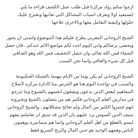
ارجوا منكم رواد مركزنا قبل طلب عمل الكشف قراءة ما يلي
لتستفيد اولا وتعرف اسباب المشاكل التي تعانيها ونقترح عليك
حلولها وكيفية التعامل معها وبالاحرى علاجها
الشيخ الروحاني المغربي يطرح عليكم هذا الموضوع واتمنى ان يحوز
ويحضى برضاكم،واني اليوم احدد لكم مواضع الالم عندكم ، فان حصل
الشفاء فمن الله تعالى وان حصل التخفيف فمن الله وهو الشافي
قبل كل شيء والعافي وانما نحن السبب
الشيخ الروحاني لم يكن يوما من الايام مهتما بالشبكة العنكبوتية
والسبب في تواجده اليوم هنا هو الحرص منا كادارة مركزه لأصلاح
المفاهيم لبعض الذين يدعون ويصفون انفسهم بالشيوخ وما تدرجو
في مدارس العلم الروحاني فكثير هم من يتصلون بالشيخ ويخبرونه
انهم خسروا الكثير من المال ولم تعالج مشكلاتهم , والشيخ الروحاني
سيف الدين السوس يرد عليهم بان الذين قد سبق ان تعاملتم معهم
ليسو بالقطع من اهل العلم الروحاني وانما هم سماسرة يوهمون
الناس وهمهم الوحيد هو جني المال والربح السريع فقط