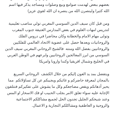
بعضهم ببعض لهدمت صوامع وبيع وصلوات ومساجد يذكر فيها اسم
الله كثيرا ولينصرن الله من ينصره ان الله لقوي عزيز)
ومن قبل كان سيف الدين السوسي المغربي تولي مناصب تعليمية
لتدريس امهات العلوم في بعض المدارس العتيقة جنوب المغرب
وتولى مهام الامام والخطابة وكان محاضرا في دروس الفلك
والروحانيات وبعدها حصل على عضوية الاتحاد العالمي للفلكيين
والروحانيين بفضل الله ومنته فالشيخ الروحاني المغربي سيف الدين
السوسي من ابرز المعالجين الروحانيين وابرعهم في الوطن العربي
في الخليج وشمال افريقيا وكندا واروبا وامريكا
ويتفضل بمد يد العون إليكم من خلال الكشف الروحاني السريع
بالمجان لمعرفة حاضركم و غائبكم ويجيبكم عن كل تساؤلاتكم مما
يحير أذهانكم ويقض مضاجعكم وكل ما يشوش على تفكيركم فتتلقون
الإجابة عليه سواء تعلق الامر بجلب الحبيب او فك الاسحار او المس
وعند شيخكم الجليل تجدون الحل لجميع مشاكلكم الاجتماعية
والزوجية و العاطفية ومشاكلكم التجارية و الاعمال.