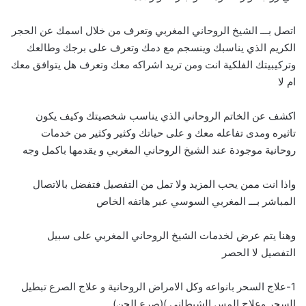
اتصل بـــ الشيخ الروحاني المغربي وتعرف من خلال اسمك عن الحجر
الكريم الذي يناسبك وينسجم مع دمك وتعرف على برجك وطالعك
وتركيبيتك الفلكية انت ومن تريد اشراكه معك وتعرف هل يتوافق معك
ام لا
اكشف عن الخاتم الروحاني الذي يناسب شخصيتك وكيف يكون
تاثيره ومدى تفاعله معك و على حياتك وكثير وكثير من خدمات
روحانية موجودة عند الشيخ الروحاني المغربي و يقدمها باكمل وجه
واذا انت ممن يحب المزيد ولا تمل من التفصيل فتفضل بالاتصال
المباشر بـــ
ا
لمغربي السوسي عبر هاتفه الخاص
وهنا يتم عرض لخدمات الشيخ الروحاني المغربي على سبيل
التفصيل لا الحصر
1-علاج السحر بانواعه وكل الامراض الروحانية و علاج الصرع تبطيل
السحر وعلاج المس الشيطاني )(صرع الجن)