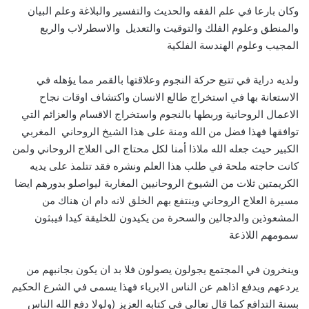
وكان بارعا في علم الفقه والحديث والتفسير والبلاغة وعلم البيان
والمنطق وعلوم الفلك والتوقيت والتعديل والاسطرلاب والربع
المجيب وعلوم الهندسة الفلكية
ولديه دراية في تتبع حركة النجوم وعلاقتها بالقمر مما يؤهله في
الاستعانة بها في استخراج طالع الانسان واكتشاف اوقات نجاح
الاعمال الروحانية وربطها بالنجوم واستخراج الاقسام والعزائم التي
توافقها فهذا فضل من الله ومنة على هذا الشيخ الروحاني المغربي
الكبير حيث جعله الله ملاذا أمنا لكل محتاج الى العلاج الروحاني ولمن
كانت حاجته ملحة في طلب هذا العلم ونشره فقد تتلمذ على يديه
الكريمتين ثلات من الشيوخ الروحانيين المغاربة ليواصلو بدورهم ايضا
مسيرة العلاج الروحاني وينتفع بهم الخلق لانه دام ان هناك من
المشعوذين والدجالين والسحرة من يكيدون للخليقة كيدا فيبثون
سمومهم اللاذعة
وينخرون في المجتمع يجولون يصولون فلا بد ان يكون بجانبهم من
يردعهم ويدفع اذاهم عن الناس الابرياء فهذا يسمى في الشرع الحكيم
بسنة التدافع كما قال تعالى في كتابه العزيز (ولولا دفع الله الناس