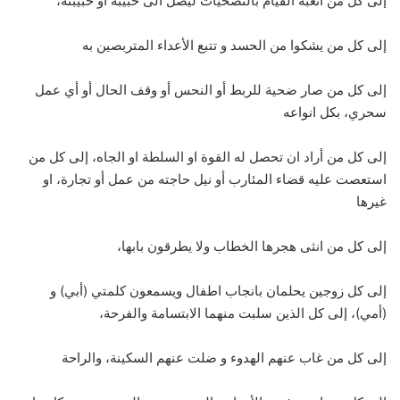
إلى كل من اتعبه القيام بالتضحيات ليصل الى حبيبه او حبيبته،
إلى كل من يشكوا من الحسد و تتبع الأعداء المتربصين به
إلى كل من صار ضحية للربط أو النحس أو وقف الحال أو أي عمل
سحري، بكل انواعه
إلى كل من أراد ان تحصل له القوة او السلطة او الجاه، إلى كل من
استعصت عليه قضاء المئارب أو نيل حاجته من عمل أو تجارة، او
غيرها
إلى كل من انثى هجرها الخطاب ولا يطرقون بابها،
إلى كل زوجين يحلمان بانجاب اطفال ويسمعون كلمتي (أبي) و
(أمي)، إلى كل الذين سلبت منهما الابتسامة والفرحة،
إلى كل من غاب عنهم الهدوء و ضلت عنهم السكينة، والراحة