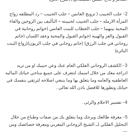
2- جلب الحبيب ( تزويج العانس – جلب الحبيب – رد المطلقه زواج
المرأة الارمله – جلب الحبيب لحبيبته – التأليف بين الزوجين والقاء
المحبة بينهما – جلب الخطاب للبنت العانس )خواتم روحانية في
القبول والعز والهيبة (خواتم القبول والمحبة وعقد اللسان (خاتم
روحاني في جلب الرزق) (خاتم روحاني في جلب الزبون)(زواج البنت
البائرة)
3- الكشف الروحاني الفلكي العام عنك وعن حبيبك او من تريد
ادراجه معك من خلال اسمك لتتعرف على جميع مناحي حياتك الماليه
العاطفيه والعامه وما يتعلق بها وما ينبغي اصلاحه لترتقي بنفسك في
حياتك وتطورها للافضل باذن الله تعالى .
4- تفسير الاحلام والرئى .
5- معرفة طالعك وبرجك وما يتعلق بك من صفات وطباع من خلال
التحليل الفلكي لــ الشيخ الروحاني المغربي ومعرفة خصائصك ومن
تحب