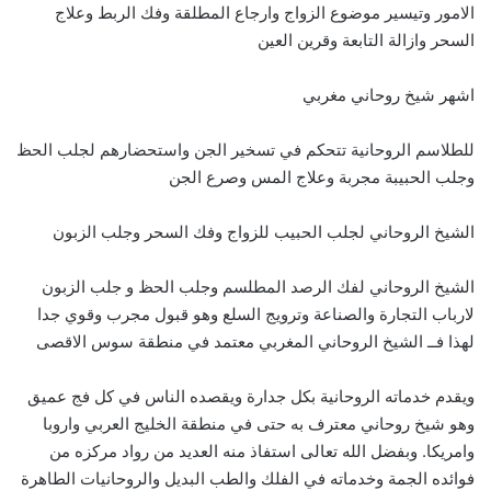
الامور وتيسير موضوع الزواج وارجاع المطلقة وفك الربط وعلاج
السحر وازالة التابعة وقرين العين
اشهر شيخ روحاني مغربي
للطلاسم الروحانية تتحكم في تسخير الجن واستحضارهم لجلب الحظ
وجلب الحبيبة مجربة وعلاج المس وصرع الجن
الشيخ الروحاني لجلب الحبيب للزواج وفك السحر وجلب الزبون
الشيخ الروحاني لفك الرصد المطلسم وجلب الحظ و جلب الزبون
لارباب التجارة والصناعة وترويج السلع وهو قبول مجرب وقوي جدا
لهذا فــ الشيخ الروحاني المغربي معتمد في منطقة سوس الاقصى
ويقدم خدماته الروحانية بكل جدارة ويقصده الناس في كل فج عميق
وهو شيخ روحاني معترف به حتى في منطقة الخليج العربي واروبا
وامريكا. وبفضل الله تعالى استفاذ منه العديد من رواد مركزه من
فوائده الجمة وخدماته في الفلك والطب البديل والروحانيات الطاهرة