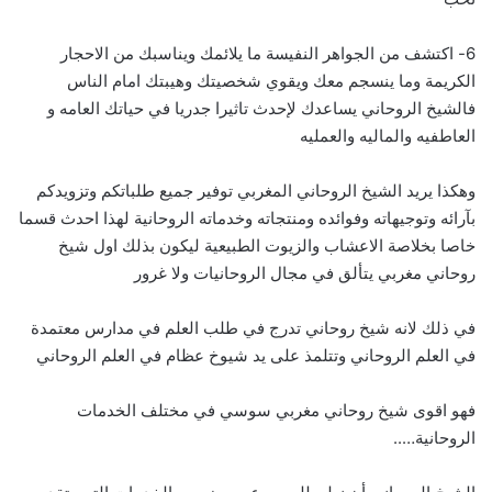
6- اكتشف من الجواهر النفيسة ما يلائمك ويناسبك من الاحجار
الكريمة وما ينسجم معك ويقوي شخصيتك وهيبتك امام الناس
فالشيخ الروحاني يساعدك لإحدث تاثيرا جدريا في حياتك العامه و
العاطفيه والماليه والعمليه
وهكذا يريد الشيخ الروحاني المغربي توفير جميع طلباتكم وتزويدكم
بآرائه وتوجيهاته وفوائده ومنتجاته وخدماته الروحانية لهذا احدث قسما
خاصا بخلاصة الاعشاب والزيوت الطبيعية ليكون بذلك اول شيخ
روحاني مغربي يتألق في مجال الروحانيات ولا غرور
في ذلك لانه شيخ روحاني تدرج في طلب العلم في مدارس معتمدة
في العلم الروحاني وتتلمذ على يد شيوخ عظام في العلم الروحاني
فهو اقوى شيخ روحاني مغربي سوسي في مختلف الخدمات
الروحانية…..