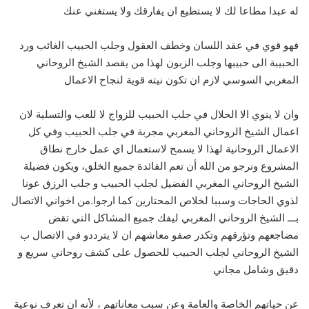
له عبدا مطاعا لك لا يستطيع ان يفارقك ولا يستغني عنك
فهو قوي في عقد اللسان وخطف العقول وجلب الحبيب الغائب ورد
الحبيبة الى حبيبها وجلب الزبون لهذا من يقصد الشيخ الروحاني
المغربي السوسي لازم ان تكون نيته قوية لنجاح الاعمال
وان لا ينوي الا الحلال في جلب الحبيب للزواج لا للعب والتسلية لان
اعمال الشيخ الروحاني المغربي مجربة في جلب الحبيب وفي كل
الاعمال الروحانية لهذا لا يسمح لاستعمال اي عمل خارج نطاق
المشروع ونرجو من الله أن تعم الفائدة جميع الخلق، ويكون فضيلة
الشيخ الروحاني المغربي الفضيل لجلب الحبيب و جلب الرزق عونا
لذوي الحاجات وسببا لخلاص المحتارين كما ارجوا.من اخواني الاتصال
بـــ الشيخ الروحاني المغربي ليفك جميع المشاكل التي تقض
مضاجعهم وتؤرقهم وتكدر صفو معاشهم ان لا يترددو في الاتصال ب
الشيخ الروحاني لجلب الحبيب للحصول على كشف روحاني سريع و
دقيق وشامل مجاني
عن حياتهم الخاصة والعامة وعن سبب معاناتهم ، لأنه ان تعرف نوعية