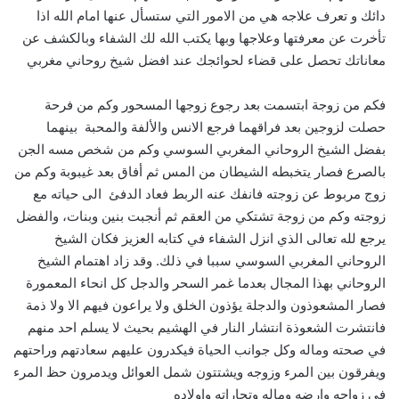
دائك و تعرف علاجه هي من الامور التي ستسأل عنها امام الله اذا
تأخرت عن معرفتها وعلاجها وبها يكتب الله لك الشفاء وبالكشف عن
معاناتك تحصل على قضاء لحوائجك عند افضل شيخ روحاني مغربي
فكم من زوجة ابتسمت بعد رجوع زوجها المسحور وكم من فرحة
حصلت لزوجين بعد فراقهما فرجع الانس والألفة والمحبة بينهما
بفضل الشيخ الروحاني المغربي السوسي وكم من شخص مسه الجن
بالصرع فصار يتخبطه الشيطان من المس ثم أفاق بعد غيبوبة وكم من
زوج مربوط عن زوجته فانفك عنه الربط فعاد الدفئ الى حياته مع
زوجته وكم من زوجة تشتكي من العقم ثم أنجبت بنين وبنات، والفضل
يرجع لله تعالى الذي انزل الشفاء في كتابه العزيز فكان الشيخ
الروحاني المغربي السوسي سببا في ذلك. وقد زاد اهتمام الشيخ
الروحاني بهذا المجال بعدما غمر السحر والدجل كل انحاء المعمورة
فصار المشعوذون والدجلة يؤذون الخلق ولا يراعون فيهم الا ولا ذمة
فانتشرت الشعوذة انتشار النار في الهشيم بحيث لا يسلم احد منهم
في صحته وماله وكل جوانب الحياة فيكدرون عليهم سعادتهم وراحتهم
ويفرقون بين المرء وزوجه ويشتتون شمل العوائل ويدمرون حظ المرء
في زواجه وارضه وماله وتجاراته واولاده