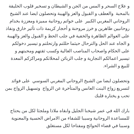
و علاج السحر و المس من الجن و الشيطان و تسخير قلوب الخليقة
بالمحبة والعطف و القبول والعز والهيبة وتحصلون ايضا عند الشيخ
الروحاني المغربي الكبير على خواتم روحانية مميزة ومعززة بخدام
روحانيين طاهرين و خرز مروحنة و أحجار كريمة ذات تأثير خارق ونفاذ
على العوالم الظاهرة والخفية في جلب الحظ و القبول والعز والهيبة
و الجاه عند الحل والترحال حيثما حللتم وارتحلتم و تيسير دخولكم
على الحكام واصحاب المناصب العالية وكسب ثقتهم ومحبتهم و
تيسير اعمالكم التجارية و جلب الزبائن لمحلاتكم ومراكزكم المعدة
للبيع و الشراء.
وتحصلون ايضا من الشيخ الروحاني المغربي السوسي على فوائد
لتسريع زواج البنت العانس والمتأخرة عن الزواج وتسهيل الزواج بمن
تحب و يختاره قلبك
بارك الله في عمر شيخنا الجليل وابقاه ملاذا وملجئا لكل من يحتاج
للمساعدة الروحانية وسببا للشفاء من الامراض الحسية والمعنوية
وسببا في قضاء الحوائج ومفتاحا لكل مستغلق