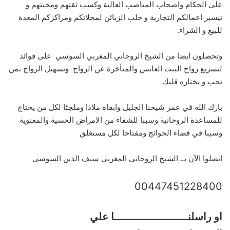
على الحكام واصحاب المناصب العالية وكسب ثقتهم ومحبتهم و
تيسير اعمالكم التجارية و جلب الزبائن لمحلاتكم ومراكزكم المعدة
للبيع و الشراء.
وتحصلون ايضا من الشيخ الروحاني المغربي السوسي على فوائد
لتسريع زواج البنت العانس والمتأخرة عن الزواج وتسهيل الزواج بمن
تحب و يختاره قلبك
بارك الله في عمر شيخنا الجليل وابقاه ملاذا وملجئا لكل من يحتاج
للمساعدة الروحانية وسببا للشفاء من الامراض الحسية والمعنوية
وسببا في قضاء الحوائج ومفتاحا لكل مستغلق
اتصلوا الآن بــ الشيخ الروحاني المغربي سيف الدين السوسي
00447451228400
او راسلنــــــــــــــــــــــــا علي