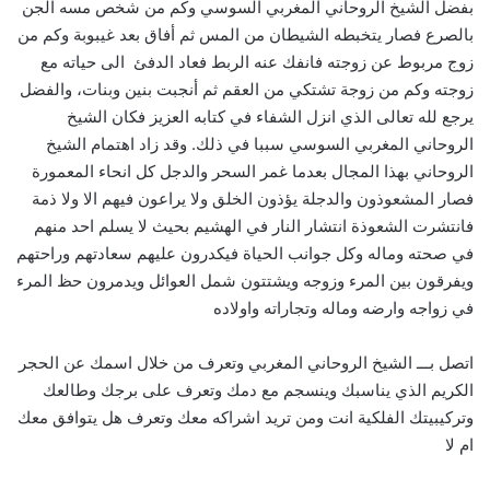
بفضل الشيخ الروحاني المغربي السوسي وكم من شخص مسه الجن
بالصرع فصار يتخبطه الشيطان من المس ثم أفاق بعد غيبوبة وكم من
زوج مربوط عن زوجته فانفك عنه الربط فعاد الدفئ الى حياته مع
زوجته وكم من زوجة تشتكي من العقم ثم أنجبت بنين وبنات، والفضل
يرجع لله تعالى الذي انزل الشفاء في كتابه العزيز فكان الشيخ
الروحاني المغربي السوسي سببا في ذلك. وقد زاد اهتمام الشيخ
الروحاني بهذا المجال بعدما غمر السحر والدجل كل انحاء المعمورة
فصار المشعوذون والدجلة يؤذون الخلق ولا يراعون فيهم الا ولا ذمة
فانتشرت الشعوذة انتشار النار في الهشيم بحيث لا يسلم احد منهم
في صحته وماله وكل جوانب الحياة فيكدرون عليهم سعادتهم وراحتهم
ويفرقون بين المرء وزوجه ويشتتون شمل العوائل ويدمرون حظ المرء
في زواجه وارضه وماله وتجاراته واولاده
اتصل بـــ الشيخ الروحاني المغربي وتعرف من خلال اسمك عن الحجر
الكريم الذي يناسبك وينسجم مع دمك وتعرف على برجك وطالعك
وتركيبيتك الفلكية انت ومن تريد اشراكه معك وتعرف هل يتوافق معك
ام لا