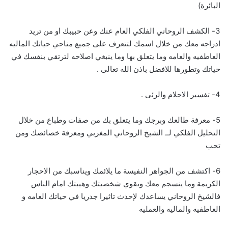
البائرة)
3- الكشف الروحاني الفلكي العام عنك وعن حبيبك او من تريد
ادراجه معك من خلال اسمك لتتعرف على جميع مناحي حياتك الماليه
العاطفيه والعامه وما يتعلق بها وما ينبغي اصلاحه لترتقي بنفسك في
حياتك وتطورها للافضل باذن الله تعالى .
4- تفسير الاحلام والرئى .
5- معرفة طالعك وبرجك وما يتعلق بك من صفات وطباع من خلال
التحليل الفلكي لــ الشيخ الروحاني المغربي ومعرفة خصائصك ومن
تحب
6- اكتشف من الجواهر النفيسة ما يلائمك ويناسبك من الاحجار
الكريمة وما ينسجم معك ويقوي شخصيتك وهيبتك امام الناس
فالشيخ الروحاني يساعدك لإحدث تاثيرا جدريا في حياتك العامه و
العاطفيه والماليه والعمليه