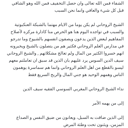
الشفاء فمن الله تعالى وان حصل التخفيف فمن الله وهو الشافي
قبل كل شيء والعافي وانما نحن السبب
الشيخ الروحاني لم يكن يوما من الايام مهتما بالشبكة العنكبوتية
والسبب في تواجده اليوم هنا هو الحرص منا كادارة مركزه لأصلاح
المفاهيم لبعض الذين يدعون ويصفون انفسهم بالشيوخ وما تدرجو
في مدارس العلم الروحاني فكثير هم من يتصلون بالشيخ ويخبرونه
انهم خسروا الكثير من المال ولم تعالج مشكلاتهم , والشيخ الروحاني
سيف الدين السوس يرد عليهم بان الذين قد سبق ان تعاملتم معهم
ليسو بالقطع من اهل العلم الروحاني وانما هم سماسرة يوهمون
الناس وهمهم الوحيد هو جني المال والربح السريع فقط
نداء الشيخ الروحاني المغربي السوسي الفقيه سيف الدين
إلى من يهمه الأمر
إلى الذين ضاقت به السبل، ويعانون من ضيق النفس و الصداع
المزمن، ويئنون تحت وطئة المرض