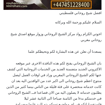
افضل شيخ روحاني فلسطيني
السلام عليكم ورحمة الله وبركاته
اخوتي الكرام رواد مركز الشيخ الروحاني وزوار موقع اصدق شيخ
روحاني مغربي
يسعدنا أن نعلن عن هذه البشارة لكم ونحيطكم علما
بان الشيخ الروحاني يفتح لكم هذه النافذة الاخرى عبر موقعه
الاكتروني الجديد متضمنة العديد من الخدمات الروحانية التي كشف
عنها لكم الشيخ الروحاني المغربي وزاد في اوقات العمل ليصل
منتوج اعظم شيخ روحاني الى اكبر عدد من الوافدين اليه بعد ان
كانت خدماته منحصرة على فئة قليلة من الناس بينما كثير من الذين
يطلبون خدماته لا يصلون اليه من الان فصاعدا فـــ الشيخ الروحاني
في خدمتكم بدءا من الثامنة صباحا الى الثانية عشر ليلا
فاستفساراتكم في اي مواضيع تهمكم يتم الرد عليها وبصرامة