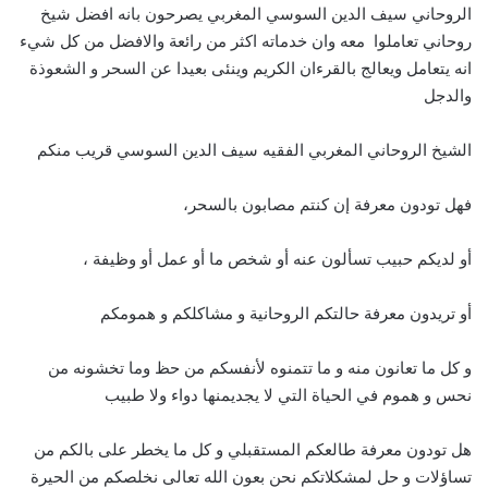
الروحاني سيف الدين السوسي المغربي يصرحون بانه افضل شيخ
روحاني تعاملوا معه وان خدماته اكثر من رائعة والافضل من كل شيء
انه يتعامل ويعالج بالقرءان الكريم وينئى بعيدا عن السحر و الشعوذة
والدجل
الشيخ الروحاني المغربي الفقيه سيف الدين السوسي قريب منكم
فهل تودون معرفة إن كنتم مصابون بالسحر،
أو لديكم حبيب تسألون عنه أو شخص ما أو عمل أو وظيفة ،
أو تريدون معرفة حالتكم الروحانية و مشاكلكم و همومكم
و كل ما تعانون منه و ما تتمنوه لأنفسكم من حظ وما تخشونه من
نحس و هموم في الحياة التي لا يجديمنها دواء ولا طبيب
هل تودون معرفة طالعكم المستقبلي و كل ما يخطر على بالكم من
تساؤلات و حل لمشكلاتكم نحن بعون الله تعالى نخلصكم من الحيرة