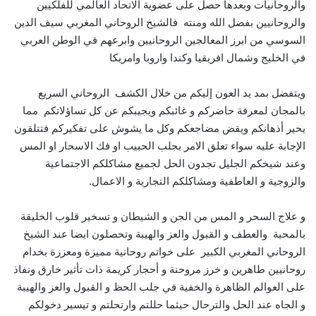
والروحانيات وبعدها حصل على عضوية الاتحاد العالمي للفلكيين
والروحانيين بفضل الله ومنته فالشيخ الروحاني المغربي سيف الدين
السوسي من ابرز المعالجين الروحانيين وابرعهم في الوطن العربي
في الخليج وشمال افريقيا وكندا واروبا وامريكا
ويتفضل بمد يد العون إليكم من خلال الكشف الروحاني السريع
بالمجان لمعرفة حاضركم و غائبكم ويجيبكم عن كل تساؤلاتكم مما
يحير أذهانكم ويقض مضاجعكم وكل ما يشوش على تفكيركم فتتلقون
الإجابة عليه سواء تعلق الامر بجلب الحبيب او فك الاسحار او المس
وعند شيخكم الجليل تجدون الحل لجميع مشاكلكم الاجتماعية
والزوجية و العاطفية ومشاكلكم التجارية و الاعمال.
و علاج السحر و المس من الجن و الشيطان و تسخير قلوب الخليقة
بالمحبة والعطف و القبول والعز والهيبة وتحصلون ايضا عند الشيخ
الروحاني المغربي الكبير على خواتم روحانية مميزة ومعززة بخدام
روحانيين طاهرين و خرز مروحنة و أحجار كريمة ذات تأثير خارق ونفاذ
على العوالم الظاهرة والخفية في جلب الحظ و القبول والعز والهيبة
و الجاه عند الحل والترحال حيثما حللتم وارتحلتم و تيسير دخولكم