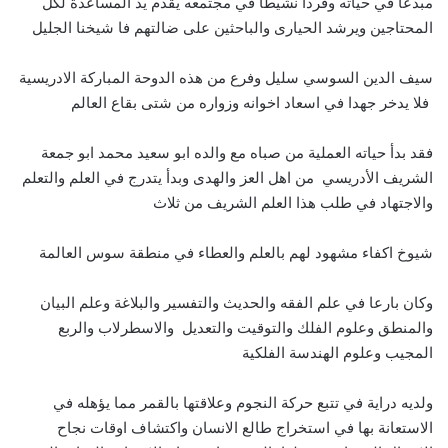
مبدعا في حياته وفردا نشيطا في مجتمعه يقدم يد المساعدة لكل
المحتاجين ويرشد الحيارى والباحثين على ضالتهم فا شيخنا الجليل
سيف الدين السوسي سليل وفرع من هذه الدوحة المباركة الادريسية
فلا يدخر جهدا في اسعاد اخوانه وزواره من شتى بقاع العالم
فقد بدأ حياته العملية من صباه مع والده ابو سعيد محمد ابو جمعة
الشريف الأدريسي من اهل العز والهدى وبدأ يتدرج في العلم والتعلم
والاجتهاد في طلب هذا العلم الشريف من ثلاث
شيوخ اكفاء مشهود لهم بالعلم والعطاء في منطقة سوس العالمة
وكان بارعا في علم الفقه والحديث والتفسير والبلاغة وعلم البيان
والمنطق وعلوم الفلك والتوقيت والتعديل والاسطرلاب والربع
المجيب وعلوم الهندسة الفلكية
ولديه دراية في تتبع حركة النجوم وعلاقتها بالقمر مما يؤهله في
الاستعانة بها في استخراج طالع الانسان واكتشاف اوقات نجاح