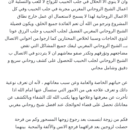
وان لا ينوي الا الحلال في جلب الحبيب للزواج لا للعب والتسلية لان
اعمال الشيخ الروحاني المغربي مجربة في جلب الحبيب وفي كل
الاعمال الروحانية لهذا لا يسمح لاستعمال اي عمل خارج نطاق
المشروع ونرجو من الله أن تعم الفائدة جميع الخلق، ويكون فضيلة
الشيخ الروحاني المغربي الفضيل لجلب الحبيب و جلب الرزق عونا
لذوي الحاجات وسببا لخلاص المحتارين كما ارجوا.من اخواني الاتصال
بـــ الشيخ الروحاني المغربي ليفك جميع المشاكل التي تقض
مضاجعهم وتؤرقهم وتكدر صفو معاشهم ان لا يترددو في الاتصال ب
الشيخ الروحاني لجلب الحبيب للحصول على كشف روحاني سريع و
دقيق وشامل مجاني
عن حياتهم الخاصة والعامة وعن سبب معاناتهم ، لأنه ان تعرف نوعية
دائك و تعرف علاجه هي من الامور التي ستسأل عنها امام الله اذا
تأخرت عن معرفتها وعلاجها وبها يكتب الله لك الشفاء وبالكشف عن
معاناتك تحصل على قضاء لحوائجك عند افضل شيخ روحاني مغربي
فكم من زوجة ابتسمت بعد رجوع زوجها المسحور وكم من فرحة
حصلت لزوجين بعد فراقهما فرجع الانس والألفة والمحبة بينهما