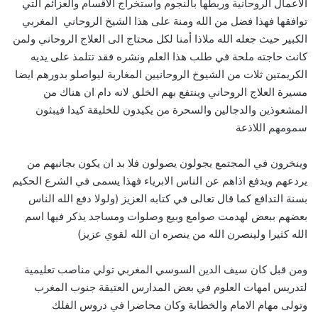
الاعمال الروحانية وربطها بالنجوم واستخراج الاقسام والعزائم التي
توافقها فهذا فضل من الله ومنة على هذا الشيخ الروحاني المغربي
الكبير حيث جعله الله ملاذا أمنا لكل محتاج الى العلاج الروحاني ولمن
كانت حاجته ملحة في طلب هذا العلم ونشره فقد تتلمذ على يديه
الكريمتين ثلات من الشيوخ الروحانيين المغاربة ليواصلو بدورهم ايضا
مسيرة العلاج الروحاني وينتفع بهم الخلق لانه دام ان هناك من
المشعوذين والدجالين والسحرة من يكيدون للخليقة كيدا فيبثون
سمومهم اللاذعة
وينخرون في المجتمع يجولون يصولون فلا بد ان يكون بجانبهم من
يردعهم ويدفع اذاهم عن الناس الابرياء فهذا يسمى في الشرع الحكيم
بسنة التدافع كما قال تعالى في كتابه العزيز (ولولا دفع الله الناس
بعضهم ببعض لهدمت صوامع وبيع وصلوات ومساجد يذكر فيها اسم
الله كثيرا ولينصرن الله من ينصره ان الله لقوي عزيز)
ومن قبل كان سيف الدين السوسي المغربي تولي مناصب تعليمية
لتدريس امهات العلوم في بعض المدارس العتيقة جنوب المغرب
وتولى مهام الامام والخطابة وكان محاضرا في دروس الفلك