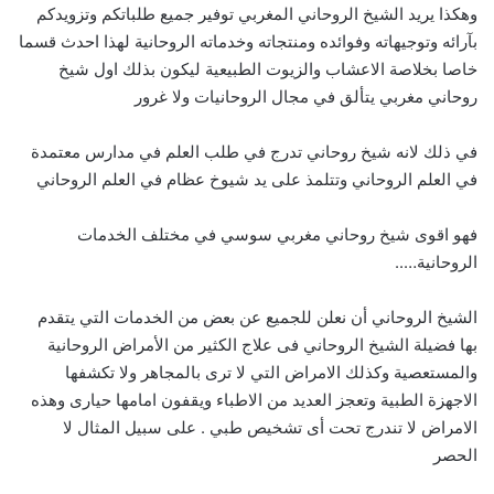
وهكذا يريد الشيخ الروحاني المغربي توفير جميع طلباتكم وتزويدكم
بآرائه وتوجيهاته وفوائده ومنتجاته وخدماته الروحانية لهذا احدث قسما
خاصا بخلاصة الاعشاب والزيوت الطبيعية ليكون بذلك اول شيخ
روحاني مغربي يتألق في مجال الروحانيات ولا غرور
في ذلك لانه شيخ روحاني تدرج في طلب العلم في مدارس معتمدة
في العلم الروحاني وتتلمذ على يد شيوخ عظام في العلم الروحاني
فهو اقوى شيخ روحاني مغربي سوسي في مختلف الخدمات
الروحانية…..
الشيخ الروحاني أن نعلن للجميع عن بعض من الخدمات التي يتقدم
بها فضيلة الشيخ الروحاني فى علاج الكثير من الأمراض الروحانية
والمستعصية وكذلك الامراض التي لا ترى بالمجاهر ولا تكشفها
الاجهزة الطبية وتعجز العديد من الاطباء ويقفون امامها حيارى وهذه
الامراض لا تندرج تحت أى تشخيص طبي . على سبيل المثال لا
الحصر