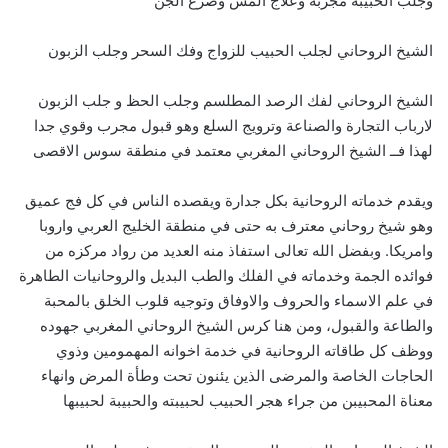
وجلب الحبيبة مجربة وعلاج المس وصرع الجن
الشيخ الروحاني لجلب الحبيب للزواج وفك السحر وجلب الزبون
الشيخ الروحاني لفك الرصد المطلسم وجلب الحظ و جلب الزبون
لارباب التجارة والصناعة وترويج السلع وهو قبول مجرب وقوي جدا
لهذا فــ الشيخ الروحاني المغربي معتمد في منطقة سوس الاقصى
ويقدم خدماته الروحانية بكل جدارة ويقصده الناس في كل فج عميق
وهو شيخ روحاني معترف به حتى في منطقة الخليج العربي واروبا
وامريكا. وبفضل الله تعالى استفاذ منه العديد من رواد مركزه من
فوائده الجمة وخدماته في الفلك والطب البديل والروحانيات الطاهرة
في علم الاسماء والحروف والاوفاق وتوجيه قلوب الخلق بالمحبة
والطاعة والقبول، ومن هنا كرس الشيخ الروحاني المغربي جهوده
ووظف كل طاقاته الروحانية في خدمة اخوانه المهمومين وذوي
الحاجات الخاصة والمرضى الذين يئنون تحت وطأة المرض وانهاء
معناة المحبيبن من جراء هجر الحبيب لحبيبته والحبيبة لحبيبها